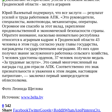
Юрий Валеватый подчеркнул, что все заслуги — результат
усилий и труда работников АПК. «Это руководители,
специалисты, животноводы, механизаторы, операторы.
Огромное им спасибо за этот вклад, укрепление
продовольственной и экономической безопасности страны.
Обратите внимание, насколько внимательно республика
относится к аграрным кадрам: в Гродненской области 43
человека в этом году, согласно указу главы государства,
награждены государственными наградами. Из них один
получил звание заслуженного работника сельского хозяйства,
5 человек удостоены орденов, 37 человек получили медаль
«За трудовые заслуги». Это самый многочисленный на
награды год для отрасли АПК. Соответственно это знак
признательности и уважения к этим людям, настоящим
патриотам», — заключил первый зампредседателя
облисполкома.
Фото Леонида Щеглова
Источник:
www.belta.by
0
542
Share
Facebook
Twitter
Google+
ReddIt
WhatsApp
Pinterest
Эл.