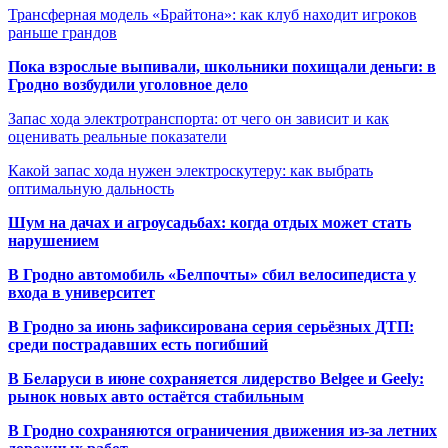
Трансферная модель «Брайтона»: как клуб находит игроков
раньше грандов
Пока взрослые выпивали, школьники похищали деньги: в
Гродно возбудили уголовное дело
Запас хода электротранспорта: от чего он зависит и как
оценивать реальные показатели
Какой запас хода нужен электроскутеру: как выбрать
оптимальную дальность
Шум на дачах и агроусадьбах: когда отдых может стать
нарушением
В Гродно автомобиль «Белпочты» сбил велосипедиста у
входа в университет
В Гродно за июнь зафиксирована серия серьёзных ДТП:
среди пострадавших есть погибший
В Беларуси в июне сохраняется лидерство Belgee и Geely:
рынок новых авто остаётся стабильным
В Гродно сохраняются ограничения движения из-за летних