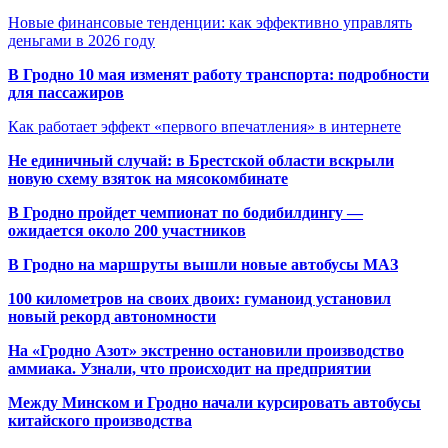
Новые финансовые тенденции: как эффективно управлять
деньгами в 2026 году
В Гродно 10 мая изменят работу транспорта: подробности
для пассажиров
Как работает эффект «первого впечатления» в интернете
Не единичный случай: в Брестской области вскрыли
новую схему взяток на мясокомбинате
В Гродно пройдет чемпионат по бодибилдингу —
ожидается около 200 участников
В Гродно на маршруты вышли новые автобусы МАЗ
100 километров на своих двоих: гуманоид установил
новый рекорд автономности
На «Гродно Азот» экстренно остановили производство
аммиака. Узнали, что происходит на предприятии
Между Минском и Гродно начали курсировать автобусы
китайского производства