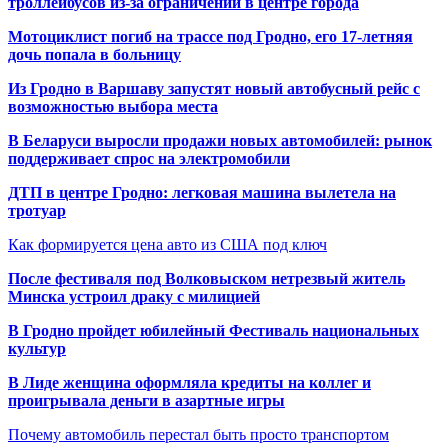
троллейбусов из-за ограничений в центре города
Мотоциклист погиб на трассе под Гродно, его 17-летняя
дочь попала в больницу
Из Гродно в Варшаву запустят новый автобусный рейс с
возможностью выбора места
В Беларуси выросли продажи новых автомобилей: рынок
поддерживает спрос на электромобили
ДТП в центре Гродно: легковая машина вылетела на
тротуар
Как формируется цена авто из США под ключ
После фестиваля под Волковыском нетрезвый житель
Минска устроил драку с милицией
В Гродно пройдет юбилейный Фестиваль национальных
культур
В Лиде женщина оформляла кредиты на коллег и
проигрывала деньги в азартные игры
Почему автомобиль перестал быть просто транспортом