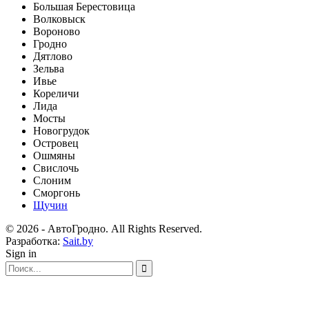
Большая Берестовица
Волковыск
Вороново
Гродно
Дятлово
Зельва
Ивье
Кореличи
Лида
Мосты
Новогрудок
Островец
Ошмяны
Свислочь
Слоним
Сморгонь
Щучин
© 2026 - АвтоГродно. All Rights Reserved.
Разработка:
Sait.by
Sign in