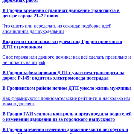
дорожных работ
В Гродно временно ограничат движение транспорта в
центре города 21–22 июня
Что сшить или переделать из секонда: подборка идей
апсайклинга для рукодельниц
Водителю стало плохо за рулём: под Гродно произошло
ДТП с грузовиком
Снос гаража или дачного домика: как всё сделать правильно и
не попасть на штраф
В Гродно зафиксировано ДТП с участием транспорта на
дороге Р-145: водитель электромопеда пострадал
В Гродненском районе ночное ДТП унесло жизнь мужчины
Как формируются пользовательские рейтинги и насколько им
можно доверять
В Гродно ГАИ усилила контроль и предупредила водителей
о изменении движения из-за городского выпускного
В Гродно временно изменили движение части автобусов и