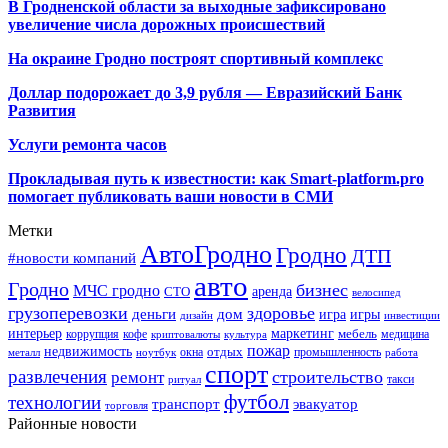
В Гродненской области за выходные зафиксировано
увеличение числа дорожных происшествий
На окраине Гродно построят спортивный
комплекс
Доллар подорожает до 3,9 рубля — Евразийский Банк
Развития
Услуги ремонта часов
Прокладывая путь к известности: как Smart-platform.pro
помогает публиковать ваши новости в СМИ
Метки
АвтоГродно
Гродно
ДТП
#новости компаний
авто
Гродно
бизнес
МЧС гродно
аренда
СТО
велосипед
грузоперевозки
здоровье
деньги
дом
игра
игры
дизайн
инвестиции
интерьер
маркетинг
мебель
коррупция
кофе
медицина
криптовалюты
культура
пожар
недвижимость
отдых
окна
промышленность
металл
ноутбук
работа
спорт
развлечения
строительство
ремонт
такси
ритуал
футбол
технологии
транспорт
эвакуатор
торговля
Районные новости