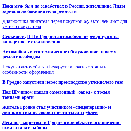
Пока муж был на заработках в России, жительница Лиды
зарезала любовника из-за ревности
Диагностика двигателя перед покупкой б/у авто: чек-лист для
умного покупателя
Серьёзное ДТП в Гродно: автомобиль перевернулся на
кольце после столкновения
Автомобиль и его техническое обслуживание: почему
ремонт необходим
Покупка автомобиля в Беларуси: ключевые этапы и
особенности оформления
В Гродно запустили новое производство углекислого газа
Под Щучином нашли самогонный «завод» с тремя
тоннами браги
Житель Гродно стал участником «спецоперации» и
лишился свыше сорока шести тысяч рублей
Леса под запретом: в Гродненской области ограничения
охватили все районы