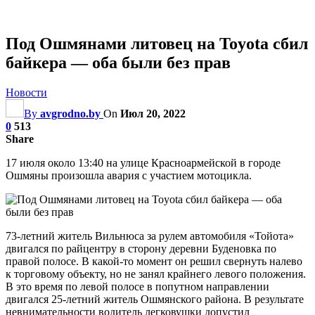
Под Ошмянами литовец на Toyota сбил
байкера — оба были без прав
Новости
By
avgrodno.by
On
Июл 20, 2022
0
513
Share
17 июля около 13:40 на улице Красноармейской в городе
Ошмяны произошла авария с участием мотоцикла.
73-летний житель Вильнюса за рулем автомобиля «Тойота»
двигался по райцентру в сторону деревни Буденовка по
правой полосе. В какой-то момент он решил свернуть налево
к торговому объекту, но не занял крайнего левого положения.
В это время по левой полосе в попутном направлении
двигался 25-летний житель Ошмянского района. В результате
невнимательности водитель легковушки допустил