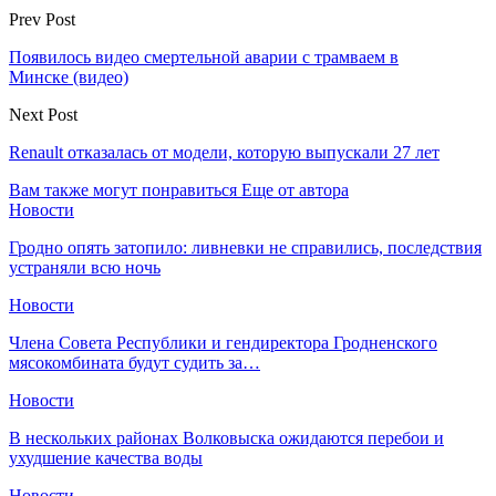
Prev Post
Появилось видео смертельной аварии с трамваем в
Минске (видео)
Next Post
Renault отказалась от модели, которую выпускали 27 лет
Вам также могут понравиться
Еще от автора
Новости
Гродно опять затопило: ливневки не справились, последствия
устраняли всю ночь
Новости
Члена Совета Республики и гендиректора Гродненского
мясокомбината будут судить за…
Новости
В нескольких районах Волковыска ожидаются перебои и
ухудшение качества воды
Новости