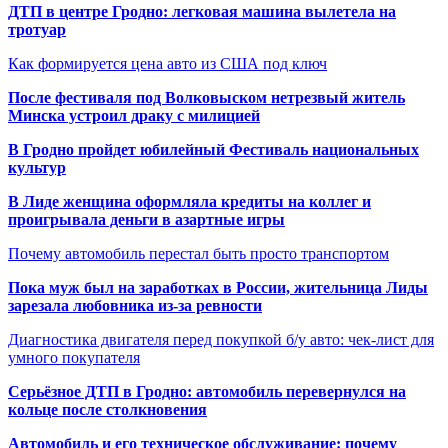
ДТП в центре Гродно: легковая машина вылетела на
тротуар
Как формируется цена авто из США под ключ
После фестиваля под Волковыском нетрезвый житель
Минска устроил драку с милицией
В Гродно пройдет юбилейный Фестиваль национальных
культур
В Лиде женщина оформляла кредиты на коллег и
проигрывала деньги в азартные игры
Почему автомобиль перестал быть просто транспортом
Пока муж был на заработках в России, жительница Лиды
зарезала любовника из-за ревности
Диагностика двигателя перед покупкой б/у авто: чек-лист для
умного покупателя
Серьёзное ДТП в Гродно: автомобиль перевернулся на
кольце после столкновения
Автомобиль и его техническое обслуживание: почему