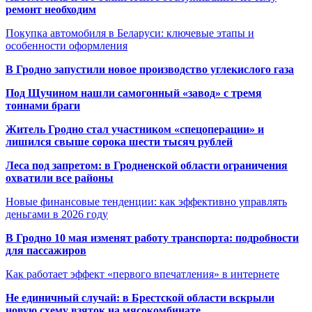
ремонт необходим
Покупка автомобиля в Беларуси: ключевые этапы и
особенности оформления
В Гродно запустили новое производство углекислого газа
Под Щучином нашли самогонный «завод» с тремя
тоннами браги
Житель Гродно стал участником «спецоперации» и
лишился свыше сорока шести тысяч рублей
Леса под запретом: в Гродненской области ограничения
охватили все районы
Новые финансовые тенденции: как эффективно управлять
деньгами в 2026 году
В Гродно 10 мая изменят работу транспорта: подробности
для пассажиров
Как работает эффект «первого впечатления» в интернете
Не единичный случай: в Брестской области вскрыли
новую схему взяток на мясокомбинате