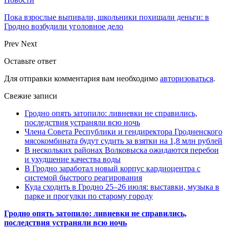
Пока взрослые выпивали, школьники похищали деньги: в
Гродно возбудили уголовное дело
Prev
Next
Оставьте ответ
Для отправки комментария вам необходимо
авторизоваться
.
Свежие записи
Гродно опять затопило: ливневки не справились,
последствия устраняли всю ночь
Члена Совета Республики и гендиректора Гродненского
мясокомбината будут судить за взятки на 1,8 млн рублей
В нескольких районах Волковыска ожидаются перебои
и ухудшение качества воды
В Гродно заработал новый корпус кардиоцентра с
системой быстрого реагирования
Куда сходить в Гродно 25–26 июля: выставки, музыка в
парке и прогулки по старому городу
Гродно опять затопило: ливневки не справились,
последствия устраняли всю ночь