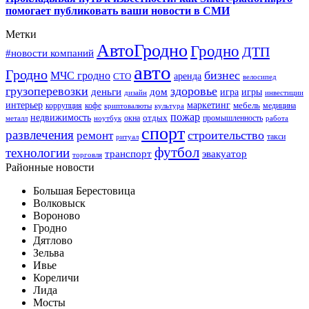
помогает публиковать ваши новости в СМИ
Метки
АвтоГродно
Гродно
ДТП
#новости компаний
авто
Гродно
бизнес
МЧС гродно
аренда
СТО
велосипед
грузоперевозки
здоровье
деньги
дом
игра
игры
дизайн
инвестиции
интерьер
маркетинг
мебель
коррупция
кофе
медицина
криптовалюты
культура
пожар
недвижимость
отдых
окна
промышленность
металл
ноутбук
работа
спорт
развлечения
строительство
ремонт
такси
ритуал
футбол
технологии
транспорт
эвакуатор
торговля
Районные новости
Большая Берестовица
Волковыск
Вороново
Гродно
Дятлово
Зельва
Ивье
Кореличи
Лида
Мосты