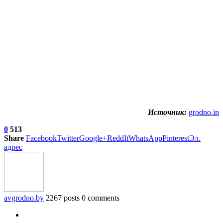
Источник:
grodno.in
0
513
Share
Facebook
Twitter
Google+
ReddIt
WhatsApp
Pinterest
Эл.
адрес
avgrodno.by
2267 posts
0 comments