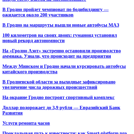
В Гродно пройдет чемпионат по бодибилдингу —
ожидается около 200 участников
В Гродно на маршруты вышли новые автобусы МАЗ
100 километров на своих двоих: гуманоид установил
новый рекорд автономности
На «Гродно Азот» экстренно остановили производство
аммиака. Узнали, что происходит на предприятии
Между Минском и Гродно начали курсировать автобусы
китайского производства
В Гродненской области за выходные зафиксировано
увеличение числа дорожных происшествий
На окраине Гродно построят спортивный
комплекс
Доллар подорожает до 3,9 рубля — Евразийский Банк
Развития
Услуги ремонта часов
Прокладывая путь к известности: как Smart-platform.pro