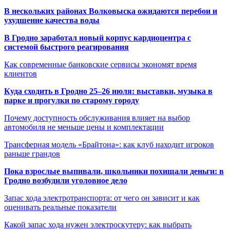
В нескольких районах Волковыска ожидаются перебои и
ухудшение качества воды
В Гродно заработал новый корпус кардиоцентра с
системой быстрого реагирования
Как современные банковские сервисы экономят время
клиентов
Куда сходить в Гродно 25–26 июля: выставки, музыка в
парке и прогулки по старому городу
Почему доступность обслуживания влияет на выбор
автомобиля не меньше цены и комплектации
Трансферная модель «Брайтона»: как клуб находит игроков
раньше грандов
Пока взрослые выпивали, школьники похищали деньги: в
Гродно возбудили уголовное дело
Запас хода электротранспорта: от чего он зависит и как
оценивать реальные показатели
Какой запас хода нужен электроскутеру: как выбрать