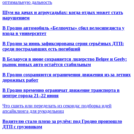
оптимальную дальность
Шум на дачах и агроусадьбах: когда отдых может стать
нарушением
В Гродно автомобиль «Белпочты» сбил велосипедиста у
входа в университет
В Гродно за июнь зафиксирована серия серьёзных ДТП:
среди пострадавших есть погибший
В Беларуси в июне сохраняется лидерство Belgee и Geely:
рынок новых авто остаётся стабильным
В Гродно сохраняются ограничения движения из-за летних
дорожных работ
В Гродно временно ограничат движение транспорта в
центре города 21–22 июня
Что сшить или переделать из секонда: подборка идей
апсайклинга для рукодельниц
Водителю стало плохо за рулём: под Гродно произошло
ДТП с грузовиком