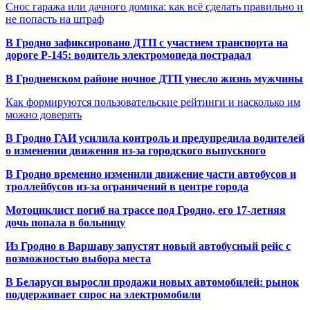
Снос гаража или дачного домика: как всё сделать правильно и
не попасть на штраф
В Гродно зафиксировано ДТП с участием транспорта на
дороге Р-145: водитель электромопеда пострадал
В Гродненском районе ночное ДТП унесло жизнь мужчины
Как формируются пользовательские рейтинги и насколько им
можно доверять
В Гродно ГАИ усилила контроль и предупредила водителей
о изменении движения из-за городского выпускного
В Гродно временно изменили движение части автобусов и
троллейбусов из-за ограничений в центре города
Мотоциклист погиб на трассе под Гродно, его 17-летняя
дочь попала в больницу
Из Гродно в Варшаву запустят новый автобусный рейс с
возможностью выбора места
В Беларуси выросли продажи новых автомобилей: рынок
поддерживает спрос на электромобили