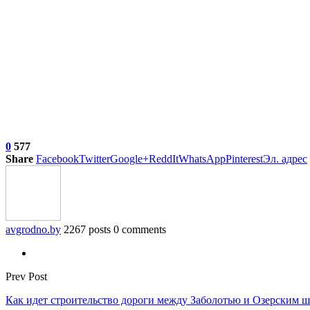
0
577
Share
Facebook
Twitter
Google+
ReddIt
WhatsApp
Pinterest
Эл. адрес
avgrodno.by
2267 posts
0 comments
Prev Post
Как идет строительство дороги между Заболотью и Озерским ш