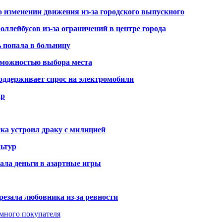
о изменении движения из-за городского выпускного
оллейбусов из-за ограничений в центре города
ь попала в больницу
озможностью выбора места
оддерживает спрос на электромобили
ар
ка устроил драку с милицией
ьтур
ала деньги в азартные игры
резала любовника из-за ревности
умного покупателя