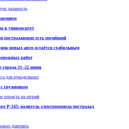
ную дальность
рушением
да в университет
ди пострадавших есть погибший
рынок новых авто остаётся стабильным
 дорожных работ
е города 21–22 июня
нга для рукодельниц
 с грузовиком
не попасть на штраф
ге Р-145: водитель электромопеда пострадал
можно доверять