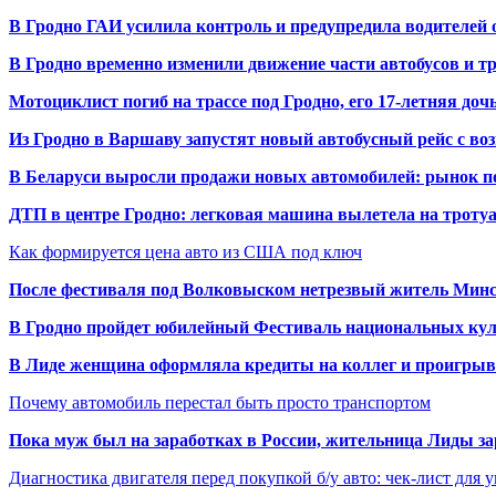
В Гродно ГАИ усилила контроль и предупредила водителей 
В Гродно временно изменили движение части автобусов и тр
Мотоциклист погиб на трассе под Гродно, его 17-летняя доч
Из Гродно в Варшаву запустят новый автобусный рейс с в
В Беларуси выросли продажи новых автомобилей: рынок п
ДТП в центре Гродно: легковая машина вылетела на троту
Как формируется цена авто из США под ключ
После фестиваля под Волковыском нетрезвый житель Минс
В Гродно пройдет юбилейный Фестиваль национальных кул
В Лиде женщина оформляла кредиты на коллег и проигрыв
Почему автомобиль перестал быть просто транспортом
Пока муж был на заработках в России, жительница Лиды за
Диагностика двигателя перед покупкой б/у авто: чек-лист для 