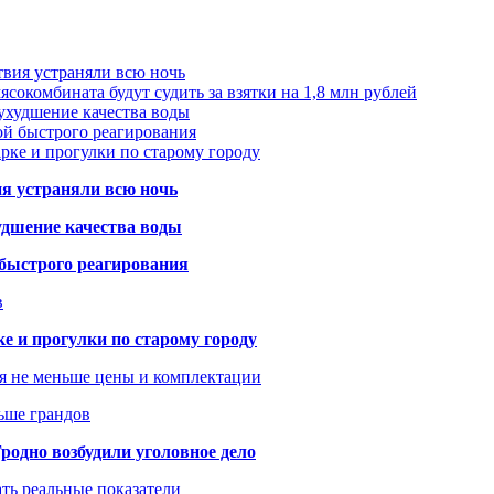
твия устраняли всю ночь
сокомбината будут судить за взятки на 1,8 млн рублей
ухудшение качества воды
ой быстрого реагирования
арке и прогулки по старому городу
ия устраняли всю ночь
удшение качества воды
 быстрого реагирования
в
ке и прогулки по старому городу
я не меньше цены и комплектации
ьше грандов
одно возбудили уголовное дело
ать реальные показатели