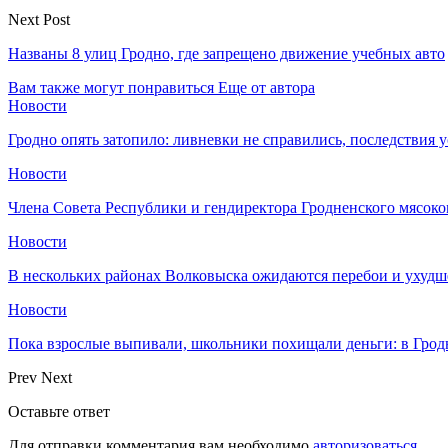
Next Post
Названы 8 улиц Гродно, где запрещено движение учебных авто
Вам также могут понравиться
Еще от автора
Новости
Гродно опять затопило: ливневки не справились, последствия 
Новости
Члена Совета Республики и гендиректора Гродненского мясоко
Новости
В нескольких районах Волковыска ожидаются перебои и ухудш
Новости
Пока взрослые выпивали, школьники похищали деньги: в Грод
Prev
Next
Оставьте ответ
Для отправки комментария вам необходимо
авторизоваться
.