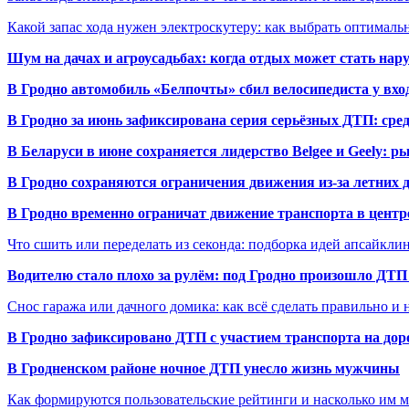
Какой запас хода нужен электроскутеру: как выбрать оптималь
Шум на дачах и агроусадьбах: когда отдых может стать на
В Гродно автомобиль «Белпочты» сбил велосипедиста у вхо
В Гродно за июнь зафиксирована серия серьёзных ДТП: сре
В Беларуси в июне сохраняется лидерство Belgee и Geely: 
В Гродно сохраняются ограничения движения из-за летних
В Гродно временно ограничат движение транспорта в центр
Что сшить или переделать из секонда: подборка идей апсайкли
Водителю стало плохо за рулём: под Гродно произошло ДТП
Снос гаража или дачного домика: как всё сделать правильно и 
В Гродно зафиксировано ДТП с участием транспорта на доро
В Гродненском районе ночное ДТП унесло жизнь мужчины
Как формируются пользовательские рейтинги и насколько им 