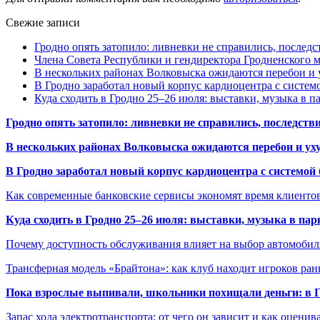
Свежие записи
Гродно опять затопило: ливневки не справились, последс
Члена Совета Республики и гендиректора Гродненского мя
В нескольких районах Волковыска ожидаются перебои и 
В Гродно заработал новый корпус кардиоцентра с систем
Куда сходить в Гродно 25–26 июля: выставки, музыка в п
Гродно опять затопило: ливневки не справились, последств
В нескольких районах Волковыска ожидаются перебои и ух
В Гродно заработал новый корпус кардиоцентра с системой
Как современные банковские сервисы экономят время клиенто
Куда сходить в Гродно 25–26 июля: выставки, музыка в пар
Почему доступность обслуживания влияет на выбор автомобил
Трансферная модель «Брайтона»: как клуб находит игроков ран
Пока взрослые выпивали, школьники похищали деньги: в Гр
Запас хода электротранспорта: от чего он зависит и как оценив