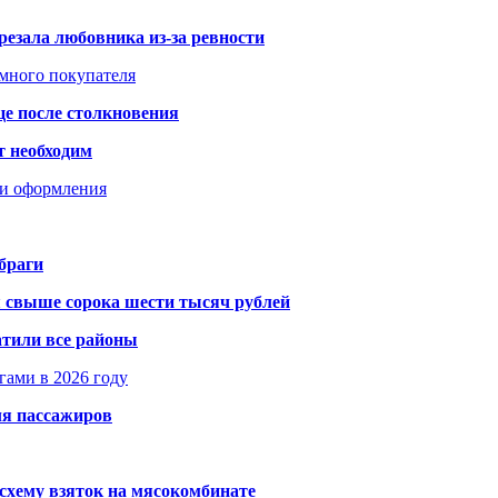
резала любовника из-за ревности
умного покупателя
це после столкновения
т необходим
ти оформления
браги
я свыше сорока шести тысяч рублей
атили все районы
гами в 2026 году
ля пассажиров
схему взяток на мясокомбинате