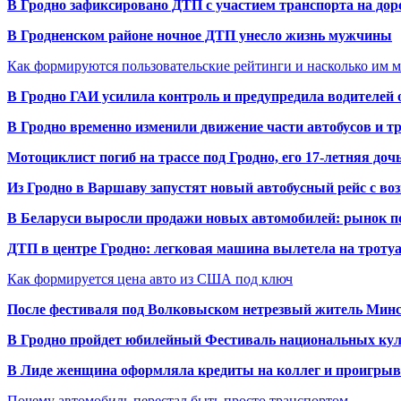
В Гродно зафиксировано ДТП с участием транспорта на доро
В Гродненском районе ночное ДТП унесло жизнь мужчины
Как формируются пользовательские рейтинги и насколько им 
В Гродно ГАИ усилила контроль и предупредила водителей 
В Гродно временно изменили движение части автобусов и тр
Мотоциклист погиб на трассе под Гродно, его 17-летняя доч
Из Гродно в Варшаву запустят новый автобусный рейс с в
В Беларуси выросли продажи новых автомобилей: рынок п
ДТП в центре Гродно: легковая машина вылетела на троту
Как формируется цена авто из США под ключ
После фестиваля под Волковыском нетрезвый житель Минс
В Гродно пройдет юбилейный Фестиваль национальных кул
В Лиде женщина оформляла кредиты на коллег и проигрыв
Почему автомобиль перестал быть просто транспортом