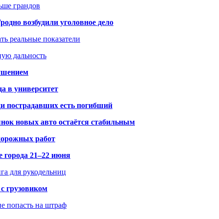
ьше грандов
одно возбудили уголовное дело
ать реальные показатели
ную дальность
рушением
да в университет
ди пострадавших есть погибший
рынок новых авто остаётся стабильным
 дорожных работ
е города 21–22 июня
нга для рукодельниц
 с грузовиком
не попасть на штраф