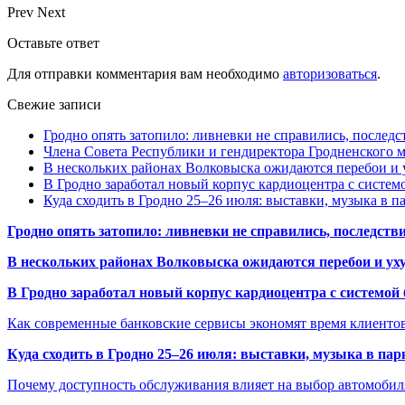
Prev
Next
Оставьте ответ
Для отправки комментария вам необходимо
авторизоваться
.
Свежие записи
Гродно опять затопило: ливневки не справились, последс
Члена Совета Республики и гендиректора Гродненского мя
В нескольких районах Волковыска ожидаются перебои и 
В Гродно заработал новый корпус кардиоцентра с систем
Куда сходить в Гродно 25–26 июля: выставки, музыка в п
Гродно опять затопило: ливневки не справились, последств
В нескольких районах Волковыска ожидаются перебои и ух
В Гродно заработал новый корпус кардиоцентра с системой
Как современные банковские сервисы экономят время клиенто
Куда сходить в Гродно 25–26 июля: выставки, музыка в пар
Почему доступность обслуживания влияет на выбор автомобил