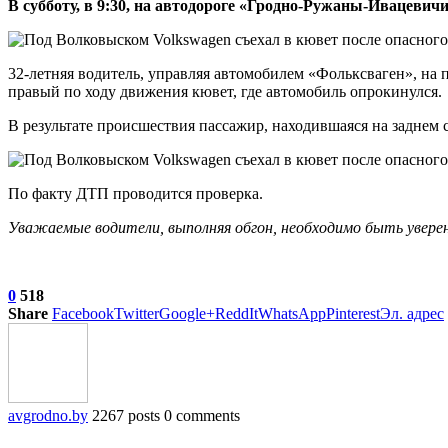
В субботу, в 9:30, на автодороге «Гродно-Ружаны-Ивацеви
32-летняя водитель, управляя автомобилем «Фольксваген», на 
правый по ходу движения кювет, где автомобиль опрокинулся.
В результате происшествия пассажир, находившаяся на заднем 
По факту ДТП проводится проверка.
Уважаемые водители, выполняя обгон, необходимо быть уверен
0
518
Share
Facebook
Twitter
Google+
ReddIt
WhatsApp
Pinterest
Эл. адрес
avgrodno.by
2267 posts
0 comments