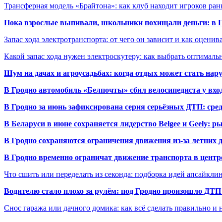
Трансферная модель «Брайтона»: как клуб находит игроков ран
Пока взрослые выпивали, школьники похищали деньги: в Гр
Запас хода электротранспорта: от чего он зависит и как оценив
Какой запас хода нужен электроскутеру: как выбрать оптималь
Шум на дачах и агроусадьбах: когда отдых может стать на
В Гродно автомобиль «Белпочты» сбил велосипедиста у вхо
В Гродно за июнь зафиксирована серия серьёзных ДТП: сре
В Беларуси в июне сохраняется лидерство Belgee и Geely: 
В Гродно сохраняются ограничения движения из-за летних
В Гродно временно ограничат движение транспорта в центр
Что сшить или переделать из секонда: подборка идей апсайкли
Водителю стало плохо за рулём: под Гродно произошло ДТП
Снос гаража или дачного домика: как всё сделать правильно и 