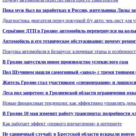
Пока муж был на заработках в России, жительница Лиды за
Диагностика двигателя перед покупкой б/у авто: чек-лист для 
Серьёзное ДТП в Гродно: автомобиль перевернулся на коль
Автомобиль и его техническое обслуживание: почему ремон
Покупка автомобиля в Беларуси: ключевые этапы и особеннос
В Гродно запустили новое производство углекислого газа
Под Щучином нашли самогонный «завод» с тремя тоннами 
Житель Гродно стал участником «спецоперации» и лишилс
Леса под запретом: в Гродненской области ограничения охв
Новые финансовые тенденции: как эффективно управлять день
В Гродно 10 мая изменят работу транспорта: подробности д
Как работает эффект «первого впечатления» в интернете
Не единичный случай: в Брестской области вскрыли новую 