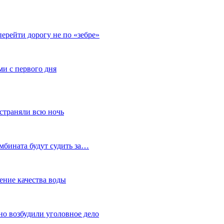
перейти дорогу не по «зебре»
и с первого дня
устраняли всю ночь
мбината будут судить за…
ение качества воды
но возбудили уголовное дело