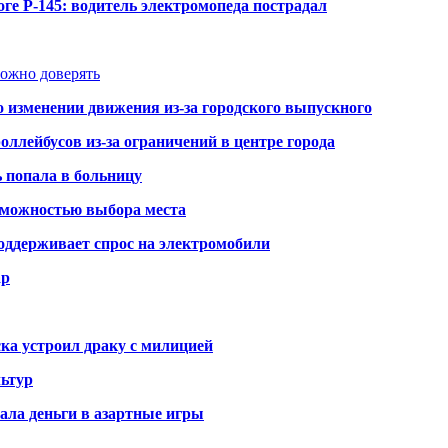
ге Р-145: водитель электромопеда пострадал
можно доверять
о изменении движения из-за городского выпускного
оллейбусов из-за ограничений в центре города
ь попала в больницу
озможностью выбора места
оддерживает спрос на электромобили
ар
ка устроил драку с милицией
ьтур
ала деньги в азартные игры