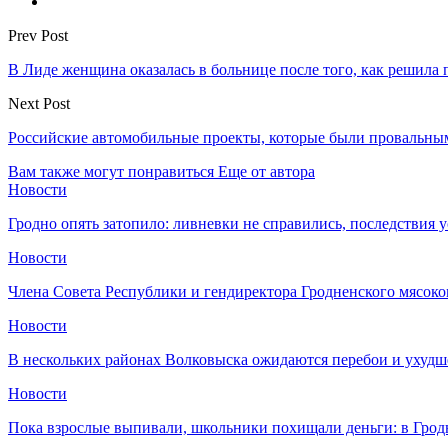
Prev Post
В Лиде женщина оказалась в больнице после того, как решила 
Next Post
Российские автомобильные проекты, которые были провальным
Вам также могут понравиться
Еще от автора
Новости
Гродно опять затопило: ливневки не справились, последствия 
Новости
Члена Совета Республики и гендиректора Гродненского мясоко
Новости
В нескольких районах Волковыска ожидаются перебои и ухудш
Новости
Пока взрослые выпивали, школьники похищали деньги: в Грод