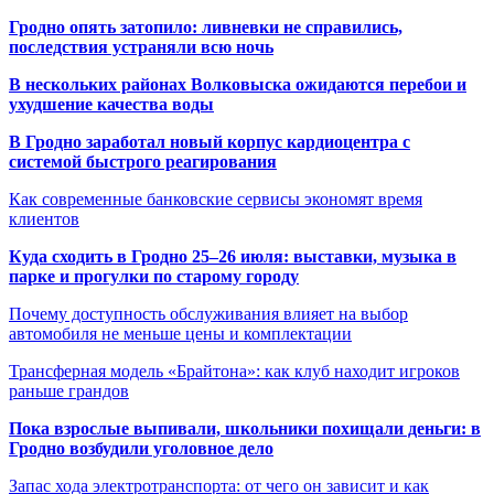
Гродно опять затопило: ливневки не справились,
последствия устраняли всю ночь
В нескольких районах Волковыска ожидаются перебои и
ухудшение качества воды
В Гродно заработал новый корпус кардиоцентра с
системой быстрого реагирования
Как современные банковские сервисы экономят время
клиентов
Куда сходить в Гродно 25–26 июля: выставки, музыка в
парке и прогулки по старому городу
Почему доступность обслуживания влияет на выбор
автомобиля не меньше цены и комплектации
Трансферная модель «Брайтона»: как клуб находит игроков
раньше грандов
Пока взрослые выпивали, школьники похищали деньги: в
Гродно возбудили уголовное дело
Запас хода электротранспорта: от чего он зависит и как