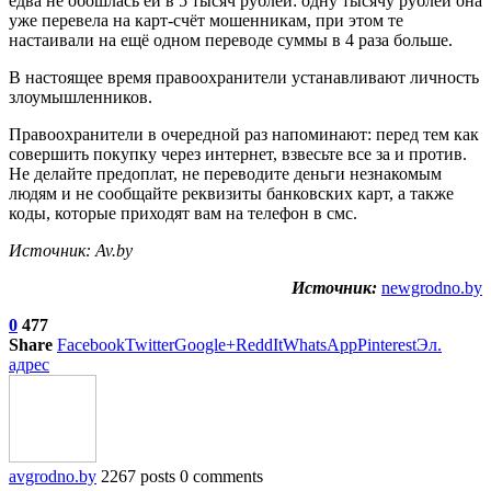
едва не обошлась ей в 5 тысяч рублей: одну тысячу рублей она
уже перевела на карт-счёт мошенникам, при этом те
настаивали на ещё одном переводе суммы в 4 раза больше.
В настоящее время правоохранители устанавливают личность
злоумышленников.
Правоохранители в очередной раз напоминают: перед тем как
совершить покупку через интернет, взвесьте все за и против.
Не делайте предоплат, не переводите деньги незнакомым
людям и не сообщайте реквизиты банковских карт, а также
коды, которые приходят вам на телефон в смс.
Источник: Av.by
Источник:
newgrodno.by
0
477
Share
Facebook
Twitter
Google+
ReddIt
WhatsApp
Pinterest
Эл.
адрес
avgrodno.by
2267 posts
0 comments