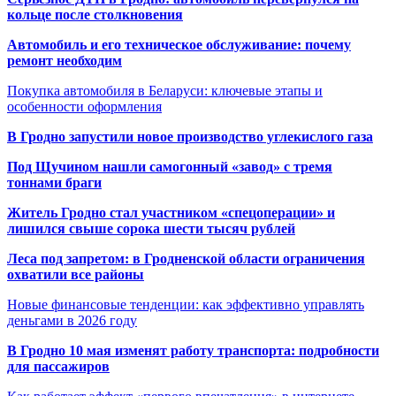
кольце после столкновения
Автомобиль и его техническое обслуживание: почему
ремонт необходим
Покупка автомобиля в Беларуси: ключевые этапы и
особенности оформления
В Гродно запустили новое производство углекислого газа
Под Щучином нашли самогонный «завод» с тремя
тоннами браги
Житель Гродно стал участником «спецоперации» и
лишился свыше сорока шести тысяч рублей
Леса под запретом: в Гродненской области ограничения
охватили все районы
Новые финансовые тенденции: как эффективно управлять
деньгами в 2026 году
В Гродно 10 мая изменят работу транспорта: подробности
для пассажиров