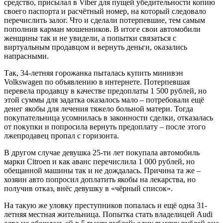
средство, присылал в Viber для пущей убедительности копию
своего паспорта и расчётный номер, на который следовало
перечислить залог. Что и сделали потерпевшие, тем самым
пополнив карман мошенников. В итоге свои автомобили
женщины так и не увидели, а попытки связаться с
виртуальным продавцом и вернуть деньги, оказались
напрасными.
Так, 34-летняя горожанка пыталась купить минивэн
Volkswagen по объявлению в интернете. Потерпевшая
перевела продавцу в качестве предоплаты 1 500 рублей, но
этой суммы для задатка оказалось мало – потребовали ещё
денег якобы для лечения тяжело больной матери. Тогда
покупательница усомнилась в законности сделки, отказалась
от покупки и попросила вернуть предоплату – после этого
лжепродавец пропал с горизонта.
В другом случае девушка 25-ти лет покупала автомобиль
марки Citroen и как аванс перечислила 1 000 рублей, но
обещанной машины так и не дождалась. Причина та же –
хозяин авто попросил доплатить якобы на лекарства, но
получив отказ, внёс девушку в «чёрный список».
На такую же уловку преступников попалась и ещё одна 31-
летняя местная жительница. Попытка стать владелицей Audi