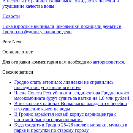
В нескольких районах Волковыска ожидаются перебои и
ухудшение качества воды
Новости
Пока взрослые выпивали, школьники похищали деньги: в
Гродно возбудили уголовное дело
Prev
Next
Оставьте ответ
Для отправки комментария вам необходимо
авторизоваться
.
Свежие записи
Гродно опять затопило: ливневки не справились,
последствия устраняли всю ночь
Члена Совета Республики и гендиректора Гродненского
мясокомбината будут судить за взятки на 1,8 млн рублей
В нескольких районах Волковыска ожидаются перебои
и ухудшение качества воды
В Гродно заработал новый корпус кардиоцентра с
системой быстрого реагирования
Куда сходить в Гродно 25–26 июля: выставки, музыка в
парке и прогулки по старому городу