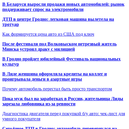
В Беларуси выросли продажи новых автомобилей: рынок
поддерживает спрос на электромобили
ДТП в центре Гродно: легковая машина вылетела на
тротуар
Как формируется цена авто из США под ключ
После фестиваля под Волковыском нетрезвый житель
Минска устроил драку с милицией
В Гродно пройдет юбилейный Фестиваль национальных
культур
В Лиде женщина оформляла кредиты на коллег и
проигрывала деньги в азартные игры
Почему автомобиль перестал быть просто транспортом
Пока муж был на заработках в России, жительница Лиды
зарезала любовника из-за ревности
Диагностика двигателя перед покупкой б/у авто: чек-лист для
умного покупателя
Серьёзное ДТП в Гродно: автомобиль перевернулся на