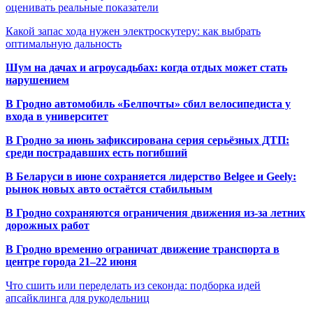
оценивать реальные показатели
Какой запас хода нужен электроскутеру: как выбрать
оптимальную дальность
Шум на дачах и агроусадьбах: когда отдых может стать
нарушением
В Гродно автомобиль «Белпочты» сбил велосипедиста у
входа в университет
В Гродно за июнь зафиксирована серия серьёзных ДТП:
среди пострадавших есть погибший
В Беларуси в июне сохраняется лидерство Belgee и Geely:
рынок новых авто остаётся стабильным
В Гродно сохраняются ограничения движения из-за летних
дорожных работ
В Гродно временно ограничат движение транспорта в
центре города 21–22 июня
Что сшить или переделать из секонда: подборка идей
апсайклинга для рукодельниц