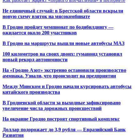
Как работает эффект «первого впечатления» в интернете
Не единичный случай: в Брестской области вскрыли
новую схему взяток на мясокомбинате
В Гродно пройдет чемпионат по бодибилдингу —
ожидается около 200 участников
В Гродно на маршруты вышли новые автобусы МАЗ
100 километров на своих двоих: гуманоид установил
новый рекорд автономности
На «Гродно Азот» экстренно остановили производство
аммиака. Узнали, что происходит на предприятии
Между Минском и Гродно начали курсировать автобусы
китайского производства
В Гродненской области за выходные зафиксировано
увеличение числа дорожных происшествий
На окраине Гродно построят спортивный
комплекс
Доллар подорожает до 3,9 рубля — Евразийский Банк
Развития