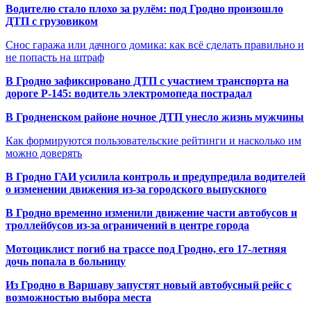
Водителю стало плохо за рулём: под Гродно произошло
ДТП с грузовиком
Снос гаража или дачного домика: как всё сделать правильно и
не попасть на штраф
В Гродно зафиксировано ДТП с участием транспорта на
дороге Р-145: водитель электромопеда пострадал
В Гродненском районе ночное ДТП унесло жизнь мужчины
Как формируются пользовательские рейтинги и насколько им
можно доверять
В Гродно ГАИ усилила контроль и предупредила водителей
о изменении движения из-за городского выпускного
В Гродно временно изменили движение части автобусов и
троллейбусов из-за ограничений в центре города
Мотоциклист погиб на трассе под Гродно, его 17-летняя
дочь попала в больницу
Из Гродно в Варшаву запустят новый автобусный рейс с
возможностью выбора места