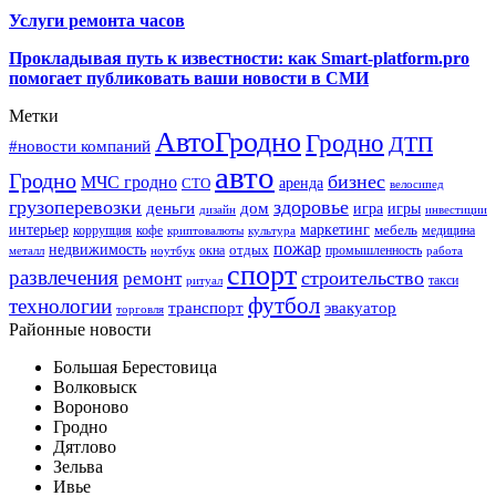
Услуги ремонта часов
Прокладывая путь к известности: как Smart-platform.pro
помогает публиковать ваши новости в СМИ
Метки
АвтоГродно
Гродно
ДТП
#новости компаний
авто
Гродно
бизнес
МЧС гродно
аренда
СТО
велосипед
грузоперевозки
здоровье
деньги
дом
игра
игры
дизайн
инвестиции
интерьер
маркетинг
мебель
коррупция
кофе
медицина
криптовалюты
культура
пожар
недвижимость
отдых
окна
промышленность
металл
ноутбук
работа
спорт
развлечения
строительство
ремонт
такси
ритуал
футбол
технологии
транспорт
эвакуатор
торговля
Районные новости
Большая Берестовица
Волковыск
Вороново
Гродно
Дятлово
Зельва
Ивье