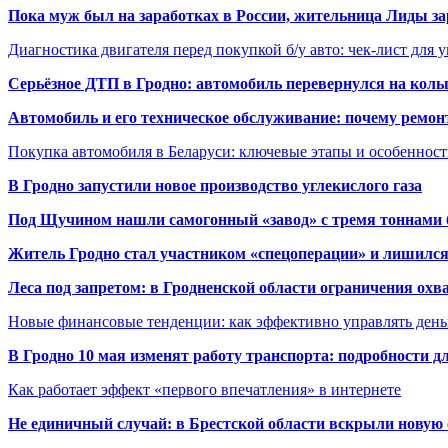
Пока муж был на заработках в России, жительница Лиды за
Диагностика двигателя перед покупкой б/у авто: чек-лист для 
Серьёзное ДТП в Гродно: автомобиль перевернулся на коль
Автомобиль и его техническое обслуживание: почему ремон
Покупка автомобиля в Беларуси: ключевые этапы и особеннос
В Гродно запустили новое производство углекислого газа
Под Щучином нашли самогонный «завод» с тремя тоннами 
Житель Гродно стал участником «спецоперации» и лишилс
Леса под запретом: в Гродненской области ограничения охв
Новые финансовые тенденции: как эффективно управлять день
В Гродно 10 мая изменят работу транспорта: подробности д
Как работает эффект «первого впечатления» в интернете
Не единичный случай: в Брестской области вскрыли новую 