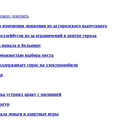
можно доверять
о изменении движения из-за городского выпускного
оллейбусов из-за ограничений в центре города
ь попала в больницу
озможностью выбора места
оддерживает спрос на электромобили
ар
ка устроил драку с милицией
ьтур
ала деньги в азартные игры