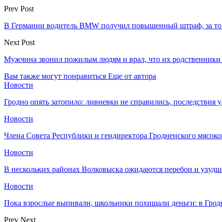
Prev Post
В Германии водитель BMW получил повышенный штраф, за то 
Next Post
Мужчина звонил пожилым людям и врал, что их родственники
Вам также могут понравиться
Еще от автора
Новости
Гродно опять затопило: ливневки не справились, последствия 
Новости
Члена Совета Республики и гендиректора Гродненского мясоко
Новости
В нескольких районах Волковыска ожидаются перебои и ухудш
Новости
Пока взрослые выпивали, школьники похищали деньги: в Грод
Prev
Next