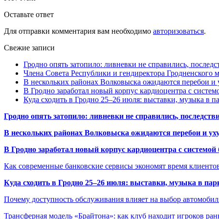
Оставьте ответ
Для отправки комментария вам необходимо
авторизоваться
.
Свежие записи
Гродно опять затопило: ливневки не справились, последс
Члена Совета Республики и гендиректора Гродненского мя
В нескольких районах Волковыска ожидаются перебои и 
В Гродно заработал новый корпус кардиоцентра с систем
Куда сходить в Гродно 25–26 июля: выставки, музыка в п
Гродно опять затопило: ливневки не справились, последств
В нескольких районах Волковыска ожидаются перебои и ух
В Гродно заработал новый корпус кардиоцентра с системой
Как современные банковские сервисы экономят время клиенто
Куда сходить в Гродно 25–26 июля: выставки, музыка в пар
Почему доступность обслуживания влияет на выбор автомобил
Трансферная модель «Брайтона»: как клуб находит игроков ран