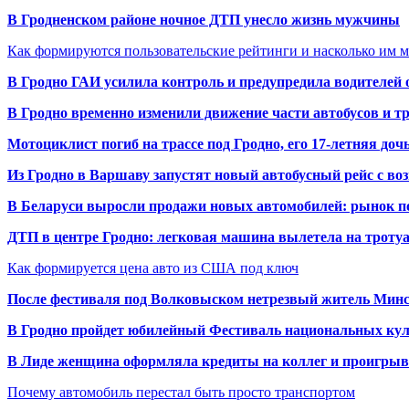
В Гродненском районе ночное ДТП унесло жизнь мужчины
Как формируются пользовательские рейтинги и насколько им 
В Гродно ГАИ усилила контроль и предупредила водителей 
В Гродно временно изменили движение части автобусов и тр
Мотоциклист погиб на трассе под Гродно, его 17-летняя доч
Из Гродно в Варшаву запустят новый автобусный рейс с в
В Беларуси выросли продажи новых автомобилей: рынок п
ДТП в центре Гродно: легковая машина вылетела на троту
Как формируется цена авто из США под ключ
После фестиваля под Волковыском нетрезвый житель Минс
В Гродно пройдет юбилейный Фестиваль национальных кул
В Лиде женщина оформляла кредиты на коллег и проигрыв
Почему автомобиль перестал быть просто транспортом