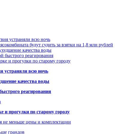
твия устраняли всю ночь
сокомбината будут судить за взятки на 1,8 млн рублей
ухудшение качества воды
ой быстрого реагирования
арке и прогулки по старому городу
ия устраняли всю ночь
удшение качества воды
 быстрого реагирования
в
ке и прогулки по старому городу
я не меньше цены и комплектации
ьше грандов