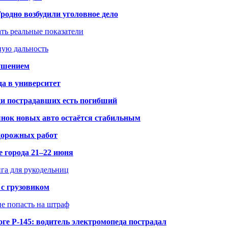
одно возбудили уголовное дело
ать реальные показатели
ную дальность
рушением
да в университет
ди пострадавших есть погибший
рынок новых авто остаётся стабильным
 дорожных работ
е города 21–22 июня
нга для рукодельниц
 с грузовиком
не попасть на штраф
ге Р-145: водитель электромопеда пострадал