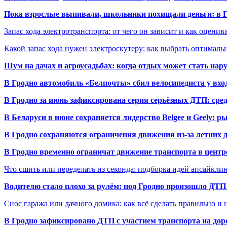
Пока взрослые выпивали, школьники похищали деньги: в Гр
Запас хода электротранспорта: от чего он зависит и как оценив
Какой запас хода нужен электроскутеру: как выбрать оптималь
Шум на дачах и агроусадьбах: когда отдых может стать на
В Гродно автомобиль «Белпочты» сбил велосипедиста у вхо
В Гродно за июнь зафиксирована серия серьёзных ДТП: сре
В Беларуси в июне сохраняется лидерство Belgee и Geely: 
В Гродно сохраняются ограничения движения из-за летних
В Гродно временно ограничат движение транспорта в центр
Что сшить или переделать из секонда: подборка идей апсайкли
Водителю стало плохо за рулём: под Гродно произошло ДТП
Снос гаража или дачного домика: как всё сделать правильно и 
В Гродно зафиксировано ДТП с участием транспорта на доро