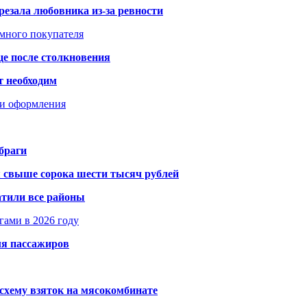
резала любовника из-за ревности
умного покупателя
це после столкновения
т необходим
ти оформления
браги
я свыше сорока шести тысяч рублей
атили все районы
гами в 2026 году
ля пассажиров
схему взяток на мясокомбинате