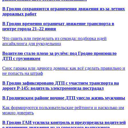
В Гродно сохраняются ограничения движения из-за летних
дорожных работ
В Гродно временно ограничат движение транспорта в
центре города 21–22 июня
Что сшить или переделать из секонда: подборка идей
апсайклинга для рукодельниц
Водителю стало плохо за рулём: под Гродно произошло
ДТП с грузовиком
Снос гаража или дачного домика: как всё сделать правильно и
не попасть на штраф
В Гродно зафиксировано ДТП с участием транспорта на
дороге Р-145: водитель электромопеда пострадал
В Гродненском районе ночное ДТП унесло жизнь мужчины
Как формируются пользовательские рейтинги и насколько им
можно доверять
В Гродно ГАИ усилила контроль и предупредила водителей
о изменении движения из-за городского выпускного