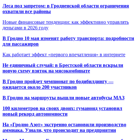
Леса под запретом: в Гродненской области ограничения
охватили все районы
Новые финансовые тенденции: как эффективно управлять
деньгами в 2026 году
В Гродно 10 мая изменят работу транспорта: подробности
для пассажиров
Как работает эффект «первого впечатления» в интернете
Не единичный случай: в Брестской области вскрыли
новую схему взяток на мясокомбинате
В Гродно пройдет чемпионат по бодибилдингу —
ожидается около 200 участников
В Гродно на маршруты вышли новые автобусы МАЗ
100 километров на своих двоих: гуманоид установил
новый рекорд автономности
На «Гродно Азот» экстренно остановили производство
аммиака. Узнали, что происходит на предприятии