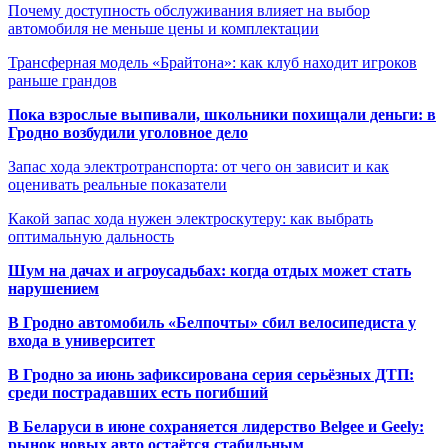
Почему доступность обслуживания влияет на выбор
автомобиля не меньше цены и комплектации
Трансферная модель «Брайтона»: как клуб находит игроков
раньше грандов
Пока взрослые выпивали, школьники похищали деньги: в
Гродно возбудили уголовное дело
Запас хода электротранспорта: от чего он зависит и как
оценивать реальные показатели
Какой запас хода нужен электроскутеру: как выбрать
оптимальную дальность
Шум на дачах и агроусадьбах: когда отдых может стать
нарушением
В Гродно автомобиль «Белпочты» сбил велосипедиста у
входа в университет
В Гродно за июнь зафиксирована серия серьёзных ДТП:
среди пострадавших есть погибший
В Беларуси в июне сохраняется лидерство Belgee и Geely:
рынок новых авто остаётся стабильным