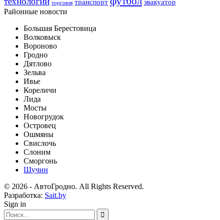
футбол
технологии
транспорт
эвакуатор
торговля
Районные новости
Большая Берестовица
Волковыск
Вороново
Гродно
Дятлово
Зельва
Ивье
Кореличи
Лида
Мосты
Новогрудок
Островец
Ошмяны
Свислочь
Слоним
Сморгонь
Щучин
© 2026 - АвтоГродно. All Rights Reserved.
Разработка:
Sait.by
Sign in