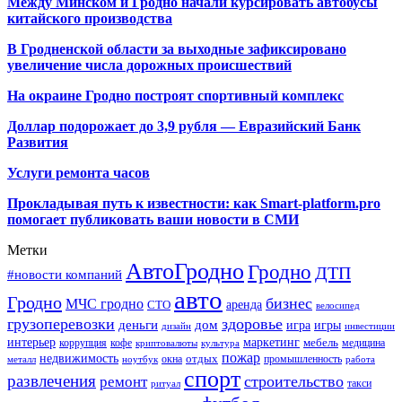
Между Минском и Гродно начали курсировать автобусы
китайского производства
В Гродненской области за выходные зафиксировано
увеличение числа дорожных происшествий
На окраине Гродно построят спортивный
комплекс
Доллар подорожает до 3,9 рубля — Евразийский Банк
Развития
Услуги ремонта часов
Прокладывая путь к известности: как Smart-platform.pro
помогает публиковать ваши новости в СМИ
Метки
АвтоГродно
Гродно
ДТП
#новости компаний
авто
Гродно
бизнес
МЧС гродно
аренда
СТО
велосипед
грузоперевозки
здоровье
деньги
дом
игра
игры
дизайн
инвестиции
интерьер
маркетинг
мебель
коррупция
кофе
медицина
криптовалюты
культура
пожар
недвижимость
отдых
окна
промышленность
металл
ноутбук
работа
спорт
развлечения
строительство
ремонт
такси
ритуал