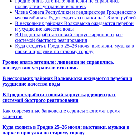
Гродно опять затопило: ливневки не справились,
последствия устраняли всю ночь
Члена Совета Республики и гендиректора Гродненского
мясокомбината будут судить за взятки на 1,8 млн рублей
В нескольких районах Волковыска ожидаются перебои
и ухудшение качества воды
В Гродно заработал новый корпус кардиоцентра с
системой быстрого реагирования
Куда сходить в Гродно 25–26 июля: выставки, музыка в
парке и прогулки по старому городу
Гродно опять затопило: ливневки не справились,
последствия устраняли всю ночь
В нескольких районах Волковыска ожидаются перебои и
ухудшение качества воды
В Гродно заработал новый корпус кардиоцентра с
системой быстрого реагирования
Как современные банковские сервисы экономят время
клиентов
Куда сходить в Гродно 25–26 июля: выставки, музыка в
парке и прогулки по старому городу