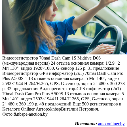
Видеорегистратор 70mai Dash Cam 1S Midrive D06
(международная версия)
24 отзыва
основная камера: 1/2.9" 2
Мп 130°, видео 1920×1080, G-сенсор 125 р. 31 предложение
Видеорегистратор-GPS информатор (2в1) 70mai Dash Cam Pro
Plus A500S-1
13 отзывов
основная камера: 5 Мп 140°, видео
2592×1944 H.264/H.265, GPS, G-сенсор, экран 2″ 480 x 360 278
р. 32 предложения
Видеорегистратор-GPS информатор (2в1)
70mai Dash Cam Pro Plus A500S
13 отзывов
основная камера: 5
Мп 140°, видео 2592×1944 H.264/H.265, GPS, G-сенсор, экран
2″ 480 x 360 199 р. 48 предложений Еще 500 регистраторов в
Каталоге Onlíner Автор:&nbspВиталий Петрович.
Фото:&nbspe-auction.by
Источник:
auto.onliner.by