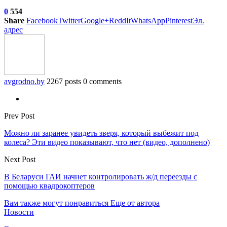
0
554
Share
Facebook
Twitter
Google+
ReddIt
WhatsApp
Pinterest
Эл.
адрес
avgrodno.by
2267 posts
0 comments
Prev Post
Можно ли заранее увидеть зверя, который выбежит под
колеса? Эти видео показывают, что нет (видео, дополнено)
Next Post
В Беларуси ГАИ начнет контролировать ж/д переезды с
помощью квадрокоптеров
Вам также могут понравиться
Еще от автора
Новости