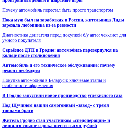
проигрывала деньги в азартные игры
Почему автомобиль перестал быть просто транспортом
Пока муж был на заработках в России, жительница Лиды
зарезала любовника из-за ревности
Диагностика двигателя перед покупкой б/у авто: чек-лист для
умного покупателя
Серьёзное ДТП в Гродно: автомобиль перевернулся на
кольце после столкновения
Автомобиль и его техническое обслуживание: почему
ремонт необходим
Покупка автомобиля в Беларуси: ключевые этапы и
особенности оформления
В Гродно запустили новое производство углекислого газа
Под Щучином нашли самогонный «завод» с тремя
тоннами браги
Житель Гродно стал участником «спецоперации» и
лишился свыше сорока шести тысяч рублей