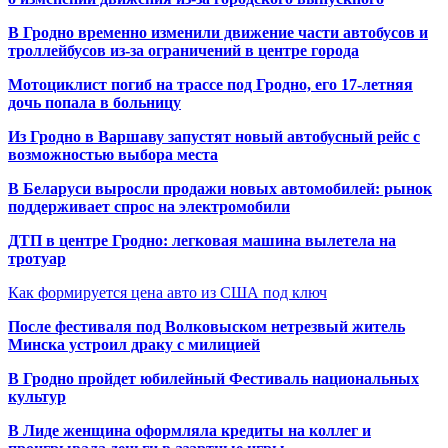
В Гродно временно изменили движение части автобусов и
троллейбусов из-за ограничений в центре города
Мотоциклист погиб на трассе под Гродно, его 17-летняя
дочь попала в больницу
Из Гродно в Варшаву запустят новый автобусный рейс с
возможностью выбора места
В Беларуси выросли продажи новых автомобилей: рынок
поддерживает спрос на электромобили
ДТП в центре Гродно: легковая машина вылетела на
тротуар
Как формируется цена авто из США под ключ
После фестиваля под Волковыском нетрезвый житель
Минска устроил драку с милицией
В Гродно пройдет юбилейный Фестиваль национальных
культур
В Лиде женщина оформляла кредиты на коллег и