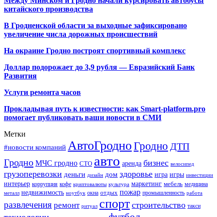
Между Минском и Гродно начали курсировать автобусы
китайского производства
В Гродненской области за выходные зафиксировано
увеличение числа дорожных происшествий
На окраине Гродно построят спортивный
комплекс
Доллар подорожает до 3,9 рубля — Евразийский Банк
Развития
Услуги ремонта часов
Прокладывая путь к известности: как Smart-platform.pro
помогает публиковать ваши новости в СМИ
Метки
АвтоГродно
Гродно
ДТП
#новости компаний
авто
Гродно
бизнес
МЧС гродно
аренда
СТО
велосипед
грузоперевозки
здоровье
деньги
дом
игра
игры
дизайн
инвестиции
интерьер
маркетинг
мебель
коррупция
кофе
медицина
криптовалюты
культура
пожар
недвижимость
отдых
окна
промышленность
металл
ноутбук
работа
спорт
развлечения
строительство
ремонт
такси
ритуал
футбол