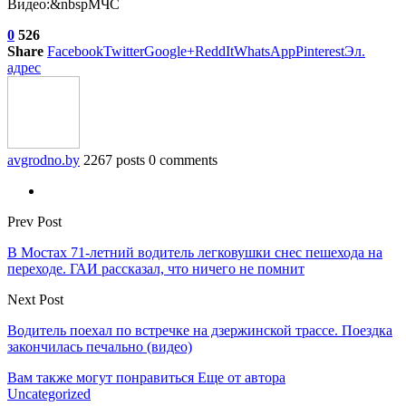
Видео:&nbspМЧС
0
526
Share
Facebook
Twitter
Google+
ReddIt
WhatsApp
Pinterest
Эл.
адрес
avgrodno.by
2267 posts
0 comments
Prev Post
В Мостах 71-летний водитель легковушки снес пешехода на
переходе. ГАИ рассказал, что ничего не помнит
Next Post
Водитель поехал по встречке на дзержинской трассе. Поездка
закончилась печально (видео)
Вам также могут понравиться
Еще от автора
Uncategorized