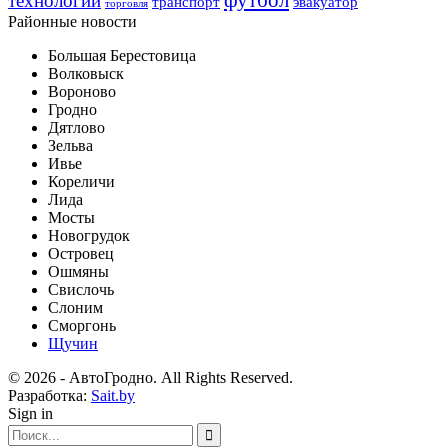
технологии
транспорт
эвакуатор
торговля
Районные новости
Большая Берестовица
Волковыск
Вороново
Гродно
Дятлово
Зельва
Ивье
Кореличи
Лида
Мосты
Новогрудок
Островец
Ошмяны
Свислочь
Слоним
Сморгонь
Щучин
© 2026 - АвтоГродно. All Rights Reserved.
Разработка:
Sait.by
Sign in