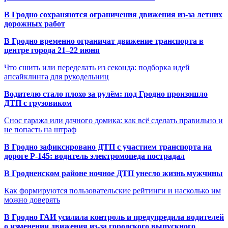
В Гродно сохраняются ограничения движения из-за летних
дорожных работ
В Гродно временно ограничат движение транспорта в
центре города 21–22 июня
Что сшить или переделать из секонда: подборка идей
апсайклинга для рукодельниц
Водителю стало плохо за рулём: под Гродно произошло
ДТП с грузовиком
Снос гаража или дачного домика: как всё сделать правильно и
не попасть на штраф
В Гродно зафиксировано ДТП с участием транспорта на
дороге Р-145: водитель электромопеда пострадал
В Гродненском районе ночное ДТП унесло жизнь мужчины
Как формируются пользовательские рейтинги и насколько им
можно доверять
В Гродно ГАИ усилила контроль и предупредила водителей
о изменении движения из-за городского выпускного