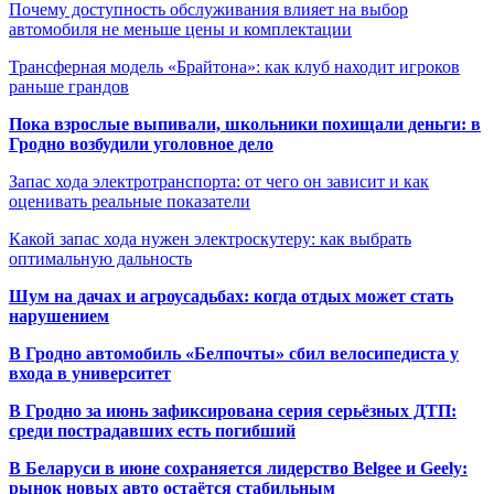
Почему доступность обслуживания влияет на выбор
автомобиля не меньше цены и комплектации
Трансферная модель «Брайтона»: как клуб находит игроков
раньше грандов
Пока взрослые выпивали, школьники похищали деньги: в
Гродно возбудили уголовное дело
Запас хода электротранспорта: от чего он зависит и как
оценивать реальные показатели
Какой запас хода нужен электроскутеру: как выбрать
оптимальную дальность
Шум на дачах и агроусадьбах: когда отдых может стать
нарушением
В Гродно автомобиль «Белпочты» сбил велосипедиста у
входа в университет
В Гродно за июнь зафиксирована серия серьёзных ДТП:
среди пострадавших есть погибший
В Беларуси в июне сохраняется лидерство Belgee и Geely:
рынок новых авто остаётся стабильным