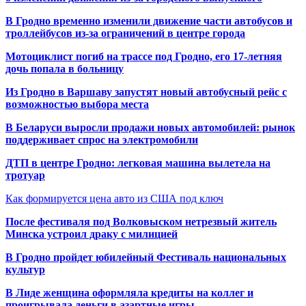
В Гродно временно изменили движение части автобусов и
троллейбусов из-за ограничений в центре города
Мотоциклист погиб на трассе под Гродно, его 17-летняя
дочь попала в больницу
Из Гродно в Варшаву запустят новый автобусный рейс с
возможностью выбора места
В Беларуси выросли продажи новых автомобилей: рынок
поддерживает спрос на электромобили
ДТП в центре Гродно: легковая машина вылетела на
тротуар
Как формируется цена авто из США под ключ
После фестиваля под Волковыском нетрезвый житель
Минска устроил драку с милицией
В Гродно пройдет юбилейный Фестиваль национальных
культур
В Лиде женщина оформляла кредиты на коллег и
проигрывала деньги в азартные игры