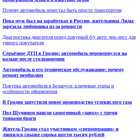
Почему автомобиль перестал быть просто транспортом
Пока муж был на заработках в России, жительница Лиды
зарезала любовника из-за ревности
Диагностика двигателя перед покупкой б/у авто: чек-лист для
умного покупателя
Серьёзное ДТП в Гродно: автомобиль перевернулся на
кольце после столкновения
Автомобиль и его техническое обслуживание: почему
ремонт необходим
Покупка автомобиля в Беларуси: ключевые этапы и
особенности оформления
В Гродно запустили новое производство углекислого газа
Под Щучином нашли самогонный «завод» с тремя
тоннами браги
Житель Гродно стал участником «спецоперации» и
лишился свыше сорока шести тысяч рублей