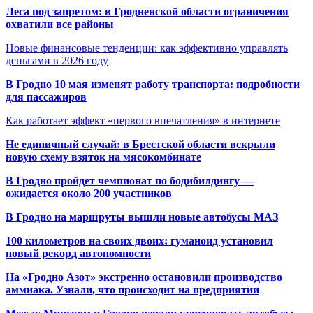
Леса под запретом: в Гродненской области ограничения
охватили все районы
Новые финансовые тенденции: как эффективно управлять
деньгами в 2026 году
В Гродно 10 мая изменят работу транспорта: подробности
для пассажиров
Как работает эффект «первого впечатления» в интернете
Не единичный случай: в Брестской области вскрыли
новую схему взяток на мясокомбинате
В Гродно пройдет чемпионат по бодибилдингу —
ожидается около 200 участников
В Гродно на маршруты вышли новые автобусы МАЗ
100 километров на своих двоих: гуманоид установил
новый рекорд автономности
На «Гродно Азот» экстренно остановили производство
аммиака. Узнали, что происходит на предприятии