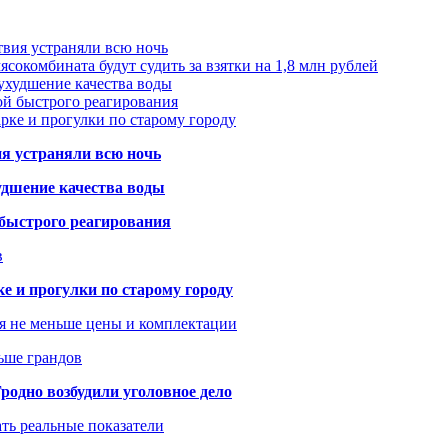
твия устраняли всю ночь
сокомбината будут судить за взятки на 1,8 млн рублей
ухудшение качества воды
ой быстрого реагирования
арке и прогулки по старому городу
ия устраняли всю ночь
удшение качества воды
 быстрого реагирования
в
ке и прогулки по старому городу
я не меньше цены и комплектации
ьше грандов
одно возбудили уголовное дело
ать реальные показатели