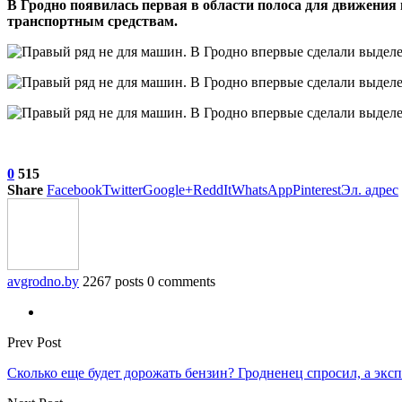
В Гродно появилась первая в области полоса для движени
транспортным средствам.
0
515
Share
Facebook
Twitter
Google+
ReddIt
WhatsApp
Pinterest
Эл. адрес
avgrodno.by
2267 posts
0 comments
Prev Post
Сколько еще будет дорожать бензин? Гродненец спросил, а эксп