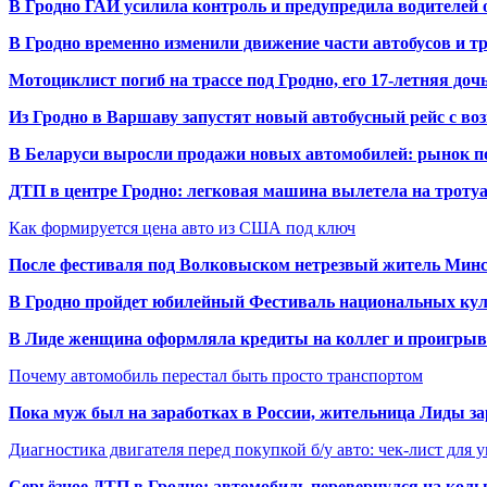
В Гродно ГАИ усилила контроль и предупредила водителей 
В Гродно временно изменили движение части автобусов и тр
Мотоциклист погиб на трассе под Гродно, его 17-летняя доч
Из Гродно в Варшаву запустят новый автобусный рейс с в
В Беларуси выросли продажи новых автомобилей: рынок п
ДТП в центре Гродно: легковая машина вылетела на троту
Как формируется цена авто из США под ключ
После фестиваля под Волковыском нетрезвый житель Минс
В Гродно пройдет юбилейный Фестиваль национальных кул
В Лиде женщина оформляла кредиты на коллег и проигрыв
Почему автомобиль перестал быть просто транспортом
Пока муж был на заработках в России, жительница Лиды за
Диагностика двигателя перед покупкой б/у авто: чек-лист для 
Серьёзное ДТП в Гродно: автомобиль перевернулся на коль