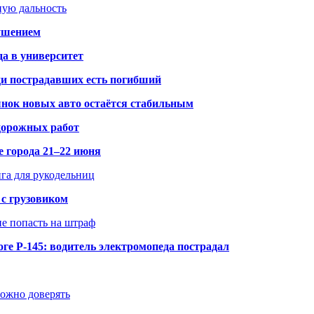
ную дальность
рушением
да в университет
ди пострадавших есть погибший
рынок новых авто остаётся стабильным
 дорожных работ
е города 21–22 июня
нга для рукодельниц
 с грузовиком
не попасть на штраф
ге Р-145: водитель электромопеда пострадал
можно доверять