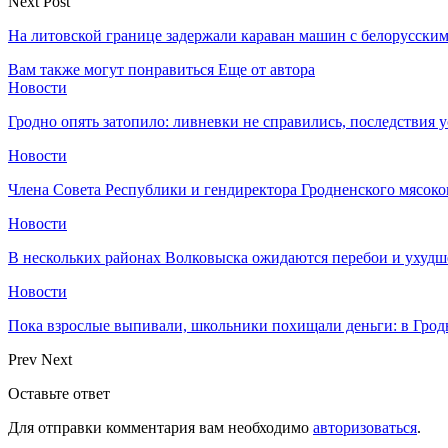
Next Post
На литовской границе задержали караван машин с белорусски
Вам также могут понравиться
Еще от автора
Новости
Гродно опять затопило: ливневки не справились, последствия 
Новости
Члена Совета Республики и гендиректора Гродненского мясоко
Новости
В нескольких районах Волковыска ожидаются перебои и ухудш
Новости
Пока взрослые выпивали, школьники похищали деньги: в Грод
Prev
Next
Оставьте ответ
Для отправки комментария вам необходимо
авторизоваться
.