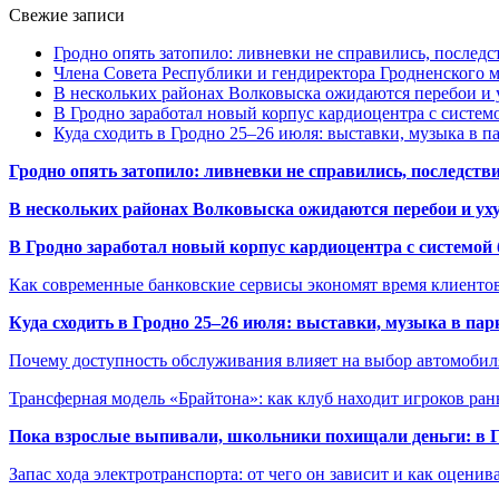
Свежие записи
Гродно опять затопило: ливневки не справились, последс
Члена Совета Республики и гендиректора Гродненского мя
В нескольких районах Волковыска ожидаются перебои и 
В Гродно заработал новый корпус кардиоцентра с систем
Куда сходить в Гродно 25–26 июля: выставки, музыка в п
Гродно опять затопило: ливневки не справились, последств
В нескольких районах Волковыска ожидаются перебои и ух
В Гродно заработал новый корпус кардиоцентра с системой
Как современные банковские сервисы экономят время клиенто
Куда сходить в Гродно 25–26 июля: выставки, музыка в пар
Почему доступность обслуживания влияет на выбор автомобил
Трансферная модель «Брайтона»: как клуб находит игроков ран
Пока взрослые выпивали, школьники похищали деньги: в Гр
Запас хода электротранспорта: от чего он зависит и как оценив