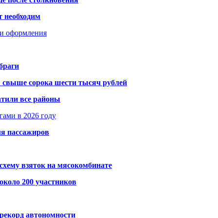
т необходим
ти оформления
браги
я свыше сорока шести тысяч рублей
атили все районы
гами в 2026 году
ля пассажиров
схему взяток на мясокомбинате
около 200 участников
 рекорд автономности