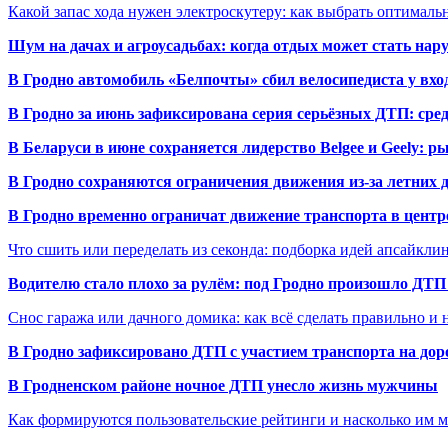
Какой запас хода нужен электроскутеру: как выбрать оптималь
Шум на дачах и агроусадьбах: когда отдых может стать на
В Гродно автомобиль «Белпочты» сбил велосипедиста у вхо
В Гродно за июнь зафиксирована серия серьёзных ДТП: сре
В Беларуси в июне сохраняется лидерство Belgee и Geely: 
В Гродно сохраняются ограничения движения из-за летних
В Гродно временно ограничат движение транспорта в центр
Что сшить или переделать из секонда: подборка идей апсайкли
Водителю стало плохо за рулём: под Гродно произошло ДТП
Снос гаража или дачного домика: как всё сделать правильно и 
В Гродно зафиксировано ДТП с участием транспорта на доро
В Гродненском районе ночное ДТП унесло жизнь мужчины
Как формируются пользовательские рейтинги и насколько им 