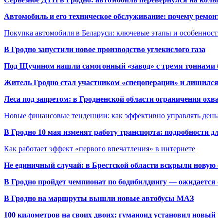
Автомобиль и его техническое обслуживание: почему ремон
Покупка автомобиля в Беларуси: ключевые этапы и особеннос
В Гродно запустили новое производство углекислого газа
Под Щучином нашли самогонный «завод» с тремя тоннами 
Житель Гродно стал участником «спецоперации» и лишилс
Леса под запретом: в Гродненской области ограничения охв
Новые финансовые тенденции: как эффективно управлять день
В Гродно 10 мая изменят работу транспорта: подробности д
Как работает эффект «первого впечатления» в интернете
Не единичный случай: в Брестской области вскрыли новую 
В Гродно пройдет чемпионат по бодибилдингу — ожидается 
В Гродно на маршруты вышли новые автобусы МАЗ
100 километров на своих двоих: гуманоид установил новый