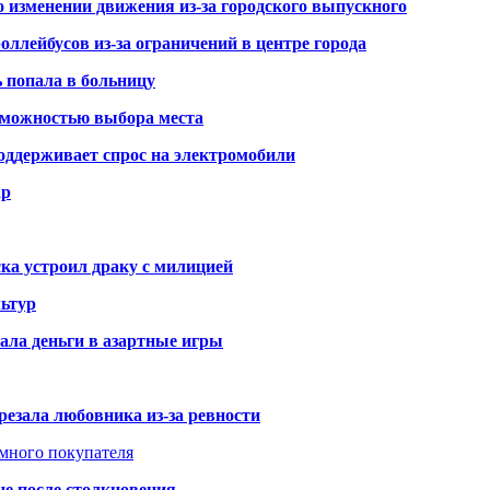
о изменении движения из-за городского выпускного
оллейбусов из-за ограничений в центре города
ь попала в больницу
озможностью выбора места
оддерживает спрос на электромобили
ар
ка устроил драку с милицией
ьтур
ала деньги в азартные игры
резала любовника из-за ревности
умного покупателя
це после столкновения