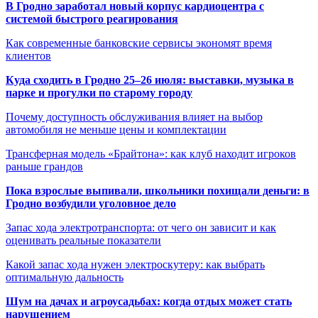
В Гродно заработал новый корпус кардиоцентра с
системой быстрого реагирования
Как современные банковские сервисы экономят время
клиентов
Куда сходить в Гродно 25–26 июля: выставки, музыка в
парке и прогулки по старому городу
Почему доступность обслуживания влияет на выбор
автомобиля не меньше цены и комплектации
Трансферная модель «Брайтона»: как клуб находит игроков
раньше грандов
Пока взрослые выпивали, школьники похищали деньги: в
Гродно возбудили уголовное дело
Запас хода электротранспорта: от чего он зависит и как
оценивать реальные показатели
Какой запас хода нужен электроскутеру: как выбрать
оптимальную дальность
Шум на дачах и агроусадьбах: когда отдых может стать
нарушением