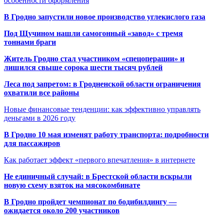
особенности оформления
В Гродно запустили новое производство углекислого газа
Под Щучином нашли самогонный «завод» с тремя
тоннами браги
Житель Гродно стал участником «спецоперации» и
лишился свыше сорока шести тысяч рублей
Леса под запретом: в Гродненской области ограничения
охватили все районы
Новые финансовые тенденции: как эффективно управлять
деньгами в 2026 году
В Гродно 10 мая изменят работу транспорта: подробности
для пассажиров
Как работает эффект «первого впечатления» в интернете
Не единичный случай: в Брестской области вскрыли
новую схему взяток на мясокомбинате
В Гродно пройдет чемпионат по бодибилдингу —
ожидается около 200 участников