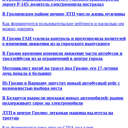
дороге Р-145: водитель электромопеда пострадал
В Гродненском районе ночное ДТП унесло жизнь мужчины
Как формируются пользовательские рейтинги и насколько им
можно доверять
В Гродно ГАИ усилила контроль и предупредила водителей
о изменении движения из-за городского выпускного
В Гродно временно изменили движение части автобусов и
троллейбусов из-за ограничений в центре города
Мотоциклист погиб на трассе под Гродно, его 17-летняя
дочь попала в больницу
Из Гродно в Варшаву запустят новый автобусный рейс с
возможностью выбора места
В Беларуси выросли продажи новых автомобилей: рынок
поддерживает спрос на электромобили
ДТП в центре Гродно: легковая машина вылетела на
тротуар
Как формируется цена авто из США под ключ