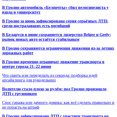
В Гродно автомобиль «Белпочты» сбил велосипедиста у
входа в университет
В Гродно за июнь зафиксирована серия серьёзных ДТП:
среди пострадавших есть погибший
В Беларуси в июне сохраняется лидерство Belgee и Geely:
рынок новых авто остаётся стабильным
В Гродно сохраняются ограничения движения из-за летних
дорожных работ
В Гродно временно ограничат движение транспорта в
центре города 21–22 июня
Что сшить или переделать из секонда: подборка идей
апсайклинга для рукодельниц
Водителю стало плохо за рулём: под Гродно произошло
ДТП с грузовиком
Снос гаража или дачного домика: как всё сделать правильно и
не попасть на штраф
В Гродно зафиксировано ДТП с участием транспорта на