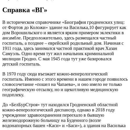
Справка «ВГ»
В историческом справочнике «Биография гродненских улиц:
от Фортов до Коложи» здание на Василька,10 фигурирует как
дом Ворошильского и является ярким примером эклектики в
ансамбле. Предположительно, здесь размещался частный
госпиталь, а позднее – еврейский родильный дом. Начиная с
1911 года, здесь занимался частной практикой врач Хазан
Самуэль. Одно время тут жил начальник криминальной
милиции Гродно. С мая 1945 года тут уже базировался
детский госпиталь.
В 1970 году сюда въезжает кожно-венерологический
госпиталь. Именно с этого времени в нашем городе появилось
словосочетание «пошел на Чапаева», и оно имело не только
географическую отсылку, но и щекотливую медицинскую
подоплеку.
До «БелБурСтроя» тут находился Гродненский областной
кожно-венерологический диспансер, однако в 2018 году
учреждение здравоохранения переехало в бывшую
железнодорожную больницу на Буденного (возле
водонапорных башен «Каси» и «Баси»), а здания на Василька