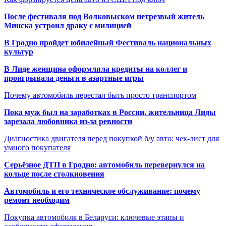
После фестиваля под Волковыском нетрезвый житель
Минска устроил драку с милицией
В Гродно пройдет юбилейный Фестиваль национальных
культур
В Лиде женщина оформляла кредиты на коллег и
проигрывала деньги в азартные игры
Почему автомобиль перестал быть просто транспортом
Пока муж был на заработках в России, жительница Лиды
зарезала любовника из-за ревности
Диагностика двигателя перед покупкой б/у авто: чек-лист для
умного покупателя
Серьёзное ДТП в Гродно: автомобиль перевернулся на
кольце после столкновения
Автомобиль и его техническое обслуживание: почему
ремонт необходим
Покупка автомобиля в Беларуси: ключевые этапы и