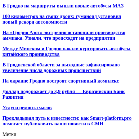
В Гродно на маршруты вышли новые автобусы МАЗ
100 километров на своих двоих: гуманоид установил
новый рекорд автономности
На «Гродно Азот» экстренно остановили производство
аммиака. Узнали, что происходит на предприятии
Между Минском и Гродно начали курсировать автобусы
китайского производства
В Гродненской области за выходные зафиксировано
увеличение числа дорожных происшествий
На окраине Гродно построят спортивный
комплекс
Доллар подорожает до 3,9 рубля — Евразийский Банк
Развития
Услуги ремонта часов
Прокладывая путь к известности: как Smart-platform.pro
помогает публиковать ваши новости в СМИ
Метки