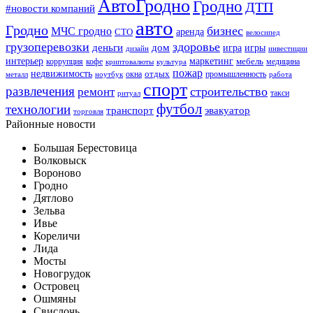
АвтоГродно
Гродно
ДТП
#новости компаний
авто
Гродно
бизнес
МЧС гродно
аренда
СТО
велосипед
грузоперевозки
здоровье
деньги
дом
игра
игры
дизайн
инвестиции
интерьер
маркетинг
мебель
коррупция
кофе
медицина
криптовалюты
культура
пожар
недвижимость
отдых
окна
промышленность
металл
ноутбук
работа
спорт
развлечения
строительство
ремонт
такси
ритуал
футбол
технологии
транспорт
эвакуатор
торговля
Районные новости
Большая Берестовица
Волковыск
Вороново
Гродно
Дятлово
Зельва
Ивье
Кореличи
Лида
Мосты
Новогрудок
Островец
Ошмяны
Свислочь