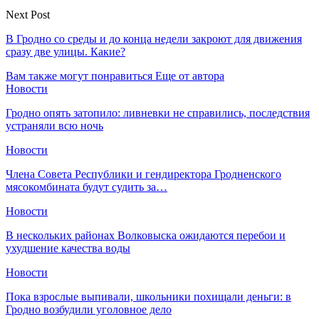
Next Post
В Гродно со среды и до конца недели закроют для движения
сразу две улицы. Какие?
Вам также могут понравиться
Еще от автора
Новости
Гродно опять затопило: ливневки не справились, последствия
устраняли всю ночь
Новости
Члена Совета Республики и гендиректора Гродненского
мясокомбината будут судить за…
Новости
В нескольких районах Волковыска ожидаются перебои и
ухудшение качества воды
Новости
Пока взрослые выпивали, школьники похищали деньги: в
Гродно возбудили уголовное дело