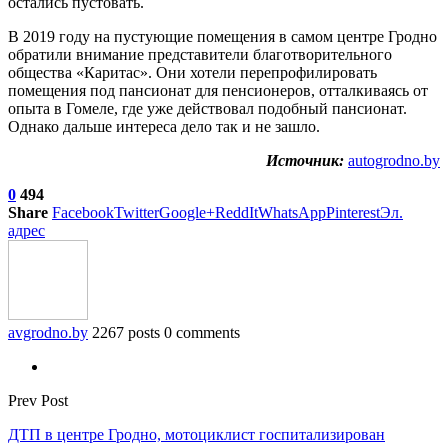
остались пустовать.
В 2019 году на пустующие помещения в самом центре Гродно
обратили внимание представители благотворительного
общества «Каритас». Они хотели перепрофилировать
помещения под пансионат для пенсионеров, отталкиваясь от
опыта в Гомеле, где уже действовал подобный пансионат.
Однако дальше интереса дело так и не зашло.
Источник:
autogrodno.by
0
494
Share
Facebook
Twitter
Google+
ReddIt
WhatsApp
Pinterest
Эл.
адрес
avgrodno.by
2267 posts
0 comments
Prev Post
ДТП в центре Гродно, мотоциклист госпитализирован