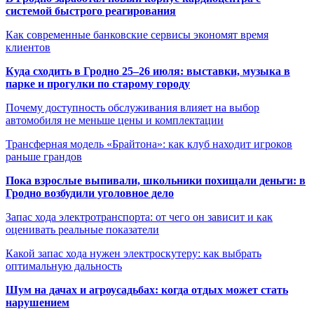
системой быстрого реагирования
Как современные банковские сервисы экономят время
клиентов
Куда сходить в Гродно 25–26 июля: выставки, музыка в
парке и прогулки по старому городу
Почему доступность обслуживания влияет на выбор
автомобиля не меньше цены и комплектации
Трансферная модель «Брайтона»: как клуб находит игроков
раньше грандов
Пока взрослые выпивали, школьники похищали деньги: в
Гродно возбудили уголовное дело
Запас хода электротранспорта: от чего он зависит и как
оценивать реальные показатели
Какой запас хода нужен электроскутеру: как выбрать
оптимальную дальность
Шум на дачах и агроусадьбах: когда отдых может стать
нарушением