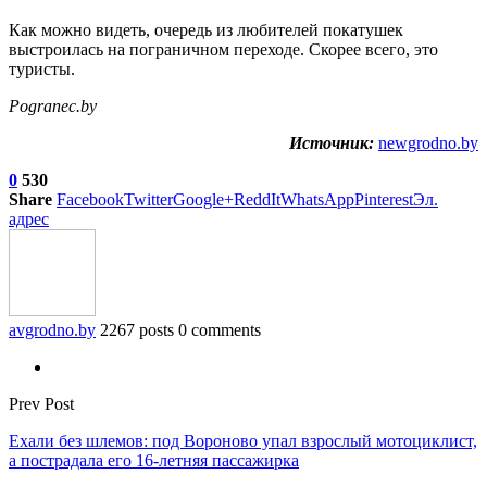
Как можно видеть, очередь из любителей покатушек
выстроилась на пограничном переходе. Скорее всего, это
туристы.
Pogranec.by
Источник:
newgrodno.by
0
530
Share
Facebook
Twitter
Google+
ReddIt
WhatsApp
Pinterest
Эл.
адрес
avgrodno.by
2267 posts
0 comments
Prev Post
Ехали без шлемов: под Вороново упал взрослый мотоциклист,
а пострадала его 16-летняя пассажирка