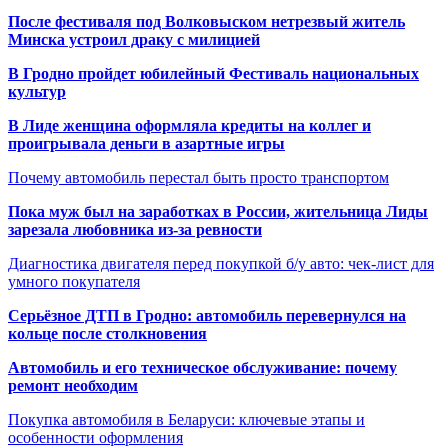
После фестиваля под Волковыском нетрезвый житель
Минска устроил драку с милицией
В Гродно пройдет юбилейный Фестиваль национальных
культур
В Лиде женщина оформляла кредиты на коллег и
проигрывала деньги в азартные игры
Почему автомобиль перестал быть просто транспортом
Пока муж был на заработках в России, жительница Лиды
зарезала любовника из-за ревности
Диагностика двигателя перед покупкой б/у авто: чек-лист для
умного покупателя
Серьёзное ДТП в Гродно: автомобиль перевернулся на
кольце после столкновения
Автомобиль и его техническое обслуживание: почему
ремонт необходим
Покупка автомобиля в Беларуси: ключевые этапы и
особенности оформления