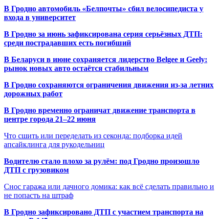
В Гродно автомобиль «Белпочты» сбил велосипедиста у
входа в университет
В Гродно за июнь зафиксирована серия серьёзных ДТП:
среди пострадавших есть погибший
В Беларуси в июне сохраняется лидерство Belgee и Geely:
рынок новых авто остаётся стабильным
В Гродно сохраняются ограничения движения из-за летних
дорожных работ
В Гродно временно ограничат движение транспорта в
центре города 21–22 июня
Что сшить или переделать из секонда: подборка идей
апсайклинга для рукодельниц
Водителю стало плохо за рулём: под Гродно произошло
ДТП с грузовиком
Снос гаража или дачного домика: как всё сделать правильно и
не попасть на штраф
В Гродно зафиксировано ДТП с участием транспорта на