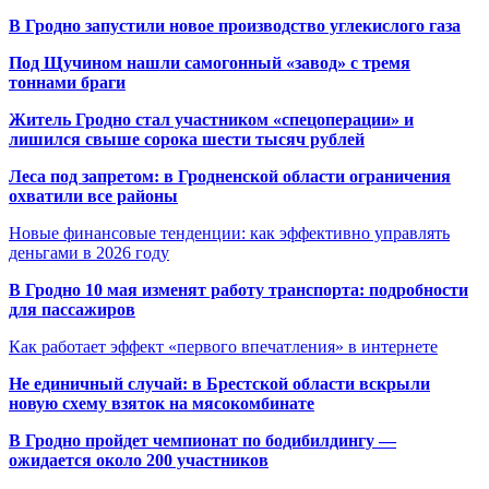
В Гродно запустили новое производство углекислого газа
Под Щучином нашли самогонный «завод» с тремя
тоннами браги
Житель Гродно стал участником «спецоперации» и
лишился свыше сорока шести тысяч рублей
Леса под запретом: в Гродненской области ограничения
охватили все районы
Новые финансовые тенденции: как эффективно управлять
деньгами в 2026 году
В Гродно 10 мая изменят работу транспорта: подробности
для пассажиров
Как работает эффект «первого впечатления» в интернете
Не единичный случай: в Брестской области вскрыли
новую схему взяток на мясокомбинате
В Гродно пройдет чемпионат по бодибилдингу —
ожидается около 200 участников