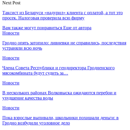
Next Post
Таксист из Беларуси «надурил» клиента с оплатой, а тот это
просек. Налоговая проверила всю фирму
Вам также могут понравиться
Еще от автора
Новости
Гродно опять затопило: ливневки не справились, последствия
устраняли всю ночь
Новости
Члена Совета Республики и гендиректора Гродненского
мясокомбината будут судить за…
Новости
В нескольких районах Волковыска ожидаются перебои и
ухудшение качества воды
Новости
Пока взрослые выпивали, школьники похищали деньги: в
Гродно возбудили уголовное дело