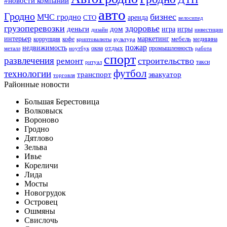
#новости компаний
авто
Гродно
бизнес
МЧС гродно
аренда
СТО
велосипед
грузоперевозки
здоровье
деньги
дом
игра
игры
дизайн
инвестиции
интерьер
маркетинг
мебель
коррупция
кофе
медицина
криптовалюты
культура
пожар
недвижимость
отдых
окна
промышленность
металл
ноутбук
работа
спорт
развлечения
строительство
ремонт
такси
ритуал
футбол
технологии
транспорт
эвакуатор
торговля
Районные новости
Большая Берестовица
Волковыск
Вороново
Гродно
Дятлово
Зельва
Ивье
Кореличи
Лида
Мосты
Новогрудок
Островец
Ошмяны
Свислочь