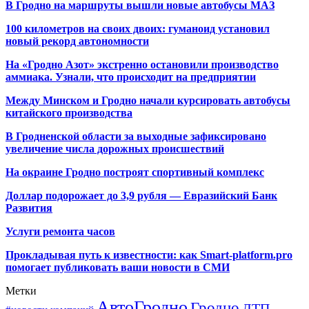
В Гродно на маршруты вышли новые автобусы МАЗ
100 километров на своих двоих: гуманоид установил
новый рекорд автономности
На «Гродно Азот» экстренно остановили производство
аммиака. Узнали, что происходит на предприятии
Между Минском и Гродно начали курсировать автобусы
китайского производства
В Гродненской области за выходные зафиксировано
увеличение числа дорожных происшествий
На окраине Гродно построят спортивный
комплекс
Доллар подорожает до 3,9 рубля — Евразийский Банк
Развития
Услуги ремонта часов
Прокладывая путь к известности: как Smart-platform.pro
помогает публиковать ваши новости в СМИ
Метки
АвтоГродно
Гродно
ДТП