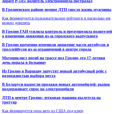
дороге Р-145: водитель электромопеда пострадал
В Гродненском районе ночное ДТП унесло жизнь мужчины
Как формируются пользовательские рейтинги и насколько им
можно доверять
В Гродно ГАИ усилила контроль и предупредила водителей
о изменении движения из-за городского выпускного
В Гродно временно изменили движение части автобусов и
троллейбусов из-за ограничений в центре города
Мотоциклист погиб на трассе под Гродно, его 17-летняя
дочь попала в больницу
Из Гродно в Варшаву запустят новый автобусный рейс с
возможностью выбора места
В Беларуси выросли продажи новых автомобилей: рынок
поддерживает спрос на электромобили
ДТП в центре Гродно: легковая машина вылетела на
тротуар
Как формируется цена авто из США под ключ