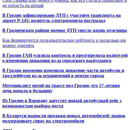
Снос гаража или дачного домика: как всё сделать правильно и
не попасть на штраф
В Гродно зафиксировано ДТП с участием транспорта на
дороге Р-145: водитель электромопеда пострадал
В Гродненском районе ночное ДТП унесло жизнь мужчины
Как формируются пользовательские рейтинги и насколько им
можно доверять
В Гродно ГАИ усилила контроль и предупредила водителей
о изменении движения из-за городского выпускного
В Гродно временно изменили движение части автобусов и
троллейбусов из-за ограничений в центре города
Мотоциклист погиб на трассе под Гродно, его 17-летняя
дочь попала в больницу
Из Гродно в Варшаву запустят новый автобусный рейс с
возможностью выбора места
В Беларуси выросли продажи новых автомобилей: рынок
поддерживает спрос на электромобили