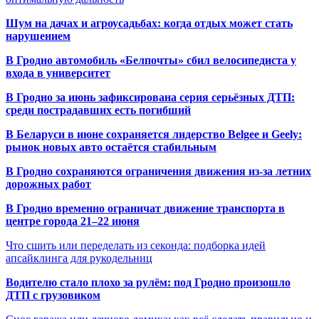
Шум на дачах и агроусадьбах: когда отдых может стать
нарушением
В Гродно автомобиль «Белпочты» сбил велосипедиста у
входа в университет
В Гродно за июнь зафиксирована серия серьёзных ДТП:
среди пострадавших есть погибший
В Беларуси в июне сохраняется лидерство Belgee и Geely:
рынок новых авто остаётся стабильным
В Гродно сохраняются ограничения движения из-за летних
дорожных работ
В Гродно временно ограничат движение транспорта в
центре города 21–22 июня
Что сшить или переделать из секонда: подборка идей
апсайклинга для рукодельниц
Водителю стало плохо за рулём: под Гродно произошло
ДТП с грузовиком