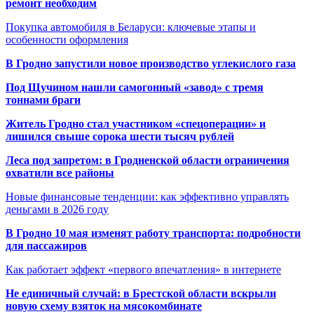
ремонт необходим
Покупка автомобиля в Беларуси: ключевые этапы и
особенности оформления
В Гродно запустили новое производство углекислого газа
Под Щучином нашли самогонный «завод» с тремя
тоннами браги
Житель Гродно стал участником «спецоперации» и
лишился свыше сорока шести тысяч рублей
Леса под запретом: в Гродненской области ограничения
охватили все районы
Новые финансовые тенденции: как эффективно управлять
деньгами в 2026 году
В Гродно 10 мая изменят работу транспорта: подробности
для пассажиров
Как работает эффект «первого впечатления» в интернете
Не единичный случай: в Брестской области вскрыли
новую схему взяток на мясокомбинате