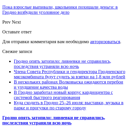
Пока взрослые выпивали, школьники похищали деньги: в
Гродно возбудили уголовное дело
Prev
Next
Оставьте ответ
Для отправки комментария вам необходимо
авторизоваться
.
Свежие записи
Гродно опять затопило: ливневки не справились,
последствия устраняли всю ночь
Члена Совета Республики и гендиректора Гродненского
мясокомбината будут судить за взятки на 1,8 млн рублей
В нескольких районах Волковыска ожидаются перебои
и ухудшение качества воды
В Гродно заработал новый корпус кардиоцентра с
системой быстрого реагирования
Куда сходить в Гродно 25–26 июля: выставки, музыка в
парке и прогулки по старому городу
Гродно опять затопило: ливневки не справились,
последствия устраняли всю ночь