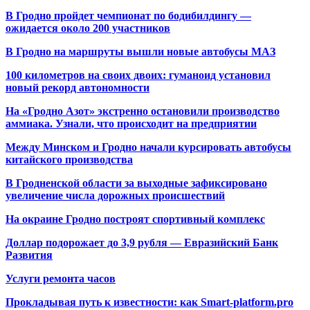
В Гродно пройдет чемпионат по бодибилдингу —
ожидается около 200 участников
В Гродно на маршруты вышли новые автобусы МАЗ
100 километров на своих двоих: гуманоид установил
новый рекорд автономности
На «Гродно Азот» экстренно остановили производство
аммиака. Узнали, что происходит на предприятии
Между Минском и Гродно начали курсировать автобусы
китайского производства
В Гродненской области за выходные зафиксировано
увеличение числа дорожных происшествий
На окраине Гродно построят спортивный
комплекс
Доллар подорожает до 3,9 рубля — Евразийский Банк
Развития
Услуги ремонта часов
Прокладывая путь к известности: как Smart-platform.pro