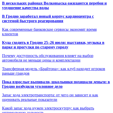
В нескольких районах Волковыска ожидаются перебои и
ухудшение качества воды
В Гродно заработал новый корпус кардиоцентра с
системой быстрого реагирования
Как современные банковские сервисы экономят время
клиентов
Куда сходить в Гродно 25–26 июля: выставки, музыка в
парке и прогулки по старому городу
Почему доступность обслуживания влияет на выбор
автомобиля не меньше цены и комплектации
Трансферная модель «Брайтона»: как клуб находит игроков
раньше грандов
Пока взрослые выпивали, школьники похищали деньги: в
Гродно возбудили уголовное дело
Запас хода электротранспорта: от чего он зависит и как
оценивать реальные показатели
Какой запас хода нужен электроскутеру: как выбрать
оптимальную дальность