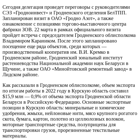
Сегодня делегация проведет переговоры с руководителями
СЭЗ «Гродноинвест» и Гродненского отделения БелТПП.
Запланирован визит в ОАО «Гродно Азот», а также
ознакомление с позициями торгово-выставочного центра
фабрики ЗОВ. 22 марта в рамках официального визита
пройдет встреча с председателем Гродненского облисполкома
Владимиром Караником. После этого запланировано
посещение еще ряда объектов, среди которых —
производственный кооператив им. В.И. Кремко в
Гродненском районе, Гродненский зональный институт
растениеводства Национальной академии наук Беларуси в
Щучине, а также ОАО «Минойтовский ремонтный завод» в
Лидском районе.
Как рассказали в Гродненском облисполкоме, объем экспорта
по итогам работы в 2022 году в Курскую область составил
$15,9 млн — 0,9% от объема экспорта Гродненской области
Беларуси в Российскую Федерацию. Основные экспортные
позиции в Курскую область: минеральные и химические
удобрения, жмыхи, нейлоновые нити, мясо крупного рогатого
скота, бумага, картон, полотно из целлюлозных волокон,
моторные транспортные средства, полуприцепы для
транспортировки грузов, прорезиненные текстильные
материалы.