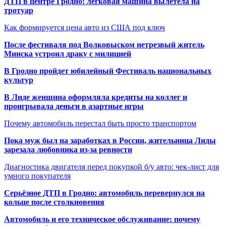
ДТП в центре Гродно: легковая машина вылетела на
тротуар
Как формируется цена авто из США под ключ
После фестиваля под Волковыском нетрезвый житель
Минска устроил драку с милицией
В Гродно пройдет юбилейный Фестиваль национальных
культур
В Лиде женщина оформляла кредиты на коллег и
проигрывала деньги в азартные игры
Почему автомобиль перестал быть просто транспортом
Пока муж был на заработках в России, жительница Лиды
зарезала любовника из-за ревности
Диагностика двигателя перед покупкой б/у авто: чек-лист для
умного покупателя
Серьёзное ДТП в Гродно: автомобиль перевернулся на
кольце после столкновения
Автомобиль и его техническое обслуживание: почему