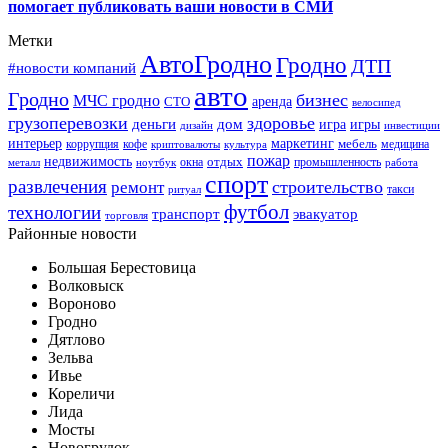
помогает публиковать ваши новости в СМИ
Метки
АвтоГродно
Гродно
ДТП
#новости компаний
авто
Гродно
бизнес
МЧС гродно
аренда
СТО
велосипед
грузоперевозки
здоровье
деньги
дом
игра
игры
дизайн
инвестиции
интерьер
маркетинг
мебель
коррупция
кофе
медицина
криптовалюты
культура
пожар
недвижимость
отдых
окна
промышленность
металл
ноутбук
работа
спорт
развлечения
строительство
ремонт
такси
ритуал
футбол
технологии
транспорт
эвакуатор
торговля
Районные новости
Большая Берестовица
Волковыск
Вороново
Гродно
Дятлово
Зельва
Ивье
Кореличи
Лида
Мосты
Новогрудок