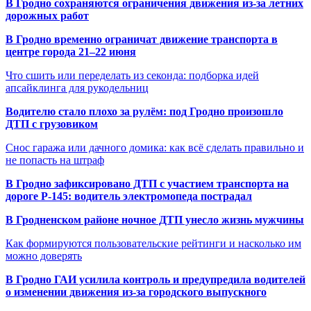
В Гродно сохраняются ограничения движения из-за летних
дорожных работ
В Гродно временно ограничат движение транспорта в
центре города 21–22 июня
Что сшить или переделать из секонда: подборка идей
апсайклинга для рукодельниц
Водителю стало плохо за рулём: под Гродно произошло
ДТП с грузовиком
Снос гаража или дачного домика: как всё сделать правильно и
не попасть на штраф
В Гродно зафиксировано ДТП с участием транспорта на
дороге Р-145: водитель электромопеда пострадал
В Гродненском районе ночное ДТП унесло жизнь мужчины
Как формируются пользовательские рейтинги и насколько им
можно доверять
В Гродно ГАИ усилила контроль и предупредила водителей
о изменении движения из-за городского выпускного