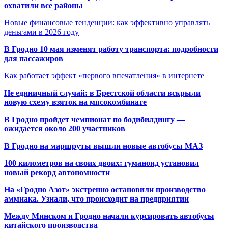
охватили все районы
Новые финансовые тенденции: как эффективно управлять
деньгами в 2026 году
В Гродно 10 мая изменят работу транспорта: подробности
для пассажиров
Как работает эффект «первого впечатления» в интернете
Не единичный случай: в Брестской области вскрыли
новую схему взяток на мясокомбинате
В Гродно пройдет чемпионат по бодибилдингу —
ожидается около 200 участников
В Гродно на маршруты вышли новые автобусы МАЗ
100 километров на своих двоих: гуманоид установил
новый рекорд автономности
На «Гродно Азот» экстренно остановили производство
аммиака. Узнали, что происходит на предприятии
Между Минском и Гродно начали курсировать автобусы
китайского производства