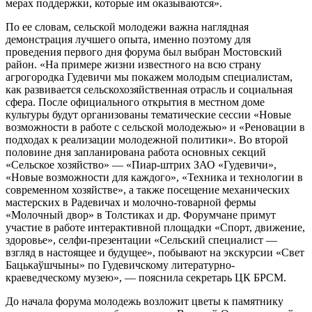
мерах поддержки, которые им оказываются».
По ее словам, сельской молодежи важна наглядная
демонстрация лучшего опыта, именно поэтому для
проведения первого дня форума был выбран Мостовский
район. «На примере жизни известного на всю страну
агрогородка Гудевичи мы покажем молодым специалистам,
как развивается сельскохозяйственная отрасль и социальная
сфера. После официального открытия в местном доме
культуры будут организованы тематические сессии «Новые
возможности в работе с сельской молодежью» и «Реновации в
подходах к реализации молодежной политики». Во второй
половине дня запланирована работа основных секций
«Сельское хозяйство» — «Пиар-штрих ЗАО «Гудевичи»,
«Новые возможности для каждого», «Техника и технологии в
современном хозяйстве», а также посещение механических
мастерских в Радевичах и молочно-товарной фермы
«Молочный двор» в Толстиках и др. Форумчане примут
участие в работе интерактивной площадки «Спорт, движение,
здоровье», селфи-презентации «Сельский специалист —
взгляд в настоящее и будущее», побывают на экскурсии «Свет
Бацькаўшчыны» по Гудевичскому литературно-
краеведческому музею», — пояснила секретарь ЦК БРСМ.
До начала форума молодежь возложит цветы к памятнику