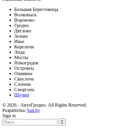
Большая Берестовица
Волковыск
Вороново
Гродно
Дятлово
Зельва
Ивье
Кореличи
Лида
Мосты
Новогрудок
Островец
Ошмяны
Свислочь
Слоним
Сморгонь
Щучин
© 2026 - АвтоГродно. All Rights Reserved.
Разработка:
Sait.by
Sign in