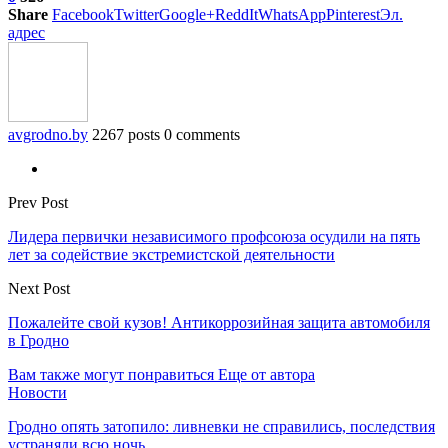
Share
Facebook
Twitter
Google+
ReddIt
WhatsApp
Pinterest
Эл.
адрес
avgrodno.by
2267 posts
0 comments
Prev Post
Лидера первички независимого профсоюза осудили на пять
лет за содействие экстремистской деятельности
Next Post
Пожалейте свой кузов! Антикоррозийная защита автомобиля
в Гродно
Вам также могут понравиться
Еще от автора
Новости
Гродно опять затопило: ливневки не справились, последствия
устраняли всю ночь