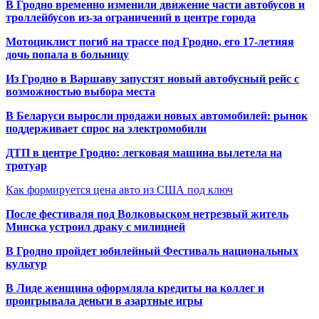
В Гродно временно изменили движение части автобусов и
троллейбусов из-за ограничений в центре города
Мотоциклист погиб на трассе под Гродно, его 17-летняя
дочь попала в больницу
Из Гродно в Варшаву запустят новый автобусный рейс с
возможностью выбора места
В Беларуси выросли продажи новых автомобилей: рынок
поддерживает спрос на электромобили
ДТП в центре Гродно: легковая машина вылетела на
тротуар
Как формируется цена авто из США под ключ
После фестиваля под Волковыском нетрезвый житель
Минска устроил драку с милицией
В Гродно пройдет юбилейный Фестиваль национальных
культур
В Лиде женщина оформляла кредиты на коллег и
проигрывала деньги в азартные игры