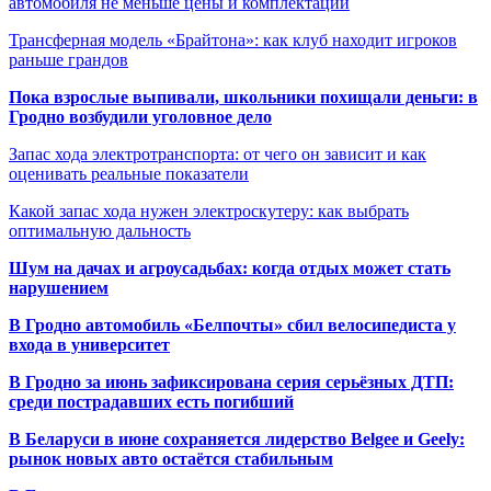
автомобиля не меньше цены и комплектации
Трансферная модель «Брайтона»: как клуб находит игроков
раньше грандов
Пока взрослые выпивали, школьники похищали деньги: в
Гродно возбудили уголовное дело
Запас хода электротранспорта: от чего он зависит и как
оценивать реальные показатели
Какой запас хода нужен электроскутеру: как выбрать
оптимальную дальность
Шум на дачах и агроусадьбах: когда отдых может стать
нарушением
В Гродно автомобиль «Белпочты» сбил велосипедиста у
входа в университет
В Гродно за июнь зафиксирована серия серьёзных ДТП:
среди пострадавших есть погибший
В Беларуси в июне сохраняется лидерство Belgee и Geely:
рынок новых авто остаётся стабильным