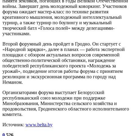
памяти земляков, погибших в годы Великой Отечественной
войны. Завершит день молодежный коворкинг. Участников
форума ожидает мастер-класс по технике развития
креативного мышления, молодежный интеллектуальный
турнир, а также турнир по боулингу и музыкальный
творческий батл «Голоса полей» между делегациями-
участниками.
Второй форумный день пройдет в Гродно. Он стартует с
«Народной зарядки», далее в планах — работа экспертной
площадки с обзором актуальных вопросов современной
общественно-политической обстановки, награждение
победителей республиканского проекта «Молодежь за
урожай», подведение итогов работы форума с принятием
резолюции и экскурсионная программа по городу над
Неманом.
Организаторами форума выступает Белорусский
республиканский союз молодежи при поддержке
Минобразования, Министерства сельского хозяйства и
продовольствия, Гродненского областного исполнительного
комитета.
Источник:
www.belta.by
0
526