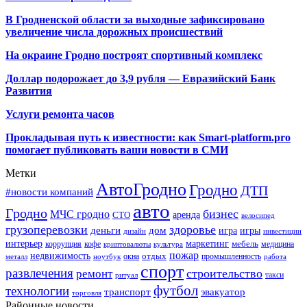
В Гродненской области за выходные зафиксировано
увеличение числа дорожных происшествий
На окраине Гродно построят спортивный
комплекс
Доллар подорожает до 3,9 рубля — Евразийский Банк
Развития
Услуги ремонта часов
Прокладывая путь к известности: как Smart-platform.pro
помогает публиковать ваши новости в СМИ
Метки
АвтоГродно
Гродно
ДТП
#новости компаний
авто
Гродно
бизнес
МЧС гродно
аренда
СТО
велосипед
грузоперевозки
здоровье
деньги
дом
игра
игры
дизайн
инвестиции
интерьер
маркетинг
мебель
коррупция
кофе
медицина
криптовалюты
культура
пожар
недвижимость
отдых
окна
промышленность
металл
ноутбук
работа
спорт
развлечения
строительство
ремонт
такси
ритуал
футбол
технологии
транспорт
эвакуатор
торговля
Районные новости