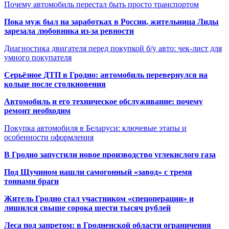
Почему автомобиль перестал быть просто транспортом
Пока муж был на заработках в России, жительница Лиды
зарезала любовника из-за ревности
Диагностика двигателя перед покупкой б/у авто: чек-лист для
умного покупателя
Серьёзное ДТП в Гродно: автомобиль перевернулся на
кольце после столкновения
Автомобиль и его техническое обслуживание: почему
ремонт необходим
Покупка автомобиля в Беларуси: ключевые этапы и
особенности оформления
В Гродно запустили новое производство углекислого газа
Под Щучином нашли самогонный «завод» с тремя
тоннами браги
Житель Гродно стал участником «спецоперации» и
лишился свыше сорока шести тысяч рублей
Леса под запретом: в Гродненской области ограничения