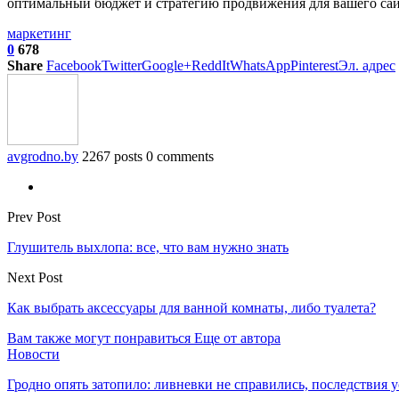
оптимальный бюджет и стратегию продвижения для вашего сайт
маркетинг
0
678
Share
Facebook
Twitter
Google+
ReddIt
WhatsApp
Pinterest
Эл. адрес
avgrodno.by
2267 posts
0 comments
Prev Post
Глушитель выхлопа: все, что вам нужно знать
Next Post
Как выбрать аксессуары для ванной комнаты, либо туалета?
Вам также могут понравиться
Еще от автора
Новости
Гродно опять затопило: ливневки не справились, последствия 