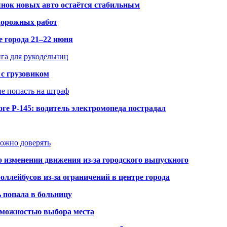
рынок новых авто остаётся стабильным
 дорожных работ
е города 21–22 июня
нга для рукодельниц
 с грузовиком
не попасть на штраф
ге Р-145: водитель электромопеда пострадал
можно доверять
о изменении движения из-за городского выпускного
оллейбусов из-за ограничений в центре города
ь попала в больницу
озможностью выбора места