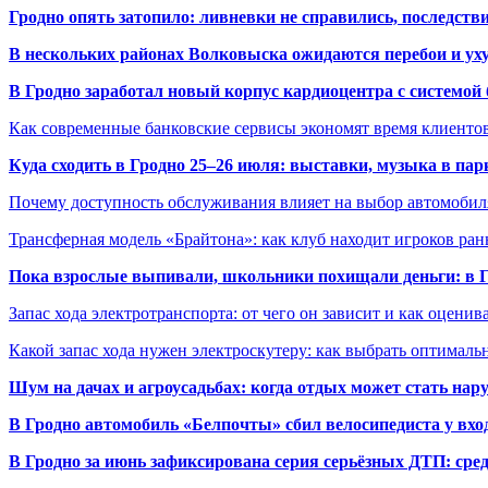
Гродно опять затопило: ливневки не справились, последств
В нескольких районах Волковыска ожидаются перебои и ух
В Гродно заработал новый корпус кардиоцентра с системой
Как современные банковские сервисы экономят время клиенто
Куда сходить в Гродно 25–26 июля: выставки, музыка в пар
Почему доступность обслуживания влияет на выбор автомобил
Трансферная модель «Брайтона»: как клуб находит игроков ран
Пока взрослые выпивали, школьники похищали деньги: в Гр
Запас хода электротранспорта: от чего он зависит и как оценив
Какой запас хода нужен электроскутеру: как выбрать оптималь
Шум на дачах и агроусадьбах: когда отдых может стать на
В Гродно автомобиль «Белпочты» сбил велосипедиста у вхо
В Гродно за июнь зафиксирована серия серьёзных ДТП: сре