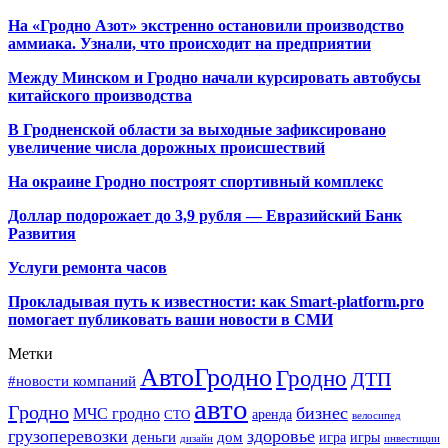
На «Гродно Азот» экстренно остановили производство
аммиака. Узнали, что происходит на предприятии
Между Минском и Гродно начали курсировать автобусы
китайского производства
В Гродненской области за выходные зафиксировано
увеличение числа дорожных происшествий
На окраине Гродно построят спортивный
комплекс
Доллар подорожает до 3,9 рубля — Евразийский Банк
Развития
Услуги ремонта часов
Прокладывая путь к известности: как Smart-platform.pro
помогает публиковать ваши новости в СМИ
Метки
АвтоГродно
Гродно
ДТП
#новости компаний
авто
Гродно
бизнес
МЧС гродно
аренда
СТО
велосипед
грузоперевозки
здоровье
деньги
дом
игра
игры
дизайн
инвестиции