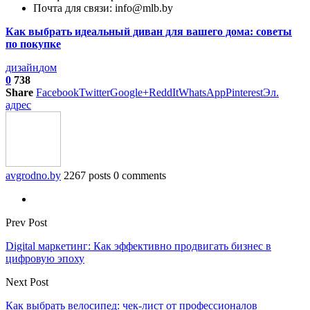
Почта для связи: info@mlb.by
Как выбрать идеальный диван для вашего дома: советы
по покупке
дизайн
дом
0
738
Share
Facebook
Twitter
Google+
ReddIt
WhatsApp
Pinterest
Эл.
адрес
avgrodno.by
2267 posts
0 comments
Prev Post
Digital маркетинг: Как эффективно продвигать бизнес в
цифровую эпоху
Next Post
Как выбрать велосипед: чек-лист от профессионалов