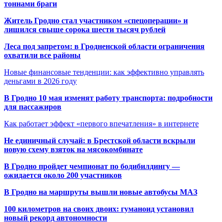
тоннами браги
Житель Гродно стал участником «спецоперации» и
лишился свыше сорока шести тысяч рублей
Леса под запретом: в Гродненской области ограничения
охватили все районы
Новые финансовые тенденции: как эффективно управлять
деньгами в 2026 году
В Гродно 10 мая изменят работу транспорта: подробности
для пассажиров
Как работает эффект «первого впечатления» в интернете
Не единичный случай: в Брестской области вскрыли
новую схему взяток на мясокомбинате
В Гродно пройдет чемпионат по бодибилдингу —
ожидается около 200 участников
В Гродно на маршруты вышли новые автобусы МАЗ
100 километров на своих двоих: гуманоид установил
новый рекорд автономности