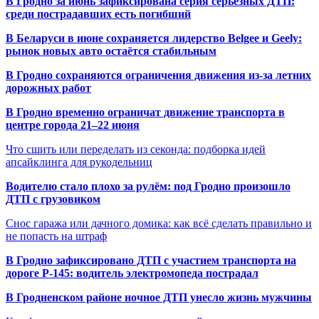
В Гродно за июнь зафиксирована серия серьёзных ДТП:
среди пострадавших есть погибший
В Беларуси в июне сохраняется лидерство Belgee и Geely:
рынок новых авто остаётся стабильным
В Гродно сохраняются ограничения движения из-за летних
дорожных работ
В Гродно временно ограничат движение транспорта в
центре города 21–22 июня
Что сшить или переделать из секонда: подборка идей
апсайклинга для рукодельниц
Водителю стало плохо за рулём: под Гродно произошло
ДТП с грузовиком
Снос гаража или дачного домика: как всё сделать правильно и
не попасть на штраф
В Гродно зафиксировано ДТП с участием транспорта на
дороге Р-145: водитель электромопеда пострадал
В Гродненском районе ночное ДТП унесло жизнь мужчины