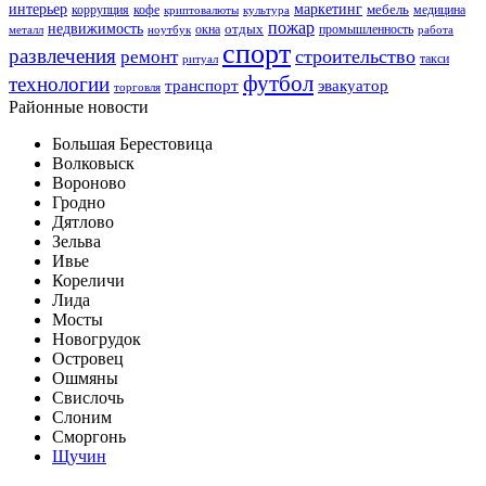
интерьер
маркетинг
мебель
коррупция
кофе
медицина
криптовалюты
культура
пожар
недвижимость
отдых
окна
промышленность
металл
ноутбук
работа
спорт
развлечения
строительство
ремонт
такси
ритуал
футбол
технологии
транспорт
эвакуатор
торговля
Районные новости
Большая Берестовица
Волковыск
Вороново
Гродно
Дятлово
Зельва
Ивье
Кореличи
Лида
Мосты
Новогрудок
Островец
Ошмяны
Свислочь
Слоним
Сморгонь
Щучин