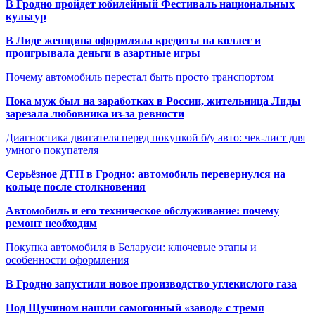
В Гродно пройдет юбилейный Фестиваль национальных
культур
В Лиде женщина оформляла кредиты на коллег и
проигрывала деньги в азартные игры
Почему автомобиль перестал быть просто транспортом
Пока муж был на заработках в России, жительница Лиды
зарезала любовника из-за ревности
Диагностика двигателя перед покупкой б/у авто: чек-лист для
умного покупателя
Серьёзное ДТП в Гродно: автомобиль перевернулся на
кольце после столкновения
Автомобиль и его техническое обслуживание: почему
ремонт необходим
Покупка автомобиля в Беларуси: ключевые этапы и
особенности оформления
В Гродно запустили новое производство углекислого газа
Под Щучином нашли самогонный «завод» с тремя