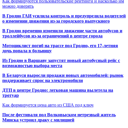
Как формируются пользовательские рейтинги и насколько им
можно доверять
В Гродно ГАИ усилила контроль и предупредила водителей
о изменении движения из-за городского выпускного
В Гродно временно изменили движение части автобусов и
троллейбусов из-за ограничений в центре города
Мотоциклист погиб на трассе под Гродно, его 17-летняя
дочь попала в больницу
Из Гродно в Варшаву запустят новый автобусный рейс с
возможностью выбора места
В Беларуси выросли продажи новых автомобилей: рынок
поддерживает спрос на электромобили
ДТП в центре Гродно: легковая машина вылетела на
тротуар
Как формируется цена авто из США под ключ
После фестиваля под Волковыском нетрезвый житель
Минска устроил драку с милицией