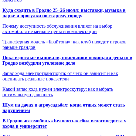
Куда сходить в Гродно 25–26 июля: выставки, музыка в
парке и прогулки по старому городу
Почему доступность обслуживания влияет на выбор
автомобиля не меньше цены и комплектации
Трансферная модель «Брайтона»: как клуб находит игроков
раньше грандов
Пока взрослые выпивали, школьники похищали деньги: в
Гродно возбудили уголовное дело
Запас хода электротранспорта: от чего он зависит и как
оценивать реальные показатели
Какой запас хода нужен электроскутеру: как выбрать
оптимальную дальность
Шум на дачах и агроусадьбах: когда отдых может стать
нарушением
В Гродно автомобиль «Белпочты» сбил велосипедиста у
входа в университет