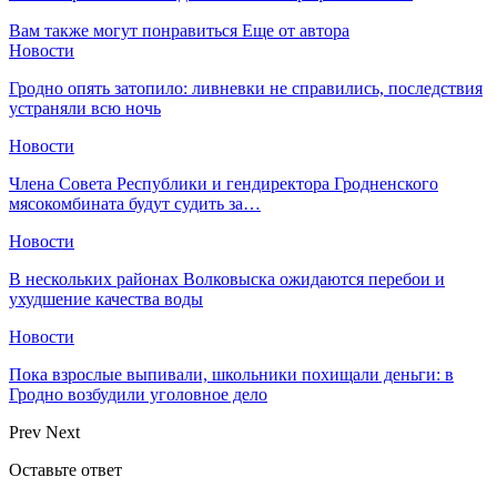
Вам также могут понравиться
Еще от автора
Новости
Гродно опять затопило: ливневки не справились, последствия
устраняли всю ночь
Новости
Члена Совета Республики и гендиректора Гродненского
мясокомбината будут судить за…
Новости
В нескольких районах Волковыска ожидаются перебои и
ухудшение качества воды
Новости
Пока взрослые выпивали, школьники похищали деньги: в
Гродно возбудили уголовное дело
Prev
Next
Оставьте ответ