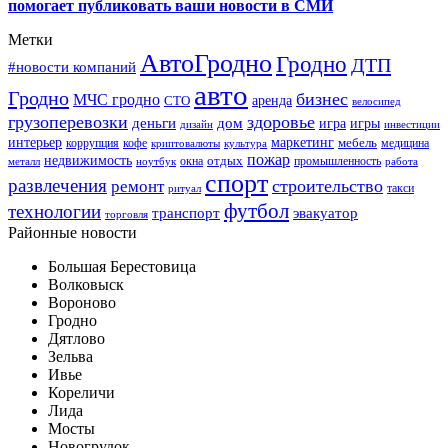
помогает публиковать ваши новости в СМИ
Метки
АвтоГродно
Гродно
ДТП
#новости компаний
авто
Гродно
бизнес
МЧС гродно
аренда
СТО
велосипед
грузоперевозки
здоровье
деньги
дом
игра
игры
дизайн
инвестиции
интерьер
маркетинг
мебель
коррупция
кофе
медицина
криптовалюты
культура
пожар
недвижимость
отдых
окна
промышленность
металл
ноутбук
работа
спорт
развлечения
строительство
ремонт
такси
ритуал
футбол
технологии
транспорт
эвакуатор
торговля
Районные новости
Большая Берестовица
Волковыск
Вороново
Гродно
Дятлово
Зельва
Ивье
Кореличи
Лида
Мосты
Новогрудок