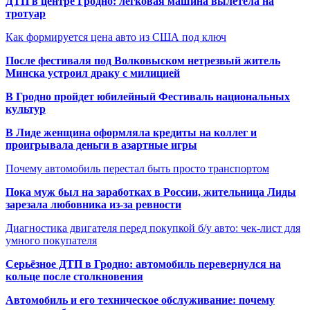
ДТП в центре Гродно: легковая машина вылетела на
тротуар
Как формируется цена авто из США под ключ
После фестиваля под Волковыском нетрезвый житель
Минска устроил драку с милицией
В Гродно пройдет юбилейный Фестиваль национальных
культур
В Лиде женщина оформляла кредиты на коллег и
проигрывала деньги в азартные игры
Почему автомобиль перестал быть просто транспортом
Пока муж был на заработках в России, жительница Лиды
зарезала любовника из-за ревности
Диагностика двигателя перед покупкой б/у авто: чек-лист для
умного покупателя
Серьёзное ДТП в Гродно: автомобиль перевернулся на
кольце после столкновения
Автомобиль и его техническое обслуживание: почему