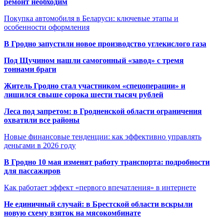
ремонт необходим
Покупка автомобиля в Беларуси: ключевые этапы и
особенности оформления
В Гродно запустили новое производство углекислого газа
Под Щучином нашли самогонный «завод» с тремя
тоннами браги
Житель Гродно стал участником «спецоперации» и
лишился свыше сорока шести тысяч рублей
Леса под запретом: в Гродненской области ограничения
охватили все районы
Новые финансовые тенденции: как эффективно управлять
деньгами в 2026 году
В Гродно 10 мая изменят работу транспорта: подробности
для пассажиров
Как работает эффект «первого впечатления» в интернете
Не единичный случай: в Брестской области вскрыли
новую схему взяток на мясокомбинате