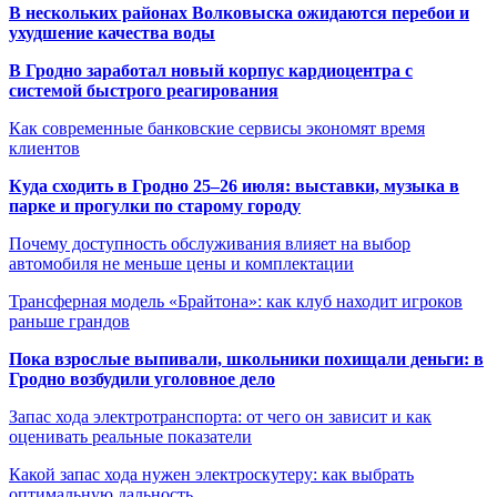
В нескольких районах Волковыска ожидаются перебои и
ухудшение качества воды
В Гродно заработал новый корпус кардиоцентра с
системой быстрого реагирования
Как современные банковские сервисы экономят время
клиентов
Куда сходить в Гродно 25–26 июля: выставки, музыка в
парке и прогулки по старому городу
Почему доступность обслуживания влияет на выбор
автомобиля не меньше цены и комплектации
Трансферная модель «Брайтона»: как клуб находит игроков
раньше грандов
Пока взрослые выпивали, школьники похищали деньги: в
Гродно возбудили уголовное дело
Запас хода электротранспорта: от чего он зависит и как
оценивать реальные показатели
Какой запас хода нужен электроскутеру: как выбрать
оптимальную дальность