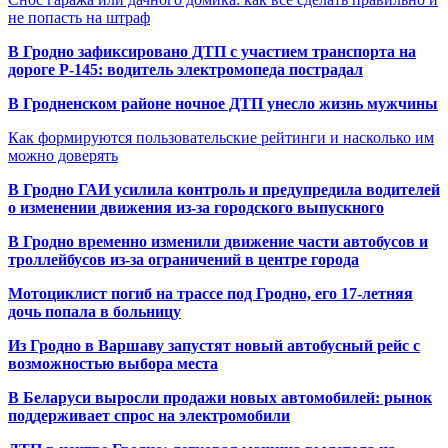
не попасть на штраф
В Гродно зафиксировано ДТП с участием транспорта на
дороге Р-145: водитель электромопеда пострадал
В Гродненском районе ночное ДТП унесло жизнь мужчины
Как формируются пользовательские рейтинги и насколько им
можно доверять
В Гродно ГАИ усилила контроль и предупредила водителей
о изменении движения из-за городского выпускного
В Гродно временно изменили движение части автобусов и
троллейбусов из-за ограничений в центре города
Мотоциклист погиб на трассе под Гродно, его 17-летняя
дочь попала в больницу
Из Гродно в Варшаву запустят новый автобусный рейс с
возможностью выбора места
В Беларуси выросли продажи новых автомобилей: рынок
поддерживает спрос на электромобили