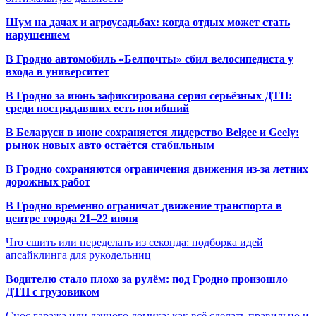
Шум на дачах и агроусадьбах: когда отдых может стать
нарушением
В Гродно автомобиль «Белпочты» сбил велосипедиста у
входа в университет
В Гродно за июнь зафиксирована серия серьёзных ДТП:
среди пострадавших есть погибший
В Беларуси в июне сохраняется лидерство Belgee и Geely:
рынок новых авто остаётся стабильным
В Гродно сохраняются ограничения движения из-за летних
дорожных работ
В Гродно временно ограничат движение транспорта в
центре города 21–22 июня
Что сшить или переделать из секонда: подборка идей
апсайклинга для рукодельниц
Водителю стало плохо за рулём: под Гродно произошло
ДТП с грузовиком
Снос гаража или дачного домика: как всё сделать правильно и