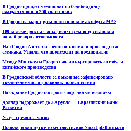
В Гродно пройдет чемпионат по бодибилдингу —
ожидается около 200 участников
В Гродно на маршруты вышли новые автобусы МАЗ
100 километров на своих двоих: гуманоид установил
новый рекорд автономности
На «Гродно Азот» экстренно остановили производство
аммиака. Узнали, что происходит на предприятии
Между Минском и Гродно начали курсировать автобусы
китайского производства
В Гродненской области за выходные зафиксировано
увеличение числа дорожных происшествий
На окраине Гродно построят спортивный
комплекс
Доллар подорожает до 3,9 рубля — Евразийский Банк
Развития
Услуги ремонта часов
Прокладывая путь к известности: как Smart-platform.pro