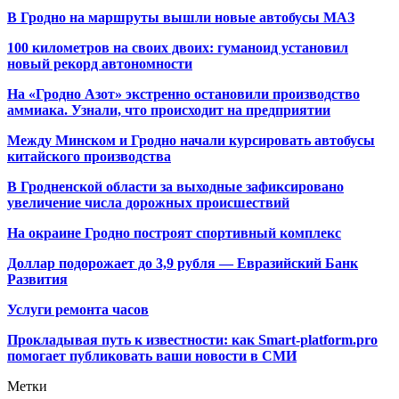
В Гродно на маршруты вышли новые автобусы МАЗ
100 километров на своих двоих: гуманоид установил
новый рекорд автономности
На «Гродно Азот» экстренно остановили производство
аммиака. Узнали, что происходит на предприятии
Между Минском и Гродно начали курсировать автобусы
китайского производства
В Гродненской области за выходные зафиксировано
увеличение числа дорожных происшествий
На окраине Гродно построят спортивный
комплекс
Доллар подорожает до 3,9 рубля — Евразийский Банк
Развития
Услуги ремонта часов
Прокладывая путь к известности: как Smart-platform.pro
помогает публиковать ваши новости в СМИ
Метки