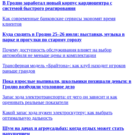
В Гродно заработал новый корпус кардиоцентра с
системой быстрого реагирования
Как современные банковские сервисы экономят время
клиентов
Куда сходить в Гродно 25–26 июля: выставки, музыка в
парке и прогулки по старому городу
Почему доступность обслуживания влияет на выбор
автомобиля не меньше цены и комплектации
Трансферная модель «Брайтона»: как клуб находит игроков
раньше грандов
Пока взрослые выпивали, школьники похищали деньги: в
Гродно возбудили уголовное дело
Запас хода электротранспорта: от чего он зависит и как
оценивать реальные показатели
Какой запас хода нужен электроскутеру: как выбрать
оптимальную дальность
Шум на дачах и агроусадьбах: когда отдых может стать
нарушением