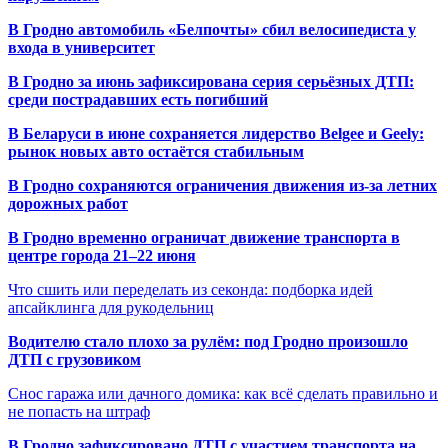
В Гродно автомобиль «Белпочты» сбил велосипедиста у
входа в университет
В Гродно за июнь зафиксирована серия серьёзных ДТП:
среди пострадавших есть погибший
В Беларуси в июне сохраняется лидерство Belgee и Geely:
рынок новых авто остаётся стабильным
В Гродно сохраняются ограничения движения из-за летних
дорожных работ
В Гродно временно ограничат движение транспорта в
центре города 21–22 июня
Что сшить или переделать из секонда: подборка идей
апсайклинга для рукодельниц
Водителю стало плохо за рулём: под Гродно произошло
ДТП с грузовиком
Снос гаража или дачного домика: как всё сделать правильно и
не попасть на штраф
В Гродно зафиксировано ДТП с участием транспорта на