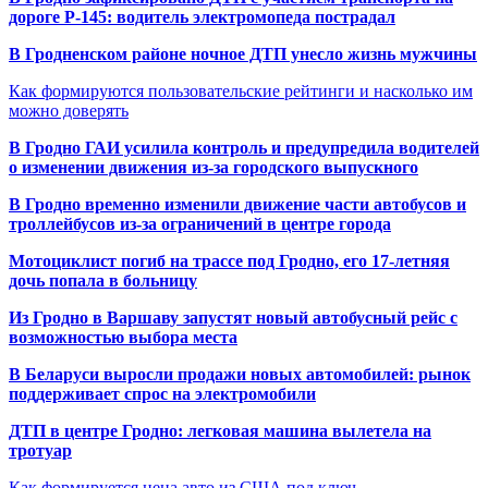
дороге Р-145: водитель электромопеда пострадал
В Гродненском районе ночное ДТП унесло жизнь мужчины
Как формируются пользовательские рейтинги и насколько им
можно доверять
В Гродно ГАИ усилила контроль и предупредила водителей
о изменении движения из-за городского выпускного
В Гродно временно изменили движение части автобусов и
троллейбусов из-за ограничений в центре города
Мотоциклист погиб на трассе под Гродно, его 17-летняя
дочь попала в больницу
Из Гродно в Варшаву запустят новый автобусный рейс с
возможностью выбора места
В Беларуси выросли продажи новых автомобилей: рынок
поддерживает спрос на электромобили
ДТП в центре Гродно: легковая машина вылетела на
тротуар
Как формируется цена авто из США под ключ