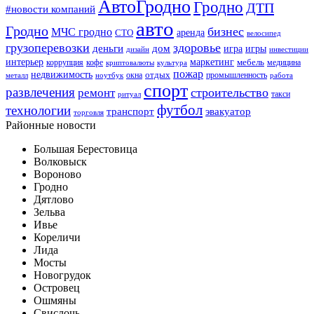
АвтоГродно
Гродно
ДТП
#новости компаний
авто
Гродно
бизнес
МЧС гродно
аренда
СТО
велосипед
грузоперевозки
здоровье
деньги
дом
игра
игры
дизайн
инвестиции
интерьер
маркетинг
мебель
коррупция
кофе
медицина
криптовалюты
культура
пожар
недвижимость
отдых
окна
промышленность
металл
ноутбук
работа
спорт
развлечения
строительство
ремонт
такси
ритуал
футбол
технологии
транспорт
эвакуатор
торговля
Районные новости
Большая Берестовица
Волковыск
Вороново
Гродно
Дятлово
Зельва
Ивье
Кореличи
Лида
Мосты
Новогрудок
Островец
Ошмяны
Свислочь