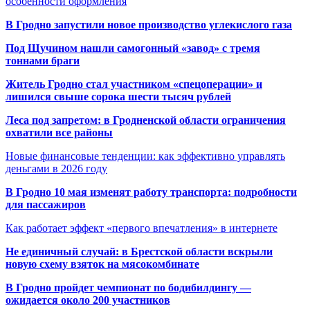
особенности оформления
В Гродно запустили новое производство углекислого газа
Под Щучином нашли самогонный «завод» с тремя
тоннами браги
Житель Гродно стал участником «спецоперации» и
лишился свыше сорока шести тысяч рублей
Леса под запретом: в Гродненской области ограничения
охватили все районы
Новые финансовые тенденции: как эффективно управлять
деньгами в 2026 году
В Гродно 10 мая изменят работу транспорта: подробности
для пассажиров
Как работает эффект «первого впечатления» в интернете
Не единичный случай: в Брестской области вскрыли
новую схему взяток на мясокомбинате
В Гродно пройдет чемпионат по бодибилдингу —
ожидается около 200 участников