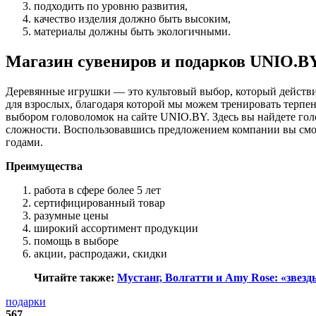
подходить по уровню развития,
качество изделия должно быть высоким,
материалы должны быть экологичными.
Магазин сувениров и подарков UNIO.B
Деревянные игрушки — это культовый выбор, который действит
для взрослых, благодаря которой мы можем тренировать терпен
выбором головоломок на сайте UNIO.BY. Здесь вы найдете го
сложности. Воспользовавшись предложением компании вы сможе
годами.
Преимущества
работа в сфере более 5 лет
сертифицированный товар
разумные цены
широкий ассортимент продукции
помощь в выборе
акции, распродажи, скидки
Читайте также:
Мустанг, Волгатти и Amy Rose: «звезд
подарки
567