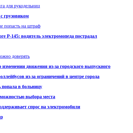
нга для рукодельниц
 с грузовиком
не попасть на штраф
ге Р-145: водитель электромопеда пострадал
можно доверять
о изменении движения из-за городского выпускного
оллейбусов из-за ограничений в центре города
ь попала в больницу
озможностью выбора места
оддерживает спрос на электромобили
ар