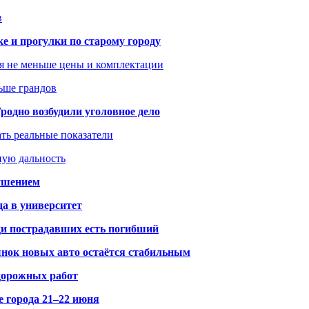
в
ке и прогулки по старому городу
я не меньше цены и комплектации
ьше грандов
одно возбудили уголовное дело
ать реальные показатели
ную дальность
рушением
да в университет
ди пострадавших есть погибший
рынок новых авто остаётся стабильным
 дорожных работ
е города 21–22 июня