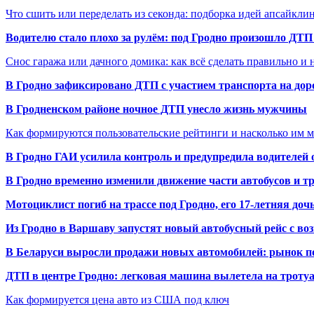
Что сшить или переделать из секонда: подборка идей апсайкли
Водителю стало плохо за рулём: под Гродно произошло ДТП
Снос гаража или дачного домика: как всё сделать правильно и 
В Гродно зафиксировано ДТП с участием транспорта на доро
В Гродненском районе ночное ДТП унесло жизнь мужчины
Как формируются пользовательские рейтинги и насколько им 
В Гродно ГАИ усилила контроль и предупредила водителей 
В Гродно временно изменили движение части автобусов и тр
Мотоциклист погиб на трассе под Гродно, его 17-летняя доч
Из Гродно в Варшаву запустят новый автобусный рейс с в
В Беларуси выросли продажи новых автомобилей: рынок п
ДТП в центре Гродно: легковая машина вылетела на троту
Как формируется цена авто из США под ключ