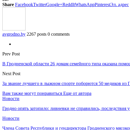
Share
Facebook
Twitter
Google+
ReddIt
WhatsApp
Pinterest
Эл. адрес
avgrodno.by
2267 posts
0 comments
Prev Post
В Гродненской области 26 домам семейного типа оказана помо
Next Post
За звание лучшего в лыжном спорте поборются 50 медиков из 
Вам также могут понравиться
Еще от автора
Новости
Гродно опять затопило: ливневки не справились, последствия 
Новости
Члена Совета Республики и гендиректора Гродненского мясоко