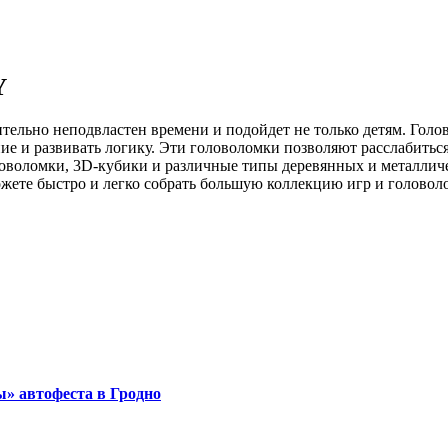
Y
ельно неподвластен времени и подойдет не только детям. Голо
ие и развивать логику. Эти головоломки позволяют расслабитьс
ловоломки, 3D-кубики и различные типы деревянных и металлич
те быстро и легко собрать большую коллекцию игр и головолом
ы» автофеста в Гродно