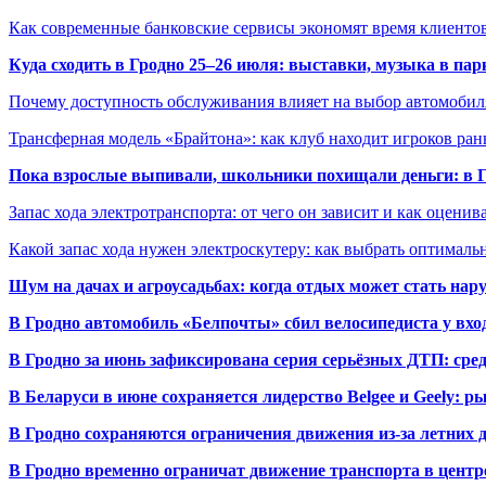
Как современные банковские сервисы экономят время клиенто
Куда сходить в Гродно 25–26 июля: выставки, музыка в пар
Почему доступность обслуживания влияет на выбор автомобил
Трансферная модель «Брайтона»: как клуб находит игроков ран
Пока взрослые выпивали, школьники похищали деньги: в Гр
Запас хода электротранспорта: от чего он зависит и как оценив
Какой запас хода нужен электроскутеру: как выбрать оптималь
Шум на дачах и агроусадьбах: когда отдых может стать на
В Гродно автомобиль «Белпочты» сбил велосипедиста у вхо
В Гродно за июнь зафиксирована серия серьёзных ДТП: сре
В Беларуси в июне сохраняется лидерство Belgee и Geely: 
В Гродно сохраняются ограничения движения из-за летних
В Гродно временно ограничат движение транспорта в центр