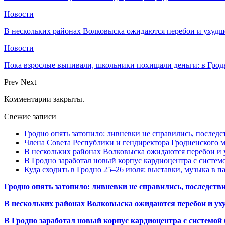
Новости
В нескольких районах Волковыска ожидаются перебои и ухудш
Новости
Пока взрослые выпивали, школьники похищали деньги: в Грод
Prev
Next
Комментарии закрыты.
Свежие записи
Гродно опять затопило: ливневки не справились, последс
Члена Совета Республики и гендиректора Гродненского мя
В нескольких районах Волковыска ожидаются перебои и 
В Гродно заработал новый корпус кардиоцентра с систем
Куда сходить в Гродно 25–26 июля: выставки, музыка в п
Гродно опять затопило: ливневки не справились, последств
В нескольких районах Волковыска ожидаются перебои и ух
В Гродно заработал новый корпус кардиоцентра с системой