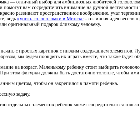
омка — отличный выбор для амбициозных любителей головоломок
 помогут вам сосредоточить внимание на ручной деятельности 
расно развивают пространственное воображение, учат терпению 
те, ведь
купить головоломки в Минске
– отличная идея весело п
или оригинальный подарок близкому человеку.
 начать с простых картинок с низким содержанием элементов. Л
 образом, мы будем поощрять их играть вместе, что также будет
имание на возраст. Маленькому ребенку стоит выбирать головол
. При этом фигурки должны быть достаточно толстые, чтобы ими
анным цветом, чтобы он закрепился в памяти ребенка.
есную задачу.
нию отдельных элементов ребенок может сосредоточиться только