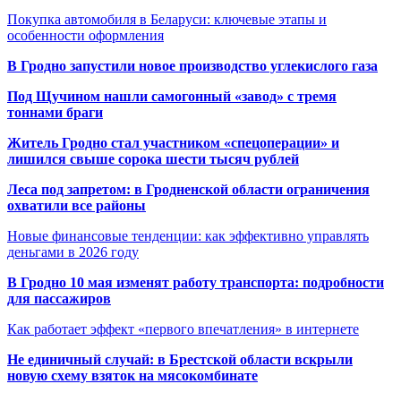
Покупка автомобиля в Беларуси: ключевые этапы и
особенности оформления
В Гродно запустили новое производство углекислого газа
Под Щучином нашли самогонный «завод» с тремя
тоннами браги
Житель Гродно стал участником «спецоперации» и
лишился свыше сорока шести тысяч рублей
Леса под запретом: в Гродненской области ограничения
охватили все районы
Новые финансовые тенденции: как эффективно управлять
деньгами в 2026 году
В Гродно 10 мая изменят работу транспорта: подробности
для пассажиров
Как работает эффект «первого впечатления» в интернете
Не единичный случай: в Брестской области вскрыли
новую схему взяток на мясокомбинате