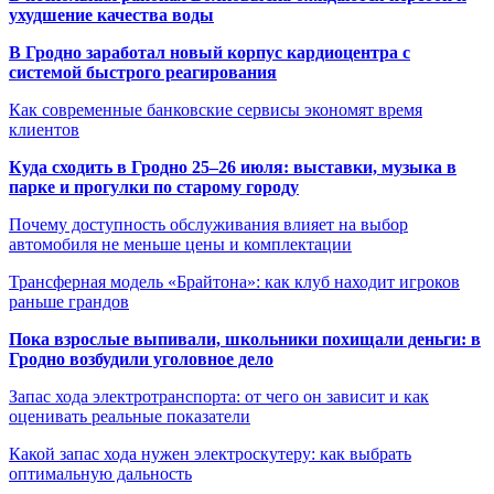
ухудшение качества воды
В Гродно заработал новый корпус кардиоцентра с
системой быстрого реагирования
Как современные банковские сервисы экономят время
клиентов
Куда сходить в Гродно 25–26 июля: выставки, музыка в
парке и прогулки по старому городу
Почему доступность обслуживания влияет на выбор
автомобиля не меньше цены и комплектации
Трансферная модель «Брайтона»: как клуб находит игроков
раньше грандов
Пока взрослые выпивали, школьники похищали деньги: в
Гродно возбудили уголовное дело
Запас хода электротранспорта: от чего он зависит и как
оценивать реальные показатели
Какой запас хода нужен электроскутеру: как выбрать
оптимальную дальность