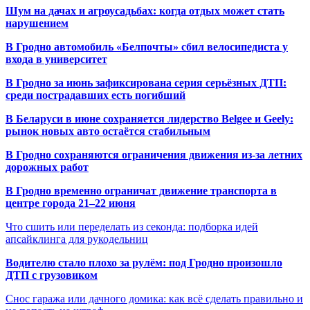
Шум на дачах и агроусадьбах: когда отдых может стать
нарушением
В Гродно автомобиль «Белпочты» сбил велосипедиста у
входа в университет
В Гродно за июнь зафиксирована серия серьёзных ДТП:
среди пострадавших есть погибший
В Беларуси в июне сохраняется лидерство Belgee и Geely:
рынок новых авто остаётся стабильным
В Гродно сохраняются ограничения движения из-за летних
дорожных работ
В Гродно временно ограничат движение транспорта в
центре города 21–22 июня
Что сшить или переделать из секонда: подборка идей
апсайклинга для рукодельниц
Водителю стало плохо за рулём: под Гродно произошло
ДТП с грузовиком
Снос гаража или дачного домика: как всё сделать правильно и