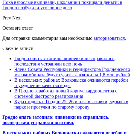
Пока взрослые выпивали, школьники похищали деньги: в
Гродно возбудили уголовное дело
Prev
Next
Оставьте ответ
Для отправки комментария вам необходимо
авторизоваться
.
Свежие записи
Гродно опять затопило: ливневки не справились,
последствия устраняли всю ночь
Члена Совета Республики и гендиректора Гродненского
мясокомбината будут судить за взятки на 1,8 млн рублей
В нескольких районах Волковыска ожидаются перебои
и ухудшение качества воды
В Гродно заработал новый корпус кардиоцентра с
системой быстрого реагирования
Куда сходить в Гродно 25–26 июля: выставки, музыка в
парке и прогулки по старому городу
Гродно опять затопило: ливневки не справились,
последствия устраняли всю ночь
В нескольких районах Волковыска ожидаются перебои и