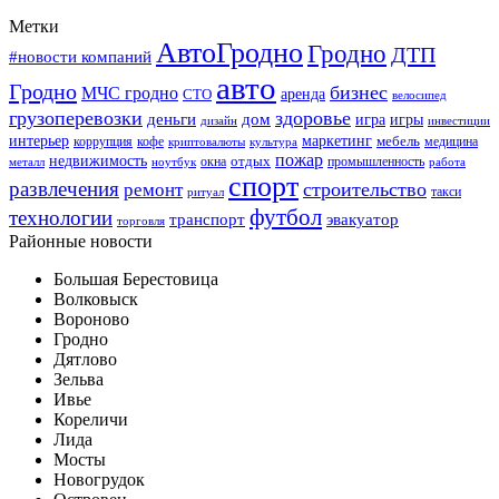
Метки
АвтоГродно
Гродно
ДТП
#новости компаний
авто
Гродно
бизнес
МЧС гродно
аренда
СТО
велосипед
грузоперевозки
здоровье
деньги
дом
игра
игры
дизайн
инвестиции
интерьер
маркетинг
мебель
коррупция
кофе
медицина
криптовалюты
культура
пожар
недвижимость
отдых
окна
промышленность
металл
ноутбук
работа
спорт
развлечения
строительство
ремонт
такси
ритуал
футбол
технологии
транспорт
эвакуатор
торговля
Районные новости
Большая Берестовица
Волковыск
Вороново
Гродно
Дятлово
Зельва
Ивье
Кореличи
Лида
Мосты
Новогрудок