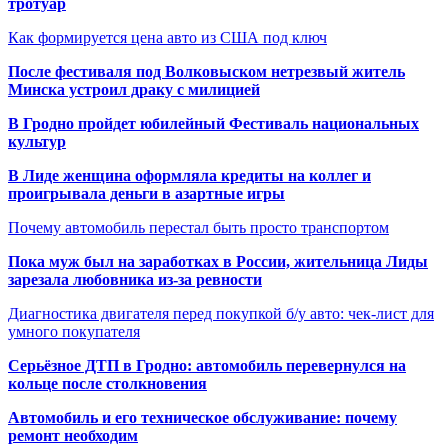
тротуар
Как формируется цена авто из США под ключ
После фестиваля под Волковыском нетрезвый житель
Минска устроил драку с милицией
В Гродно пройдет юбилейный Фестиваль национальных
культур
В Лиде женщина оформляла кредиты на коллег и
проигрывала деньги в азартные игры
Почему автомобиль перестал быть просто транспортом
Пока муж был на заработках в России, жительница Лиды
зарезала любовника из-за ревности
Диагностика двигателя перед покупкой б/у авто: чек-лист для
умного покупателя
Серьёзное ДТП в Гродно: автомобиль перевернулся на
кольце после столкновения
Автомобиль и его техническое обслуживание: почему
ремонт необходим