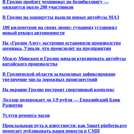
В Гродно пройдет чемпионат по бодибилдингу —
ожидается около 200 участников
В Гродно на маршруты вышли новые автобусы МАЗ
100 километров на своих двоих: гуманоид установил
новый рекорд автономности
На «Гродно Азот» экстренно остановили производство
аммиака. Узнали, что происходит на предприятии
Между Минском и Гродно начали курсировать автобусы
китайского производства
В Гродненской области за выходные зафиксировано
увеличение числа дорожных происшествий
На окраине Гродно построят спортивный
комплекс
Доллар подорожает до 3,9 рубля — Евразийский Банк
Развития
Услуги ремонта часов
Прокладывая путь к известности: как Smart-platform.pro
помогает публиковать ваши новости в СМИ