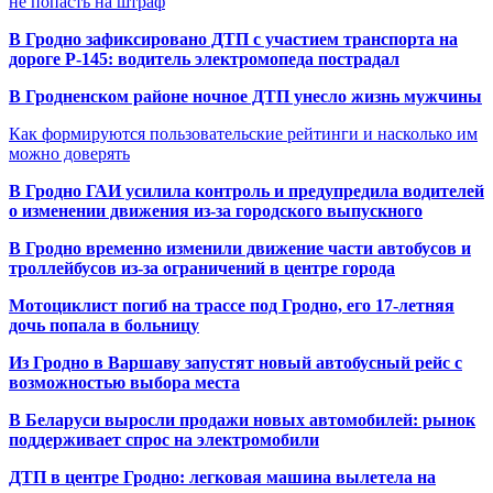
не попасть на штраф
В Гродно зафиксировано ДТП с участием транспорта на
дороге Р-145: водитель электромопеда пострадал
В Гродненском районе ночное ДТП унесло жизнь мужчины
Как формируются пользовательские рейтинги и насколько им
можно доверять
В Гродно ГАИ усилила контроль и предупредила водителей
о изменении движения из-за городского выпускного
В Гродно временно изменили движение части автобусов и
троллейбусов из-за ограничений в центре города
Мотоциклист погиб на трассе под Гродно, его 17-летняя
дочь попала в больницу
Из Гродно в Варшаву запустят новый автобусный рейс с
возможностью выбора места
В Беларуси выросли продажи новых автомобилей: рынок
поддерживает спрос на электромобили
ДТП в центре Гродно: легковая машина вылетела на