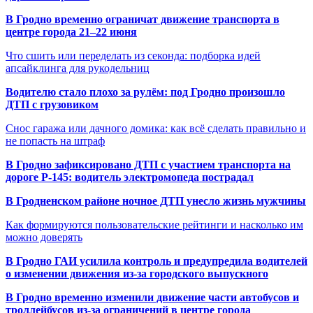
В Гродно временно ограничат движение транспорта в
центре города 21–22 июня
Что сшить или переделать из секонда: подборка идей
апсайклинга для рукодельниц
Водителю стало плохо за рулём: под Гродно произошло
ДТП с грузовиком
Снос гаража или дачного домика: как всё сделать правильно и
не попасть на штраф
В Гродно зафиксировано ДТП с участием транспорта на
дороге Р-145: водитель электромопеда пострадал
В Гродненском районе ночное ДТП унесло жизнь мужчины
Как формируются пользовательские рейтинги и насколько им
можно доверять
В Гродно ГАИ усилила контроль и предупредила водителей
о изменении движения из-за городского выпускного
В Гродно временно изменили движение части автобусов и
троллейбусов из-за ограничений в центре города