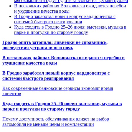
мясокомбината будут судить за взятки на 1,8 млн рублей
В нескольких районах Волковыска ожидаются перебои
и ухудшение качества воды
В Гродно заработал новый корпус кардиоцентра с
системой быстрого реагирования
Куда сходить в Гродно 25–26 июля: выставки, музыка в
парке и прогулки по старому городу
Гродно опять затопило: ливневки не справились,
последствия устраняли всю ночь
В нескольких районах Волковыска ожидаются перебои и
ухудшение качества воды
В Гродно заработал новый корпус кардиоцентра с
системой быстрого реагирования
Как современные банковские сервисы экономят время
клиентов
Куда сходить в Гродно 25–26 июля: выставки, музыка в
парке и прогулки по старому городу
Почему доступность обслуживания влияет на выбор
автомобиля не меньше цены и комплектации