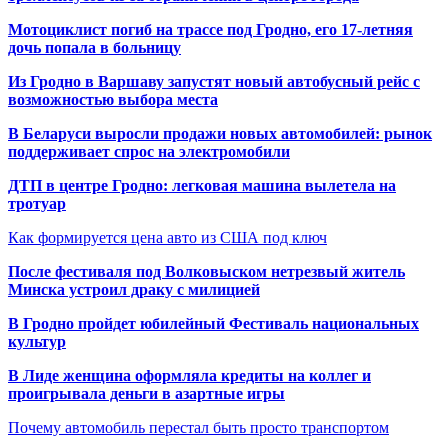
Мотоциклист погиб на трассе под Гродно, его 17-летняя
дочь попала в больницу
Из Гродно в Варшаву запустят новый автобусный рейс с
возможностью выбора места
В Беларуси выросли продажи новых автомобилей: рынок
поддерживает спрос на электромобили
ДТП в центре Гродно: легковая машина вылетела на
тротуар
Как формируется цена авто из США под ключ
После фестиваля под Волковыском нетрезвый житель
Минска устроил драку с милицией
В Гродно пройдет юбилейный Фестиваль национальных
культур
В Лиде женщина оформляла кредиты на коллег и
проигрывала деньги в азартные игры
Почему автомобиль перестал быть просто транспортом