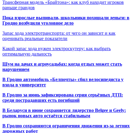
Трансферная модель «Брайтона»: как клуб находит игроков
раньше грандов
Пока взрослые выпивали, школьники похищали деньги: в
Гродно возбудили уголовное дело
Запас хода электротранспорта: от чего он зависит и как
оценивать реальные показатели
Какой запас хода нужен электроскутеру: как выбрать
оптимальную дальность
Шум на дачах и агроусадьбах: когда отдых может стать
нарушением
В Гродно автомобиль «Белпочты» сбил велосипедиста у
входа в университет
В Гродно за июнь зафиксирована серия серьёзных ДТП:
среди пострадавших есть погибший
В Беларуси в июне сохраняется лидерство Belgee и Geely:
рынок новых авто остаётся стабильным
В Гродно сохраняются ограничения движения из-за летних
дорожных работ