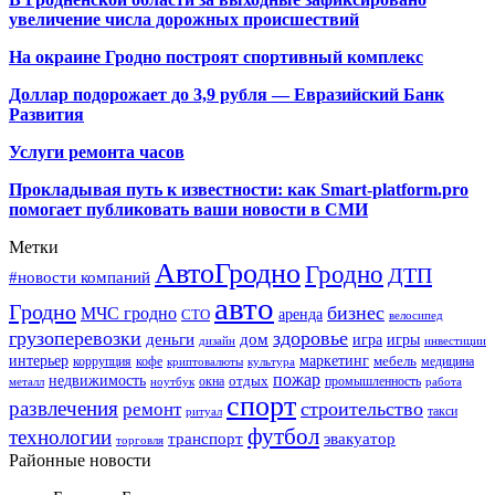
увеличение числа дорожных происшествий
На окраине Гродно построят спортивный
комплекс
Доллар подорожает до 3,9 рубля — Евразийский Банк
Развития
Услуги ремонта часов
Прокладывая путь к известности: как Smart-platform.pro
помогает публиковать ваши новости в СМИ
Метки
АвтоГродно
Гродно
ДТП
#новости компаний
авто
Гродно
бизнес
МЧС гродно
аренда
СТО
велосипед
грузоперевозки
здоровье
деньги
дом
игра
игры
дизайн
инвестиции
интерьер
маркетинг
мебель
коррупция
кофе
медицина
криптовалюты
культура
пожар
недвижимость
отдых
окна
промышленность
металл
ноутбук
работа
спорт
развлечения
строительство
ремонт
такси
ритуал
футбол
технологии
транспорт
эвакуатор
торговля
Районные новости