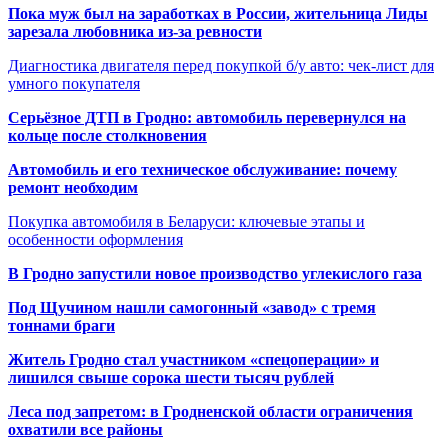
Пока муж был на заработках в России, жительница Лиды
зарезала любовника из-за ревности
Диагностика двигателя перед покупкой б/у авто: чек-лист для
умного покупателя
Серьёзное ДТП в Гродно: автомобиль перевернулся на
кольце после столкновения
Автомобиль и его техническое обслуживание: почему
ремонт необходим
Покупка автомобиля в Беларуси: ключевые этапы и
особенности оформления
В Гродно запустили новое производство углекислого газа
Под Щучином нашли самогонный «завод» с тремя
тоннами браги
Житель Гродно стал участником «спецоперации» и
лишился свыше сорока шести тысяч рублей
Леса под запретом: в Гродненской области ограничения
охватили все районы