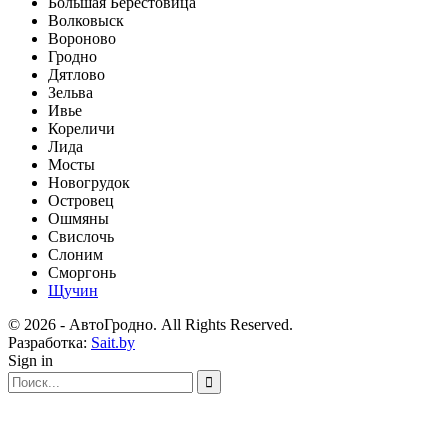
Большая Берестовица
Волковыск
Вороново
Гродно
Дятлово
Зельва
Ивье
Кореличи
Лида
Мосты
Новогрудок
Островец
Ошмяны
Свислочь
Слоним
Сморгонь
Щучин
© 2026 - АвтоГродно. All Rights Reserved.
Разработка:
Sait.by
Sign in