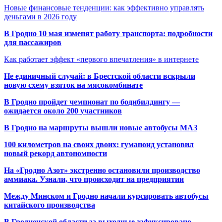
Новые финансовые тенденции: как эффективно управлять
деньгами в 2026 году
В Гродно 10 мая изменят работу транспорта: подробности
для пассажиров
Как работает эффект «первого впечатления» в интернете
Не единичный случай: в Брестской области вскрыли
новую схему взяток на мясокомбинате
В Гродно пройдет чемпионат по бодибилдингу —
ожидается около 200 участников
В Гродно на маршруты вышли новые автобусы МАЗ
100 километров на своих двоих: гуманоид установил
новый рекорд автономности
На «Гродно Азот» экстренно остановили производство
аммиака. Узнали, что происходит на предприятии
Между Минском и Гродно начали курсировать автобусы
китайского производства
В Гродненской области за выходные зафиксировано