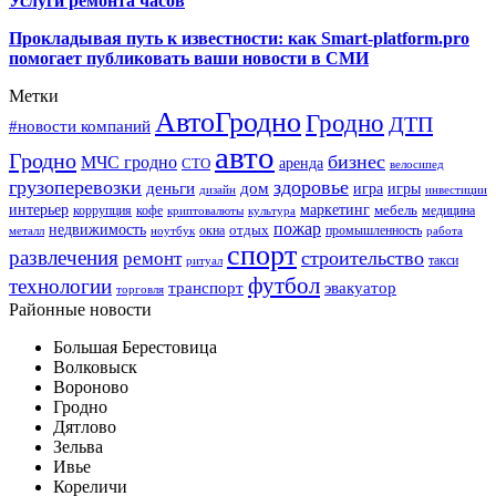
Услуги ремонта часов
Прокладывая путь к известности: как Smart-platform.pro
помогает публиковать ваши новости в СМИ
Метки
АвтоГродно
Гродно
ДТП
#новости компаний
авто
Гродно
бизнес
МЧС гродно
аренда
СТО
велосипед
грузоперевозки
здоровье
деньги
дом
игра
игры
дизайн
инвестиции
интерьер
маркетинг
мебель
коррупция
кофе
медицина
криптовалюты
культура
пожар
недвижимость
отдых
окна
промышленность
металл
ноутбук
работа
спорт
развлечения
строительство
ремонт
такси
ритуал
футбол
технологии
транспорт
эвакуатор
торговля
Районные новости
Большая Берестовица
Волковыск
Вороново
Гродно
Дятлово
Зельва
Ивье
Кореличи