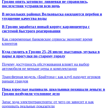
Гродно опять затопило: ливневки не справились,
последствия устраняли всю ночь
В нескольких районах Волковыска ожидаются перебои и
ухудшение качества воды
В Гродно заработал новый корпус кардиоцентра с
системой быстрого реагирования
Как современные банковские сервисы экономят время
клиентов
Куда сходить в Гродно 25–26 июля: выставки, музыка в
парке и прогулки по старому городу
Почему доступность обслуживания влияет на выбор
автомобиля не меньше цены и комплектации
Трансферная модель «Брайтона»: как клуб находит игроков
раньше грандов
Пока взрослые выпивали, школьники похищали деньги: в
Гродно возбудили уголовное дело
Запас хода электротранспорта: от чего он зависит и как
оценивать реальные показатели