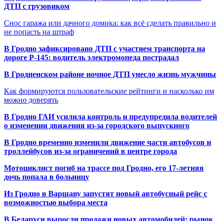
ДТП с грузовиком
Снос гаража или дачного домика: как всё сделать правильно и
не попасть на штраф
В Гродно зафиксировано ДТП с участием транспорта на
дороге Р-145: водитель электромопеда пострадал
В Гродненском районе ночное ДТП унесло жизнь мужчины
Как формируются пользовательские рейтинги и насколько им
можно доверять
В Гродно ГАИ усилила контроль и предупредила водителей
о изменении движения из-за городского выпускного
В Гродно временно изменили движение части автобусов и
троллейбусов из-за ограничений в центре города
Мотоциклист погиб на трассе под Гродно, его 17-летняя
дочь попала в больницу
Из Гродно в Варшаву запустят новый автобусный рейс с
возможностью выбора места
В Беларуси выросли продажи новых автомобилей: рынок