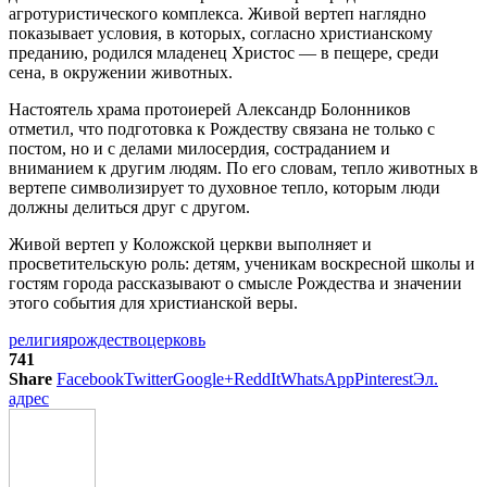
агротуристического комплекса. Живой вертеп наглядно
показывает условия, в которых, согласно христианскому
преданию, родился младенец Христос — в пещере, среди
сена, в окружении животных.
Настоятель храма протоиерей Александр Болонников
отметил, что подготовка к Рождеству связана не только с
постом, но и с делами милосердия, состраданием и
вниманием к другим людям. По его словам, тепло животных в
вертепе символизирует то духовное тепло, которым люди
должны делиться друг с другом.
Живой вертеп у Коложской церкви выполняет и
просветительскую роль: детям, ученикам воскресной школы и
гостям города рассказывают о смысле Рождества и значении
этого события для христианской веры.
религия
рождество
церковь
741
Share
Facebook
Twitter
Google+
ReddIt
WhatsApp
Pinterest
Эл.
адрес