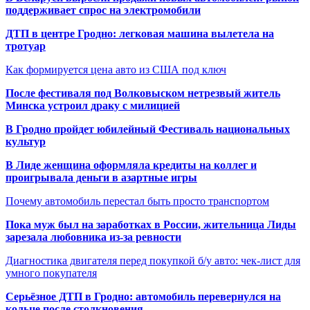
поддерживает спрос на электромобили
ДТП в центре Гродно: легковая машина вылетела на
тротуар
Как формируется цена авто из США под ключ
После фестиваля под Волковыском нетрезвый житель
Минска устроил драку с милицией
В Гродно пройдет юбилейный Фестиваль национальных
культур
В Лиде женщина оформляла кредиты на коллег и
проигрывала деньги в азартные игры
Почему автомобиль перестал быть просто транспортом
Пока муж был на заработках в России, жительница Лиды
зарезала любовника из-за ревности
Диагностика двигателя перед покупкой б/у авто: чек-лист для
умного покупателя
Серьёзное ДТП в Гродно: автомобиль перевернулся на
кольце после столкновения