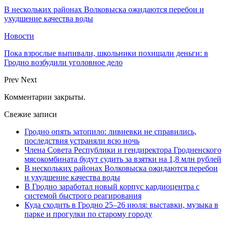
В нескольких районах Волковыска ожидаются перебои и
ухудшение качества воды
Новости
Пока взрослые выпивали, школьники похищали деньги: в
Гродно возбудили уголовное дело
Prev
Next
Комментарии закрыты.
Свежие записи
Гродно опять затопило: ливневки не справились,
последствия устраняли всю ночь
Члена Совета Республики и гендиректора Гродненского
мясокомбината будут судить за взятки на 1,8 млн рублей
В нескольких районах Волковыска ожидаются перебои
и ухудшение качества воды
В Гродно заработал новый корпус кардиоцентра с
системой быстрого реагирования
Куда сходить в Гродно 25–26 июля: выставки, музыка в
парке и прогулки по старому городу