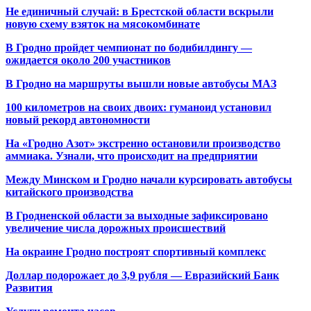
Не единичный случай: в Брестской области вскрыли
новую схему взяток на мясокомбинате
В Гродно пройдет чемпионат по бодибилдингу —
ожидается около 200 участников
В Гродно на маршруты вышли новые автобусы МАЗ
100 километров на своих двоих: гуманоид установил
новый рекорд автономности
На «Гродно Азот» экстренно остановили производство
аммиака. Узнали, что происходит на предприятии
Между Минском и Гродно начали курсировать автобусы
китайского производства
В Гродненской области за выходные зафиксировано
увеличение числа дорожных происшествий
На окраине Гродно построят спортивный
комплекс
Доллар подорожает до 3,9 рубля — Евразийский Банк
Развития