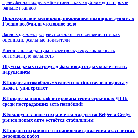
Трансферная модель «Брайтона»: как клуб находит игроков
раньше грандов
Пока взрослые выпивали, школьники похищали деньги: в
Гродно возбудили уголовное дело
Запас хода электротранспорта: от чего он зависит и как
оценивать реальные показатели
Какой запас хода нужен электроскутеру: как выбрать
оптимальную дальность
Шум на дачах и агроусадьбах: когда отдых может стать
нарушением
В Гродно автомобиль «Белпочты» сбил велосипедиста у
входа в университет
В Гродно за июнь зафиксирована серия серьёзных ДТП:
среди пострадавших есть погибший
В Беларуси в июне сохраняется лидерство Belgee и Geely:
рынок новых авто остаётся стабильным
В Гродно сохраняются ограничения движения из-за летних
дорожных работ