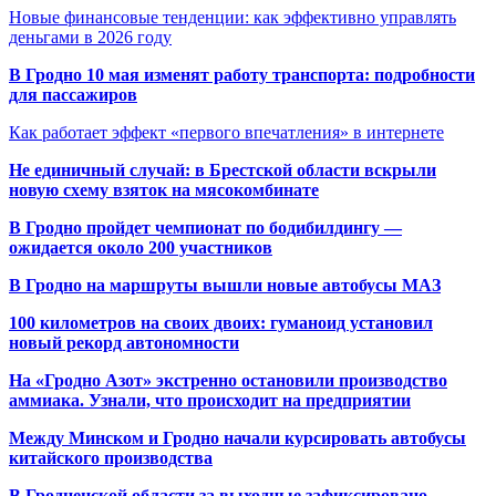
Новые финансовые тенденции: как эффективно управлять
деньгами в 2026 году
В Гродно 10 мая изменят работу транспорта: подробности
для пассажиров
Как работает эффект «первого впечатления» в интернете
Не единичный случай: в Брестской области вскрыли
новую схему взяток на мясокомбинате
В Гродно пройдет чемпионат по бодибилдингу —
ожидается около 200 участников
В Гродно на маршруты вышли новые автобусы МАЗ
100 километров на своих двоих: гуманоид установил
новый рекорд автономности
На «Гродно Азот» экстренно остановили производство
аммиака. Узнали, что происходит на предприятии
Между Минском и Гродно начали курсировать автобусы
китайского производства
В Гродненской области за выходные зафиксировано