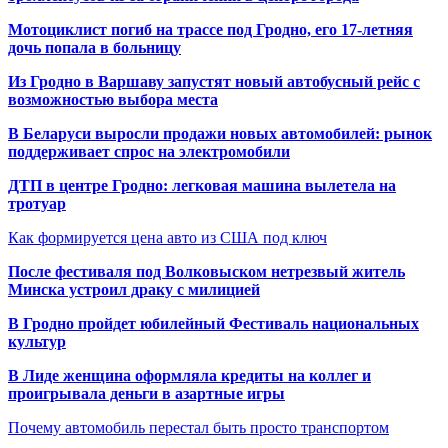
Мотоциклист погиб на трассе под Гродно, его 17-летняя
дочь попала в больницу
Из Гродно в Варшаву запустят новый автобусный рейс с
возможностью выбора места
В Беларуси выросли продажи новых автомобилей: рынок
поддерживает спрос на электромобили
ДТП в центре Гродно: легковая машина вылетела на
тротуар
Как формируется цена авто из США под ключ
После фестиваля под Волковыском нетрезвый житель
Минска устроил драку с милицией
В Гродно пройдет юбилейный Фестиваль национальных
культур
В Лиде женщина оформляла кредиты на коллег и
проигрывала деньги в азартные игры
Почему автомобиль перестал быть просто транспортом