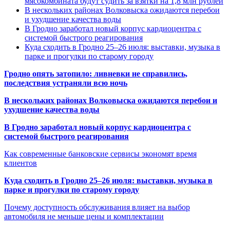
мясокомбината будут судить за взятки на 1,8 млн рублей
В нескольких районах Волковыска ожидаются перебои
и ухудшение качества воды
В Гродно заработал новый корпус кардиоцентра с
системой быстрого реагирования
Куда сходить в Гродно 25–26 июля: выставки, музыка в
парке и прогулки по старому городу
Гродно опять затопило: ливневки не справились,
последствия устраняли всю ночь
В нескольких районах Волковыска ожидаются перебои и
ухудшение качества воды
В Гродно заработал новый корпус кардиоцентра с
системой быстрого реагирования
Как современные банковские сервисы экономят время
клиентов
Куда сходить в Гродно 25–26 июля: выставки, музыка в
парке и прогулки по старому городу
Почему доступность обслуживания влияет на выбор
автомобиля не меньше цены и комплектации