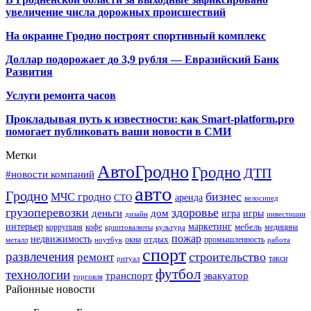
увеличение числа дорожных происшествий
На окраине Гродно построят спортивный
комплекс
Доллар подорожает до 3,9 рубля — Евразийский Банк
Развития
Услуги ремонта часов
Прокладывая путь к известности: как Smart-platform.pro
помогает публиковать ваши новости в СМИ
Метки
АвтоГродно
Гродно
ДТП
#новости компаний
авто
Гродно
бизнес
МЧС гродно
аренда
СТО
велосипед
грузоперевозки
здоровье
деньги
дом
игра
игры
дизайн
инвестиции
интерьер
маркетинг
мебель
коррупция
кофе
медицина
криптовалюты
культура
пожар
недвижимость
отдых
окна
промышленность
металл
ноутбук
работа
спорт
развлечения
строительство
ремонт
такси
ритуал
футбол
технологии
транспорт
эвакуатор
торговля
Районные новости