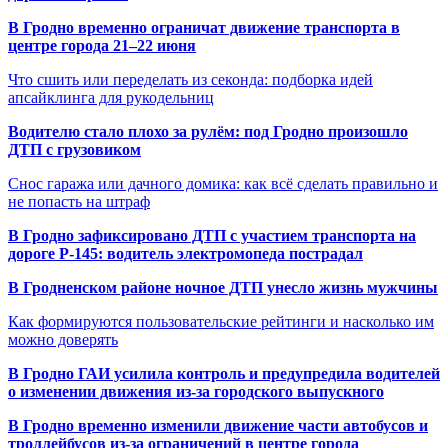
В Гродно временно ограничат движение транспорта в
центре города 21–22 июня
Что сшить или переделать из секонда: подборка идей
апсайклинга для рукодельниц
Водителю стало плохо за рулём: под Гродно произошло
ДТП с грузовиком
Снос гаража или дачного домика: как всё сделать правильно и
не попасть на штраф
В Гродно зафиксировано ДТП с участием транспорта на
дороге Р-145: водитель электромопеда пострадал
В Гродненском районе ночное ДТП унесло жизнь мужчины
Как формируются пользовательские рейтинги и насколько им
можно доверять
В Гродно ГАИ усилила контроль и предупредила водителей
о изменении движения из-за городского выпускного
В Гродно временно изменили движение части автобусов и
троллейбусов из-за ограничений в центре города