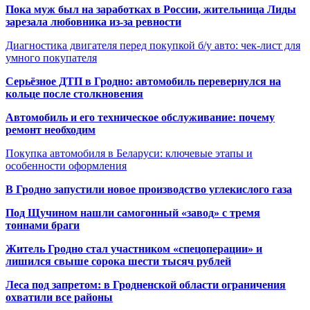
Пока муж был на заработках в России, жительница Лиды
зарезала любовника из-за ревности
Диагностика двигателя перед покупкой б/у авто: чек-лист для
умного покупателя
Серьёзное ДТП в Гродно: автомобиль перевернулся на
кольце после столкновения
Автомобиль и его техническое обслуживание: почему
ремонт необходим
Покупка автомобиля в Беларуси: ключевые этапы и
особенности оформления
В Гродно запустили новое производство углекислого газа
Под Щучином нашли самогонный «завод» с тремя
тоннами браги
Житель Гродно стал участником «спецоперации» и
лишился свыше сорока шести тысяч рублей
Леса под запретом: в Гродненской области ограничения
охватили все районы