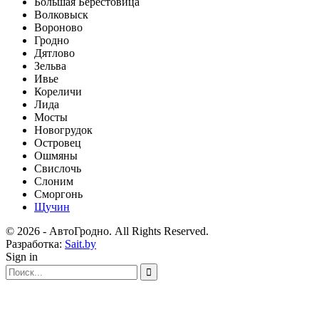
Большая Берестовица
Волковыск
Вороново
Гродно
Дятлово
Зельва
Ивье
Кореличи
Лида
Мосты
Новогрудок
Островец
Ошмяны
Свислочь
Слоним
Сморгонь
Щучин
© 2026 - АвтоГродно. All Rights Reserved.
Разработка:
Sait.by
Sign in