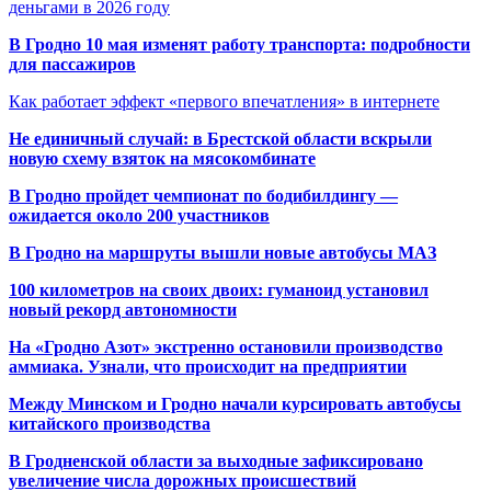
деньгами в 2026 году
В Гродно 10 мая изменят работу транспорта: подробности
для пассажиров
Как работает эффект «первого впечатления» в интернете
Не единичный случай: в Брестской области вскрыли
новую схему взяток на мясокомбинате
В Гродно пройдет чемпионат по бодибилдингу —
ожидается около 200 участников
В Гродно на маршруты вышли новые автобусы МАЗ
100 километров на своих двоих: гуманоид установил
новый рекорд автономности
На «Гродно Азот» экстренно остановили производство
аммиака. Узнали, что происходит на предприятии
Между Минском и Гродно начали курсировать автобусы
китайского производства
В Гродненской области за выходные зафиксировано
увеличение числа дорожных происшествий