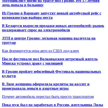
Мотоциклист погиб на трассе под Гродно, его 17-летняя
дочь попала в больницу
Из Гродно в Варшаву запустят новый автобусный рейс с
возможностью выбора места
В Беларуси выросли продажи новых автомобилей: рынок
поддерживает спрос на электромобили
ДТП в центре Гродно: легковая машина вылетела на
тротуар
Как формируется цена авто из США под ключ
После фестиваля под Волковыском нетрезвый житель
Минска устроил драку с милицией
В Гродно пройдет юбилейный Фестиваль национальных
культур
В Лиде женщина оформляла кредиты на коллег и
проигрывала деньги в азартные игры
Почему автомобиль перестал быть просто транспортом
Пока муж был на заработках в России, жительница Лиды