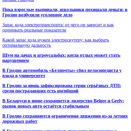
Пока взрослые выпивали, школьники похищали деньги: в
Гродно возбудили уголовное дело
Запас хода электротранспорта: от чего он зависит и как
оценивать реальные показатели
Какой запас хода нужен электроскутеру: как выбрать
оптимальную дальность
Шум на дачах и агроусадьбах: когда отдых может стать
нарушением
В Гродно автомобиль «Белпочты» сбил велосипедиста у
входа в университет
В Гродно за июнь зафиксирована серия серьёзных ДТП:
среди пострадавших есть погибший
В Беларуси в июне сохраняется лидерство Belgee и Geely:
рынок новых авто остаётся стабильным
В Гродно сохраняются ограничения движения из-за летних
дорожных работ