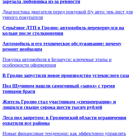
зарезала любовника из-за ревности
Диагностика двигателя перед покупкой б/у авто: чек-лист для
умного покупателя
Серьёзное ДТП в Гродно: автомобиль перевернулся на
кольце после столкновения
Автомобиль и его техническое обслуживание: почему
ремонт необходим
Покупка автомобиля в Беларуси: ключевые этапы и
особенности оформления
В Гродно запустили новое производство углекислого газа
Под Щучином нашли самогонный «завод» с тремя
тоннами браги
Житель Гродно стал участником «спецоперации» и
лишился свыше сорока шести тысяч рублей
Леса под запретом: в Гродненской области ограничения
охватили все районы
Новые финансовые тенденции: как эффективно управлять