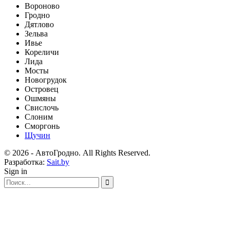
Вороново
Гродно
Дятлово
Зельва
Ивье
Кореличи
Лида
Мосты
Новогрудок
Островец
Ошмяны
Свислочь
Слоним
Сморгонь
Щучин
© 2026 - АвтоГродно. All Rights Reserved.
Разработка:
Sait.by
Sign in