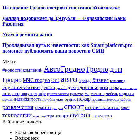
На окраине Гродно построят спортивный
комплекс
Доллар подорожает до 3,9 рубля — Евразийский Банк
Развития
Услуги ремонта часов
Прокладывая путь к известности: как Smart-platform.pro
помогает публиковать ваши новости в СМИ
Метки
АвтоГродно
Гродно
ДТП
#новости компаний
авто
Гродно
бизнес
МЧС гродно
аренда
СТО
велосипед
грузоперевозки
здоровье
деньги
дом
игра
игры
дизайн
инвестиции
интерьер
маркетинг
мебель
коррупция
кофе
медицина
криптовалюты
культура
пожар
недвижимость
отдых
окна
промышленность
металл
ноутбук
работа
спорт
развлечения
строительство
ремонт
такси
ритуал
футбол
технологии
транспорт
эвакуатор
торговля
Районные новости
Большая Берестовица
Волковыск