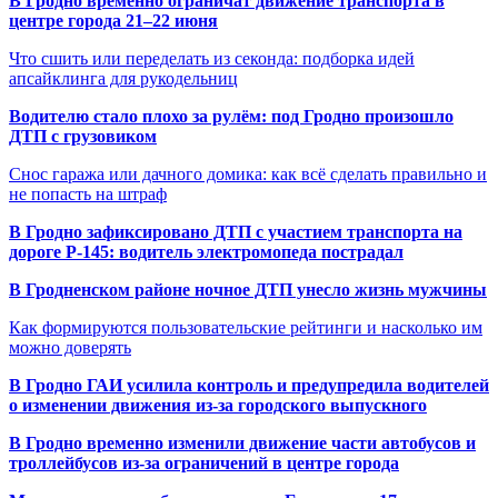
В Гродно временно ограничат движение транспорта в
центре города 21–22 июня
Что сшить или переделать из секонда: подборка идей
апсайклинга для рукодельниц
Водителю стало плохо за рулём: под Гродно произошло
ДТП с грузовиком
Снос гаража или дачного домика: как всё сделать правильно и
не попасть на штраф
В Гродно зафиксировано ДТП с участием транспорта на
дороге Р-145: водитель электромопеда пострадал
В Гродненском районе ночное ДТП унесло жизнь мужчины
Как формируются пользовательские рейтинги и насколько им
можно доверять
В Гродно ГАИ усилила контроль и предупредила водителей
о изменении движения из-за городского выпускного
В Гродно временно изменили движение части автобусов и
троллейбусов из-за ограничений в центре города