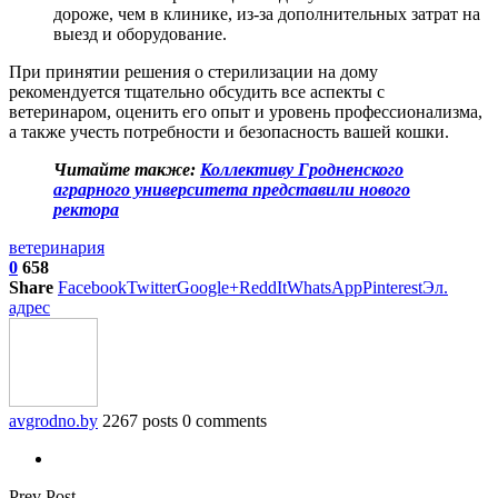
дороже, чем в клинике, из-за дополнительных затрат на
выезд и оборудование.
При принятии решения о стерилизации на дому
рекомендуется тщательно обсудить все аспекты с
ветеринаром, оценить его опыт и уровень профессионализма,
а также учесть потребности и безопасность вашей кошки.
Читайте также:
Коллективу Гродненского
аграрного университета представили нового
ректора
ветеринария
0
658
Share
Facebook
Twitter
Google+
ReddIt
WhatsApp
Pinterest
Эл.
адрес
avgrodno.by
2267 posts
0 comments
Prev Post