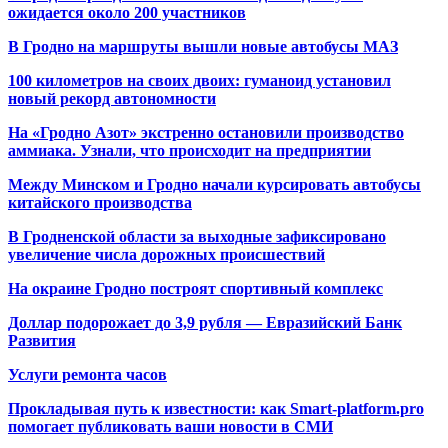
ожидается около 200 участников
В Гродно на маршруты вышли новые автобусы МАЗ
100 километров на своих двоих: гуманоид установил
новый рекорд автономности
На «Гродно Азот» экстренно остановили производство
аммиака. Узнали, что происходит на предприятии
Между Минском и Гродно начали курсировать автобусы
китайского производства
В Гродненской области за выходные зафиксировано
увеличение числа дорожных происшествий
На окраине Гродно построят спортивный
комплекс
Доллар подорожает до 3,9 рубля — Евразийский Банк
Развития
Услуги ремонта часов
Прокладывая путь к известности: как Smart-platform.pro
помогает публиковать ваши новости в СМИ