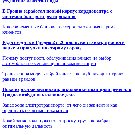
ухудшение качества воды
В Гродно заработал новый корпус кардиоцентра с
системой быстрого реагирования
Как современные банковские сервисы экономят время
клиентов
Куда сходить в Гродно 25–26 июля: выставки, музыка в
парке и прогулки по старому городу
Почему доступность обслуживания влияет на выбор
автомобиля не меньше цены и комплектации
Трансферная модель «Брайтона»: как клуб находит игроков
раньше грандов
Пока взрослые выпивали, школьники похищали деньги: в
Гродно возбудили уголовное дело
Запас хода электротранспорта: от чего он зависит и как
оценивать реальные показатели
Какой запас хода нужен электроскутеру: как выбрать
оптимальную дальность