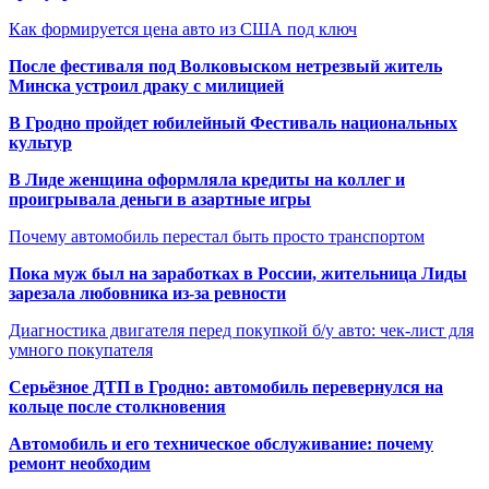
Как формируется цена авто из США под ключ
После фестиваля под Волковыском нетрезвый житель
Минска устроил драку с милицией
В Гродно пройдет юбилейный Фестиваль национальных
культур
В Лиде женщина оформляла кредиты на коллег и
проигрывала деньги в азартные игры
Почему автомобиль перестал быть просто транспортом
Пока муж был на заработках в России, жительница Лиды
зарезала любовника из-за ревности
Диагностика двигателя перед покупкой б/у авто: чек-лист для
умного покупателя
Серьёзное ДТП в Гродно: автомобиль перевернулся на
кольце после столкновения
Автомобиль и его техническое обслуживание: почему
ремонт необходим