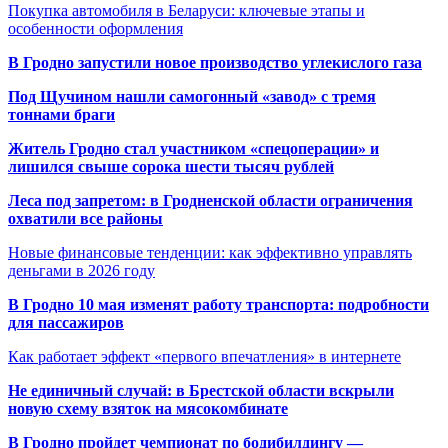
Покупка автомобиля в Беларуси: ключевые этапы и
особенности оформления
В Гродно запустили новое производство углекислого газа
Под Щучином нашли самогонный «завод» с тремя
тоннами браги
Житель Гродно стал участником «спецоперации» и
лишился свыше сорока шести тысяч рублей
Леса под запретом: в Гродненской области ограничения
охватили все районы
Новые финансовые тенденции: как эффективно управлять
деньгами в 2026 году
В Гродно 10 мая изменят работу транспорта: подробности
для пассажиров
Как работает эффект «первого впечатления» в интернете
Не единичный случай: в Брестской области вскрыли
новую схему взяток на мясокомбинате
В Гродно пройдет чемпионат по бодибилдингу —