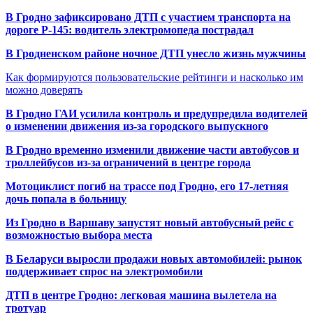
В Гродно зафиксировано ДТП с участием транспорта на
дороге Р-145: водитель электромопеда пострадал
В Гродненском районе ночное ДТП унесло жизнь мужчины
Как формируются пользовательские рейтинги и насколько им
можно доверять
В Гродно ГАИ усилила контроль и предупредила водителей
о изменении движения из-за городского выпускного
В Гродно временно изменили движение части автобусов и
троллейбусов из-за ограничений в центре города
Мотоциклист погиб на трассе под Гродно, его 17-летняя
дочь попала в больницу
Из Гродно в Варшаву запустят новый автобусный рейс с
возможностью выбора места
В Беларуси выросли продажи новых автомобилей: рынок
поддерживает спрос на электромобили
ДТП в центре Гродно: легковая машина вылетела на
тротуар