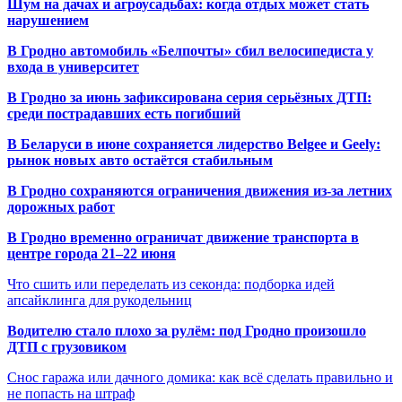
Шум на дачах и агроусадьбах: когда отдых может стать
нарушением
В Гродно автомобиль «Белпочты» сбил велосипедиста у
входа в университет
В Гродно за июнь зафиксирована серия серьёзных ДТП:
среди пострадавших есть погибший
В Беларуси в июне сохраняется лидерство Belgee и Geely:
рынок новых авто остаётся стабильным
В Гродно сохраняются ограничения движения из-за летних
дорожных работ
В Гродно временно ограничат движение транспорта в
центре города 21–22 июня
Что сшить или переделать из секонда: подборка идей
апсайклинга для рукодельниц
Водителю стало плохо за рулём: под Гродно произошло
ДТП с грузовиком
Снос гаража или дачного домика: как всё сделать правильно и
не попасть на штраф