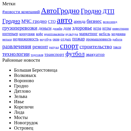
Метки
АвтоГродно
Гродно
ДТП
#новости компаний
авто
Гродно
бизнес
МЧС гродно
аренда
СТО
велосипед
грузоперевозки
здоровье
деньги
дом
игра
игры
дизайн
инвестиции
интерьер
маркетинг
мебель
коррупция
кофе
медицина
криптовалюты
культура
пожар
недвижимость
отдых
окна
промышленность
металл
ноутбук
работа
спорт
развлечения
строительство
ремонт
такси
ритуал
футбол
технологии
транспорт
эвакуатор
торговля
Районные новости
Большая Берестовица
Волковыск
Вороново
Гродно
Дятлово
Зельва
Ивье
Кореличи
Лида
Мосты
Новогрудок
Островец