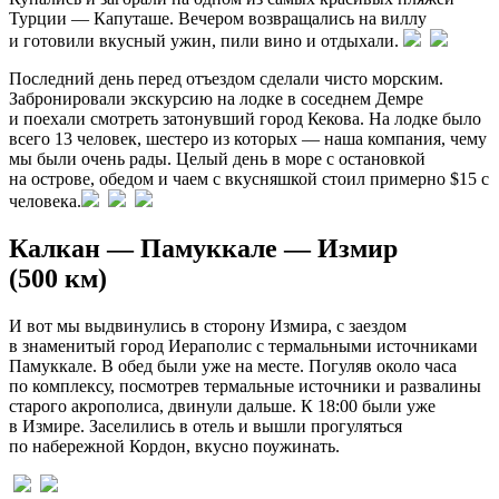
Турции — Капуташе. Вечером возвращались на виллу
и готовили вкусный ужин, пили вино и отдыхали.
Последний день перед отъездом сделали чисто морским.
Забронировали экскурсию на лодке в соседнем Демре
и поехали смотреть затонувший город Кекова. На лодке было
всего 13 человек, шестеро из которых — наша компания, чему
мы были очень рады. Целый день в море с остановкой
на острове, обедом и чаем с вкусняшкой стоил примерно $15 с
человека.
Калкан — Памуккале — Измир
(500 км)
И вот мы выдвинулись в сторону Измира, с заездом
в знаменитый город Иераполис с термальными источниками
Памуккале. В обед были уже на месте. Погуляв около часа
по комплексу, посмотрев термальные источники и развалины
старого акрополиса, двинули дальше. К 18:00 были уже
в Измире. Заселились в отель и вышли прогуляться
по набережной Кордон, вкусно поужинать.