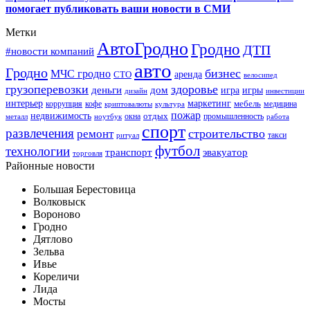
помогает публиковать ваши новости в СМИ
Метки
АвтоГродно
Гродно
ДТП
#новости компаний
авто
Гродно
бизнес
МЧС гродно
аренда
СТО
велосипед
грузоперевозки
здоровье
деньги
дом
игра
игры
дизайн
инвестиции
интерьер
маркетинг
мебель
коррупция
кофе
медицина
криптовалюты
культура
пожар
недвижимость
отдых
окна
промышленность
металл
ноутбук
работа
спорт
развлечения
строительство
ремонт
такси
ритуал
футбол
технологии
транспорт
эвакуатор
торговля
Районные новости
Большая Берестовица
Волковыск
Вороново
Гродно
Дятлово
Зельва
Ивье
Кореличи
Лида
Мосты