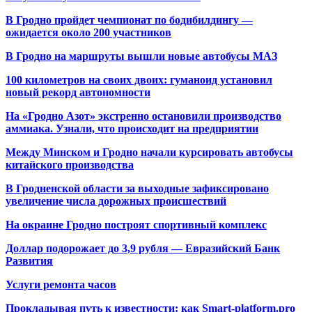
В Гродно пройдет чемпионат по бодибилдингу —
ожидается около 200 участников
В Гродно на маршруты вышли новые автобусы МАЗ
100 километров на своих двоих: гуманоид установил
новый рекорд автономности
На «Гродно Азот» экстренно остановили производство
аммиака. Узнали, что происходит на предприятии
Между Минском и Гродно начали курсировать автобусы
китайского производства
В Гродненской области за выходные зафиксировано
увеличение числа дорожных происшествий
На окраине Гродно построят спортивный
комплекс
Доллар подорожает до 3,9 рубля — Евразийский Банк
Развития
Услуги ремонта часов
Прокладывая путь к известности: как Smart-platform.pro