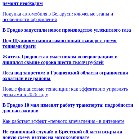
ремонт необходим
Покупка автомобиля в Беларуси: ключевые этапы и
особенности оформления
В Гродно запустили новое производство углекислого газа
Под Щучином нашли самогонный «завод» с тремя
тоннами браги
Житель Гродно стал участником «спецоперации» и
лишился свыше сорока шести тысяч рублей
Леса под запретом: в Гродненской области ограничения
охватили все районы
Новые финансовые тенденции: как эффективно управлять
деньгами в 2026 году
В Гродно 10 мая изменят работу транспорта: подробности
для пассажиров
Как работает эффект «первого впечатления» в интернете
Не единичный случай: в Брестской области вскрыли
новую схему взяток на мясокомбинате