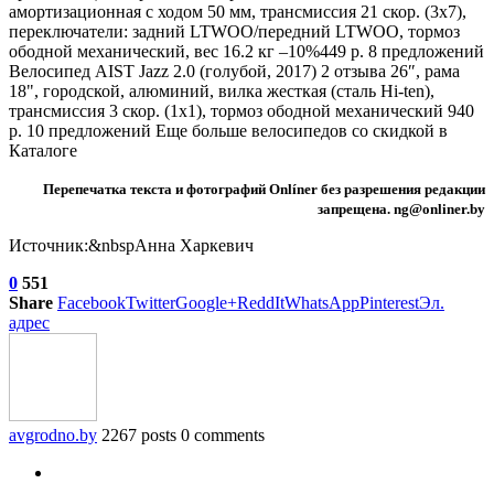
амортизационная с ходом 50 мм, трансмиссия 21 скор. (3х7),
переключатели: задний LTWOO/передний LTWOO, тормоз
ободной механический, вес 16.2 кг
–10%
449 р. 8 предложений
Велосипед AIST Jazz 2.0 (голубой, 2017)
2 отзыва
26″, рама
18", городской, алюминий, вилка жесткая (сталь Hi-ten),
трансмиссия 3 скор. (1х1), тормоз ободной механический 940
р. 10 предложений Еще больше велосипедов со скидкой в
Каталоге
Перепечатка текста и фотографий Onlíner без разрешения редакции
запрещена. ng@onliner.by
Источник:&nbspАнна Харкевич
0
551
Share
Facebook
Twitter
Google+
ReddIt
WhatsApp
Pinterest
Эл.
адрес
avgrodno.by
2267 posts
0 comments