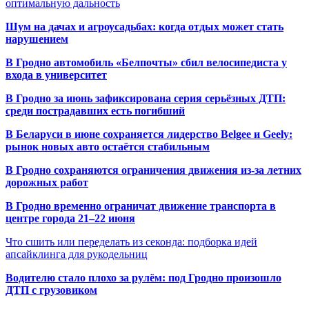
оптимальную дальность
Шум на дачах и агроусадьбах: когда отдых может стать
нарушением
В Гродно автомобиль «Белпочты» сбил велосипедиста у
входа в университет
В Гродно за июнь зафиксирована серия серьёзных ДТП:
среди пострадавших есть погибший
В Беларуси в июне сохраняется лидерство Belgee и Geely:
рынок новых авто остаётся стабильным
В Гродно сохраняются ограничения движения из-за летних
дорожных работ
В Гродно временно ограничат движение транспорта в
центре города 21–22 июня
Что сшить или переделать из секонда: подборка идей
апсайклинга для рукодельниц
Водителю стало плохо за рулём: под Гродно произошло
ДТП с грузовиком