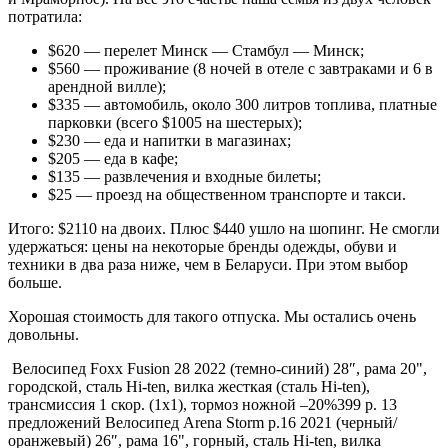
потратила:
$620 — перелет Минск — Стамбул — Минск;
$560 — проживание (8 ночей в отеле с завтраками и 6 в
арендной вилле);
$335 — автомобиль, около 300 литров топлива, платные
парковки (всего $1005 на шестерых);
$230 — еда и напитки в магазинах;
$205 — еда в кафе;
$135 — развлечения и входные билеты;
$25 — проезд на общественном транспорте и такси.
Итого: $2110 на двоих. Плюс $440 ушло на шопинг. Не смогли
удержаться: цены на некоторые бренды одежды, обуви и
техники в два раза ниже, чем в Беларуси. При этом выбор
больше.
Хорошая стоимость для такого отпуска. Мы остались очень
довольны.
Велосипед Foxx Fusion 28 2022 (темно-синий) 28″, рама 20",
городской, сталь Hi-ten, вилка жесткая (сталь Hi-ten),
трансмиссия 1 скор. (1х1), тормоз ножной
–20%
399 р. 13
предложений
Велосипед Arena Storm р.16 2021 (черный/
оранжевый) 26″, рама 16", горный, сталь Hi-ten, вилка