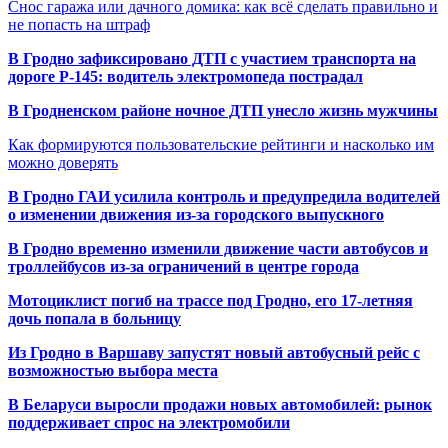
Снос гаража или дачного домика: как всё сделать правильно и
не попасть на штраф
В Гродно зафиксировано ДТП с участием транспорта на
дороге Р-145: водитель электромопеда пострадал
В Гродненском районе ночное ДТП унесло жизнь мужчины
Как формируются пользовательские рейтинги и насколько им
можно доверять
В Гродно ГАИ усилила контроль и предупредила водителей
о изменении движения из-за городского выпускного
В Гродно временно изменили движение части автобусов и
троллейбусов из-за ограничений в центре города
Мотоциклист погиб на трассе под Гродно, его 17-летняя
дочь попала в больницу
Из Гродно в Варшаву запустят новый автобусный рейс с
возможностью выбора места
В Беларуси выросли продажи новых автомобилей: рынок
поддерживает спрос на электромобили