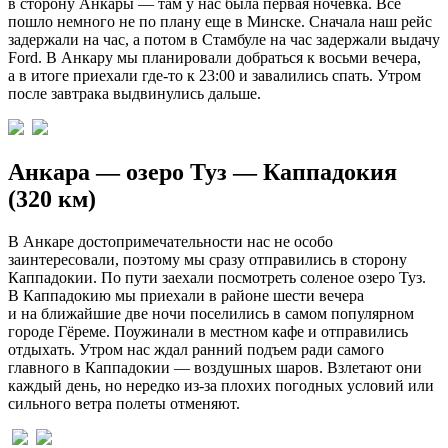
в сторону Анкары — там у нас была первая ночевка. Все
пошло немного не по плану еще в Минске. Сначала наш рейс
задержали на час, а потом в Стамбуле на час задержали выдачу
Ford. В Анкару мы планировали добраться к восьми вечера,
а в итоге приехали где-то к 23:00 и завалились спать. Утром
после завтрака выдвинулись дальше.
Анкара — озеро Туз — Каппадокия
(320 км)
В Анкаре достопримечательности нас не особо
заинтересовали, поэтому мы сразу отправились в сторону
Каппадокии. По пути заехали посмотреть соленое озеро Туз.
В Каппадокию мы приехали в районе шести вечера
и на ближайшие две ночи поселились в самом популярном
городе Гёреме. Поужинали в местном кафе и отправились
отдыхать. Утром нас ждал ранний подъем ради самого
главного в Каппадокии — воздушных шаров. Взлетают они
каждый день, но нередко из-за плохих погодных условий или
сильного ветра полеты отменяют.