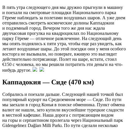
В пять утра следующего дня мы дружно прыгнули в машину
и поехали на смотровые площадки Национального парка
Гёреме наблюдать за полетами воздушных шаров. А уже днем
отправились смотреть космические долины Каппадокии
и подземный город. Вечером того же дня нас ждала
двухчасовая прогулка на квадроциклах по Национальному
парку Гёреме — отличное развлечение. На следующий день
мы опять поднялись к пяти утра, чтобы еще раз увидеть, как
летают воздушные шары. До этой поездки они у меня особого
восторга не вызывали, но поверьте, вживую это выглядит
действительно потрясающе. Полет на шаре, кстати, стоил
€150 с человека, но мы решили потратить эти деньги на что-
нибудь другое.
Каппадокия — Сиде (470 км)
Собрались и поехали дальше. Следующей нашей точкой был
популярный курорт на Средиземном море — Сиде. По пути
мы заехали в город Конья в поиске обменника. Пункт обмена
валют не нашли, зато купили вкуснейшие турецкие сладости
в местной кафешке. Наша дорога с потрясающим видом
на горы и серпантином пролегала через Национальный парк
Gidengelmez Dağları Milli Parkı. По пути сделали несколько