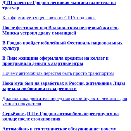
ДТП в центре Гродно: легковая машина вылетела на
тротуар
Как формируется цена авто из США под ключ
После фестиваля под Волковыском нетрезвый житель
Минска устроил драку с милицией
В Гродно пройдет юбилейный Фестиваль национальных
культур
В Лиде женщина оформляла кредиты на коллег и
проигрывала деньги в азартные игры
Почему автомобиль перестал быть просто транспортом
Пока муж был на заработках в России, жительница Лиды
зарезала любовника из-за ревности
Диагностика двигателя перед покупкой б/у авто: чек-лист для
умного покупателя
Серьёзное ДТП в Гродно: автомобиль перевернулся на
кольце после столкновения
Автомобиль и его техническое обслуживание: почему