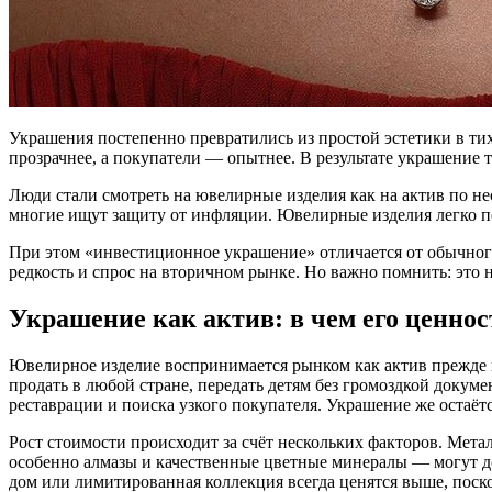
Украшения постепенно превратились из простой эстетики в тих
прозрачнее, а покупатели — опытнее. В результате украшение 
Люди стали смотреть на ювелирные изделия как на актив по н
многие ищут защиту от инфляции. Ювелирные изделия легко пе
При этом «инвестиционное украшение» отличается от обычного т
редкость и спрос на вторичном рынке. Но важно помнить: это н
Украшение как актив: в чем его ценнос
Ювелирное изделие воспринимается рынком как актив прежде в
продать в любой стране, передать детям без громоздкой докум
реставрации и поиска узкого покупателя. Украшение же остаё
Рост стоимости происходит за счёт нескольких факторов. Мет
особенно алмазы и качественные цветные минералы — могут д
дом или лимитированная коллекция всегда ценятся выше, поск