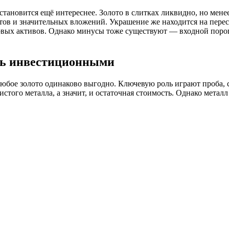
тановится ещё интереснее. Золото в слитках ликвидно, но мене
тов и значительных вложений. Украшение же находится на перес
ых активов. Однако минусы тоже существуют — входной порог в
ть инвестиционными
любое золото одинаково выгодно. Ключевую роль играют проба, с
истого металла, а значит, и остаточная стоимость. Однако мета