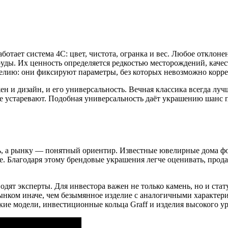
отает система 4С: цвет, чистота, огранка и вес. Любое отклоне
уды. Их ценность определяется редкостью месторождений, каче
елию: они фиксируют параметры, без которых невозможно корре
н и дизайн, и его универсальность. Вечная классика всегда л
е устаревают. Подобная универсальность даёт украшению шанс п
ть, а рынку — понятный ориентир. Известные ювелирные дома ф
е. Благодаря этому брендовые украшения легче оценивать, прода
дят эксперты. Для инвестора важен не только камень, но и стату
ком иначе, чем безымянное изделие с аналогичными характери
едкие модели, инвестиционные кольца Graff и изделия высокого 