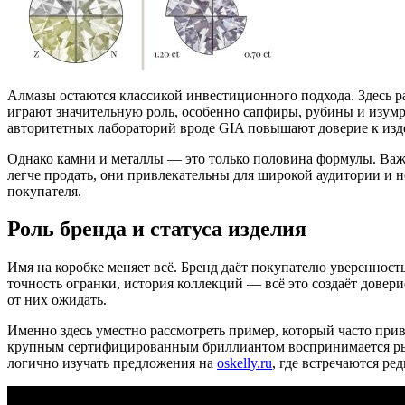
Алмазы остаются классикой инвестиционного подхода. Здесь раб
играют значительную роль, особенно сапфиры, рубины и изумр
авторитетных лабораторий вроде GIA повышают доверие к изд
Однако камни и металлы — это только половина формулы. Важе
легче продать, они привлекательны для широкой аудитории и н
покупателя.
Роль бренда и статуса изделия
Имя на коробке меняет всё. Бренд даёт покупателю увереннос
точность огранки, история коллекций — всё это создаёт довери
от них ожидать.
Именно здесь уместно рассмотреть пример, который часто приво
крупным сертифицированным бриллиантом воспринимается рын
логично изучать предложения на
oskelly.ru
, где встречаются р