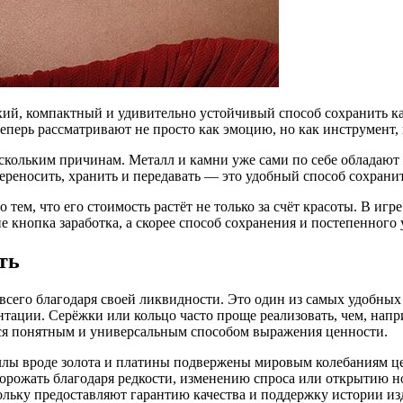
ий, компактный и удивительно устойчивый способ сохранить кап
теперь рассматривают не просто как эмоцию, но как инструмент
ескольким причинам. Металл и камни уже сами по себе обладают
реносить, хранить и передавать — это удобный способ сохранит
ем, что его стоимость растёт не только за счёт красоты. В игре
е кнопка заработка, а скорее способ сохранения и постепенного
ть
сего благодаря своей ликвидности. Это один из самых удобных 
ентации. Серёжки или кольцо часто проще реализовать, чем, нап
тся понятным и универсальным способом выражения ценности.
аллы вроде золота и платины подвержены мировым колебаниям це
орожать благодаря редкости, изменению спроса или открытию н
ольку предоставляют гарантию качества и поддержку истории из