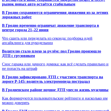
рынок новых авто остаётся стабильным
В Гродно сохраняются ограничения движения из-за летних
дорожных работ
В Гродно временно ограничат движение транспорта в
центре города 21–22 июня
Что сшить или переделать из секонда: подборка идей
апсайклинга для рукодельниц
Водителю стало плохо за рулём: под Гродно произошло
ДТП с грузовиком
Снос гаража или дачного домика: как всё сделать правильно и
не попасть на штраф
В Гродно зафиксировано ДТП с участием транспорта на
дороге Р-145: водитель электромопеда пострадал
В Гродненском районе ночное ДТП унесло жизнь мужчины
Как формируются пользовательские рейтинги и насколько им
можно доверять