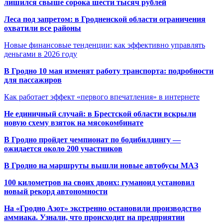
лишился свыше сорока шести тысяч рублей
Леса под запретом: в Гродненской области ограничения
охватили все районы
Новые финансовые тенденции: как эффективно управлять
деньгами в 2026 году
В Гродно 10 мая изменят работу транспорта: подробности
для пассажиров
Как работает эффект «первого впечатления» в интернете
Не единичный случай: в Брестской области вскрыли
новую схему взяток на мясокомбинате
В Гродно пройдет чемпионат по бодибилдингу —
ожидается около 200 участников
В Гродно на маршруты вышли новые автобусы МАЗ
100 километров на своих двоих: гуманоид установил
новый рекорд автономности
На «Гродно Азот» экстренно остановили производство
аммиака. Узнали, что происходит на предприятии