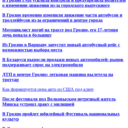
В Гродно ГАИ усилила контроль и предупредила водителей
о изменении движения из-за городского выпускного
В Гродно временно изменили движение части автобусов и
троллейбусов из-за ограничений в центре города
Мотоциклист погиб на трассе под Гродно, его 17-летняя
дочь попала в больницу
Из Гродно в Варшаву запустят новый автобусный рейс с
возможностью выбора места
В Беларуси выросли продажи новых автомобилей: рынок
поддерживает спрос на электромобили
ДТП в центре Гродно: легковая машина вылетела на
тротуар
Как формируется цена авто из США под ключ
После фестиваля под Волковыском нетрезвый житель
Минска устроил драку с милицией
В Гродно пройдет юбилейный Фестиваль национальных
культур