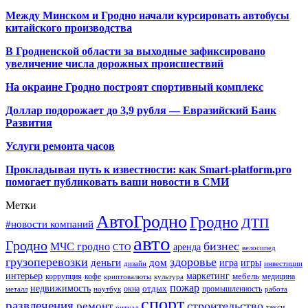
Между Минском и Гродно начали курсировать автобусы
китайского производства
В Гродненской области за выходные зафиксировано
увеличение числа дорожных происшествий
На окраине Гродно построят спортивный
комплекс
Доллар подорожает до 3,9 рубля — Евразийский Банк
Развития
Услуги ремонта часов
Прокладывая путь к известности: как Smart-platform.pro
помогает публиковать ваши новости в СМИ
Метки
АвтоГродно
Гродно
ДТП
#новости компаний
авто
Гродно
бизнес
МЧС гродно
аренда
СТО
велосипед
грузоперевозки
здоровье
деньги
дом
игра
игры
дизайн
инвестиции
интерьер
маркетинг
мебель
коррупция
кофе
медицина
криптовалюты
культура
пожар
недвижимость
отдых
окна
промышленность
металл
ноутбук
работа
спорт
развлечения
строительство
ремонт
такси
ритуал