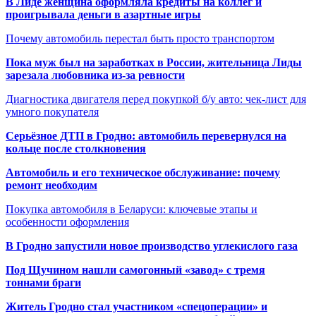
В Лиде женщина оформляла кредиты на коллег и
проигрывала деньги в азартные игры
Почему автомобиль перестал быть просто транспортом
Пока муж был на заработках в России, жительница Лиды
зарезала любовника из-за ревности
Диагностика двигателя перед покупкой б/у авто: чек-лист для
умного покупателя
Серьёзное ДТП в Гродно: автомобиль перевернулся на
кольце после столкновения
Автомобиль и его техническое обслуживание: почему
ремонт необходим
Покупка автомобиля в Беларуси: ключевые этапы и
особенности оформления
В Гродно запустили новое производство углекислого газа
Под Щучином нашли самогонный «завод» с тремя
тоннами браги
Житель Гродно стал участником «спецоперации» и