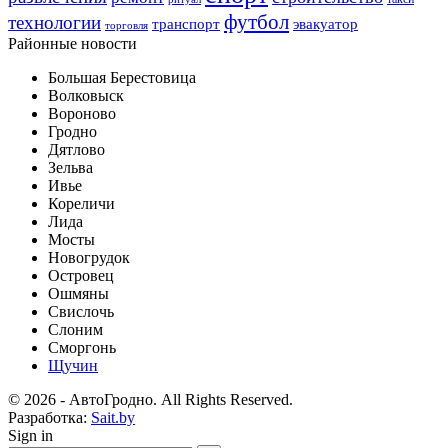
футбол
технологии
транспорт
эвакуатор
торговля
Районные новости
Большая Берестовица
Волковыск
Вороново
Гродно
Дятлово
Зельва
Ивье
Кореличи
Лида
Мосты
Новогрудок
Островец
Ошмяны
Свислочь
Слоним
Сморгонь
Щучин
© 2026 - АвтоГродно. All Rights Reserved.
Разработка:
Sait.by
Sign in