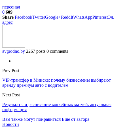
персонал
0
609
Share
Facebook
Twitter
Google+
ReddIt
WhatsApp
Pinterest
Эл.
адрес
avgrodno.by
2267 posts
0 comments
Prev Post
VIP-трансфер в Минске: почему бизнесмены выбирают
аренду премиум авто с водителем
Next Post
Результаты и расписание хоккейных матчей: актуальная
информация
Вам также могут понравиться
Еще от автора
Новости