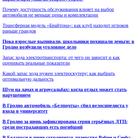
Почему доступность обслуживания влияет на выбор
автомобиля не меньше цены и комплектации
Трансферная модель «Брайтона»: как клуб находит игроков
раньше грандов
Пока взрослые выпивали, школьники похищали деньги: в
Гродно возбудили уголовное дело
Запас хода электротранспорта: от чего он зависит и как
оценивать реальные показатели
Какой запас хода нужен электроскутеру: как выбрать
оптимальную дальность
Шум на дачах и агроусадьбах: когда отдых может стать
нарушением
В Гродно автомобиль «Белпочты» сбил велосипедиста у
входа в университет
В Гродно за июнь зафиксирована серия серьёзных ДТП:
среди пострадавших есть погибший
В Беларуси в июне сохраняется лидерство Belgee и Geely: