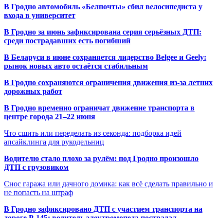
В Гродно автомобиль «Белпочты» сбил велосипедиста у
входа в университет
В Гродно за июнь зафиксирована серия серьёзных ДТП:
среди пострадавших есть погибший
В Беларуси в июне сохраняется лидерство Belgee и Geely:
рынок новых авто остаётся стабильным
В Гродно сохраняются ограничения движения из-за летних
дорожных работ
В Гродно временно ограничат движение транспорта в
центре города 21–22 июня
Что сшить или переделать из секонда: подборка идей
апсайклинга для рукодельниц
Водителю стало плохо за рулём: под Гродно произошло
ДТП с грузовиком
Снос гаража или дачного домика: как всё сделать правильно и
не попасть на штраф
В Гродно зафиксировано ДТП с участием транспорта на
дороге Р-145: водитель электромопеда пострадал