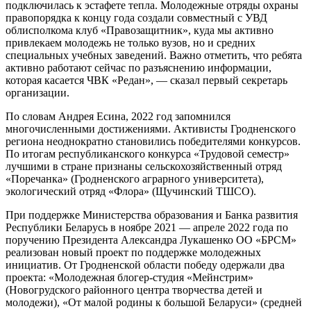
подключилась к эстафете тепла. Молодежные отряды охраны
правопорядка к концу года создали совместный с УВД
облисполкома клуб «Правозащитник», куда мы активно
привлекаем молодежь не только вузов, но и средних
специальных учебных заведений. Важно отметить, что ребята
активно работают сейчас по разъяснению информации,
которая касается ЧВК «Редан», — сказал первый секретарь
организации.
По словам Андрея Есина, 2022 год запомнился
многочисленными достижениями. Активисты Гродненского
региона неоднократно становились победителями конкурсов.
По итогам республиканского конкурса «Трудовой семестр»
лучшими в стране признаны сельскохозяйственный отряд
«Поречанка» (Гродненского аграрного университета),
экологический отряд «Флора» (Щучинский ТШСО).
При поддержке Министерства образования и Банка развития
Республики Беларусь в ноябре 2021 — апреле 2022 года по
поручению Президента Александра Лукашенко ОО «БРСМ»
реализован новый проект по поддержке молодежных
инициатив. От Гродненской области победу одержали два
проекта: «Молодежная блогер-студия «Мейнстрим»
(Новогрудского районного центра творчества детей и
молодежи), «От малой родины к большой Беларуси» (средней