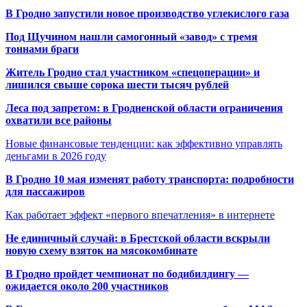
В Гродно запустили новое производство углекислого газа
Под Щучином нашли самогонный «завод» с тремя
тоннами браги
Житель Гродно стал участником «спецоперации» и
лишился свыше сорока шести тысяч рублей
Леса под запретом: в Гродненской области ограничения
охватили все районы
Новые финансовые тенденции: как эффективно управлять
деньгами в 2026 году
В Гродно 10 мая изменят работу транспорта: подробности
для пассажиров
Как работает эффект «первого впечатления» в интернете
Не единичный случай: в Брестской области вскрыли
новую схему взяток на мясокомбинате
В Гродно пройдет чемпионат по бодибилдингу —
ожидается около 200 участников