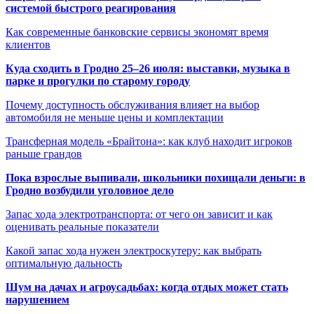
системой быстрого реагирования
Как современные банковские сервисы экономят время
клиентов
Куда сходить в Гродно 25–26 июля: выставки, музыка в
парке и прогулки по старому городу
Почему доступность обслуживания влияет на выбор
автомобиля не меньше цены и комплектации
Трансферная модель «Брайтона»: как клуб находит игроков
раньше грандов
Пока взрослые выпивали, школьники похищали деньги: в
Гродно возбудили уголовное дело
Запас хода электротранспорта: от чего он зависит и как
оценивать реальные показатели
Какой запас хода нужен электроскутеру: как выбрать
оптимальную дальность
Шум на дачах и агроусадьбах: когда отдых может стать
нарушением