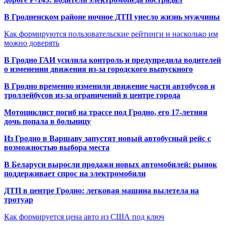
В Гродненском районе ночное ДТП унесло жизнь мужчины
Как формируются пользовательские рейтинги и насколько им
можно доверять
В Гродно ГАИ усилила контроль и предупредила водителей
о изменении движения из-за городского выпускного
В Гродно временно изменили движение части автобусов и
троллейбусов из-за ограничений в центре города
Мотоциклист погиб на трассе под Гродно, его 17-летняя
дочь попала в больницу
Из Гродно в Варшаву запустят новый автобусный рейс с
возможностью выбора места
В Беларуси выросли продажи новых автомобилей: рынок
поддерживает спрос на электромобили
ДТП в центре Гродно: легковая машина вылетела на
тротуар
Как формируется цена авто из США под ключ