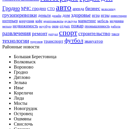
авто
Гродно
бизнес
МЧС гродно
аренда
СТО
велосипед
грузоперевозки
здоровье
деньги
дом
игра
игры
дизайн
инвестиции
интерьер
маркетинг
мебель
коррупция
кофе
медицина
криптовалюты
культура
пожар
недвижимость
отдых
окна
промышленность
металл
ноутбук
работа
спорт
развлечения
строительство
ремонт
такси
ритуал
футбол
технологии
транспорт
эвакуатор
торговля
Районные новости
Большая Берестовица
Волковыск
Вороново
Гродно
Дятлово
Зельва
Ивье
Кореличи
Лида
Мосты
Новогрудок
Островец
Ошмяны
Свислочь