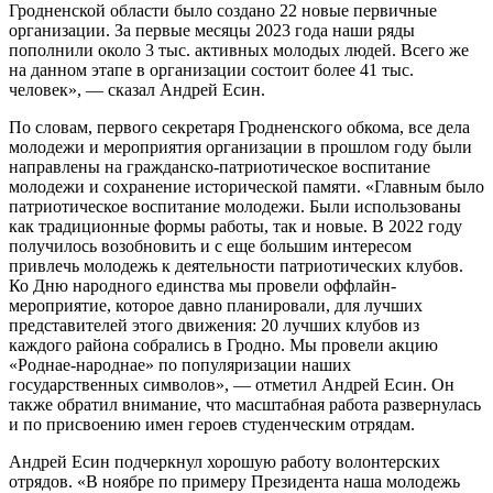
Гродненской области было создано 22 новые первичные
организации. За первые месяцы 2023 года наши ряды
пополнили около 3 тыс. активных молодых людей. Всего же
на данном этапе в организации состоит более 41 тыс.
человек», — сказал Андрей Есин.
По словам, первого секретаря Гродненского обкома, все дела
молодежи и мероприятия организации в прошлом году были
направлены на гражданско-патриотическое воспитание
молодежи и сохранение исторической памяти. «Главным было
патриотическое воспитание молодежи. Были использованы
как традиционные формы работы, так и новые. В 2022 году
получилось возобновить и с еще большим интересом
привлечь молодежь к деятельности патриотических клубов.
Ко Дню народного единства мы провели оффлайн-
мероприятие, которое давно планировали, для лучших
представителей этого движения: 20 лучших клубов из
каждого района собрались в Гродно. Мы провели акцию
«Роднае-народнае» по популяризации наших
государственных символов», — отметил Андрей Есин. Он
также обратил внимание, что масштабная работа развернулась
и по присвоению имен героев студенческим отрядам.
Андрей Есин подчеркнул хорошую работу волонтерских
отрядов. «В ноябре по примеру Президента наша молодежь