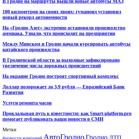
В Гродно на маршруты вышли новые автобусы МАЗ
100 километров на своих двоих: гуманоид установил
новый рекорд автономности
На «Гродно Азот» экстренно остановили производство
аммиака. Узнали, что происходит на предприятии
Между Минском и Гродно начали курсировать автобусы
китайского производства
В Гродненской области за выходные зафиксировано
увеличение числа дорожных происшествий
На окраине Гродно построят спортивный
комплекс
Доллар подорожает до 3,9 рубля — Евразийский Банк
Развития
Услуги ремонта часов
Прокладывая путь к известности: как Smart-platform.pro
помогает публиковать ваши новости в СМИ
Метки
АвтоГродно
Гродно
ДТП
#новости компаний