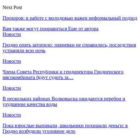
Next Post
Прохоров: в работе с молодежью важен неформальный подход
Вам также могут понравиться
Еще от автора
Новости
Гродно опять затопило: ливневки не справились, последствия
устраняли всю ночь
Новости
Члена Совета Республики и гендиректора Гродненского
мясокомбината будут судить за…
Новости
В нескольких районах Волковыска ожидаются перебои и
ухудшение качества воды
Новости
Пока взрослые выпивали, школьники похищали деньги: в
Гродно возбудили уголовное дело