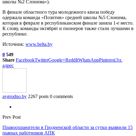
школы №2 Слонима»).
В финале областного тура молодежного квиза победу
одержала команда «Позитив» средней школы №5 Слонима,
которая в феврале в республиканском финале заняла 1-е место.
К слову, команды октябрят и пионеров также стали лучшими в
республике.
Источник:
www.belta.by
0
549
Share
Facebook
Twitter
Google+
ReddIt
WhatsApp
Pinterest
Эл.
адрес
avgrodno.by
2267 posts
0 comments
Prev Post
Правоохранители в Гродненской области за сутки выявили 15
пьяных работников АПК