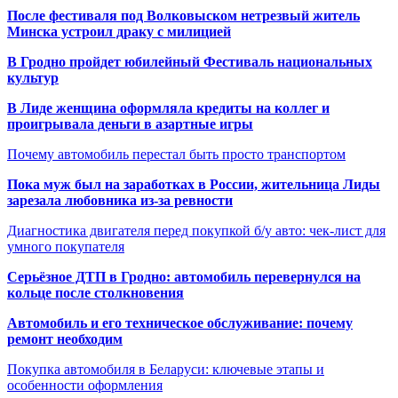
После фестиваля под Волковыском нетрезвый житель
Минска устроил драку с милицией
В Гродно пройдет юбилейный Фестиваль национальных
культур
В Лиде женщина оформляла кредиты на коллег и
проигрывала деньги в азартные игры
Почему автомобиль перестал быть просто транспортом
Пока муж был на заработках в России, жительница Лиды
зарезала любовника из-за ревности
Диагностика двигателя перед покупкой б/у авто: чек-лист для
умного покупателя
Серьёзное ДТП в Гродно: автомобиль перевернулся на
кольце после столкновения
Автомобиль и его техническое обслуживание: почему
ремонт необходим
Покупка автомобиля в Беларуси: ключевые этапы и
особенности оформления