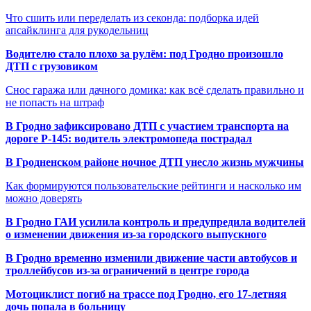
Что сшить или переделать из секонда: подборка идей
апсайклинга для рукодельниц
Водителю стало плохо за рулём: под Гродно произошло
ДТП с грузовиком
Снос гаража или дачного домика: как всё сделать правильно и
не попасть на штраф
В Гродно зафиксировано ДТП с участием транспорта на
дороге Р-145: водитель электромопеда пострадал
В Гродненском районе ночное ДТП унесло жизнь мужчины
Как формируются пользовательские рейтинги и насколько им
можно доверять
В Гродно ГАИ усилила контроль и предупредила водителей
о изменении движения из-за городского выпускного
В Гродно временно изменили движение части автобусов и
троллейбусов из-за ограничений в центре города
Мотоциклист погиб на трассе под Гродно, его 17-летняя
дочь попала в больницу