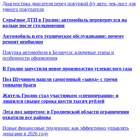
Диагностика двигателя перед покупкой б/у авто: чек-лист для
умного покупателя
Серьёзное ДТП в Гродно: автомобиль перевернулся на
кольце после столкновения
Автомобиль и его техническое обслуживание: почему
ремонт необходим
Покупка автомобиля в Беларуси: ключевые этапы и
особенности оформления
В Гродно запустили новое производство углекислого газа
Под Щучином нашли самогонный «завод» с тремя
тоннами браги
Житель Гродно стал участником «спецоперации» и
лишился свыше сорока шести тысяч рублей
Леса под запретом: в Гродненской области ограничения
охватили все районы
Новые финансовые тенденции: как эффективно управлять
деньгами в 2026 году