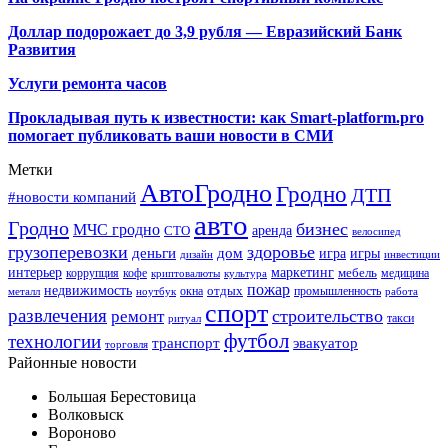
Доллар подорожает до 3,9 рубля — Евразийский Банк
Развития
Услуги ремонта часов
Прокладывая путь к известности: как Smart-platform.pro
помогает публиковать ваши новости в СМИ
Метки
АвтоГродно
Гродно
ДТП
#новости компаний
авто
Гродно
бизнес
МЧС гродно
аренда
СТО
велосипед
грузоперевозки
здоровье
деньги
дом
игра
игры
дизайн
инвестиции
интерьер
маркетинг
мебель
коррупция
кофе
медицина
криптовалюты
культура
пожар
недвижимость
отдых
окна
промышленность
металл
ноутбук
работа
спорт
развлечения
строительство
ремонт
такси
ритуал
футбол
технологии
транспорт
эвакуатор
торговля
Районные новости
Большая Берестовица
Волковыск
Вороново