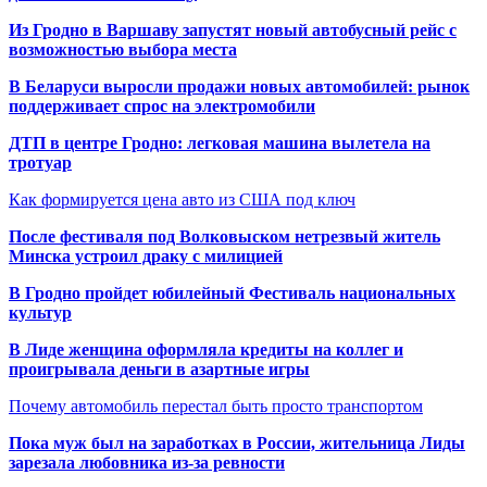
Из Гродно в Варшаву запустят новый автобусный рейс с
возможностью выбора места
В Беларуси выросли продажи новых автомобилей: рынок
поддерживает спрос на электромобили
ДТП в центре Гродно: легковая машина вылетела на
тротуар
Как формируется цена авто из США под ключ
После фестиваля под Волковыском нетрезвый житель
Минска устроил драку с милицией
В Гродно пройдет юбилейный Фестиваль национальных
культур
В Лиде женщина оформляла кредиты на коллег и
проигрывала деньги в азартные игры
Почему автомобиль перестал быть просто транспортом
Пока муж был на заработках в России, жительница Лиды
зарезала любовника из-за ревности