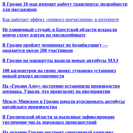
В Гродно 10 мая изменят работу транспорта: подробности
для пассажиров
Как работает эффект «первого впечатления» в интернете
Не единичный случай: в Брестской области вскрыли
новую схему взяток на мясокомбинате
В Гродно пройдет чемпионат по бодибилдингу —
ожидается около 200 участников
В Гродно на маршруты вышли новые автобусы МАЗ
100 километров на своих двоих: гуманоид установил
новый рекорд автономности
На «Гродно Азот» экстренно остановили производство
аммиака. Узнали, что происходит на предприятии
Между Минском и Гродно начали курсировать автобусы
китайского производства
В Гродненской области за выходные зафиксировано
увеличение числа дорожных происшествий
На окраине Гродно построят спортивный
комплекс