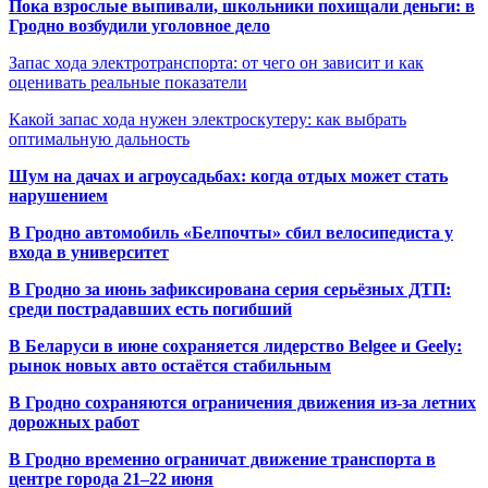
Пока взрослые выпивали, школьники похищали деньги: в
Гродно возбудили уголовное дело
Запас хода электротранспорта: от чего он зависит и как
оценивать реальные показатели
Какой запас хода нужен электроскутеру: как выбрать
оптимальную дальность
Шум на дачах и агроусадьбах: когда отдых может стать
нарушением
В Гродно автомобиль «Белпочты» сбил велосипедиста у
входа в университет
В Гродно за июнь зафиксирована серия серьёзных ДТП:
среди пострадавших есть погибший
В Беларуси в июне сохраняется лидерство Belgee и Geely:
рынок новых авто остаётся стабильным
В Гродно сохраняются ограничения движения из-за летних
дорожных работ
В Гродно временно ограничат движение транспорта в
центре города 21–22 июня