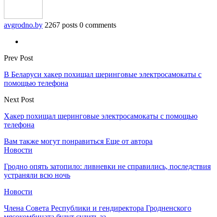
avgrodno.by
2267 posts
0 comments
Prev Post
В Беларуси хакер похищал шеринговые электросамокаты с
помощью телефона
Next Post
Хакер похищал шеринговые электросамокаты с помощью
телефона
Вам также могут понравиться
Еще от автора
Новости
Гродно опять затопило: ливневки не справились, последствия
устраняли всю ночь
Новости
Члена Совета Республики и гендиректора Гродненского
мясокомбината будут судить за…