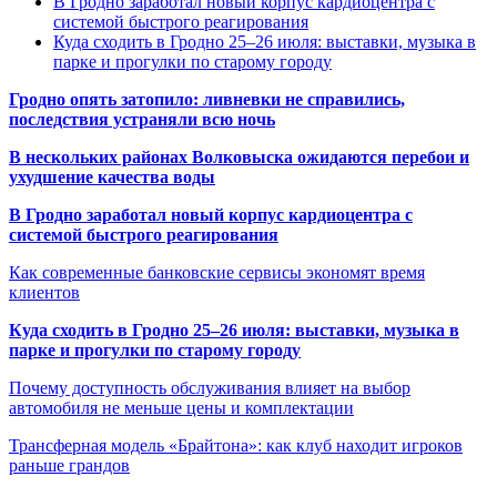
В Гродно заработал новый корпус кардиоцентра с
системой быстрого реагирования
Куда сходить в Гродно 25–26 июля: выставки, музыка в
парке и прогулки по старому городу
Гродно опять затопило: ливневки не справились,
последствия устраняли всю ночь
В нескольких районах Волковыска ожидаются перебои и
ухудшение качества воды
В Гродно заработал новый корпус кардиоцентра с
системой быстрого реагирования
Как современные банковские сервисы экономят время
клиентов
Куда сходить в Гродно 25–26 июля: выставки, музыка в
парке и прогулки по старому городу
Почему доступность обслуживания влияет на выбор
автомобиля не меньше цены и комплектации
Трансферная модель «Брайтона»: как клуб находит игроков
раньше грандов