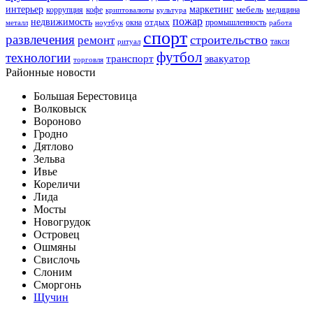
интерьер
маркетинг
мебель
коррупция
кофе
медицина
криптовалюты
культура
пожар
недвижимость
отдых
окна
промышленность
металл
ноутбук
работа
спорт
развлечения
строительство
ремонт
такси
ритуал
футбол
технологии
транспорт
эвакуатор
торговля
Районные новости
Большая Берестовица
Волковыск
Вороново
Гродно
Дятлово
Зельва
Ивье
Кореличи
Лида
Мосты
Новогрудок
Островец
Ошмяны
Свислочь
Слоним
Сморгонь
Щучин