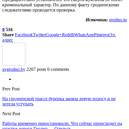
криминальный характер. По данному факту гродненскими
следователями проводится проверка.
Источник:
grodno.in
0
516
Share
Facebook
Twitter
Google+
ReddIt
WhatsApp
Pinterest
Эл.
адрес
avgrodno.by
2267 posts
0 comments
Prev Post
На гродненской трассе буренка заняла левую полосу и не
хотела уступать
Next Post
Работы временно приостановили. Что сейчас происходит на
участке дороги Гродно — Одельск