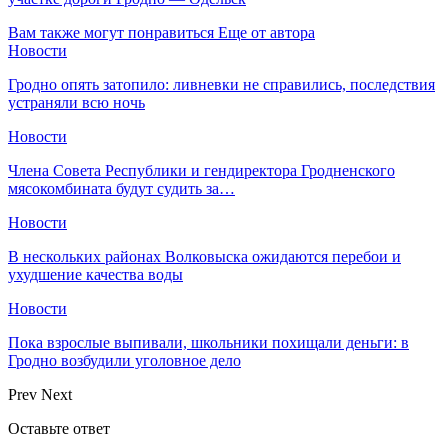
Вам также могут понравиться
Еще от автора
Новости
Гродно опять затопило: ливневки не справились, последствия
устраняли всю ночь
Новости
Члена Совета Республики и гендиректора Гродненского
мясокомбината будут судить за…
Новости
В нескольких районах Волковыска ожидаются перебои и
ухудшение качества воды
Новости
Пока взрослые выпивали, школьники похищали деньги: в
Гродно возбудили уголовное дело
Prev
Next
Оставьте ответ