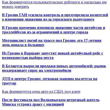
Как формируются пользовательские рейтинги и насколько им
можно доверять
В Гродно ГАИ усилила контроль и предупредила водителей
о изменении движения из-за городского выпускного
В Гродно временно изменили движение части автобусов и
троллейбусов из-за ограничений в центре города
Мотоциклист погиб на трассе под Гродно, его 17-летняя
дочь попала в больницу
Из Гродно в Варшаву запустят новый автобусный рейс с
возможностью выбора места
В Беларуси выросли продажи новых автомобилей: рынок
поддерживает спрос на электромобили
ДТП в центре Гродно: легковая машина вылетела на
тротуар
Как формируется цена авто из США под ключ
После фестиваля под Волковыском нетрезвый житель
Минска устроил драку с милицией