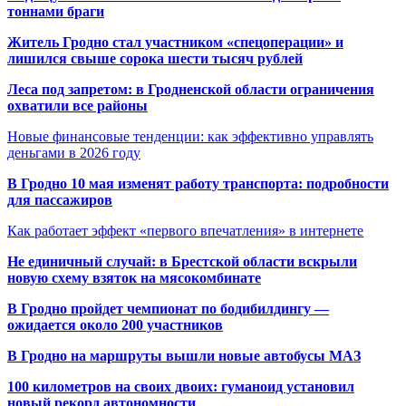
тоннами браги
Житель Гродно стал участником «спецоперации» и
лишился свыше сорока шести тысяч рублей
Леса под запретом: в Гродненской области ограничения
охватили все районы
Новые финансовые тенденции: как эффективно управлять
деньгами в 2026 году
В Гродно 10 мая изменят работу транспорта: подробности
для пассажиров
Как работает эффект «первого впечатления» в интернете
Не единичный случай: в Брестской области вскрыли
новую схему взяток на мясокомбинате
В Гродно пройдет чемпионат по бодибилдингу —
ожидается около 200 участников
В Гродно на маршруты вышли новые автобусы МАЗ
100 километров на своих двоих: гуманоид установил
новый рекорд автономности