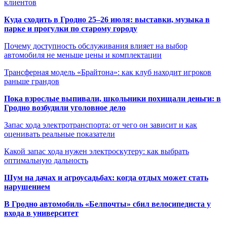
клиентов
Куда сходить в Гродно 25–26 июля: выставки, музыка в
парке и прогулки по старому городу
Почему доступность обслуживания влияет на выбор
автомобиля не меньше цены и комплектации
Трансферная модель «Брайтона»: как клуб находит игроков
раньше грандов
Пока взрослые выпивали, школьники похищали деньги: в
Гродно возбудили уголовное дело
Запас хода электротранспорта: от чего он зависит и как
оценивать реальные показатели
Какой запас хода нужен электроскутеру: как выбрать
оптимальную дальность
Шум на дачах и агроусадьбах: когда отдых может стать
нарушением
В Гродно автомобиль «Белпочты» сбил велосипедиста у
входа в университет