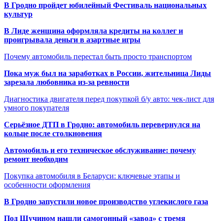
В Гродно пройдет юбилейный Фестиваль национальных
культур
В Лиде женщина оформляла кредиты на коллег и
проигрывала деньги в азартные игры
Почему автомобиль перестал быть просто транспортом
Пока муж был на заработках в России, жительница Лиды
зарезала любовника из-за ревности
Диагностика двигателя перед покупкой б/у авто: чек-лист для
умного покупателя
Серьёзное ДТП в Гродно: автомобиль перевернулся на
кольце после столкновения
Автомобиль и его техническое обслуживание: почему
ремонт необходим
Покупка автомобиля в Беларуси: ключевые этапы и
особенности оформления
В Гродно запустили новое производство углекислого газа
Под Щучином нашли самогонный «завод» с тремя