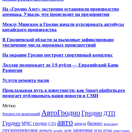
На «Гродно Азот» экстренно остановили производство
аммиака. Узнали, что происходит на предприятии
Между Минском и Гродно начали курсировать автобусы
китайского производства
В Гродненской области за выходные зафиксировано
увеличение числа дорожных происшествий
На окраине Гродно построят спортивный
комплекс
Доллар подорожает до 3,9 рубля — Евразийский Банк
Развития
Услуги ремонта часов
Прокладывая путь к известности: как Smart-platform.pro
помогает публиковать ваши новости в СМИ
Метки
АвтоГродно
Гродно
ДТП
#новости компаний
авто
Гродно
бизнес
МЧС гродно
аренда
СТО
велосипед
грузоперевозки
здоровье
деньги
дом
игра
игры
дизайн
инвестиции