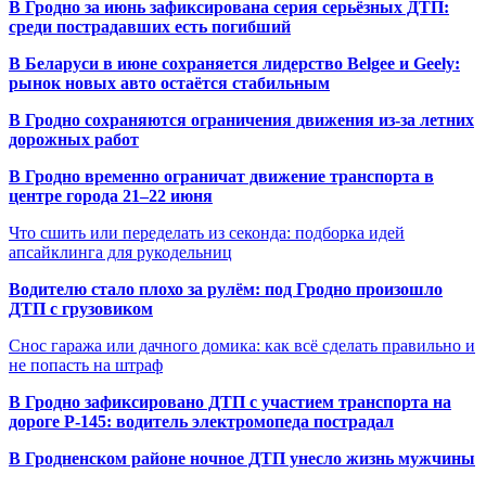
В Гродно за июнь зафиксирована серия серьёзных ДТП:
среди пострадавших есть погибший
В Беларуси в июне сохраняется лидерство Belgee и Geely:
рынок новых авто остаётся стабильным
В Гродно сохраняются ограничения движения из-за летних
дорожных работ
В Гродно временно ограничат движение транспорта в
центре города 21–22 июня
Что сшить или переделать из секонда: подборка идей
апсайклинга для рукодельниц
Водителю стало плохо за рулём: под Гродно произошло
ДТП с грузовиком
Снос гаража или дачного домика: как всё сделать правильно и
не попасть на штраф
В Гродно зафиксировано ДТП с участием транспорта на
дороге Р-145: водитель электромопеда пострадал
В Гродненском районе ночное ДТП унесло жизнь мужчины