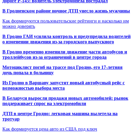
дороге Р-145: водитель электромопеда пострадал
В Гродненском районе ночное ДТП унесло жизнь мужчины
Как формируются пользовательские рейтинги и насколько им
можно доверять
В Гродно ГАИ усилила контроль и предупредила водителей
о изменении движения из-за городского выпускного
В Гродно временно изменили движение части автобусов и
троллейбусов из-за ограничений в центре города
Мотоциклист погиб на трассе под Гродно, его 17-летняя
дочь попала в больницу
Из Гродно в Варшаву запустят новый автобусный рейс с
возможностью выбора места
В Беларуси выросли продажи новых автомобилей: рынок
поддерживает спрос на электромобили
ДТП в центре Гродно: легковая машина вылетела на
тротуар
Как формируется цена авто из США под ключ