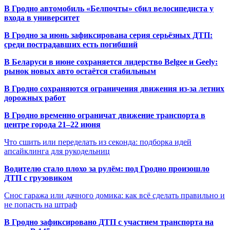
В Гродно автомобиль «Белпочты» сбил велосипедиста у
входа в университет
В Гродно за июнь зафиксирована серия серьёзных ДТП:
среди пострадавших есть погибший
В Беларуси в июне сохраняется лидерство Belgee и Geely:
рынок новых авто остаётся стабильным
В Гродно сохраняются ограничения движения из-за летних
дорожных работ
В Гродно временно ограничат движение транспорта в
центре города 21–22 июня
Что сшить или переделать из секонда: подборка идей
апсайклинга для рукодельниц
Водителю стало плохо за рулём: под Гродно произошло
ДТП с грузовиком
Снос гаража или дачного домика: как всё сделать правильно и
не попасть на штраф
В Гродно зафиксировано ДТП с участием транспорта на