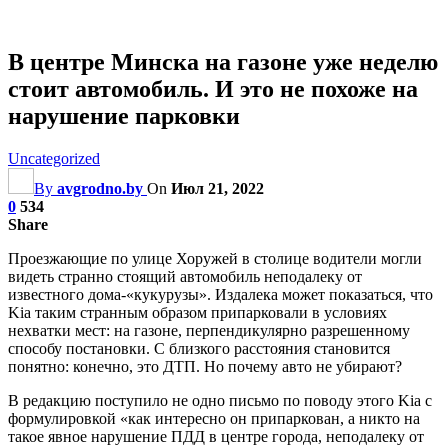
В центре Минска на газоне уже неделю
стоит автомобиль. И это не похоже на
нарушение парковки
Uncategorized
By
avgrodno.by
On
Июл 21, 2022
0
534
Share
Проезжающие по улице Хоружей в столице водители могли
видеть странно стоящий автомобиль неподалеку от
известного дома-«кукурузы». Издалека может показаться, что
Kia таким странным образом припарковали в условиях
нехватки мест: на газоне, перпендикулярно разрешенному
способу постановки. С близкого расстояния становится
понятно: конечно, это ДТП. Но почему авто не убирают?
В редакцию поступило не одно письмо по поводу этого Kia c
формулировкой «как интересно он
припаркован, а никто на
такое явное нарушение ПДД в центре города, неподалеку от