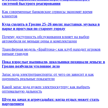
системой быстрого реагирования
Как современные банковские сервисы экономят время
клиентов
Куда сходить в Гродно 25–26 июля: выставки, музыка в
парке и прогулки по старому городу
Почему доступность обслуживания влияет на выбор
автомобиля не меньше цены и комплектации
Трансферная модель «Брайтона»: как клуб находит игроков
раньше грандов
Пока взрослые выпивали, школьники похищали деньги: в
Гродно возбудили уголовное дело
Запас хода электротранспорта: от чего он зависит и как
оценивать реальные показатели
Какой запас хода нужен электроскутеру: как выбрать
оптимальную дальность
Шум на дачах и агроусадьбах: когда отдых может стать
нарушением