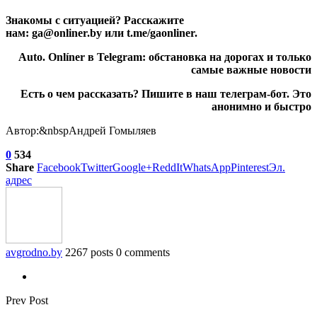
Знакомы с ситуацией? Расскажите
нам: ga@onliner.by или t.me/gaonliner.
Auto. Onlíner в Telegram: обстановка на дорогах и только
самые важные новости
Есть о чем рассказать? Пишите в наш телеграм-бот. Это
анонимно и быстро
Автор:&nbspАндрей Гомыляев
0
534
Share
Facebook
Twitter
Google+
ReddIt
WhatsApp
Pinterest
Эл.
адрес
avgrodno.by
2267 posts
0 comments
Prev Post