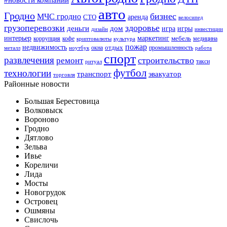
авто
Гродно
бизнес
МЧС гродно
аренда
СТО
велосипед
грузоперевозки
здоровье
деньги
дом
игра
игры
дизайн
инвестиции
интерьер
маркетинг
мебель
коррупция
кофе
медицина
криптовалюты
культура
пожар
недвижимость
отдых
окна
промышленность
металл
ноутбук
работа
спорт
развлечения
строительство
ремонт
такси
ритуал
футбол
технологии
транспорт
эвакуатор
торговля
Районные новости
Большая Берестовица
Волковыск
Вороново
Гродно
Дятлово
Зельва
Ивье
Кореличи
Лида
Мосты
Новогрудок
Островец
Ошмяны
Свислочь