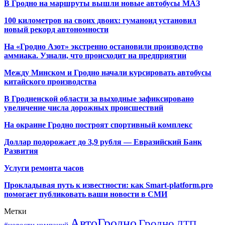
В Гродно на маршруты вышли новые автобусы МАЗ
100 километров на своих двоих: гуманоид установил
новый рекорд автономности
На «Гродно Азот» экстренно остановили производство
аммиака. Узнали, что происходит на предприятии
Между Минском и Гродно начали курсировать автобусы
китайского производства
В Гродненской области за выходные зафиксировано
увеличение числа дорожных происшествий
На окраине Гродно построят спортивный
комплекс
Доллар подорожает до 3,9 рубля — Евразийский Банк
Развития
Услуги ремонта часов
Прокладывая путь к известности: как Smart-platform.pro
помогает публиковать ваши новости в СМИ
Метки
АвтоГродно
Гродно
ДТП
#новости компаний