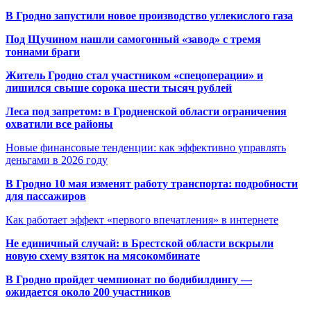
В Гродно запустили новое производство углекислого газа
Под Щучином нашли самогонный «завод» с тремя
тоннами браги
Житель Гродно стал участником «спецоперации» и
лишился свыше сорока шести тысяч рублей
Леса под запретом: в Гродненской области ограничения
охватили все районы
Новые финансовые тенденции: как эффективно управлять
деньгами в 2026 году
В Гродно 10 мая изменят работу транспорта: подробности
для пассажиров
Как работает эффект «первого впечатления» в интернете
Не единичный случай: в Брестской области вскрыли
новую схему взяток на мясокомбинате
В Гродно пройдет чемпионат по бодибилдингу —
ожидается около 200 участников