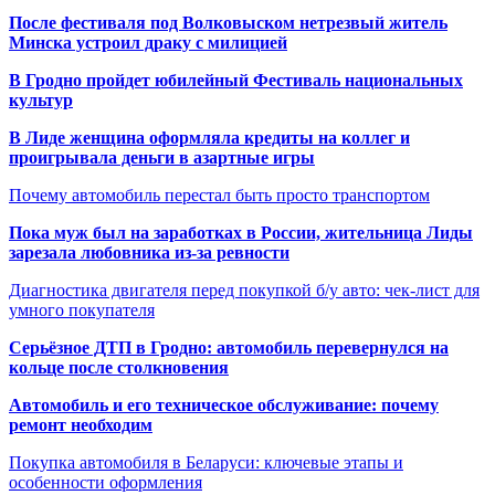
После фестиваля под Волковыском нетрезвый житель
Минска устроил драку с милицией
В Гродно пройдет юбилейный Фестиваль национальных
культур
В Лиде женщина оформляла кредиты на коллег и
проигрывала деньги в азартные игры
Почему автомобиль перестал быть просто транспортом
Пока муж был на заработках в России, жительница Лиды
зарезала любовника из-за ревности
Диагностика двигателя перед покупкой б/у авто: чек-лист для
умного покупателя
Серьёзное ДТП в Гродно: автомобиль перевернулся на
кольце после столкновения
Автомобиль и его техническое обслуживание: почему
ремонт необходим
Покупка автомобиля в Беларуси: ключевые этапы и
особенности оформления