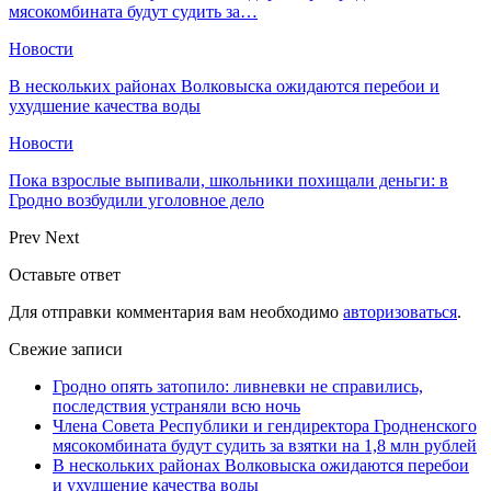
мясокомбината будут судить за…
Новости
В нескольких районах Волковыска ожидаются перебои и
ухудшение качества воды
Новости
Пока взрослые выпивали, школьники похищали деньги: в
Гродно возбудили уголовное дело
Prev
Next
Оставьте ответ
Для отправки комментария вам необходимо
авторизоваться
.
Свежие записи
Гродно опять затопило: ливневки не справились,
последствия устраняли всю ночь
Члена Совета Республики и гендиректора Гродненского
мясокомбината будут судить за взятки на 1,8 млн рублей
В нескольких районах Волковыска ожидаются перебои
и ухудшение качества воды