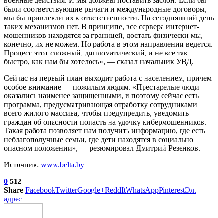
военные действия. И мы должны поставить заслон. Если бы
были соответствующие рычаги и международные договоры,
мы бы привлекли их к ответственности. На сегодняшний день
таких механизмов нет. В принципе, все сервера интернет-
мошенников находятся за границей, достать физически мы,
конечно, их не можем. Но работа в этом направлении ведется.
Процесс этот сложный, дипломатический, и не все так
быстро, как нам бы хотелось», — сказал начальник УВД.
Сейчас на первый план выходит работа с населением, причем
особое внимание — пожилым людям. «Престарелые люди
оказались наименее защищенными, и поэтому сейчас есть
программа, предусматривающая отработку сотрудниками
всего жилого массива, чтобы предупредить, уведомить
граждан об опасности попасть на удочку кибермошенников.
Такая работа позволяет нам получить информацию, где есть
неблагополучные семьи, где дети находятся в социально
опасном положении», — резюмировал Дмитрий Резенков.
Источник:
www.belta.by
0
512
Share
Facebook
Twitter
Google+
ReddIt
WhatsApp
Pinterest
Эл.
адрес