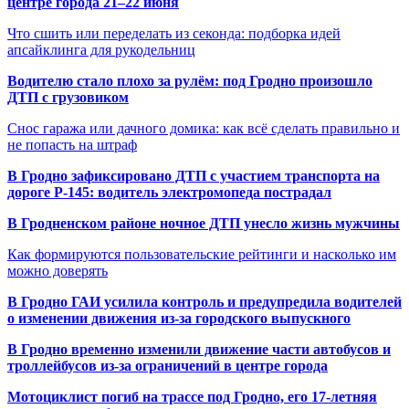
центре города 21–22 июня
Что сшить или переделать из секонда: подборка идей
апсайклинга для рукодельниц
Водителю стало плохо за рулём: под Гродно произошло
ДТП с грузовиком
Снос гаража или дачного домика: как всё сделать правильно и
не попасть на штраф
В Гродно зафиксировано ДТП с участием транспорта на
дороге Р-145: водитель электромопеда пострадал
В Гродненском районе ночное ДТП унесло жизнь мужчины
Как формируются пользовательские рейтинги и насколько им
можно доверять
В Гродно ГАИ усилила контроль и предупредила водителей
о изменении движения из-за городского выпускного
В Гродно временно изменили движение части автобусов и
троллейбусов из-за ограничений в центре города
Мотоциклист погиб на трассе под Гродно, его 17-летняя