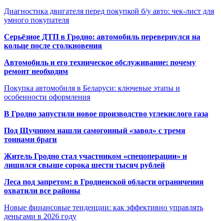
Диагностика двигателя перед покупкой б/у авто: чек-лист для
умного покупателя
Серьёзное ДТП в Гродно: автомобиль перевернулся на
кольце после столкновения
Автомобиль и его техническое обслуживание: почему
ремонт необходим
Покупка автомобиля в Беларуси: ключевые этапы и
особенности оформления
В Гродно запустили новое производство углекислого газа
Под Щучином нашли самогонный «завод» с тремя
тоннами браги
Житель Гродно стал участником «спецоперации» и
лишился свыше сорока шести тысяч рублей
Леса под запретом: в Гродненской области ограничения
охватили все районы
Новые финансовые тенденции: как эффективно управлять
деньгами в 2026 году