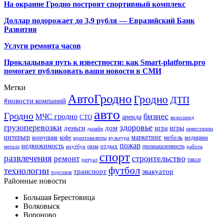
На окраине Гродно построят спортивный
комплекс
Доллар подорожает до 3,9 рубля — Евразийский Банк
Развития
Услуги ремонта часов
Прокладывая путь к известности: как Smart-platform.pro
помогает публиковать ваши новости в СМИ
Метки
АвтоГродно
Гродно
ДТП
#новости компаний
авто
Гродно
бизнес
МЧС гродно
аренда
СТО
велосипед
грузоперевозки
здоровье
деньги
дом
игра
игры
дизайн
инвестиции
интерьер
маркетинг
мебель
коррупция
кофе
медицина
криптовалюты
культура
пожар
недвижимость
отдых
окна
промышленность
металл
ноутбук
работа
спорт
развлечения
строительство
ремонт
такси
ритуал
футбол
технологии
транспорт
эвакуатор
торговля
Районные новости
Большая Берестовица
Волковыск
Вороново