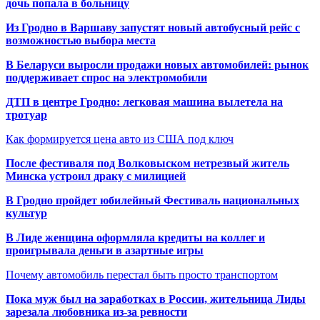
дочь попала в больницу
Из Гродно в Варшаву запустят новый автобусный рейс с
возможностью выбора места
В Беларуси выросли продажи новых автомобилей: рынок
поддерживает спрос на электромобили
ДТП в центре Гродно: легковая машина вылетела на
тротуар
Как формируется цена авто из США под ключ
После фестиваля под Волковыском нетрезвый житель
Минска устроил драку с милицией
В Гродно пройдет юбилейный Фестиваль национальных
культур
В Лиде женщина оформляла кредиты на коллег и
проигрывала деньги в азартные игры
Почему автомобиль перестал быть просто транспортом
Пока муж был на заработках в России, жительница Лиды
зарезала любовника из-за ревности