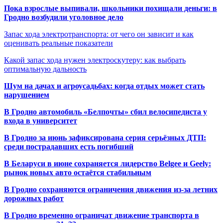
Пока взрослые выпивали, школьники похищали деньги: в
Гродно возбудили уголовное дело
Запас хода электротранспорта: от чего он зависит и как
оценивать реальные показатели
Какой запас хода нужен электроскутеру: как выбрать
оптимальную дальность
Шум на дачах и агроусадьбах: когда отдых может стать
нарушением
В Гродно автомобиль «Белпочты» сбил велосипедиста у
входа в университет
В Гродно за июнь зафиксирована серия серьёзных ДТП:
среди пострадавших есть погибший
В Беларуси в июне сохраняется лидерство Belgee и Geely:
рынок новых авто остаётся стабильным
В Гродно сохраняются ограничения движения из-за летних
дорожных работ
В Гродно временно ограничат движение транспорта в