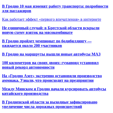
В Гродно 10 мая изменят работу транспорта: подробности
для пассажиров
Как работает эффект «первого впечатления» в интернете
Не единичный случай: в Брестской области вскрыли
новую схему взяток на мясокомбинате
В Гродно пройдет чемпионат по бодибилдингу —
ожидается около 200 участников
В Гродно на маршруты вышли новые автобусы МАЗ
100 километров на своих двоих: гуманоид установил
новый рекорд автономности
На «Гродно Азот» экстренно остановили производство
аммиака. Узнали, что происходит на предприятии
Между Минском и Гродно начали курсировать автобусы
китайского производства
В Гродненской области за выходные зафиксировано
увеличение числа дорожных происшествий