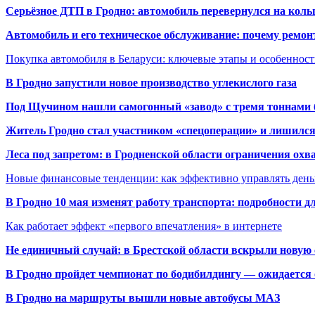
Серьёзное ДТП в Гродно: автомобиль перевернулся на коль
Автомобиль и его техническое обслуживание: почему ремон
Покупка автомобиля в Беларуси: ключевые этапы и особеннос
В Гродно запустили новое производство углекислого газа
Под Щучином нашли самогонный «завод» с тремя тоннами 
Житель Гродно стал участником «спецоперации» и лишилс
Леса под запретом: в Гродненской области ограничения охв
Новые финансовые тенденции: как эффективно управлять день
В Гродно 10 мая изменят работу транспорта: подробности д
Как работает эффект «первого впечатления» в интернете
Не единичный случай: в Брестской области вскрыли новую 
В Гродно пройдет чемпионат по бодибилдингу — ожидается 
В Гродно на маршруты вышли новые автобусы МАЗ