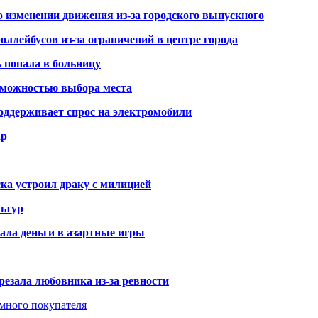
о изменении движения из-за городского выпускного
оллейбусов из-за ограничений в центре города
ь попала в больницу
озможностью выбора места
оддерживает спрос на электромобили
ар
ка устроил драку с милицией
ьтур
ала деньги в азартные игры
резала любовника из-за ревности
умного покупателя