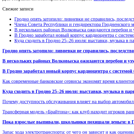
Свежие записи
Гродно опять затопило: ливневки не справились, последс
Члена Совета Республики и гендиректора Гродненского мя
В нескольких районах Волковыска ожидаются перебои и 
В Гродно заработал новый корпус кардиоцентра с систем
Куда сходить в Гродно 25–26 июля: выставки, музыка в п
Гродно опять затопило: ливневки не справились, последств
В нескольких районах Волковыска ожидаются перебои и ух
В Гродно заработал новый корпус кардиоцентра с системой
Как современные банковские сервисы экономят время клиенто
Куда сходить в Гродно 25–26 июля: выставки, музыка в пар
Почему доступность обслуживания влияет на выбор автомобил
Трансферная модель «Брайтона»: как клуб находит игроков ран
Пока взрослые выпивали, школьники похищали деньги: в Гр
Запас хода электротранспорта: от чего он зависит и как оценив