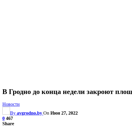
В Гродно до конца недели закроют пло
Новости
By
avgrodno.by
On
Июн 27, 2022
0
467
Share