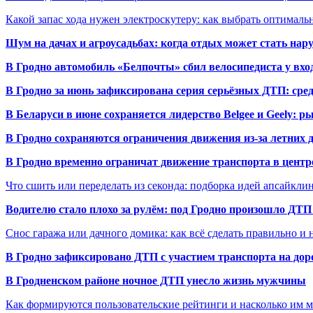
Какой запас хода нужен электроскутеру: как выбрать оптималь
Шум на дачах и агроусадьбах: когда отдых может стать на
В Гродно автомобиль «Белпочты» сбил велосипедиста у вхо
В Гродно за июнь зафиксирована серия серьёзных ДТП: сре
В Беларуси в июне сохраняется лидерство Belgee и Geely: 
В Гродно сохраняются ограничения движения из-за летних
В Гродно временно ограничат движение транспорта в центр
Что сшить или переделать из секонда: подборка идей апсайкли
Водителю стало плохо за рулём: под Гродно произошло ДТП
Снос гаража или дачного домика: как всё сделать правильно и 
В Гродно зафиксировано ДТП с участием транспорта на доро
В Гродненском районе ночное ДТП унесло жизнь мужчины
Как формируются пользовательские рейтинги и насколько им 