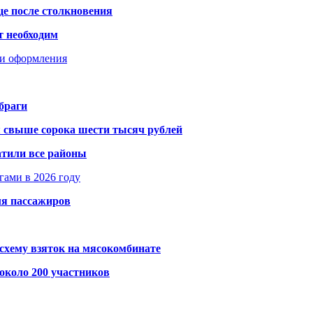
це после столкновения
т необходим
ти оформления
браги
я свыше сорока шести тысяч рублей
атили все районы
гами в 2026 году
ля пассажиров
схему взяток на мясокомбинате
около 200 участников