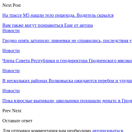
Next Post
На трассе М5 нашли тело пешехода. Водитель скрылся
Вам также могут понравиться
Еще от автора
Новости
Гродно опять затопило: ливневки не справились, последствия 
Новости
Члена Совета Республики и гендиректора Гродненского мясоко
Новости
В нескольких районах Волковыска ожидаются перебои и ухудш
Новости
Пока взрослые выпивали, школьники похищали деньги: в Грод
Prev
Next
Оставьте ответ
Для отправки комментария вам необходимо
авторизоваться
.