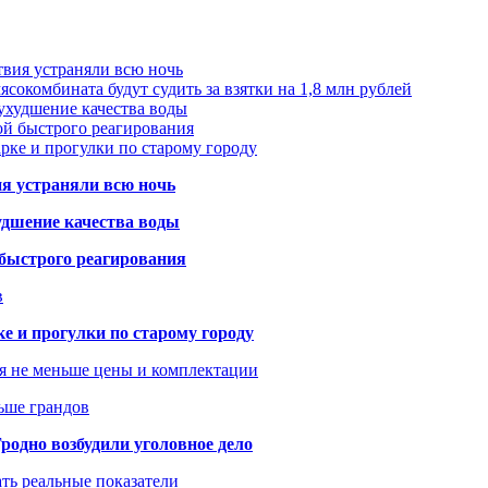
твия устраняли всю ночь
сокомбината будут судить за взятки на 1,8 млн рублей
ухудшение качества воды
ой быстрого реагирования
арке и прогулки по старому городу
ия устраняли всю ночь
удшение качества воды
 быстрого реагирования
в
ке и прогулки по старому городу
я не меньше цены и комплектации
ьше грандов
одно возбудили уголовное дело
ать реальные показатели