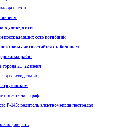
ную дальность
рушением
да в университет
ди пострадавших есть погибший
рынок новых авто остаётся стабильным
 дорожных работ
е города 21–22 июня
нга для рукодельниц
 с грузовиком
не попасть на штраф
ге Р-145: водитель электромопеда пострадал
можно доверять