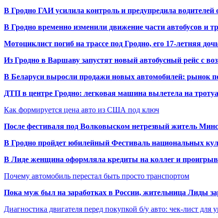
В Гродно ГАИ усилила контроль и предупредила водителей 
В Гродно временно изменили движение части автобусов и тр
Мотоциклист погиб на трассе под Гродно, его 17-летняя доч
Из Гродно в Варшаву запустят новый автобусный рейс с в
В Беларуси выросли продажи новых автомобилей: рынок п
ДТП в центре Гродно: легковая машина вылетела на троту
Как формируется цена авто из США под ключ
После фестиваля под Волковыском нетрезвый житель Минс
В Гродно пройдет юбилейный Фестиваль национальных кул
В Лиде женщина оформляла кредиты на коллег и проигрыв
Почему автомобиль перестал быть просто транспортом
Пока муж был на заработках в России, жительница Лиды за
Диагностика двигателя перед покупкой б/у авто: чек-лист для 