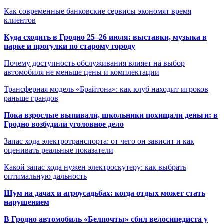
Как современные банковские сервисы экономят время
клиентов
Куда сходить в Гродно 25–26 июля: выставки, музыка в
парке и прогулки по старому городу
Почему доступность обслуживания влияет на выбор
автомобиля не меньше цены и комплектации
Трансферная модель «Брайтона»: как клуб находит игроков
раньше грандов
Пока взрослые выпивали, школьники похищали деньги: в
Гродно возбудили уголовное дело
Запас хода электротранспорта: от чего он зависит и как
оценивать реальные показатели
Какой запас хода нужен электроскутеру: как выбрать
оптимальную дальность
Шум на дачах и агроусадьбах: когда отдых может стать
нарушением
В Гродно автомобиль «Белпочты» сбил велосипедиста у