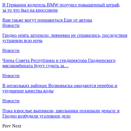
В Германии водитель BMW получил повышенный штраф,
за то что был на кроссовере
Вам также могут понравиться
Еще от автора
Новости
Гродно опять затопило: ливневки не справились, последствия
устраняли всю ночь
Новости
Члена Совета Республики и гендиректора Гродненского
мясокомбината будут судить за…
Новости
В нескольких районах Волковыска ожидаются перебои и
ухудшение качества воды
Новости
Пока взрослые выпивали, школьники похищали деньги: в
Гродно возбудили уголовное дело
Prev
Next