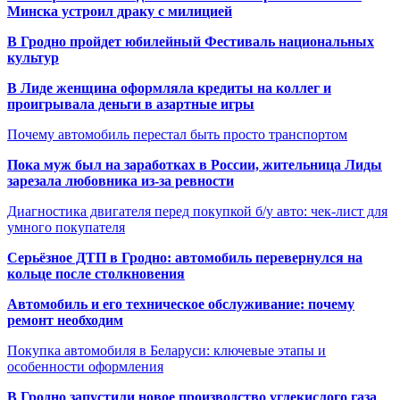
Минска устроил драку с милицией
В Гродно пройдет юбилейный Фестиваль национальных
культур
В Лиде женщина оформляла кредиты на коллег и
проигрывала деньги в азартные игры
Почему автомобиль перестал быть просто транспортом
Пока муж был на заработках в России, жительница Лиды
зарезала любовника из-за ревности
Диагностика двигателя перед покупкой б/у авто: чек-лист для
умного покупателя
Серьёзное ДТП в Гродно: автомобиль перевернулся на
кольце после столкновения
Автомобиль и его техническое обслуживание: почему
ремонт необходим
Покупка автомобиля в Беларуси: ключевые этапы и
особенности оформления
В Гродно запустили новое производство углекислого газа