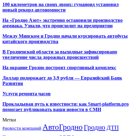
100 километров на своих двоих: гуманоид установил
новый рекорд автономности
На «Гродно Азот» экстренно остановили производство
аммиака. Узнали, что происходит на предприятии
Между Минском и Гродно начали курсировать автобусы
китайского производства
В Гродненской области за выходные зафиксировано
увеличение числа дорожных происшествий
На окраине Гродно построят спортивный
комплекс
Доллар подорожает до 3,9 рубля — Евразийский Банк
Развития
Услуги ремонта часов
Прокладывая путь к известности: как Smart-platform.pro
помогает публиковать ваши новости в СМИ
Метки
АвтоГродно
Гродно
ДТП
#новости компаний