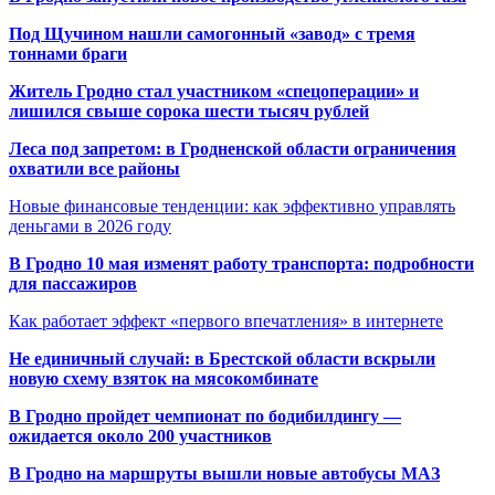
Под Щучином нашли самогонный «завод» с тремя
тоннами браги
Житель Гродно стал участником «спецоперации» и
лишился свыше сорока шести тысяч рублей
Леса под запретом: в Гродненской области ограничения
охватили все районы
Новые финансовые тенденции: как эффективно управлять
деньгами в 2026 году
В Гродно 10 мая изменят работу транспорта: подробности
для пассажиров
Как работает эффект «первого впечатления» в интернете
Не единичный случай: в Брестской области вскрыли
новую схему взяток на мясокомбинате
В Гродно пройдет чемпионат по бодибилдингу —
ожидается около 200 участников
В Гродно на маршруты вышли новые автобусы МАЗ