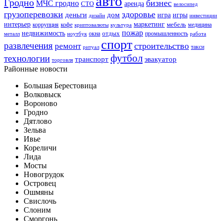
авто
Гродно
бизнес
МЧС гродно
аренда
СТО
велосипед
грузоперевозки
здоровье
деньги
дом
игра
игры
дизайн
инвестиции
интерьер
маркетинг
мебель
коррупция
кофе
медицина
криптовалюты
культура
пожар
недвижимость
отдых
окна
промышленность
металл
ноутбук
работа
спорт
развлечения
строительство
ремонт
такси
ритуал
футбол
технологии
транспорт
эвакуатор
торговля
Районные новости
Большая Берестовица
Волковыск
Вороново
Гродно
Дятлово
Зельва
Ивье
Кореличи
Лида
Мосты
Новогрудок
Островец
Ошмяны
Свислочь
Слоним
Сморгонь