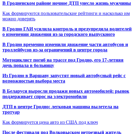
В Гродненском районе ночное ДТП унесло жизнь мужчины
Как формируются пользовательские рейтинги и насколько им
можно доверять
В Гродно ГАИ усилила контроль и предупредила водителей
о изменении движения из-за городского выпускного
В Гродно временно изменили движение части автобусов и
троллейбусов из-за ограничений в центре города
Мотоциклист погиб на трассе под Гродно, его 17-летняя
дочь попала в больницу
Из Гродно в Варшаву запустят новый автобусный рейс с
возможностью выбора места
В Беларуси выросли продажи новых автомобилей: рынок
поддерживает спрос на электромобили
ДТП в центре Гродно: легковая машина вылетела на
тротуар
Как формируется цена авто из США под ключ
После фестиваля под Волковыском нетрезвый житель