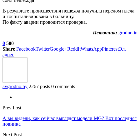
В результате происшествия пешеход получила перелом плеча
и госпитализирована в больницу.
По факту аварии проводится проверка.
Источник:
grodno.in
0
500
Share
Facebook
Twitter
Google+
ReddIt
WhatsApp
Pinterest
Эл.
адрес
avgrodno.by
2267 posts
0 comments
Prev Post
А вы видели, как сейчас выглядят модели MG? Вот последняя
новинка
Next Post