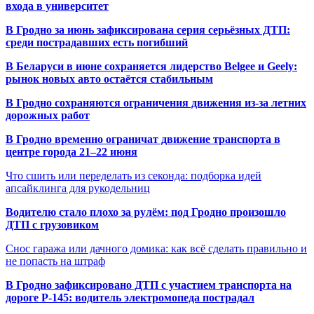
входа в университет
В Гродно за июнь зафиксирована серия серьёзных ДТП:
среди пострадавших есть погибший
В Беларуси в июне сохраняется лидерство Belgee и Geely:
рынок новых авто остаётся стабильным
В Гродно сохраняются ограничения движения из-за летних
дорожных работ
В Гродно временно ограничат движение транспорта в
центре города 21–22 июня
Что сшить или переделать из секонда: подборка идей
апсайклинга для рукодельниц
Водителю стало плохо за рулём: под Гродно произошло
ДТП с грузовиком
Снос гаража или дачного домика: как всё сделать правильно и
не попасть на штраф
В Гродно зафиксировано ДТП с участием транспорта на
дороге Р-145: водитель электромопеда пострадал