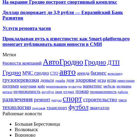
На окраине Гродно построят спортивный
комплекс
Доллар подорожает до 3,9 рубля — Евразийский Банк
Развития
Услуги ремонта часов
Прокладывая путь к известности: как Smart-platform.pro
помогает публиковать ваши новости в СМИ
Метки
АвтоГродно
Гродно
ДТП
#новости компаний
авто
Гродно
бизнес
МЧС гродно
аренда
СТО
велосипед
грузоперевозки
здоровье
деньги
дом
игра
игры
дизайн
инвестиции
интерьер
маркетинг
мебель
коррупция
кофе
медицина
криптовалюты
культура
пожар
недвижимость
отдых
окна
промышленность
металл
ноутбук
работа
спорт
развлечения
строительство
ремонт
такси
ритуал
футбол
технологии
транспорт
эвакуатор
торговля
Районные новости
Большая Берестовица
Волковыск
Вороново