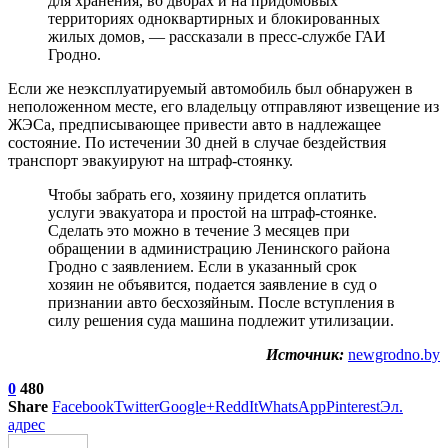
для хранения, во дворах и на придомовых
территориях одноквартирных и блокированных
жилых домов, — рассказали в пресс-службе ГАИ
Гродно.
Если же неэксплуатируемый автомобиль был обнаружен в
неположенном месте, его владельцу отправляют извещение из
ЖЭСа, предписывающее привести авто в надлежащее
состояние. По истечении 30 дней в случае бездействия
транспорт эвакуируют на штраф-стоянку.
Чтобы забрать его, хозяину придется оплатить
услуги эвакуатора и простой на штраф-стоянке.
Сделать это можно в течение 3 месяцев при
обращении в администрацию Ленинского района
Гродно с заявлением. Если в указанный срок
хозяин не объявится, подается заявление в суд о
признании авто бесхозяйным. После вступления в
силу решения суда машина подлежит утилизации.
Источник:
newgrodno.by
0
480
Share
Facebook
Twitter
Google+
ReddIt
WhatsApp
Pinterest
Эл.
адрес