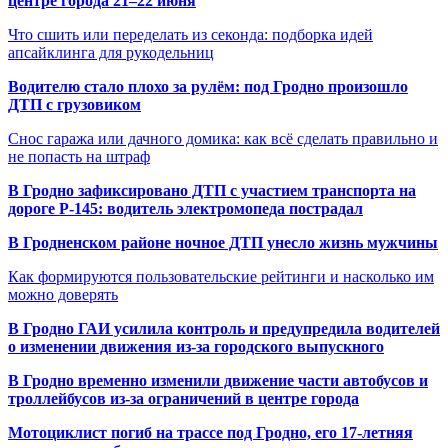
центре города 21–22 июня
Что сшить или переделать из секонда: подборка идей
апсайклинга для рукодельниц
Водителю стало плохо за рулём: под Гродно произошло
ДТП с грузовиком
Снос гаража или дачного домика: как всё сделать правильно и
не попасть на штраф
В Гродно зафиксировано ДТП с участием транспорта на
дороге Р-145: водитель электромопеда пострадал
В Гродненском районе ночное ДТП унесло жизнь мужчины
Как формируются пользовательские рейтинги и насколько им
можно доверять
В Гродно ГАИ усилила контроль и предупредила водителей
о изменении движения из-за городского выпускного
В Гродно временно изменили движение части автобусов и
троллейбусов из-за ограничений в центре города
Мотоциклист погиб на трассе под Гродно, его 17-летняя