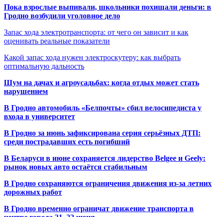
Пока взрослые выпивали, школьники похищали деньги: в
Гродно возбудили уголовное дело
Запас хода электротранспорта: от чего он зависит и как
оценивать реальные показатели
Какой запас хода нужен электроскутеру: как выбрать
оптимальную дальность
Шум на дачах и агроусадьбах: когда отдых может стать
нарушением
В Гродно автомобиль «Белпочты» сбил велосипедиста у
входа в университет
В Гродно за июнь зафиксирована серия серьёзных ДТП:
среди пострадавших есть погибший
В Беларуси в июне сохраняется лидерство Belgee и Geely:
рынок новых авто остаётся стабильным
В Гродно сохраняются ограничения движения из-за летних
дорожных работ
В Гродно временно ограничат движение транспорта в