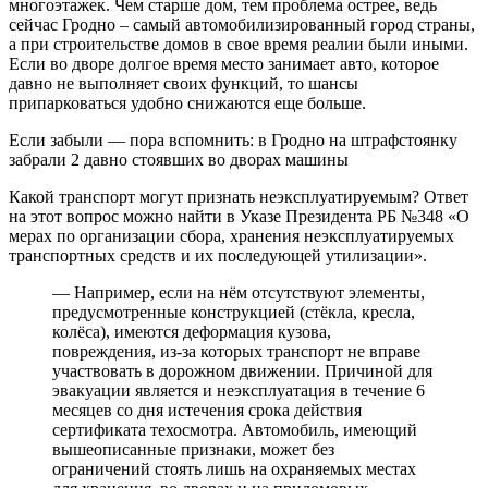
многоэтажек. Чем старше дом, тем проблема острее, ведь
сейчас Гродно – самый автомобилизированный город страны,
а при строительстве домов в свое время реалии были иными.
Если во дворе долгое время место занимает авто, которое
давно не выполняет своих функций, то шансы
припарковаться удобно снижаются еще больше.
Если забыли — пора вспомнить: в Гродно на штрафстоянку
забрали 2 давно стоявших во дворах машины
Какой транспорт могут признать неэксплуатируемым? Ответ
на этот вопрос можно найти в Указе Президента РБ №348 «О
мерах по организации сбора, хранения неэксплуатируемых
транспортных средств и их последующей утилизации».
— Например, если на нём отсутствуют элементы,
предусмотренные конструкцией (стёкла, кресла,
колёса), имеются деформация кузова,
повреждения, из-за которых транспорт не вправе
участвовать в дорожном движении. Причиной для
эвакуации является и неэксплуатация в течение 6
месяцев со дня истечения срока действия
сертификата техосмотра. Автомобиль, имеющий
вышеописанные признаки, может без
ограничений стоять лишь на охраняемых местах