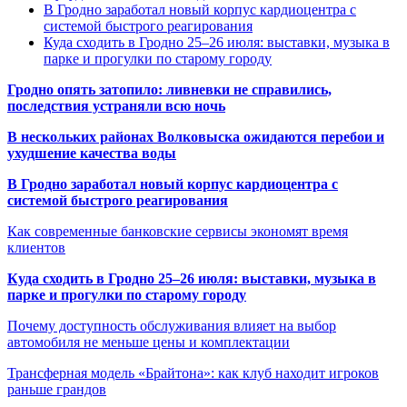
В Гродно заработал новый корпус кардиоцентра с
системой быстрого реагирования
Куда сходить в Гродно 25–26 июля: выставки, музыка в
парке и прогулки по старому городу
Гродно опять затопило: ливневки не справились,
последствия устраняли всю ночь
В нескольких районах Волковыска ожидаются перебои и
ухудшение качества воды
В Гродно заработал новый корпус кардиоцентра с
системой быстрого реагирования
Как современные банковские сервисы экономят время
клиентов
Куда сходить в Гродно 25–26 июля: выставки, музыка в
парке и прогулки по старому городу
Почему доступность обслуживания влияет на выбор
автомобиля не меньше цены и комплектации
Трансферная модель «Брайтона»: как клуб находит игроков
раньше грандов