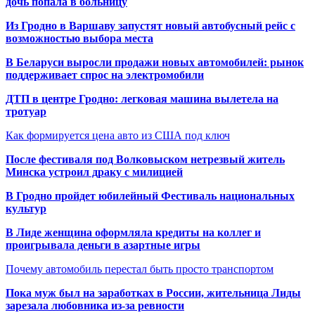
дочь попала в больницу
Из Гродно в Варшаву запустят новый автобусный рейс с
возможностью выбора места
В Беларуси выросли продажи новых автомобилей: рынок
поддерживает спрос на электромобили
ДТП в центре Гродно: легковая машина вылетела на
тротуар
Как формируется цена авто из США под ключ
После фестиваля под Волковыском нетрезвый житель
Минска устроил драку с милицией
В Гродно пройдет юбилейный Фестиваль национальных
культур
В Лиде женщина оформляла кредиты на коллег и
проигрывала деньги в азартные игры
Почему автомобиль перестал быть просто транспортом
Пока муж был на заработках в России, жительница Лиды
зарезала любовника из-за ревности