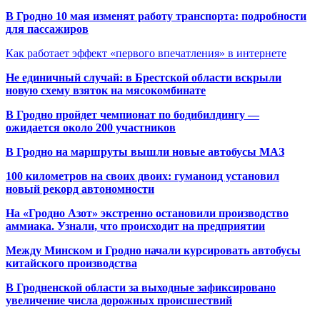
В Гродно 10 мая изменят работу транспорта: подробности
для пассажиров
Как работает эффект «первого впечатления» в интернете
Не единичный случай: в Брестской области вскрыли
новую схему взяток на мясокомбинате
В Гродно пройдет чемпионат по бодибилдингу —
ожидается около 200 участников
В Гродно на маршруты вышли новые автобусы МАЗ
100 километров на своих двоих: гуманоид установил
новый рекорд автономности
На «Гродно Азот» экстренно остановили производство
аммиака. Узнали, что происходит на предприятии
Между Минском и Гродно начали курсировать автобусы
китайского производства
В Гродненской области за выходные зафиксировано
увеличение числа дорожных происшествий