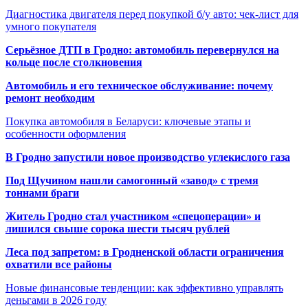
Диагностика двигателя перед покупкой б/у авто: чек-лист для
умного покупателя
Серьёзное ДТП в Гродно: автомобиль перевернулся на
кольце после столкновения
Автомобиль и его техническое обслуживание: почему
ремонт необходим
Покупка автомобиля в Беларуси: ключевые этапы и
особенности оформления
В Гродно запустили новое производство углекислого газа
Под Щучином нашли самогонный «завод» с тремя
тоннами браги
Житель Гродно стал участником «спецоперации» и
лишился свыше сорока шести тысяч рублей
Леса под запретом: в Гродненской области ограничения
охватили все районы
Новые финансовые тенденции: как эффективно управлять
деньгами в 2026 году