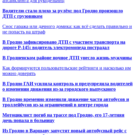
апсайклинга для рукодельниц
Водителю стало плохо за рулём: под Гродно произошло
ДТП с грузовиком
Снос гаража или дачного домика: как всё сделать правильно и
не попасть на штраф
В Гродно зафиксировано ДТП с участием транспорта на
дороге Р-145: водитель электромопеда пострадал
В Гродненском районе ночное ДТП унесло жизнь мужчины
Как формируются пользовательские рейтинги и насколько им
можно доверять
В Гродно ГАИ усилила контроль и предупредила водителей
о изменении движения из-за городского выпускного
В Гродно временно изменили движение части автобусов и
троллейбусов из-за ограничений в центре города
Мотоциклист погиб на трассе под Гродно, его 17-летняя
дочь попала в больницу
Из Гродно в Варшаву запустят новый автобусный рейс с