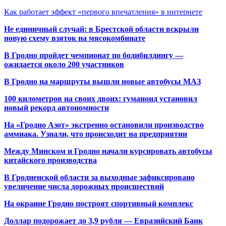
Как работает эффект «первого впечатления» в интернете
Не единичный случай: в Брестской области вскрыли
новую схему взяток на мясокомбинате
В Гродно пройдет чемпионат по бодибилдингу —
ожидается около 200 участников
В Гродно на маршруты вышли новые автобусы МАЗ
100 километров на своих двоих: гуманоид установил
новый рекорд автономности
На «Гродно Азот» экстренно остановили производство
аммиака. Узнали, что происходит на предприятии
Между Минском и Гродно начали курсировать автобусы
китайского производства
В Гродненской области за выходные зафиксировано
увеличение числа дорожных происшествий
На окраине Гродно построят спортивный
комплекс
Доллар подорожает до 3,9 рубля — Евразийский Банк