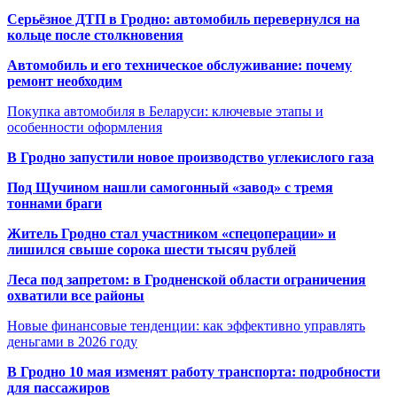
Серьёзное ДТП в Гродно: автомобиль перевернулся на
кольце после столкновения
Автомобиль и его техническое обслуживание: почему
ремонт необходим
Покупка автомобиля в Беларуси: ключевые этапы и
особенности оформления
В Гродно запустили новое производство углекислого газа
Под Щучином нашли самогонный «завод» с тремя
тоннами браги
Житель Гродно стал участником «спецоперации» и
лишился свыше сорока шести тысяч рублей
Леса под запретом: в Гродненской области ограничения
охватили все районы
Новые финансовые тенденции: как эффективно управлять
деньгами в 2026 году
В Гродно 10 мая изменят работу транспорта: подробности
для пассажиров