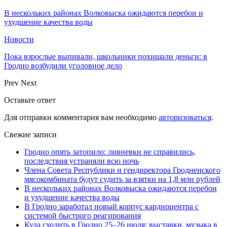
В нескольких районах Волковыска ожидаются перебои и
ухудшение качества воды
Новости
Пока взрослые выпивали, школьники похищали деньги: в
Гродно возбудили уголовное дело
Prev
Next
Оставьте ответ
Для отправки комментария вам необходимо
авторизоваться
.
Свежие записи
Гродно опять затопило: ливневки не справились,
последствия устраняли всю ночь
Члена Совета Республики и гендиректора Гродненского
мясокомбината будут судить за взятки на 1,8 млн рублей
В нескольких районах Волковыска ожидаются перебои
и ухудшение качества воды
В Гродно заработал новый корпус кардиоцентра с
системой быстрого реагирования
Куда сходить в Гродно 25–26 июля: выставки, музыка в