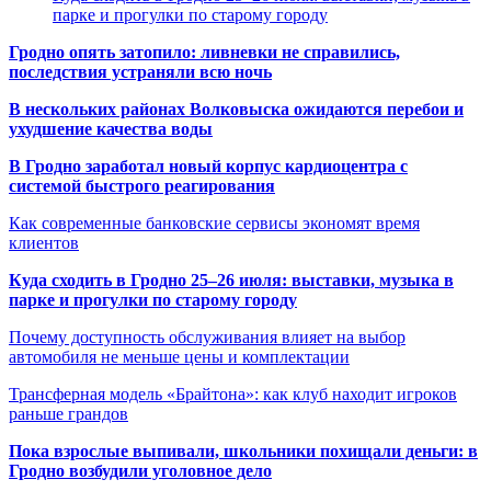
парке и прогулки по старому городу
Гродно опять затопило: ливневки не справились,
последствия устраняли всю ночь
В нескольких районах Волковыска ожидаются перебои и
ухудшение качества воды
В Гродно заработал новый корпус кардиоцентра с
системой быстрого реагирования
Как современные банковские сервисы экономят время
клиентов
Куда сходить в Гродно 25–26 июля: выставки, музыка в
парке и прогулки по старому городу
Почему доступность обслуживания влияет на выбор
автомобиля не меньше цены и комплектации
Трансферная модель «Брайтона»: как клуб находит игроков
раньше грандов
Пока взрослые выпивали, школьники похищали деньги: в
Гродно возбудили уголовное дело