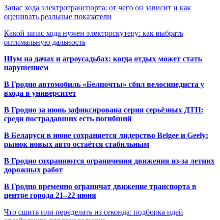
Запас хода электротранспорта: от чего он зависит и как
оценивать реальные показатели
Какой запас хода нужен электроскутеру: как выбрать
оптимальную дальность
Шум на дачах и агроусадьбах: когда отдых может стать
нарушением
В Гродно автомобиль «Белпочты» сбил велосипедиста у
входа в университет
В Гродно за июнь зафиксирована серия серьёзных ДТП:
среди пострадавших есть погибший
В Беларуси в июне сохраняется лидерство Belgee и Geely:
рынок новых авто остаётся стабильным
В Гродно сохраняются ограничения движения из-за летних
дорожных работ
В Гродно временно ограничат движение транспорта в
центре города 21–22 июня
Что сшить или переделать из секонда: подборка идей