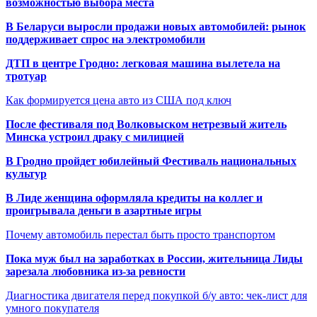
возможностью выбора места
В Беларуси выросли продажи новых автомобилей: рынок
поддерживает спрос на электромобили
ДТП в центре Гродно: легковая машина вылетела на
тротуар
Как формируется цена авто из США под ключ
После фестиваля под Волковыском нетрезвый житель
Минска устроил драку с милицией
В Гродно пройдет юбилейный Фестиваль национальных
культур
В Лиде женщина оформляла кредиты на коллег и
проигрывала деньги в азартные игры
Почему автомобиль перестал быть просто транспортом
Пока муж был на заработках в России, жительница Лиды
зарезала любовника из-за ревности
Диагностика двигателя перед покупкой б/у авто: чек-лист для
умного покупателя