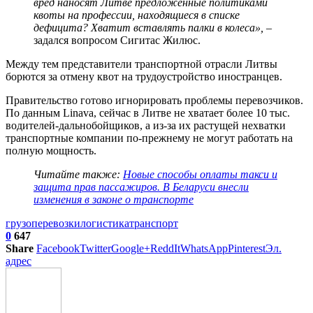
вред наносят Литве предложенные политиками
квоты на профессии, находящиеся в списке
дефицита? Хватит вставлять палки в колеса»,
–
задался вопросом Сигитас Жилюс.
Между тем представители транспортной отрасли Литвы
борются за отмену квот на трудоустройство иностранцев.
Правительство готово игнорировать проблемы перевозчиков.
По данным Linava, сейчас в Литве не хватает более 10 тыс.
водителей-дальнобойщиков, а из-за их растущей нехватки
транспортные компании по-прежнему не могут работать на
полную мощность.
Читайте также:
Новые способы оплаты такси и
защита прав пассажиров. В Беларуси внесли
изменения в законе о транспорте
грузоперевозки
логистика
транспорт
0
647
Share
Facebook
Twitter
Google+
ReddIt
WhatsApp
Pinterest
Эл.
адрес