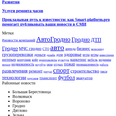
Развития
Услуги ремонта часов
Прокладывая путь к известности: как Smart-platform.pro
помогает публиковать ваши новости в СМИ
Метки
АвтоГродно
Гродно
ДТП
#новости компаний
авто
Гродно
бизнес
МЧС гродно
аренда
СТО
велосипед
грузоперевозки
здоровье
деньги
дом
игра
игры
дизайн
инвестиции
интерьер
маркетинг
мебель
коррупция
кофе
медицина
криптовалюты
культура
пожар
недвижимость
отдых
окна
промышленность
металл
ноутбук
работа
спорт
развлечения
строительство
ремонт
такси
ритуал
футбол
технологии
транспорт
эвакуатор
торговля
Районные новости
Большая Берестовица
Волковыск
Вороново
Гродно
Дятлово
Зельва