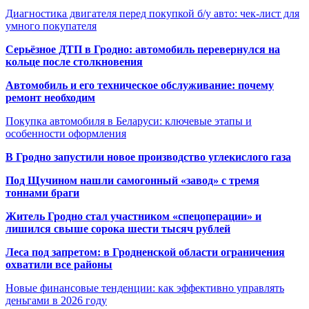
Диагностика двигателя перед покупкой б/у авто: чек-лист для
умного покупателя
Серьёзное ДТП в Гродно: автомобиль перевернулся на
кольце после столкновения
Автомобиль и его техническое обслуживание: почему
ремонт необходим
Покупка автомобиля в Беларуси: ключевые этапы и
особенности оформления
В Гродно запустили новое производство углекислого газа
Под Щучином нашли самогонный «завод» с тремя
тоннами браги
Житель Гродно стал участником «спецоперации» и
лишился свыше сорока шести тысяч рублей
Леса под запретом: в Гродненской области ограничения
охватили все районы
Новые финансовые тенденции: как эффективно управлять
деньгами в 2026 году