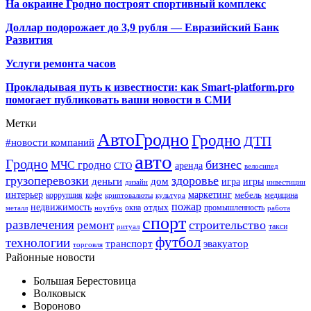
На окраине Гродно построят спортивный
комплекс
Доллар подорожает до 3,9 рубля — Евразийский Банк
Развития
Услуги ремонта часов
Прокладывая путь к известности: как Smart-platform.pro
помогает публиковать ваши новости в СМИ
Метки
АвтоГродно
Гродно
ДТП
#новости компаний
авто
Гродно
бизнес
МЧС гродно
аренда
СТО
велосипед
грузоперевозки
здоровье
деньги
дом
игра
игры
дизайн
инвестиции
интерьер
маркетинг
мебель
коррупция
кофе
медицина
криптовалюты
культура
пожар
недвижимость
отдых
окна
промышленность
металл
ноутбук
работа
спорт
развлечения
строительство
ремонт
такси
ритуал
футбол
технологии
транспорт
эвакуатор
торговля
Районные новости
Большая Берестовица
Волковыск
Вороново