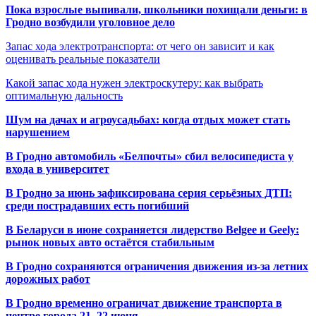
Пока взрослые выпивали, школьники похищали деньги: в
Гродно возбудили уголовное дело
Запас хода электротранспорта: от чего он зависит и как
оценивать реальные показатели
Какой запас хода нужен электроскутеру: как выбрать
оптимальную дальность
Шум на дачах и агроусадьбах: когда отдых может стать
нарушением
В Гродно автомобиль «Белпочты» сбил велосипедиста у
входа в университет
В Гродно за июнь зафиксирована серия серьёзных ДТП:
среди пострадавших есть погибший
В Беларуси в июне сохраняется лидерство Belgee и Geely:
рынок новых авто остаётся стабильным
В Гродно сохраняются ограничения движения из-за летних
дорожных работ
В Гродно временно ограничат движение транспорта в
центре города 21–22 июня