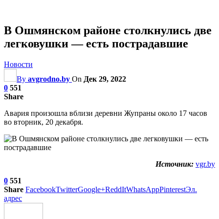
В Ошмянском районе столкнулись две
легковушки — есть пострадавшие
Новости
By
avgrodno.by
On
Дек 29, 2022
0
551
Share
Авария произошла вблизи деревни Жупраны около 17 часов
во вторник, 20 декабря.
Источник:
vgr.by
0
551
Share
Facebook
Twitter
Google+
ReddIt
WhatsApp
Pinterest
Эл.
адрес