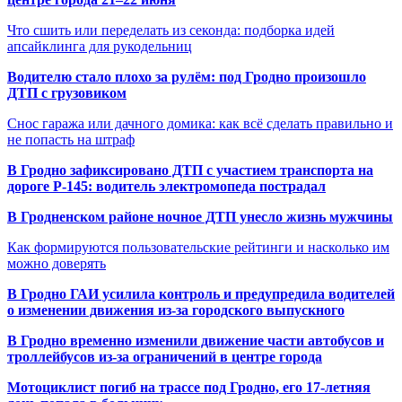
Что сшить или переделать из секонда: подборка идей
апсайклинга для рукодельниц
Водителю стало плохо за рулём: под Гродно произошло
ДТП с грузовиком
Снос гаража или дачного домика: как всё сделать правильно и
не попасть на штраф
В Гродно зафиксировано ДТП с участием транспорта на
дороге Р-145: водитель электромопеда пострадал
В Гродненском районе ночное ДТП унесло жизнь мужчины
Как формируются пользовательские рейтинги и насколько им
можно доверять
В Гродно ГАИ усилила контроль и предупредила водителей
о изменении движения из-за городского выпускного
В Гродно временно изменили движение части автобусов и
троллейбусов из-за ограничений в центре города
Мотоциклист погиб на трассе под Гродно, его 17-летняя