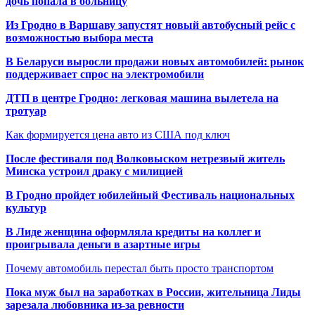
дочь попала в больницу
Из Гродно в Варшаву запустят новый автобусный рейс с
возможностью выбора места
В Беларуси выросли продажи новых автомобилей: рынок
поддерживает спрос на электромобили
ДТП в центре Гродно: легковая машина вылетела на
тротуар
Как формируется цена авто из США под ключ
После фестиваля под Волковыском нетрезвый житель
Минска устроил драку с милицией
В Гродно пройдет юбилейный Фестиваль национальных
культур
В Лиде женщина оформляла кредиты на коллег и
проигрывала деньги в азартные игры
Почему автомобиль перестал быть просто транспортом
Пока муж был на заработках в России, жительница Лиды
зарезала любовника из-за ревности