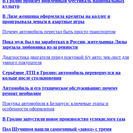
В Гродно пройдет юбилейный Фестиваль национальных
культур
В Лиде женщина оформляла кредиты на коллег и
проигрывала деньги в азартные игры
Почему автомобиль перестал быть просто транспортом
Пока муж был на заработках в России, жительница Лиды
зарезала любовника из-за ревности
Диагностика двигателя перед покупкой б/у авто: чек-лист для
умного покупателя
Серьёзное ДТП в Гродно: автомобиль перевернулся на
кольце после столкновения
Автомобиль и его техническое обслуживание: почему
ремонт необходим
Покупка автомобиля в Беларуси: ключевые этапы и
особенности оформления
В Гродно запустили новое производство углекислого газа
Под Щучином нашли самогонный «завод» с тремя