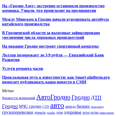
На «Гродно Азот» экстренно остановили производство
аммиака. Узнали, что происходит на предприятии
Между Минском и Гродно начали курсировать автобусы
китайского производства
В Гродненской области за выходные зафиксировано
увеличение числа дорожных происшествий
На окраине Гродно построят спортивный
комплекс
Доллар подорожает до 3,9 рубля — Евразийский Банк
Развития
Услуги ремонта часов
Прокладывая путь к известности: как Smart-platform.pro
помогает публиковать ваши новости в СМИ
Метки
АвтоГродно
Гродно
ДТП
#новости компаний
авто
Гродно
бизнес
МЧС гродно
аренда
СТО
велосипед
грузоперевозки
здоровье
деньги
дом
игра
игры
дизайн
инвестиции