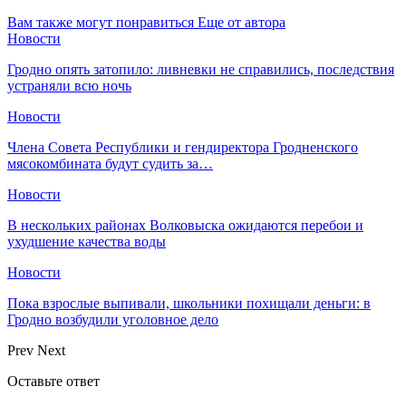
Вам также могут понравиться
Еще от автора
Новости
Гродно опять затопило: ливневки не справились, последствия
устраняли всю ночь
Новости
Члена Совета Республики и гендиректора Гродненского
мясокомбината будут судить за…
Новости
В нескольких районах Волковыска ожидаются перебои и
ухудшение качества воды
Новости
Пока взрослые выпивали, школьники похищали деньги: в
Гродно возбудили уголовное дело
Prev
Next
Оставьте ответ