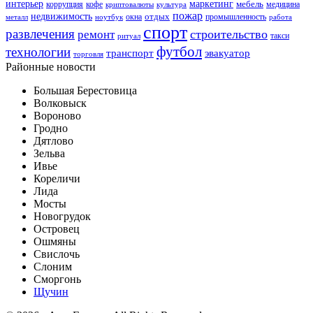
интерьер
маркетинг
мебель
коррупция
кофе
медицина
криптовалюты
культура
пожар
недвижимость
отдых
окна
промышленность
металл
ноутбук
работа
спорт
развлечения
строительство
ремонт
такси
ритуал
футбол
технологии
транспорт
эвакуатор
торговля
Районные новости
Большая Берестовица
Волковыск
Вороново
Гродно
Дятлово
Зельва
Ивье
Кореличи
Лида
Мосты
Новогрудок
Островец
Ошмяны
Свислочь
Слоним
Сморгонь
Щучин