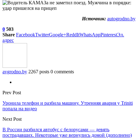
Источник:
autogrodno.by
0
503
Share
Facebook
Twitter
Google+
ReddIt
WhatsApp
Pinterest
Эл.
адрес
avgrodno.by
2267 posts
0 comments
Prev Post
Уронила телефон и разбила машину. Утренняя авария у Triniti
попала на видео
Next Post
В России разбился автобус с белорусами — девять
пострадавших. Некоторые уже вернулись домой (дополнено)