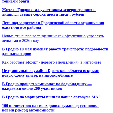
тоннами браги
Житель Гродно стал участником «спецоперации» и
лишился свыше сорока шести тысяч рублей
Леса под запретом: в Гродненской области ограничения
охватили все районы
Новые финансовые тенденции: как эффективно управлять
деньгами в 2026 году
В Гродно 10 мая изменят работу транспорта: подробности
для пассажиров
Как работает эффект «первого впечатления» в интернете
Не единичный случай: в Брестской области вскрыли
новую схему взяток на мясокомбинате
В Гродно пройдет чемпионат по бодибилдингу —
ожидается около 200 участников
В Гродно на маршруты вышли новые автобусы МАЗ
100 километров на своих двоих: гуманоид установил
новый рекорд автономности