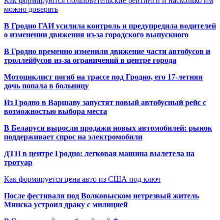
Как формируются пользовательские рейтинги и насколько им
можно доверять
В Гродно ГАИ усилила контроль и предупредила водителей
о изменении движения из-за городского выпускного
В Гродно временно изменили движение части автобусов и
троллейбусов из-за ограничений в центре города
Мотоциклист погиб на трассе под Гродно, его 17-летняя
дочь попала в больницу
Из Гродно в Варшаву запустят новый автобусный рейс с
возможностью выбора места
В Беларуси выросли продажи новых автомобилей: рынок
поддерживает спрос на электромобили
ДТП в центре Гродно: легковая машина вылетела на
тротуар
Как формируется цена авто из США под ключ
После фестиваля под Волковыском нетрезвый житель
Минска устроил драку с милицией