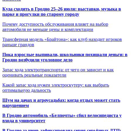
Куда сходить в Гродно 25–26 июля: выставки, музыка в
парке и прогулки по старому городу
Почему доступность обслуживания влияет на выбор
автомобиля не меньше цены и комплектации
Трансферная модель «Брайтона»: как клуб находит игроков
раньше грандов
Пока взрослые выпивали, школьники похищали деньги: в
Гродно возбудили уголовное дело
Запас хода электротранспорта: от чего он зависит и как
оценивать реальные показатели
Какой запас хода нужен электроскутеру: как выбрать
оптимальную дальность
Шум на дачах и агроусадьбах: когда отдых может стать
нарушением
В Гродно автомобиль «Белпочты» сбил велосипедиста у
входа в университет
В Гродно за июнь зафиксирована серия серьёзных ДТП: