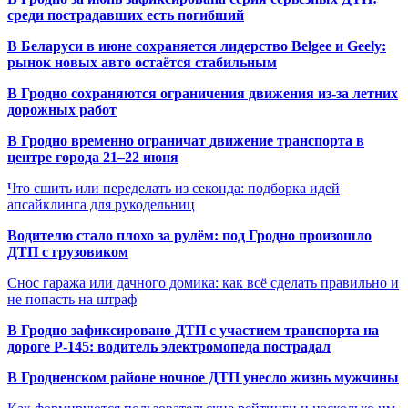
среди пострадавших есть погибший
В Беларуси в июне сохраняется лидерство Belgee и Geely:
рынок новых авто остаётся стабильным
В Гродно сохраняются ограничения движения из-за летних
дорожных работ
В Гродно временно ограничат движение транспорта в
центре города 21–22 июня
Что сшить или переделать из секонда: подборка идей
апсайклинга для рукодельниц
Водителю стало плохо за рулём: под Гродно произошло
ДТП с грузовиком
Снос гаража или дачного домика: как всё сделать правильно и
не попасть на штраф
В Гродно зафиксировано ДТП с участием транспорта на
дороге Р-145: водитель электромопеда пострадал
В Гродненском районе ночное ДТП унесло жизнь мужчины