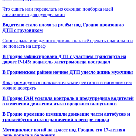
Что сшить или переделать из секонда: подборка идей
апсайклинга для рукодельниц
Водителю стало плохо за рулём: под Гродно произошло
ДТП с грузовиком
Снос гаража или дачного домика: как всё сделать правильно и
не попасть на штраф
В Гродно зафиксировано ДТП с участием транспорта на
дороге Р-145: водитель электромопеда пострадал
В Гродненском районе ночное ДТП унесло жизнь мужчины
Как формируются пользовательские рейтинги и насколько им
можно доверять
В Гродно ГАИ усилила контроль и предупредила водителей
о изменении движения из-за городского выпускного
В Гродно временно изменили движение части автобусов и
троллейбусов из-за ограничений в центре города
Мотоциклист погиб на трассе под Гродно, его 17-летняя
дочь попала в больницу