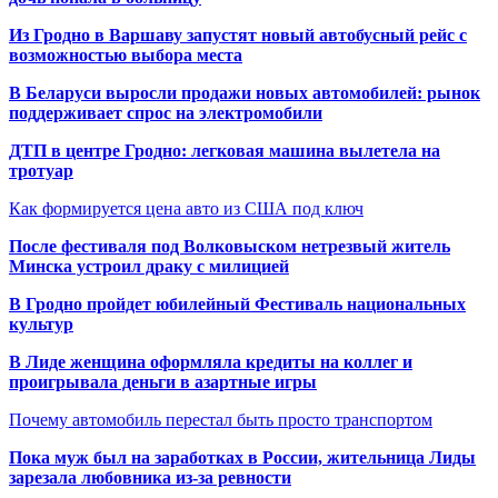
Из Гродно в Варшаву запустят новый автобусный рейс с
возможностью выбора места
В Беларуси выросли продажи новых автомобилей: рынок
поддерживает спрос на электромобили
ДТП в центре Гродно: легковая машина вылетела на
тротуар
Как формируется цена авто из США под ключ
После фестиваля под Волковыском нетрезвый житель
Минска устроил драку с милицией
В Гродно пройдет юбилейный Фестиваль национальных
культур
В Лиде женщина оформляла кредиты на коллег и
проигрывала деньги в азартные игры
Почему автомобиль перестал быть просто транспортом
Пока муж был на заработках в России, жительница Лиды
зарезала любовника из-за ревности