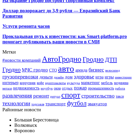
На окраине Гродно построят спортивный
комплекс
Доллар подорожает до 3,9 рубля — Евразийский Банк
Развития
Услуги ремонта часов
Прокладывая путь к известности: как Smart-platform.pro
помогает публиковать ваши новости в СМИ
Метки
АвтоГродно
Гродно
ДТП
#новости компаний
авто
Гродно
бизнес
МЧС гродно
аренда
СТО
велосипед
грузоперевозки
здоровье
деньги
дом
игра
игры
дизайн
инвестиции
интерьер
маркетинг
мебель
коррупция
кофе
медицина
криптовалюты
культура
пожар
недвижимость
отдых
окна
промышленность
металл
ноутбук
работа
спорт
развлечения
строительство
ремонт
такси
ритуал
футбол
технологии
транспорт
эвакуатор
торговля
Районные новости
Большая Берестовица
Волковыск
Вороново