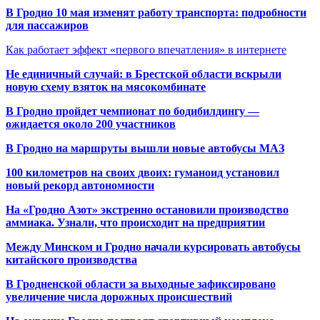
В Гродно 10 мая изменят работу транспорта: подробности
для пассажиров
Как работает эффект «первого впечатления» в интернете
Не единичный случай: в Брестской области вскрыли
новую схему взяток на мясокомбинате
В Гродно пройдет чемпионат по бодибилдингу —
ожидается около 200 участников
В Гродно на маршруты вышли новые автобусы МАЗ
100 километров на своих двоих: гуманоид установил
новый рекорд автономности
На «Гродно Азот» экстренно остановили производство
аммиака. Узнали, что происходит на предприятии
Между Минском и Гродно начали курсировать автобусы
китайского производства
В Гродненской области за выходные зафиксировано
увеличение числа дорожных происшествий