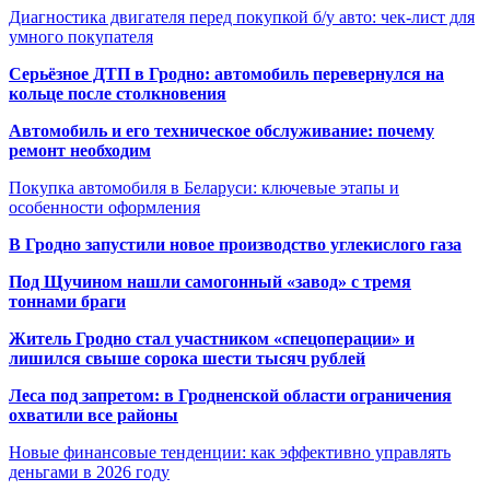
Диагностика двигателя перед покупкой б/у авто: чек-лист для
умного покупателя
Серьёзное ДТП в Гродно: автомобиль перевернулся на
кольце после столкновения
Автомобиль и его техническое обслуживание: почему
ремонт необходим
Покупка автомобиля в Беларуси: ключевые этапы и
особенности оформления
В Гродно запустили новое производство углекислого газа
Под Щучином нашли самогонный «завод» с тремя
тоннами браги
Житель Гродно стал участником «спецоперации» и
лишился свыше сорока шести тысяч рублей
Леса под запретом: в Гродненской области ограничения
охватили все районы
Новые финансовые тенденции: как эффективно управлять
деньгами в 2026 году