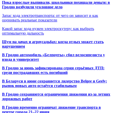
Пока взрослые выпивали, школьники похищали деньги: в
Гродно возбудили уголовное дело
Запас хода электротранспорта: от чего он зависит и как
оценивать реальные показатели
Какой запас хода нужен электроскутеру: как выбрать
оптимальную дальность
Шум на дачах и агроусадьбах: когда отдых может стать
нарушением
В Гродно автомобиль «Белпочты» сбил велосипедиста у
входа в университет
В Гродно за июнь зафиксирована серия серьёзных ДТП:
среди пострадавших есть погибший
В Беларуси в июне сохраняется лидерство Belgee и Geely:
рынок новых авто остаётся стабильным
В Гродно сохраняются ограничения движения из-за летних
дорожных работ
В Гродно временно ограничат движение транспорта в
центре города 21–22 июня