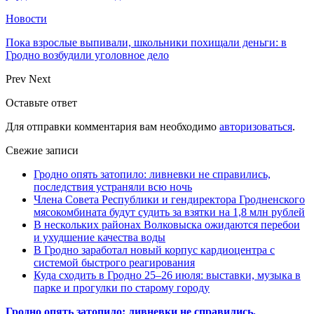
Новости
Пока взрослые выпивали, школьники похищали деньги: в
Гродно возбудили уголовное дело
Prev
Next
Оставьте ответ
Для отправки комментария вам необходимо
авторизоваться
.
Свежие записи
Гродно опять затопило: ливневки не справились,
последствия устраняли всю ночь
Члена Совета Республики и гендиректора Гродненского
мясокомбината будут судить за взятки на 1,8 млн рублей
В нескольких районах Волковыска ожидаются перебои
и ухудшение качества воды
В Гродно заработал новый корпус кардиоцентра с
системой быстрого реагирования
Куда сходить в Гродно 25–26 июля: выставки, музыка в
парке и прогулки по старому городу
Гродно опять затопило: ливневки не справились,