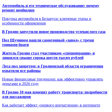
Автомобиль и его техническое обслуживание: почему
ремонт необходим
Покупка автомобиля в Беларуси: ключевые этапы и
особенности оформления
В Гродно запустили новое производство углекислого газа
Под Щучином нашли самогонный «завод» с тремя
тоннами браги
Житель Гродно стал участником «спецоперации» и
лишился свыше сорока шести тысяч рублей
Леса под запретом: в Гродненской области ограничения
охватили все районы
Новые финансовые тенденции: как эффективно управлять
деньгами в 2026 году
В Гродно 10 мая изменят работу транспорта: подробности
для пассажиров
Как работает эффект «первого впечатления» в интернете