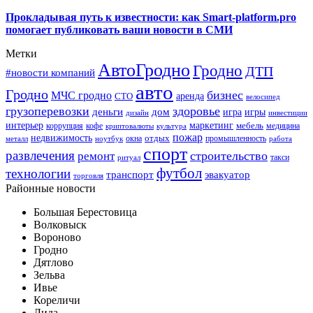
Прокладывая путь к известности: как Smart-platform.pro
помогает публиковать ваши новости в СМИ
Метки
АвтоГродно
Гродно
ДТП
#новости компаний
авто
Гродно
бизнес
МЧС гродно
аренда
СТО
велосипед
грузоперевозки
здоровье
деньги
дом
игра
игры
дизайн
инвестиции
интерьер
маркетинг
мебель
коррупция
кофе
медицина
криптовалюты
культура
пожар
недвижимость
отдых
окна
промышленность
металл
ноутбук
работа
спорт
развлечения
строительство
ремонт
такси
ритуал
футбол
технологии
транспорт
эвакуатор
торговля
Районные новости
Большая Берестовица
Волковыск
Вороново
Гродно
Дятлово
Зельва
Ивье
Кореличи
Лида