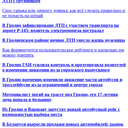
ДТП с грузовиком
Снос гаража или дачного домика: как всё сделать правильно и
не попасть на штраф
В Гродно зафиксировано ДТП с участием транспорта на
дороге Р-145: водитель электромопеда пострадал
В Гродненском районе ночное ДТП унесло жизнь мужчины
Как формируются пользовательские рейтинги и насколько им
можно доверять
В Гродно ГАИ усилила контроль и предупредила водителей
о изменении движения из-за городского выпускного
В Гродно временно изменили движение части автобусов и
троллейбусов из-за ограничений в центре города
Мотоциклист погиб на трассе под Гродно, его 17-летняя
дочь попала в больницу
Из Гродно в Варшаву запустят новый автобусный рейс с
возможностью выбора места
В Беларуси выросли продажи новых автомобилей: рынок