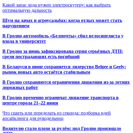
Какой запас хода нужен электроскутеру: как выбрать
оптимальную дальность
Шум на дачах и агроусадьбах: когда отдых может стать
нарушением
В Гродно автомобиль «Белпочты» сбил велосипедиста у
входа в университет
В Гродно за июнь зафиксирована серия серьёзных ДТП:
среди пострадавших есть погибший
В Беларуси в июне сохраняется лидерство Belgee и Geely:
рынок новых авто остаётся стабильным
В Гродно сохраняются ограничения движения из-за летних
дорожных работ
В Гродно временно ограничат движение транспорта в
центре города 21–22 июня
Что сшить или переделать из секонда: подборка идей
апсайклинга для рукодельниц
Водителю стало плохо за рулём: под Гродно произошло