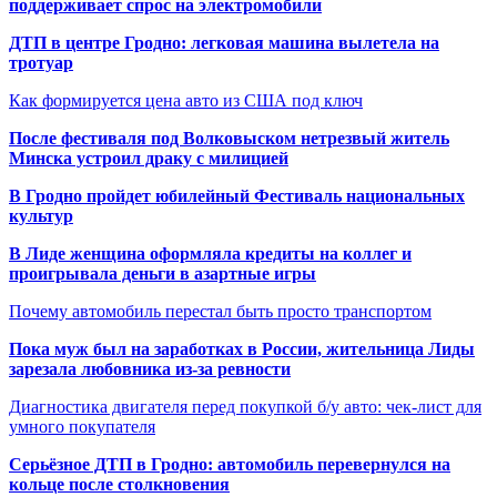
поддерживает спрос на электромобили
ДТП в центре Гродно: легковая машина вылетела на
тротуар
Как формируется цена авто из США под ключ
После фестиваля под Волковыском нетрезвый житель
Минска устроил драку с милицией
В Гродно пройдет юбилейный Фестиваль национальных
культур
В Лиде женщина оформляла кредиты на коллег и
проигрывала деньги в азартные игры
Почему автомобиль перестал быть просто транспортом
Пока муж был на заработках в России, жительница Лиды
зарезала любовника из-за ревности
Диагностика двигателя перед покупкой б/у авто: чек-лист для
умного покупателя
Серьёзное ДТП в Гродно: автомобиль перевернулся на
кольце после столкновения