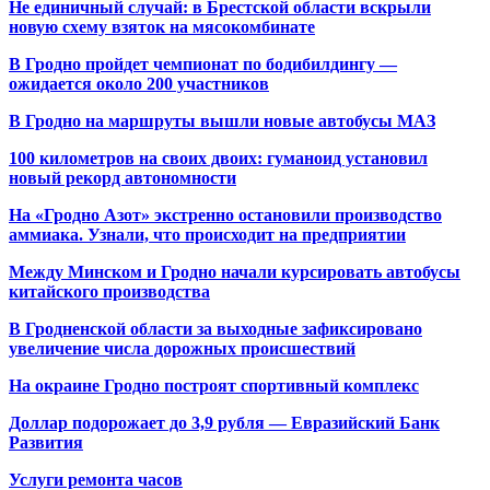
Не единичный случай: в Брестской области вскрыли
новую схему взяток на мясокомбинате
В Гродно пройдет чемпионат по бодибилдингу —
ожидается около 200 участников
В Гродно на маршруты вышли новые автобусы МАЗ
100 километров на своих двоих: гуманоид установил
новый рекорд автономности
На «Гродно Азот» экстренно остановили производство
аммиака. Узнали, что происходит на предприятии
Между Минском и Гродно начали курсировать автобусы
китайского производства
В Гродненской области за выходные зафиксировано
увеличение числа дорожных происшествий
На окраине Гродно построят спортивный
комплекс
Доллар подорожает до 3,9 рубля — Евразийский Банк
Развития
Услуги ремонта часов