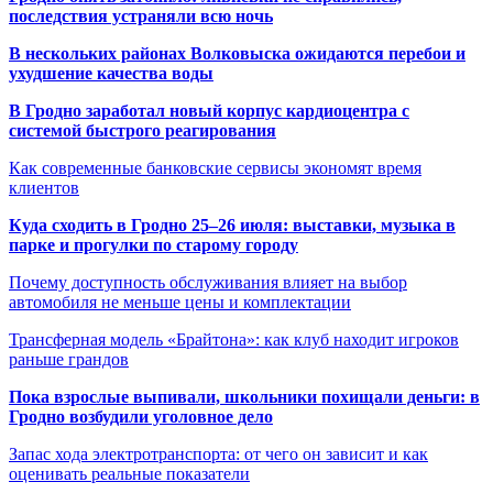
последствия устраняли всю ночь
В нескольких районах Волковыска ожидаются перебои и
ухудшение качества воды
В Гродно заработал новый корпус кардиоцентра с
системой быстрого реагирования
Как современные банковские сервисы экономят время
клиентов
Куда сходить в Гродно 25–26 июля: выставки, музыка в
парке и прогулки по старому городу
Почему доступность обслуживания влияет на выбор
автомобиля не меньше цены и комплектации
Трансферная модель «Брайтона»: как клуб находит игроков
раньше грандов
Пока взрослые выпивали, школьники похищали деньги: в
Гродно возбудили уголовное дело
Запас хода электротранспорта: от чего он зависит и как
оценивать реальные показатели