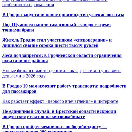
особенности оформления
В Гродно запустили новое производство углекислого газа
Под Щучином нашли самогонный «завод» с тремя
тоннами браги
Житель Гродно стал участником «спецоперации» и
лишился свыше сорока шести тысяч рублей
Леса под запретом: в Гродненской области ограничения
охватили все районы
Новые финансовые тенденции: как эффективно управлять
деньгами в 2026 году
В Гродно 10 мая изменят работу транспорта: подробности
для пассажиров
Как работает эффект «первого впечатления» в интернете
Не единичный случай: в Брестской области вскрыли
новую схему взяток на мясокомбинате
В Гродно пройдет чемпионат по бодибилдингу —
ожидается около 200 участников