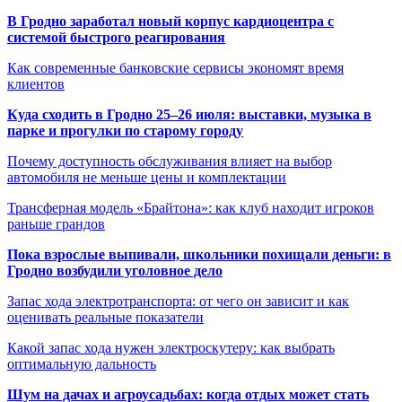
В Гродно заработал новый корпус кардиоцентра с
системой быстрого реагирования
Как современные банковские сервисы экономят время
клиентов
Куда сходить в Гродно 25–26 июля: выставки, музыка в
парке и прогулки по старому городу
Почему доступность обслуживания влияет на выбор
автомобиля не меньше цены и комплектации
Трансферная модель «Брайтона»: как клуб находит игроков
раньше грандов
Пока взрослые выпивали, школьники похищали деньги: в
Гродно возбудили уголовное дело
Запас хода электротранспорта: от чего он зависит и как
оценивать реальные показатели
Какой запас хода нужен электроскутеру: как выбрать
оптимальную дальность
Шум на дачах и агроусадьбах: когда отдых может стать