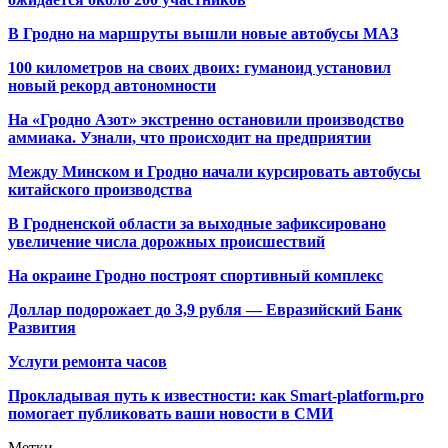
В Гродно на маршруты вышли новые автобусы МАЗ
100 километров на своих двоих: гуманоид установил
новый рекорд автономности
На «Гродно Азот» экстренно остановили производство
аммиака. Узнали, что происходит на предприятии
Между Минском и Гродно начали курсировать автобусы
китайского производства
В Гродненской области за выходные зафиксировано
увеличение числа дорожных происшествий
На окраине Гродно построят спортивный
комплекс
Доллар подорожает до 3,9 рубля — Евразийский Банк
Развития
Услуги ремонта часов
Прокладывая путь к известности: как Smart-platform.pro
помогает публиковать ваши новости в СМИ
Метки