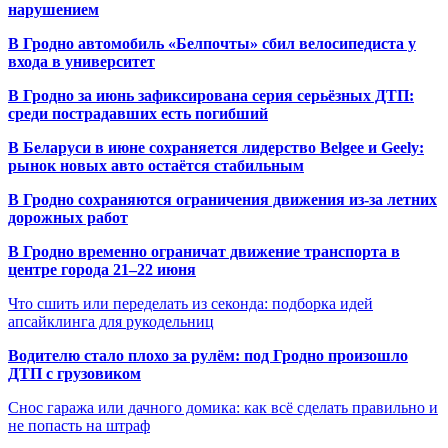
нарушением
В Гродно автомобиль «Белпочты» сбил велосипедиста у
входа в университет
В Гродно за июнь зафиксирована серия серьёзных ДТП:
среди пострадавших есть погибший
В Беларуси в июне сохраняется лидерство Belgee и Geely:
рынок новых авто остаётся стабильным
В Гродно сохраняются ограничения движения из-за летних
дорожных работ
В Гродно временно ограничат движение транспорта в
центре города 21–22 июня
Что сшить или переделать из секонда: подборка идей
апсайклинга для рукодельниц
Водителю стало плохо за рулём: под Гродно произошло
ДТП с грузовиком
Снос гаража или дачного домика: как всё сделать правильно и
не попасть на штраф