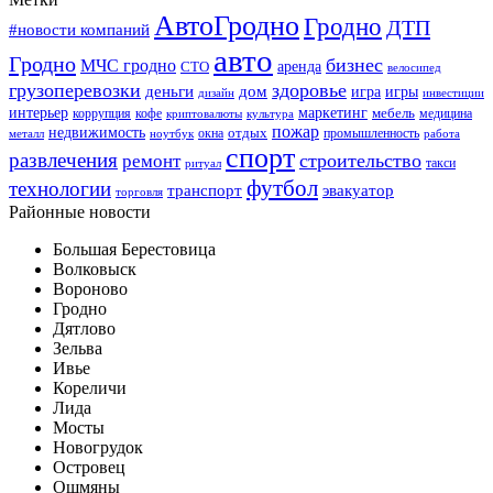
АвтоГродно
Гродно
ДТП
#новости компаний
авто
Гродно
бизнес
МЧС гродно
аренда
СТО
велосипед
грузоперевозки
здоровье
деньги
дом
игра
игры
дизайн
инвестиции
интерьер
маркетинг
мебель
коррупция
кофе
медицина
криптовалюты
культура
пожар
недвижимость
отдых
окна
промышленность
металл
ноутбук
работа
спорт
развлечения
строительство
ремонт
такси
ритуал
футбол
технологии
транспорт
эвакуатор
торговля
Районные новости
Большая Берестовица
Волковыск
Вороново
Гродно
Дятлово
Зельва
Ивье
Кореличи
Лида
Мосты
Новогрудок
Островец
Ошмяны