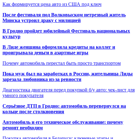
Как формируется цена авто из США под ключ
После фестиваля под Волковыском нетрезвый житель
Минска устроил драку с милицией
В Гродно пройдет юбилейный Фестиваль национальных
культур
В Лиде женщина оформляла кредиты на коллег и
проигрывала деньги в азартные игры
Почему автомобиль перестал быть просто транспортом
Пока муж был на заработках в России, жительница Лиды
зарезала любовника из-за ревности
Диагностика двигателя перед покупкой б/у авто: чек-лист для
умного покупателя
Серьёзное ДТП в Гродно: автомобиль перевернулся на
кольце после столкновения
Автомобиль и его техническое обслуживание: почему
ремонт необходим
Покупка автомобиля в Беларуси: ключевые этапы и