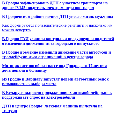
В Гродно зафиксировано ДТП с участием транспорта на
дороге Р-145: водитель электромопеда пострадал
В Гродненском районе ночное ДТП унесло жизнь мужчины
Как формируются пользовательские рейтинги и насколько им
можно доверять
В Гродно ГАИ усилила контроль и предупредила водителей
о изменении движения из-за городского выпускного
В Гродно временно изменили движение части автобусов и
троллейбусов из-за ограничений в центре города
Мотоциклист погиб на трассе под Гродно, его 17-летняя
дочь попала в больницу
Из Гродно в Варшаву запустят новый автобусный рейс с
возможностью выбора места
В Беларуси выросли продажи новых автомобилей: рынок
поддерживает спрос на электромобили
ДТП в центре Гродно: легковая машина вылетела на
тротуар