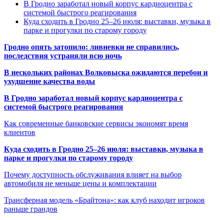
В Гродно заработал новый корпус кардиоцентра с
системой быстрого реагирования
Куда сходить в Гродно 25–26 июля: выставки, музыка в
парке и прогулки по старому городу
Гродно опять затопило: ливневки не справились,
последствия устраняли всю ночь
В нескольких районах Волковыска ожидаются перебои и
ухудшение качества воды
В Гродно заработал новый корпус кардиоцентра с
системой быстрого реагирования
Как современные банковские сервисы экономят время
клиентов
Куда сходить в Гродно 25–26 июля: выставки, музыка в
парке и прогулки по старому городу
Почему доступность обслуживания влияет на выбор
автомобиля не меньше цены и комплектации
Трансферная модель «Брайтона»: как клуб находит игроков
раньше грандов