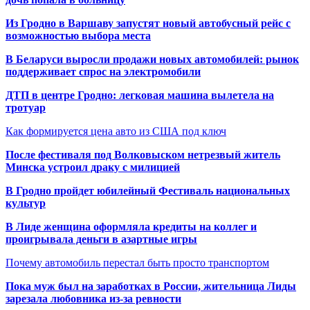
Из Гродно в Варшаву запустят новый автобусный рейс с
возможностью выбора места
В Беларуси выросли продажи новых автомобилей: рынок
поддерживает спрос на электромобили
ДТП в центре Гродно: легковая машина вылетела на
тротуар
Как формируется цена авто из США под ключ
После фестиваля под Волковыском нетрезвый житель
Минска устроил драку с милицией
В Гродно пройдет юбилейный Фестиваль национальных
культур
В Лиде женщина оформляла кредиты на коллег и
проигрывала деньги в азартные игры
Почему автомобиль перестал быть просто транспортом
Пока муж был на заработках в России, жительница Лиды
зарезала любовника из-за ревности