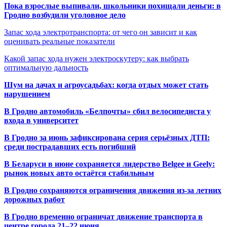
Пока взрослые выпивали, школьники похищали деньги: в
Гродно возбудили уголовное дело
Запас хода электротранспорта: от чего он зависит и как
оценивать реальные показатели
Какой запас хода нужен электроскутеру: как выбрать
оптимальную дальность
Шум на дачах и агроусадьбах: когда отдых может стать
нарушением
В Гродно автомобиль «Белпочты» сбил велосипедиста у
входа в университет
В Гродно за июнь зафиксирована серия серьёзных ДТП:
среди пострадавших есть погибший
В Беларуси в июне сохраняется лидерство Belgee и Geely:
рынок новых авто остаётся стабильным
В Гродно сохраняются ограничения движения из-за летних
дорожных работ
В Гродно временно ограничат движение транспорта в
центре города 21–22 июня