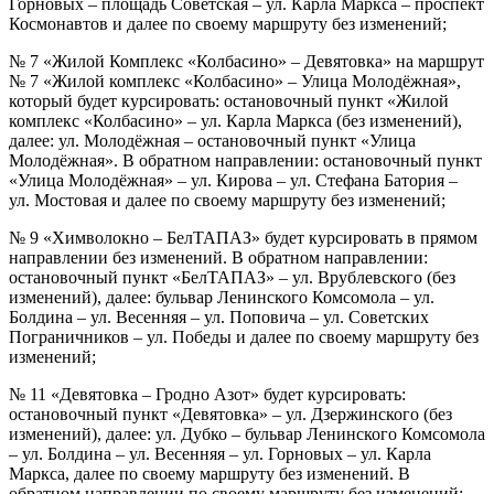
Горновых – площадь Советская – ул. Карла Маркса – проспект
Космонавтов и далее по своему маршруту без изменений;
№ 7 «Жилой Комплекс «Колбасино» – Девятовка» на маршрут
№ 7 «Жилой комплекс «Колбасино» – Улица Молодёжная»,
который будет курсировать: остановочный пункт «Жилой
комплекс «Колбасино» – ул. Карла Маркса (без изменений),
далее: ул. Молодёжная – остановочный пункт «Улица
Молодёжная». В обратном направлении: остановочный пункт
«Улица Молодёжная» – ул. Кирова – ул. Стефана Батория –
ул. Мостовая и далее по своему маршруту без изменений;
№ 9 «Химволокно – БелТАПАЗ» будет курсировать в прямом
направлении без изменений. В обратном направлении:
остановочный пункт «БелТАПАЗ» – ул. Врублевского (без
изменений), далее: бульвар Ленинского Комсомола – ул.
Болдина – ул. Весенняя – ул. Поповича – ул. Советских
Пограничников – ул. Победы и далее по своему маршруту без
изменений;
№ 11 «Девятовка – Гродно Азот» будет курсировать:
остановочный пункт «Девятовка» – ул. Дзержинского (без
изменений), далее: ул. Дубко – бульвар Ленинского Комсомола
– ул. Болдина – ул. Весенняя – ул. Горновых – ул. Карла
Маркса, далее по своему маршруту без изменений. В
обратном направлении по своему маршруту без изменений;