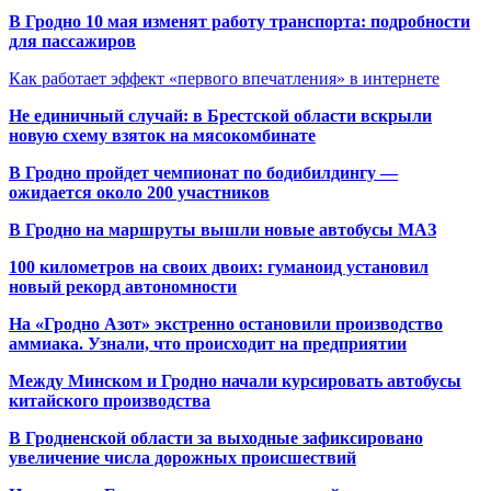
В Гродно 10 мая изменят работу транспорта: подробности
для пассажиров
Как работает эффект «первого впечатления» в интернете
Не единичный случай: в Брестской области вскрыли
новую схему взяток на мясокомбинате
В Гродно пройдет чемпионат по бодибилдингу —
ожидается около 200 участников
В Гродно на маршруты вышли новые автобусы МАЗ
100 километров на своих двоих: гуманоид установил
новый рекорд автономности
На «Гродно Азот» экстренно остановили производство
аммиака. Узнали, что происходит на предприятии
Между Минском и Гродно начали курсировать автобусы
китайского производства
В Гродненской области за выходные зафиксировано
увеличение числа дорожных происшествий