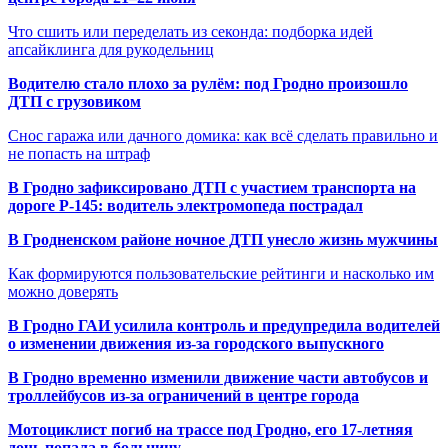
Что сшить или переделать из секонда: подборка идей
апсайклинга для рукодельниц
Водителю стало плохо за рулём: под Гродно произошло
ДТП с грузовиком
Снос гаража или дачного домика: как всё сделать правильно и
не попасть на штраф
В Гродно зафиксировано ДТП с участием транспорта на
дороге Р-145: водитель электромопеда пострадал
В Гродненском районе ночное ДТП унесло жизнь мужчины
Как формируются пользовательские рейтинги и насколько им
можно доверять
В Гродно ГАИ усилила контроль и предупредила водителей
о изменении движения из-за городского выпускного
В Гродно временно изменили движение части автобусов и
троллейбусов из-за ограничений в центре города
Мотоциклист погиб на трассе под Гродно, его 17-летняя
дочь попала в больницу