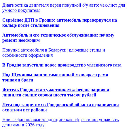
Диагностика двигателя перед покупкой б/у авто: чек-лист для
умного покупателя
Серьёзное ДТП в Гродно: автомобиль перевернулся на
кольце после столкновения
Автомобиль и его техническое обслуживание: почему
ремонт необходим
Покупка автомобиля в Беларуси: ключевые этапы и
особенности оформления
В Гродно запустили новое производство углекислого газа
Под Щучином нашли самогонный «завод» с тремя
тоннами браги
Житель Гродно стал участником «спецоперации» и
лишился свыше сорока шести тысяч рублей
Леса под запретом: в Гродненской области ограничения
охватили все районы
Новые финансовые тенденции: как эффективно управлять
деньгами в 2026 году