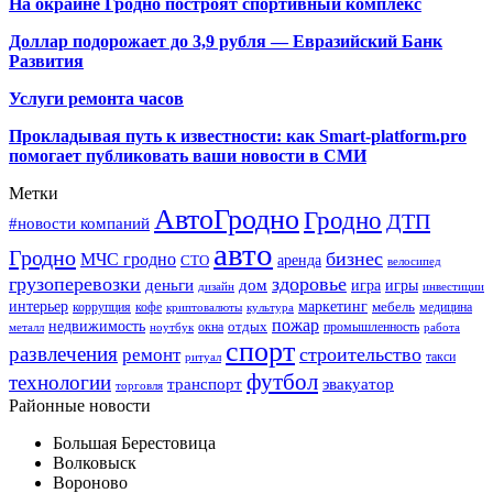
На окраине Гродно построят спортивный
комплекс
Доллар подорожает до 3,9 рубля — Евразийский Банк
Развития
Услуги ремонта часов
Прокладывая путь к известности: как Smart-platform.pro
помогает публиковать ваши новости в СМИ
Метки
АвтоГродно
Гродно
ДТП
#новости компаний
авто
Гродно
бизнес
МЧС гродно
аренда
СТО
велосипед
грузоперевозки
здоровье
деньги
дом
игра
игры
дизайн
инвестиции
интерьер
маркетинг
мебель
коррупция
кофе
медицина
криптовалюты
культура
пожар
недвижимость
отдых
окна
промышленность
металл
ноутбук
работа
спорт
развлечения
строительство
ремонт
такси
ритуал
футбол
технологии
транспорт
эвакуатор
торговля
Районные новости
Большая Берестовица
Волковыск
Вороново