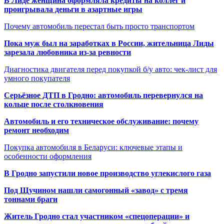
В Лиде женщина оформляла кредиты на коллег и
проигрывала деньги в азартные игры
Почему автомобиль перестал быть просто транспортом
Пока муж был на заработках в России, жительница Лиды
зарезала любовника из-за ревности
Диагностика двигателя перед покупкой б/у авто: чек-лист для
умного покупателя
Серьёзное ДТП в Гродно: автомобиль перевернулся на
кольце после столкновения
Автомобиль и его техническое обслуживание: почему
ремонт необходим
Покупка автомобиля в Беларуси: ключевые этапы и
особенности оформления
В Гродно запустили новое производство углекислого газа
Под Щучином нашли самогонный «завод» с тремя
тоннами браги
Житель Гродно стал участником «спецоперации» и