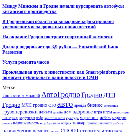
Между Минском и Гродно начали курсировать автобусы
китайского производства
В Гродненской области за выходные зафиксировано
увеличение числа дорожных происшествий
На окраине Гродно построят спортивный
комплекс
Доллар подорожает до 3,9 рубля — Евразийский Банк
Развития
Услуги ремонта часов
Прокладывая путь к известности: как Smart-platform.pro
помогает публиковать ваши новости в СМИ
Метки
АвтоГродно
Гродно
ДТП
#новости компаний
авто
Гродно
бизнес
МЧС гродно
аренда
СТО
велосипед
грузоперевозки
здоровье
деньги
дом
игра
игры
дизайн
инвестиции
интерьер
маркетинг
мебель
коррупция
кофе
медицина
криптовалюты
культура
пожар
недвижимость
отдых
окна
промышленность
металл
ноутбук
работа
спорт
развлечения
строительство
ремонт
такси
ритуал