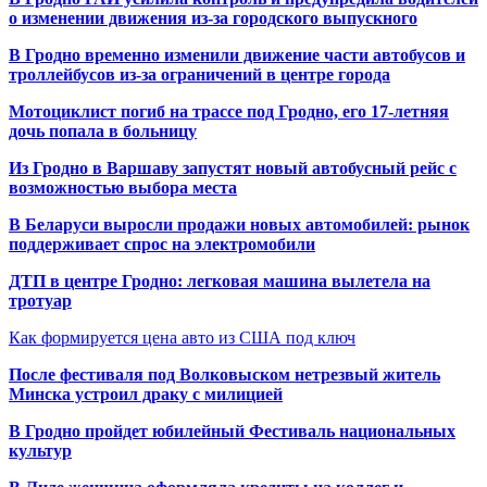
о изменении движения из-за городского выпускного
В Гродно временно изменили движение части автобусов и
троллейбусов из-за ограничений в центре города
Мотоциклист погиб на трассе под Гродно, его 17-летняя
дочь попала в больницу
Из Гродно в Варшаву запустят новый автобусный рейс с
возможностью выбора места
В Беларуси выросли продажи новых автомобилей: рынок
поддерживает спрос на электромобили
ДТП в центре Гродно: легковая машина вылетела на
тротуар
Как формируется цена авто из США под ключ
После фестиваля под Волковыском нетрезвый житель
Минска устроил драку с милицией
В Гродно пройдет юбилейный Фестиваль национальных
культур