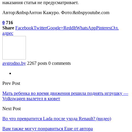
наказания статья не предусматривает.
Автор:&nbspАнтон Кажуро. Фото:&nbspyoutube.com
0
716
Share
Facebook
Twitter
Google+
ReddIt
WhatsApp
Pinterest
Эл.
адрес
avgrodno.by
2267 posts
0 comments
Prev Post
Мать ребенка во время движения решила поднять игрушку —
Volkswagen вылетел в кювет
Next Post
Во что превратится Lada после ухода Renault? (видео)
Вам также могут понравиться
Еще от автора