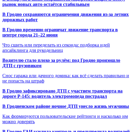
рынок новых авто остаётся стабильным
В Гродно сохраняются ограничения движения из-за летних
дорожных работ
В Гродно временно ограничат движение транспорта в
центре города 21–22 июня
Что сшить или переделать из секонда: подборка идей
апсайклинга для рукодельниц
Водителю стало плохо за рулём: под Гродно произошло
ДТП с грузовиком
Снос гаража или дачного домика: как всё сделать правильно и
не попасть на штраф
В Гродно зафиксировано ДТП с участием транспорта на
дороге Р-145: водитель электромопеда пострадал
В Гродненском районе ночное ДТП унесло жизнь мужчины
Как формируются пользовательские рейтинги и насколько им
можно доверять
В Гродно ГАИ усилила контроль и предупредила водителей