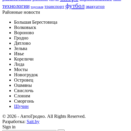
футбол
технологии
транспорт
эвакуатор
торговля
Районные новости
Большая Берестовица
Волковыск
Вороново
Гродно
Дятлово
Зельва
Ивье
Кореличи
Лида
Мосты
Новогрудок
Островец
Ошмяны
Свислочь
Слоним
Сморгонь
Щучин
© 2026 - АвтоГродно. All Rights Reserved.
Разработка:
Sait.by
Sign in