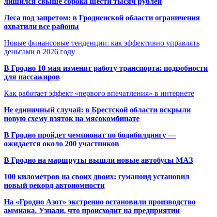
лишился свыше сорока шести тысяч рублей
Леса под запретом: в Гродненской области ограничения
охватили все районы
Новые финансовые тенденции: как эффективно управлять
деньгами в 2026 году
В Гродно 10 мая изменят работу транспорта: подробности
для пассажиров
Как работает эффект «первого впечатления» в интернете
Не единичный случай: в Брестской области вскрыли
новую схему взяток на мясокомбинате
В Гродно пройдет чемпионат по бодибилдингу —
ожидается около 200 участников
В Гродно на маршруты вышли новые автобусы МАЗ
100 километров на своих двоих: гуманоид установил
новый рекорд автономности
На «Гродно Азот» экстренно остановили производство
аммиака. Узнали, что происходит на предприятии