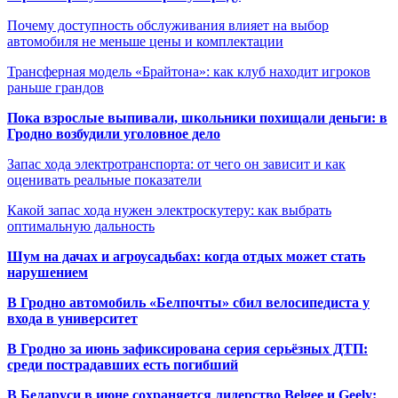
Почему доступность обслуживания влияет на выбор
автомобиля не меньше цены и комплектации
Трансферная модель «Брайтона»: как клуб находит игроков
раньше грандов
Пока взрослые выпивали, школьники похищали деньги: в
Гродно возбудили уголовное дело
Запас хода электротранспорта: от чего он зависит и как
оценивать реальные показатели
Какой запас хода нужен электроскутеру: как выбрать
оптимальную дальность
Шум на дачах и агроусадьбах: когда отдых может стать
нарушением
В Гродно автомобиль «Белпочты» сбил велосипедиста у
входа в университет
В Гродно за июнь зафиксирована серия серьёзных ДТП:
среди пострадавших есть погибший
В Беларуси в июне сохраняется лидерство Belgee и Geely: