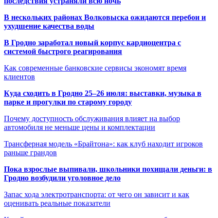
последствия устраняли всю ночь
В нескольких районах Волковыска ожидаются перебои и
ухудшение качества воды
В Гродно заработал новый корпус кардиоцентра с
системой быстрого реагирования
Как современные банковские сервисы экономят время
клиентов
Куда сходить в Гродно 25–26 июля: выставки, музыка в
парке и прогулки по старому городу
Почему доступность обслуживания влияет на выбор
автомобиля не меньше цены и комплектации
Трансферная модель «Брайтона»: как клуб находит игроков
раньше грандов
Пока взрослые выпивали, школьники похищали деньги: в
Гродно возбудили уголовное дело
Запас хода электротранспорта: от чего он зависит и как
оценивать реальные показатели