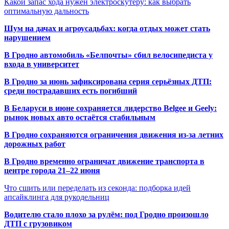
Какой запас хода нужен электроскутеру: как выбрать
оптимальную дальность
Шум на дачах и агроусадьбах: когда отдых может стать
нарушением
В Гродно автомобиль «Белпочты» сбил велосипедиста у
входа в университет
В Гродно за июнь зафиксирована серия серьёзных ДТП:
среди пострадавших есть погибший
В Беларуси в июне сохраняется лидерство Belgee и Geely:
рынок новых авто остаётся стабильным
В Гродно сохраняются ограничения движения из-за летних
дорожных работ
В Гродно временно ограничат движение транспорта в
центре города 21–22 июня
Что сшить или переделать из секонда: подборка идей
апсайклинга для рукодельниц
Водителю стало плохо за рулём: под Гродно произошло
ДТП с грузовиком