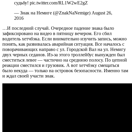
судьбу! pic.twitter.com/RL1W2wE2gZ
— Знак на Немиге (@ZnakNaNemige) August 26,
2016
…И последний случай. Очередное падение знака было
зафиксировано на видео в пятницу вечером. Его сбил
водитель хетчбэка. Если внимательно изучить запись, можно
понять, как развивалась аварийная ситуация. Все началось с
поворачивающих направо с ул. Городской Вал на ул. Немигу
двух черных седанов. Из-за этого троллейбус вынужден был
сместиться левее — частично на среднюю полосу. По цепной
реакции сместился и грузовик. А вот хетчбэку смещаться
было некуда — только на островок безопасности. Именно там
и ждал своей участи знак.