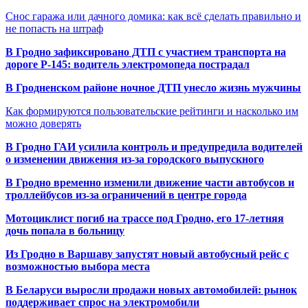
Снос гаража или дачного домика: как всё сделать правильно и
не попасть на штраф
В Гродно зафиксировано ДТП с участием транспорта на
дороге Р-145: водитель электромопеда пострадал
В Гродненском районе ночное ДТП унесло жизнь мужчины
Как формируются пользовательские рейтинги и насколько им
можно доверять
В Гродно ГАИ усилила контроль и предупредила водителей
о изменении движения из-за городского выпускного
В Гродно временно изменили движение части автобусов и
троллейбусов из-за ограничений в центре города
Мотоциклист погиб на трассе под Гродно, его 17-летняя
дочь попала в больницу
Из Гродно в Варшаву запустят новый автобусный рейс с
возможностью выбора места
В Беларуси выросли продажи новых автомобилей: рынок
поддерживает спрос на электромобили