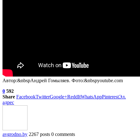
Автор:&nbspАндрей Гомыляев. Фото:&nbspyoutube.com
0
592
Share
Facebook
Twitter
Google+
ReddIt
WhatsApp
Pinterest
Эл.
адрес
avgrodno.by
2267 posts
0 comments