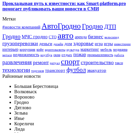
Прокладывая путь к известности: как Smart-platform.pro
помогает публиковать ваши новости в СМИ
Метки
АвтоГродно
Гродно
ДТП
#новости компаний
авто
Гродно
бизнес
МЧС гродно
аренда
СТО
велосипед
грузоперевозки
здоровье
деньги
дом
игра
игры
дизайн
инвестиции
интерьер
маркетинг
мебель
коррупция
кофе
медицина
криптовалюты
культура
пожар
недвижимость
отдых
окна
промышленность
металл
ноутбук
работа
спорт
развлечения
строительство
ремонт
такси
ритуал
футбол
технологии
транспорт
эвакуатор
торговля
Районные новости
Большая Берестовица
Волковыск
Вороново
Гродно
Дятлово
Зельва
Ивье
Кореличи
Лида