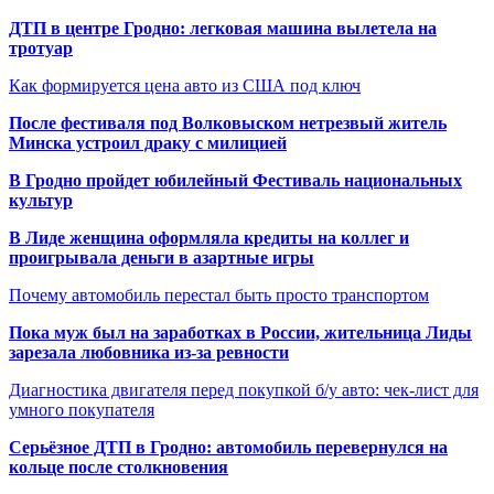
ДТП в центре Гродно: легковая машина вылетела на
тротуар
Как формируется цена авто из США под ключ
После фестиваля под Волковыском нетрезвый житель
Минска устроил драку с милицией
В Гродно пройдет юбилейный Фестиваль национальных
культур
В Лиде женщина оформляла кредиты на коллег и
проигрывала деньги в азартные игры
Почему автомобиль перестал быть просто транспортом
Пока муж был на заработках в России, жительница Лиды
зарезала любовника из-за ревности
Диагностика двигателя перед покупкой б/у авто: чек-лист для
умного покупателя
Серьёзное ДТП в Гродно: автомобиль перевернулся на
кольце после столкновения