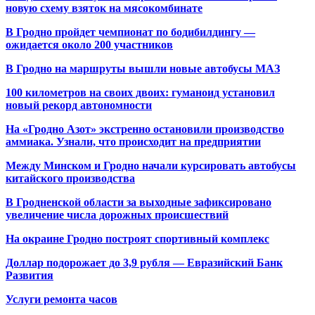
новую схему взяток на мясокомбинате
В Гродно пройдет чемпионат по бодибилдингу —
ожидается около 200 участников
В Гродно на маршруты вышли новые автобусы МАЗ
100 километров на своих двоих: гуманоид установил
новый рекорд автономности
На «Гродно Азот» экстренно остановили производство
аммиака. Узнали, что происходит на предприятии
Между Минском и Гродно начали курсировать автобусы
китайского производства
В Гродненской области за выходные зафиксировано
увеличение числа дорожных происшествий
На окраине Гродно построят спортивный
комплекс
Доллар подорожает до 3,9 рубля — Евразийский Банк
Развития
Услуги ремонта часов