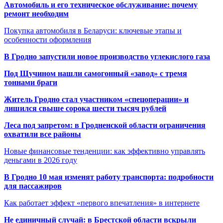
Автомобиль и его техническое обслуживание: почему
ремонт необходим
Покупка автомобиля в Беларуси: ключевые этапы и
особенности оформления
В Гродно запустили новое производство углекислого газа
Под Щучином нашли самогонный «завод» с тремя
тоннами браги
Житель Гродно стал участником «спецоперации» и
лишился свыше сорока шести тысяч рублей
Леса под запретом: в Гродненской области ограничения
охватили все районы
Новые финансовые тенденции: как эффективно управлять
деньгами в 2026 году
В Гродно 10 мая изменят работу транспорта: подробности
для пассажиров
Как работает эффект «первого впечатления» в интернете
Не единичный случай: в Брестской области вскрыли