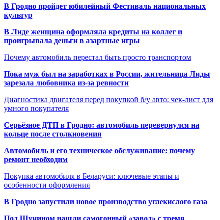
В Гродно пройдет юбилейный Фестиваль национальных
культур
В Лиде женщина оформляла кредиты на коллег и
проигрывала деньги в азартные игры
Почему автомобиль перестал быть просто транспортом
Пока муж был на заработках в России, жительница Лиды
зарезала любовника из-за ревности
Диагностика двигателя перед покупкой б/у авто: чек-лист для
умного покупателя
Серьёзное ДТП в Гродно: автомобиль перевернулся на
кольце после столкновения
Автомобиль и его техническое обслуживание: почему
ремонт необходим
Покупка автомобиля в Беларуси: ключевые этапы и
особенности оформления
В Гродно запустили новое производство углекислого газа
Под Щучином нашли самогонный «завод» с тремя