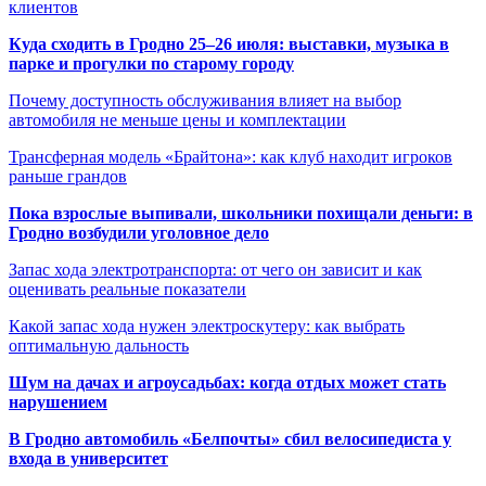
клиентов
Куда сходить в Гродно 25–26 июля: выставки, музыка в
парке и прогулки по старому городу
Почему доступность обслуживания влияет на выбор
автомобиля не меньше цены и комплектации
Трансферная модель «Брайтона»: как клуб находит игроков
раньше грандов
Пока взрослые выпивали, школьники похищали деньги: в
Гродно возбудили уголовное дело
Запас хода электротранспорта: от чего он зависит и как
оценивать реальные показатели
Какой запас хода нужен электроскутеру: как выбрать
оптимальную дальность
Шум на дачах и агроусадьбах: когда отдых может стать
нарушением
В Гродно автомобиль «Белпочты» сбил велосипедиста у
входа в университет