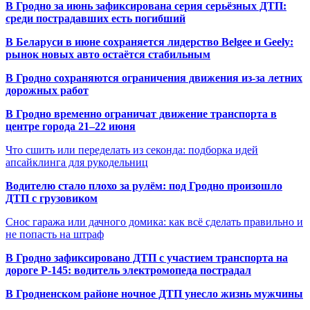
В Гродно за июнь зафиксирована серия серьёзных ДТП:
среди пострадавших есть погибший
В Беларуси в июне сохраняется лидерство Belgee и Geely:
рынок новых авто остаётся стабильным
В Гродно сохраняются ограничения движения из-за летних
дорожных работ
В Гродно временно ограничат движение транспорта в
центре города 21–22 июня
Что сшить или переделать из секонда: подборка идей
апсайклинга для рукодельниц
Водителю стало плохо за рулём: под Гродно произошло
ДТП с грузовиком
Снос гаража или дачного домика: как всё сделать правильно и
не попасть на штраф
В Гродно зафиксировано ДТП с участием транспорта на
дороге Р-145: водитель электромопеда пострадал
В Гродненском районе ночное ДТП унесло жизнь мужчины