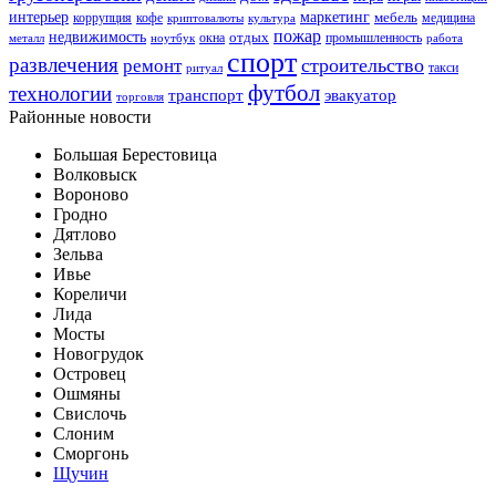
интерьер
маркетинг
мебель
коррупция
кофе
медицина
криптовалюты
культура
пожар
недвижимость
отдых
окна
промышленность
металл
ноутбук
работа
спорт
развлечения
строительство
ремонт
такси
ритуал
футбол
технологии
транспорт
эвакуатор
торговля
Районные новости
Большая Берестовица
Волковыск
Вороново
Гродно
Дятлово
Зельва
Ивье
Кореличи
Лида
Мосты
Новогрудок
Островец
Ошмяны
Свислочь
Слоним
Сморгонь
Щучин