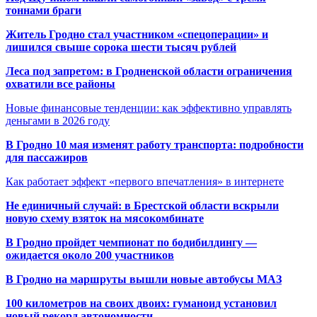
тоннами браги
Житель Гродно стал участником «спецоперации» и
лишился свыше сорока шести тысяч рублей
Леса под запретом: в Гродненской области ограничения
охватили все районы
Новые финансовые тенденции: как эффективно управлять
деньгами в 2026 году
В Гродно 10 мая изменят работу транспорта: подробности
для пассажиров
Как работает эффект «первого впечатления» в интернете
Не единичный случай: в Брестской области вскрыли
новую схему взяток на мясокомбинате
В Гродно пройдет чемпионат по бодибилдингу —
ожидается около 200 участников
В Гродно на маршруты вышли новые автобусы МАЗ
100 километров на своих двоих: гуманоид установил
новый рекорд автономности