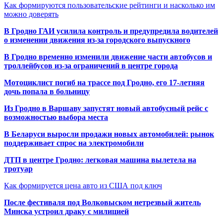
Как формируются пользовательские рейтинги и насколько им
можно доверять
В Гродно ГАИ усилила контроль и предупредила водителей
о изменении движения из-за городского выпускного
В Гродно временно изменили движение части автобусов и
троллейбусов из-за ограничений в центре города
Мотоциклист погиб на трассе под Гродно, его 17-летняя
дочь попала в больницу
Из Гродно в Варшаву запустят новый автобусный рейс с
возможностью выбора места
В Беларуси выросли продажи новых автомобилей: рынок
поддерживает спрос на электромобили
ДТП в центре Гродно: легковая машина вылетела на
тротуар
Как формируется цена авто из США под ключ
После фестиваля под Волковыском нетрезвый житель
Минска устроил драку с милицией