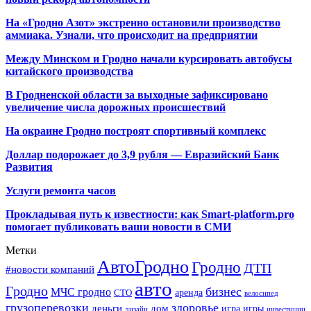
На «Гродно Азот» экстренно остановили производство
аммиака. Узнали, что происходит на предприятии
Между Минском и Гродно начали курсировать автобусы
китайского производства
В Гродненской области за выходные зафиксировано
увеличение числа дорожных происшествий
На окраине Гродно построят спортивный
комплекс
Доллар подорожает до 3,9 рубля — Евразийский Банк
Развития
Услуги ремонта часов
Прокладывая путь к известности: как Smart-platform.pro
помогает публиковать ваши новости в СМИ
Метки
АвтоГродно
Гродно
ДТП
#новости компаний
авто
Гродно
бизнес
МЧС гродно
аренда
СТО
велосипед
грузоперевозки
здоровье
деньги
дом
игра
игры
дизайн
инвестиции