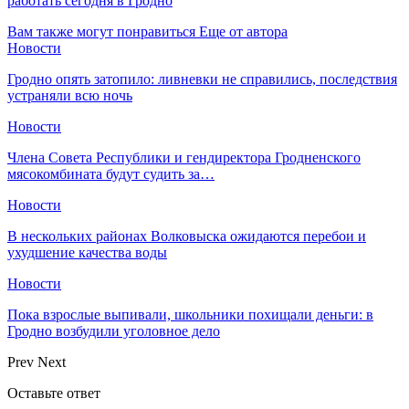
работать сегодня в Гродно
Вам также могут понравиться
Еще от автора
Новости
Гродно опять затопило: ливневки не справились, последствия
устраняли всю ночь
Новости
Члена Совета Республики и гендиректора Гродненского
мясокомбината будут судить за…
Новости
В нескольких районах Волковыска ожидаются перебои и
ухудшение качества воды
Новости
Пока взрослые выпивали, школьники похищали деньги: в
Гродно возбудили уголовное дело
Prev
Next
Оставьте ответ