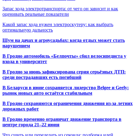
Запас хода электротранспорта: от чего он зависит и как
оценивать реальные показатели
Какой запас хода нужен электроскутеру: как выбрать
оптимальную дальность
Шум на дачах и агроусадьбах: когда отдых может стать
нарушением
В Гродно автомобиль «Белпочты» сбил велосипедиста у
входа в университет
В Гродно за июнь зафиксирована серия серьёзных ДТП:
среди пострадавших есть погибший
В Беларуси в июне сохраняется лидерство Belgee и Geely:
рынок новых авто остаётся стабильным
В Гродно сохраняются ограничения движения из-за летних
дорожных работ
В Гродно временно ограничат движение транспорта в
центре города 21–22 июня
Что сшить или переделать из секонда: подборка идей