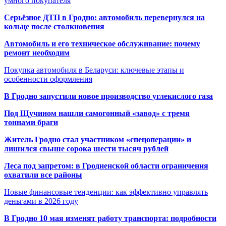
умного покупателя
Серьёзное ДТП в Гродно: автомобиль перевернулся на
кольце после столкновения
Автомобиль и его техническое обслуживание: почему
ремонт необходим
Покупка автомобиля в Беларуси: ключевые этапы и
особенности оформления
В Гродно запустили новое производство углекислого газа
Под Щучином нашли самогонный «завод» с тремя
тоннами браги
Житель Гродно стал участником «спецоперации» и
лишился свыше сорока шести тысяч рублей
Леса под запретом: в Гродненской области ограничения
охватили все районы
Новые финансовые тенденции: как эффективно управлять
деньгами в 2026 году
В Гродно 10 мая изменят работу транспорта: подробности