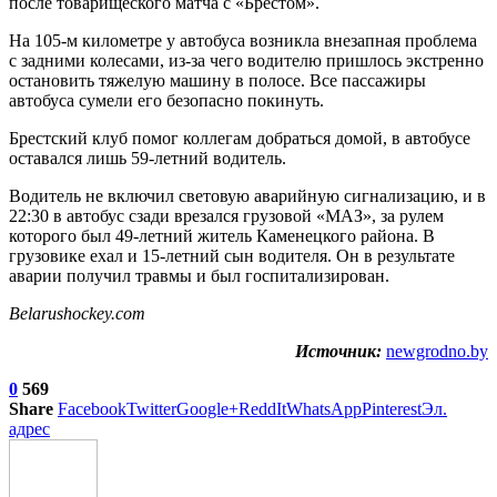
после товарищеского матча с «Брестом».
На 105-м километре у автобуса возникла внезапная проблема
с задними колесами, из-за чего водителю пришлось экстренно
остановить тяжелую машину в полосе. Все пассажиры
автобуса сумели его безопасно покинуть.
Брестский клуб помог коллегам добраться домой, в автобусе
оставался лишь 59-летний водитель.
Водитель не включил световую аварийную сигнализацию, и в
22:30 в автобус сзади врезался грузовой «МАЗ», за рулем
которого был 49-летний житель Каменецкого района. В
грузовике ехал и 15-летний сын водителя. Он в результате
аварии получил травмы и был госпитализирован.
Belarushockey.com
Источник:
newgrodno.by
0
569
Share
Facebook
Twitter
Google+
ReddIt
WhatsApp
Pinterest
Эл.
адрес