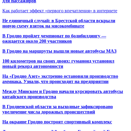
для пассажиров
Как работает эффект «первого впечатления» в интернете
Не единичный случай: в Брестской области вскрыли
новую схему взяток на мясокомбинате
В Гродно пройдет чемпионат по бодибилдингу —
ожидается около 200 участников
В Гродно на маршруты вышли новые автобусы МАЗ
100 километров на своих двоих: гуманоид установил
новый рекорд автономности
На «Гродно Азот» экстренно остановили производство
аммиака. Узнали, что происходит на предприятии
Между Минском и Гродно начали курсировать автобусы
китайского производства
В Гродненской области за выходные зафиксировано
увеличение числа дорожных происшествий
На окраине Гродно построят спортивный
комплекс