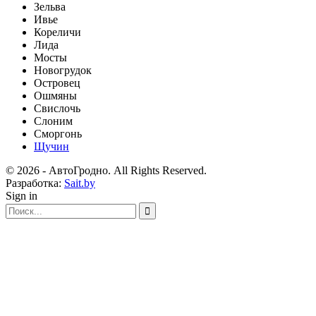
Зельва
Ивье
Кореличи
Лида
Мосты
Новогрудок
Островец
Ошмяны
Свислочь
Слоним
Сморгонь
Щучин
© 2026 - АвтоГродно. All Rights Reserved.
Разработка:
Sait.by
Sign in