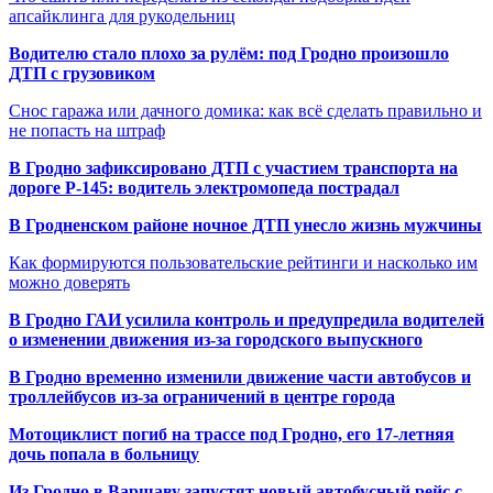
апсайклинга для рукодельниц
Водителю стало плохо за рулём: под Гродно произошло
ДТП с грузовиком
Снос гаража или дачного домика: как всё сделать правильно и
не попасть на штраф
В Гродно зафиксировано ДТП с участием транспорта на
дороге Р-145: водитель электромопеда пострадал
В Гродненском районе ночное ДТП унесло жизнь мужчины
Как формируются пользовательские рейтинги и насколько им
можно доверять
В Гродно ГАИ усилила контроль и предупредила водителей
о изменении движения из-за городского выпускного
В Гродно временно изменили движение части автобусов и
троллейбусов из-за ограничений в центре города
Мотоциклист погиб на трассе под Гродно, его 17-летняя
дочь попала в больницу
Из Гродно в Варшаву запустят новый автобусный рейс с