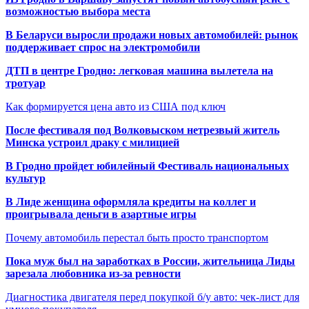
возможностью выбора места
В Беларуси выросли продажи новых автомобилей: рынок
поддерживает спрос на электромобили
ДТП в центре Гродно: легковая машина вылетела на
тротуар
Как формируется цена авто из США под ключ
После фестиваля под Волковыском нетрезвый житель
Минска устроил драку с милицией
В Гродно пройдет юбилейный Фестиваль национальных
культур
В Лиде женщина оформляла кредиты на коллег и
проигрывала деньги в азартные игры
Почему автомобиль перестал быть просто транспортом
Пока муж был на заработках в России, жительница Лиды
зарезала любовника из-за ревности
Диагностика двигателя перед покупкой б/у авто: чек-лист для