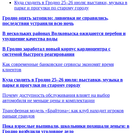
Куда сходить в Гродно 25–26 июля: выставки, музыка в
парке и прогулки по старому городу
Гродно опять затопило: ливневки не справились,
последствия устраняли всю ночь
В нескольких районах Волковыска ожидаются перебои и
ухудшение качества воды
В Гродно заработал новый корпус кардиоцентра с
системой быстрого реагирования
Как современные банковские сервисы экономят время
клиентов
Куда сходить в Гродно 25–26 июля: выставки, музыка в
парке и прогулки по старому городу
Почему доступность обслуживания влияет на выбор
автомобиля не меньше цены и комплектации
Трансферная модель «Брайтона»: как клуб находит игроков
раньше грандов
Пока взрослые выпивали, школьники похищали деньги: в
Гродно возбудили уголовное дело