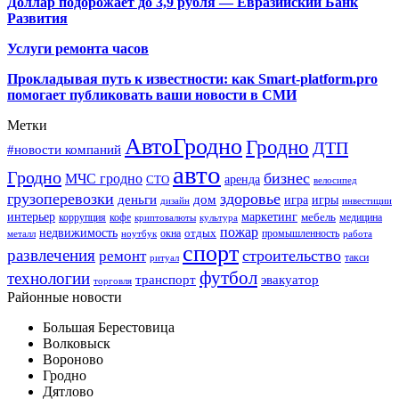
Доллар подорожает до 3,9 рубля — Евразийский Банк
Развития
Услуги ремонта часов
Прокладывая путь к известности: как Smart-platform.pro
помогает публиковать ваши новости в СМИ
Метки
АвтоГродно
Гродно
ДТП
#новости компаний
авто
Гродно
бизнес
МЧС гродно
аренда
СТО
велосипед
грузоперевозки
здоровье
деньги
дом
игра
игры
дизайн
инвестиции
интерьер
маркетинг
мебель
коррупция
кофе
медицина
криптовалюты
культура
пожар
недвижимость
отдых
окна
промышленность
металл
ноутбук
работа
спорт
развлечения
строительство
ремонт
такси
ритуал
футбол
технологии
транспорт
эвакуатор
торговля
Районные новости
Большая Берестовица
Волковыск
Вороново
Гродно
Дятлово