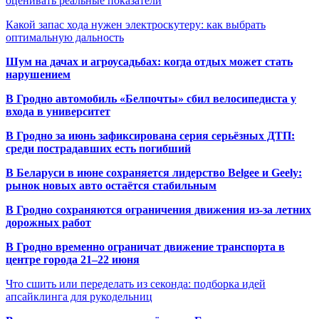
оценивать реальные показатели
Какой запас хода нужен электроскутеру: как выбрать
оптимальную дальность
Шум на дачах и агроусадьбах: когда отдых может стать
нарушением
В Гродно автомобиль «Белпочты» сбил велосипедиста у
входа в университет
В Гродно за июнь зафиксирована серия серьёзных ДТП:
среди пострадавших есть погибший
В Беларуси в июне сохраняется лидерство Belgee и Geely:
рынок новых авто остаётся стабильным
В Гродно сохраняются ограничения движения из-за летних
дорожных работ
В Гродно временно ограничат движение транспорта в
центре города 21–22 июня
Что сшить или переделать из секонда: подборка идей
апсайклинга для рукодельниц