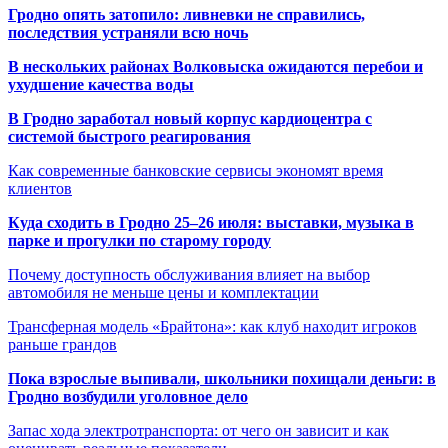
Гродно опять затопило: ливневки не справились,
последствия устраняли всю ночь
В нескольких районах Волковыска ожидаются перебои и
ухудшение качества воды
В Гродно заработал новый корпус кардиоцентра с
системой быстрого реагирования
Как современные банковские сервисы экономят время
клиентов
Куда сходить в Гродно 25–26 июля: выставки, музыка в
парке и прогулки по старому городу
Почему доступность обслуживания влияет на выбор
автомобиля не меньше цены и комплектации
Трансферная модель «Брайтона»: как клуб находит игроков
раньше грандов
Пока взрослые выпивали, школьники похищали деньги: в
Гродно возбудили уголовное дело
Запас хода электротранспорта: от чего он зависит и как