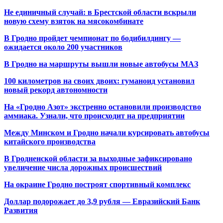
Не единичный случай: в Брестской области вскрыли
новую схему взяток на мясокомбинате
В Гродно пройдет чемпионат по бодибилдингу —
ожидается около 200 участников
В Гродно на маршруты вышли новые автобусы МАЗ
100 километров на своих двоих: гуманоид установил
новый рекорд автономности
На «Гродно Азот» экстренно остановили производство
аммиака. Узнали, что происходит на предприятии
Между Минском и Гродно начали курсировать автобусы
китайского производства
В Гродненской области за выходные зафиксировано
увеличение числа дорожных происшествий
На окраине Гродно построят спортивный
комплекс
Доллар подорожает до 3,9 рубля — Евразийский Банк
Развития