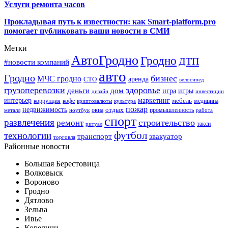
Услуги ремонта часов
Прокладывая путь к известности: как Smart-platform.pro
помогает публиковать ваши новости в СМИ
Метки
АвтоГродно
Гродно
ДТП
#новости компаний
авто
Гродно
бизнес
МЧС гродно
аренда
СТО
велосипед
грузоперевозки
здоровье
деньги
дом
игра
игры
дизайн
инвестиции
интерьер
маркетинг
мебель
коррупция
кофе
медицина
криптовалюты
культура
пожар
недвижимость
отдых
окна
промышленность
металл
ноутбук
работа
спорт
развлечения
строительство
ремонт
такси
ритуал
футбол
технологии
транспорт
эвакуатор
торговля
Районные новости
Большая Берестовица
Волковыск
Вороново
Гродно
Дятлово
Зельва
Ивье
Кореличи