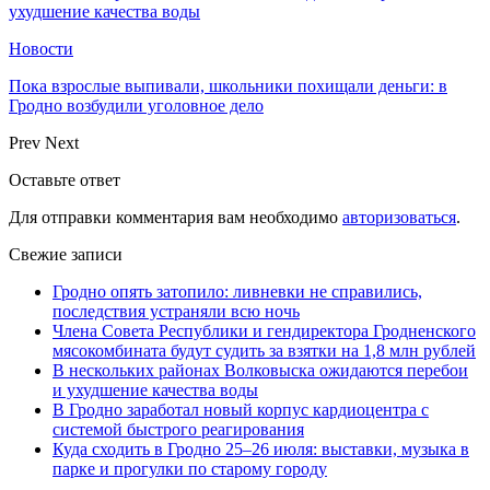
ухудшение качества воды
Новости
Пока взрослые выпивали, школьники похищали деньги: в
Гродно возбудили уголовное дело
Prev
Next
Оставьте ответ
Для отправки комментария вам необходимо
авторизоваться
.
Свежие записи
Гродно опять затопило: ливневки не справились,
последствия устраняли всю ночь
Члена Совета Республики и гендиректора Гродненского
мясокомбината будут судить за взятки на 1,8 млн рублей
В нескольких районах Волковыска ожидаются перебои
и ухудшение качества воды
В Гродно заработал новый корпус кардиоцентра с
системой быстрого реагирования
Куда сходить в Гродно 25–26 июля: выставки, музыка в
парке и прогулки по старому городу