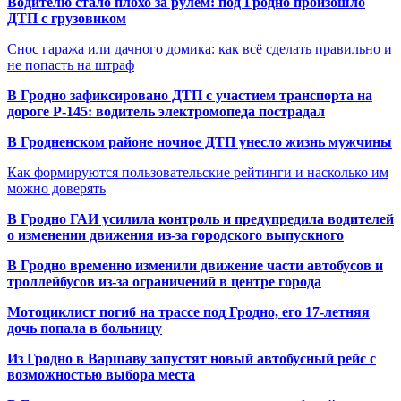
Водителю стало плохо за рулём: под Гродно произошло
ДТП с грузовиком
Снос гаража или дачного домика: как всё сделать правильно и
не попасть на штраф
В Гродно зафиксировано ДТП с участием транспорта на
дороге Р-145: водитель электромопеда пострадал
В Гродненском районе ночное ДТП унесло жизнь мужчины
Как формируются пользовательские рейтинги и насколько им
можно доверять
В Гродно ГАИ усилила контроль и предупредила водителей
о изменении движения из-за городского выпускного
В Гродно временно изменили движение части автобусов и
троллейбусов из-за ограничений в центре города
Мотоциклист погиб на трассе под Гродно, его 17-летняя
дочь попала в больницу
Из Гродно в Варшаву запустят новый автобусный рейс с
возможностью выбора места