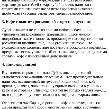
настоящим оазисом в жарком климате. От гранатовых
мартини до коктейлей с маракуйей и личи, напитки с
фруктами приглашают насладиться арабской экзотикой,
пробуждая вкусовые рецепторы своим разнообразием.
3. Кофе с золотом: роскошный эспрессо в пустыне
Дубай славится не только своими небоскребами, но и
уникальными кофейными традициями. Здесь можно
попробовать кофе с золотом, придающим напитку не только
роскошный внешний вид, но и утонченный вкус. Это
эксклюзивное удовольствие доступно в роскошных кофейнях,
предлагая гостям уникальный опыт наслаждения наилучшими
сортами кофе с изысканным дополнением.
4. Лимонад с мятой
В условиях жаркого климата Дубая, лимонад с мятой
становится освежающим спасением. Этот прохладительный
напиток, насыщенный цитрусовой кислинкой и легкой
прохладой мяты, является популярным выбором в уличных
кафе и ресторанах. Лимонад с мятой не только утоляет жажду,
но и придает ощущение полного комфорта в жарких днях.
От легкости чая Карак до роскоши кофе с золотом, напитки
Дубая представляют собой многогранный микс восточных