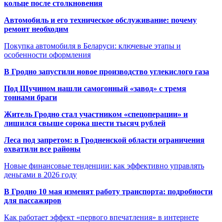
кольце после столкновения
Автомобиль и его техническое обслуживание: почему
ремонт необходим
Покупка автомобиля в Беларуси: ключевые этапы и
особенности оформления
В Гродно запустили новое производство углекислого газа
Под Щучином нашли самогонный «завод» с тремя
тоннами браги
Житель Гродно стал участником «спецоперации» и
лишился свыше сорока шести тысяч рублей
Леса под запретом: в Гродненской области ограничения
охватили все районы
Новые финансовые тенденции: как эффективно управлять
деньгами в 2026 году
В Гродно 10 мая изменят работу транспорта: подробности
для пассажиров
Как работает эффект «первого впечатления» в интернете