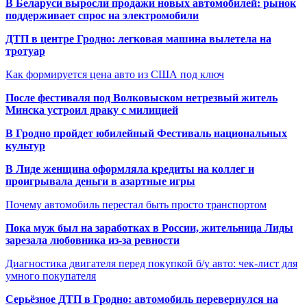
В Беларуси выросли продажи новых автомобилей: рынок
поддерживает спрос на электромобили
ДТП в центре Гродно: легковая машина вылетела на
тротуар
Как формируется цена авто из США под ключ
После фестиваля под Волковыском нетрезвый житель
Минска устроил драку с милицией
В Гродно пройдет юбилейный Фестиваль национальных
культур
В Лиде женщина оформляла кредиты на коллег и
проигрывала деньги в азартные игры
Почему автомобиль перестал быть просто транспортом
Пока муж был на заработках в России, жительница Лиды
зарезала любовника из-за ревности
Диагностика двигателя перед покупкой б/у авто: чек-лист для
умного покупателя
Серьёзное ДТП в Гродно: автомобиль перевернулся на