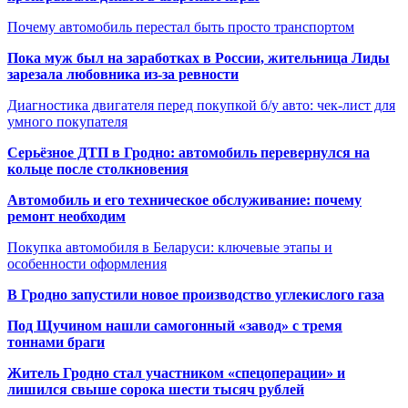
Почему автомобиль перестал быть просто транспортом
Пока муж был на заработках в России, жительница Лиды
зарезала любовника из-за ревности
Диагностика двигателя перед покупкой б/у авто: чек-лист для
умного покупателя
Серьёзное ДТП в Гродно: автомобиль перевернулся на
кольце после столкновения
Автомобиль и его техническое обслуживание: почему
ремонт необходим
Покупка автомобиля в Беларуси: ключевые этапы и
особенности оформления
В Гродно запустили новое производство углекислого газа
Под Щучином нашли самогонный «завод» с тремя
тоннами браги
Житель Гродно стал участником «спецоперации» и
лишился свыше сорока шести тысяч рублей