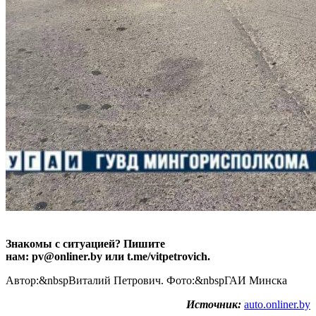
Знакомы с ситуацией? Пишите
нам: pv@onliner.by или t.me/vitpetrovich.
Автор:&nbspВиталий Петрович. Фото:&nbspГАИ Минска
Источник:
auto.onliner.by