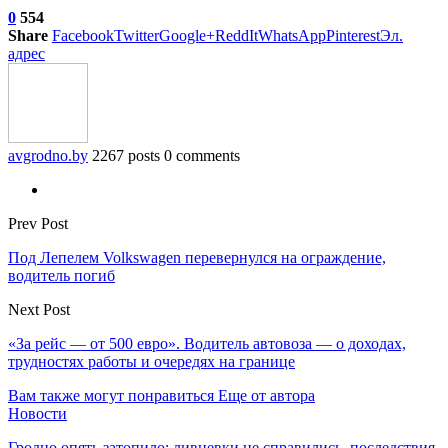
0
554
Share
Facebook
Twitter
Google+
ReddIt
WhatsApp
Pinterest
Эл.
адрес
avgrodno.by
2267 posts
0 comments
Prev Post
Под Лепелем Volkswagen перевернулся на ограждение,
водитель погиб
Next Post
«За рейс — от 500 евро». Водитель автовоза — о доходах,
трудностях работы и очередях на границе
Вам также могут понравиться
Еще от автора
Новости
Гродно опять затопило: ливневки не справились, последствия