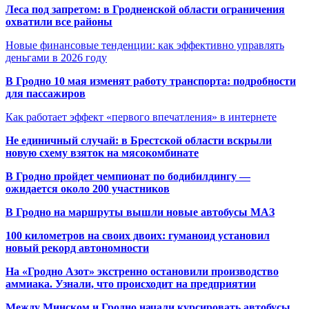
Леса под запретом: в Гродненской области ограничения
охватили все районы
Новые финансовые тенденции: как эффективно управлять
деньгами в 2026 году
В Гродно 10 мая изменят работу транспорта: подробности
для пассажиров
Как работает эффект «первого впечатления» в интернете
Не единичный случай: в Брестской области вскрыли
новую схему взяток на мясокомбинате
В Гродно пройдет чемпионат по бодибилдингу —
ожидается около 200 участников
В Гродно на маршруты вышли новые автобусы МАЗ
100 километров на своих двоих: гуманоид установил
новый рекорд автономности
На «Гродно Азот» экстренно остановили производство
аммиака. Узнали, что происходит на предприятии
Между Минском и Гродно начали курсировать автобусы