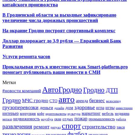
китайского производства
В Гродненской области за выходные зафиксировано
увеличение числа дорожных происшествий
На окраине Гродно построят спортивный
комплекс
Доллар подорожает до 3,9 рубля — Евразийский Банк
Развития
Услуги ремонта часов
Прокладывая путь к известности: как Smart-platform.pro
помогает публиковать ваши новости в СМИ
Метки
АвтоГродно
Гродно
ДТП
#новости компаний
авто
Гродно
бизнес
МЧС гродно
аренда
СТО
велосипед
грузоперевозки
здоровье
деньги
дом
игра
игры
дизайн
инвестиции
интерьер
маркетинг
мебель
коррупция
кофе
медицина
криптовалюты
культура
пожар
недвижимость
отдых
окна
промышленность
металл
ноутбук
работа
спорт
развлечения
строительство
ремонт
такси
ритуал
футбол
технологии
транспорт
эвакуатор