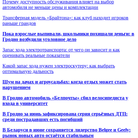
Почему доступность обслуживания влияет на выбор
автомобиля не меньше цены и комплектации
Трансферная модель «Брайтона»: как клуб находит игроков
раньше грандов
Пока взрослые выпивали, школьники похищали деньги: в
Гродно возбудили уголовное дело
Запас хода электротранспорта: от чего он зависит и как
оценивать реальные показатели
Какой запас хода нужен электроскутеру: как выбрать
оптимальную дальность
Шум на дачах и агроусадьбах: когда отдых может стать
нарушением
В Гродно автомобиль «Белпочты» сбил велосипедиста у
входа в университет
В Гродно за июнь зафиксирована серия серьёзных ДТП:
среди пострадавших есть погибший
В Беларуси в июне сохраняется лидерство Belgee и Geely:
рынок новых авто остаётся стабильным