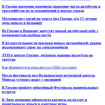
В Гродно временно изменили движение части автобусов и
троллейбусов из-за ограничений в центре города
Мотоциклист погиб на трассе под Гродно, его 17-летняя
дочь попала в больницу
Из Гродно в Варшаву запустят новый автобусный рейс с
возможностью выбора места
В Беларуси выросли продажи новых автомобилей: рынок
поддерживает спрос на электромобили
ДТП в центре Гродно: легковая машина вылетела на
тротуар
Как формируется цена авто из США под ключ
После фестиваля под Волковыском нетрезвый житель
Минска устроил драку с милицией
В Гродно пройдет юбилейный Фестиваль национальных
культур
В Лиде женщина оформляла кредиты на коллег и
проигрывала деньги в азартные игры