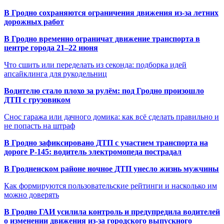
В Гродно сохраняются ограничения движения из-за летних
дорожных работ
В Гродно временно ограничат движение транспорта в
центре города 21–22 июня
Что сшить или переделать из секонда: подборка идей
апсайклинга для рукодельниц
Водителю стало плохо за рулём: под Гродно произошло
ДТП с грузовиком
Снос гаража или дачного домика: как всё сделать правильно и
не попасть на штраф
В Гродно зафиксировано ДТП с участием транспорта на
дороге Р-145: водитель электромопеда пострадал
В Гродненском районе ночное ДТП унесло жизнь мужчины
Как формируются пользовательские рейтинги и насколько им
можно доверять
В Гродно ГАИ усилила контроль и предупредила водителей
о изменении движения из-за городского выпускного