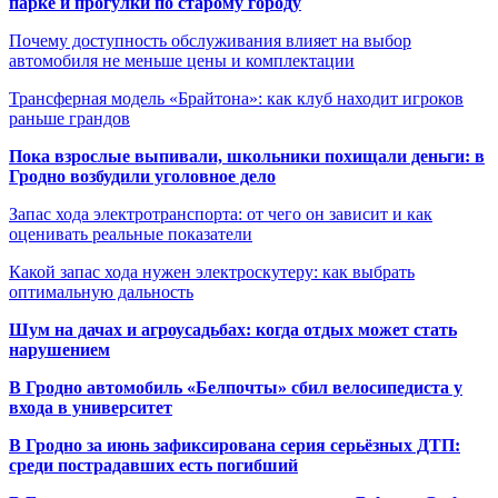
парке и прогулки по старому городу
Почему доступность обслуживания влияет на выбор
автомобиля не меньше цены и комплектации
Трансферная модель «Брайтона»: как клуб находит игроков
раньше грандов
Пока взрослые выпивали, школьники похищали деньги: в
Гродно возбудили уголовное дело
Запас хода электротранспорта: от чего он зависит и как
оценивать реальные показатели
Какой запас хода нужен электроскутеру: как выбрать
оптимальную дальность
Шум на дачах и агроусадьбах: когда отдых может стать
нарушением
В Гродно автомобиль «Белпочты» сбил велосипедиста у
входа в университет
В Гродно за июнь зафиксирована серия серьёзных ДТП:
среди пострадавших есть погибший