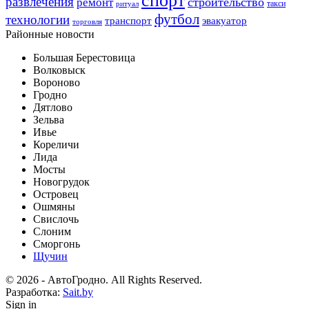
спорт
развлечения
строительство
ремонт
такси
ритуал
футбол
технологии
транспорт
эвакуатор
торговля
Районные новости
Большая Берестовица
Волковыск
Вороново
Гродно
Дятлово
Зельва
Ивье
Кореличи
Лида
Мосты
Новогрудок
Островец
Ошмяны
Свислочь
Слоним
Сморгонь
Щучин
© 2026 - АвтоГродно. All Rights Reserved.
Разработка:
Sait.by
Sign in