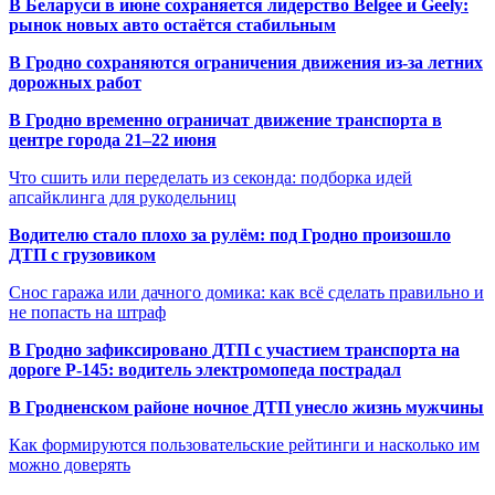
В Беларуси в июне сохраняется лидерство Belgee и Geely:
рынок новых авто остаётся стабильным
В Гродно сохраняются ограничения движения из-за летних
дорожных работ
В Гродно временно ограничат движение транспорта в
центре города 21–22 июня
Что сшить или переделать из секонда: подборка идей
апсайклинга для рукодельниц
Водителю стало плохо за рулём: под Гродно произошло
ДТП с грузовиком
Снос гаража или дачного домика: как всё сделать правильно и
не попасть на штраф
В Гродно зафиксировано ДТП с участием транспорта на
дороге Р-145: водитель электромопеда пострадал
В Гродненском районе ночное ДТП унесло жизнь мужчины
Как формируются пользовательские рейтинги и насколько им
можно доверять