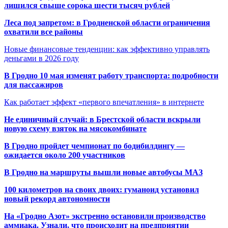
лишился свыше сорока шести тысяч рублей
Леса под запретом: в Гродненской области ограничения
охватили все районы
Новые финансовые тенденции: как эффективно управлять
деньгами в 2026 году
В Гродно 10 мая изменят работу транспорта: подробности
для пассажиров
Как работает эффект «первого впечатления» в интернете
Не единичный случай: в Брестской области вскрыли
новую схему взяток на мясокомбинате
В Гродно пройдет чемпионат по бодибилдингу —
ожидается около 200 участников
В Гродно на маршруты вышли новые автобусы МАЗ
100 километров на своих двоих: гуманоид установил
новый рекорд автономности
На «Гродно Азот» экстренно остановили производство
аммиака. Узнали, что происходит на предприятии