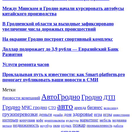
Между Минском и Гродно начали курсировать автобусы
китайского производства
В Гродненской области за выходные зафиксировано
увеличение числа дорожных происшествий
На окраине Гродно построят спортивный
комплекс
Доллар подорожает до 3,9 рубля — Евразийский Банк
Развития
Услуги ремонта часов
Прокладывая путь к известности: как Smart-platform.pro
помогает публиковать ваши новости в СМИ
Метки
АвтоГродно
Гродно
ДТП
#новости компаний
авто
Гродно
бизнес
МЧС гродно
аренда
СТО
велосипед
грузоперевозки
здоровье
деньги
дом
игра
игры
дизайн
инвестиции
интерьер
маркетинг
мебель
коррупция
кофе
медицина
криптовалюты
культура
пожар
недвижимость
отдых
окна
промышленность
металл
ноутбук
работа