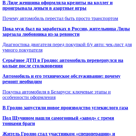
В Лиде женщина оформляла кредиты на коллег и
проигрывала деньги в азартные игры
Почему автомобиль перестал быть просто транспортом
Пока муж был на заработках в России, жительница Лиды
зарезала любовника из-за ревности
Диагностика двигателя перед покупкой б/у авто: чек-лист для
умного покупателя
Серьёзное ДТП в Гродно: автомобиль перевернулся на
кольце после столкновения
Автомобиль и его техническое обслуживание: почему
ремонт необходим
Покупка автомобиля в Беларуси: ключевые этапы и
особенности оформления
В Гродно запустили новое производство углекислого газа
Под Щучином нашли самогонный «завод» с тремя
тоннами браги
Житель Гродно стал участником «спецоперации» и