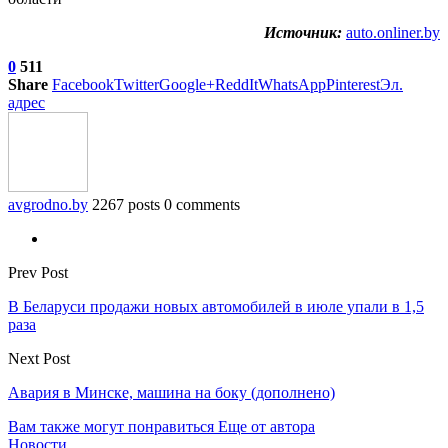
Источник:
auto.onliner.by
0
511
Share
Facebook
Twitter
Google+
ReddIt
WhatsApp
Pinterest
Эл.
адрес
avgrodno.by
2267 posts
0 comments
Prev Post
В Беларуси продажи новых автомобилей в июле упали в 1,5
раза
Next Post
Авария в Минске, машина на боку (дополнено)
Вам также могут понравиться
Еще от автора
Новости