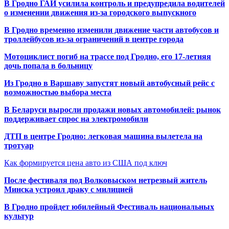
В Гродно ГАИ усилила контроль и предупредила водителей
о изменении движения из-за городского выпускного
В Гродно временно изменили движение части автобусов и
троллейбусов из-за ограничений в центре города
Мотоциклист погиб на трассе под Гродно, его 17-летняя
дочь попала в больницу
Из Гродно в Варшаву запустят новый автобусный рейс с
возможностью выбора места
В Беларуси выросли продажи новых автомобилей: рынок
поддерживает спрос на электромобили
ДТП в центре Гродно: легковая машина вылетела на
тротуар
Как формируется цена авто из США под ключ
После фестиваля под Волковыском нетрезвый житель
Минска устроил драку с милицией
В Гродно пройдет юбилейный Фестиваль национальных
культур