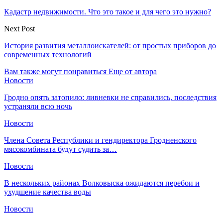
Кадастр недвижимости. Что это такое и для чего это нужно?
Next Post
История развития металлоискателей: от простых приборов до
современных технологий
Вам также могут понравиться
Еще от автора
Новости
Гродно опять затопило: ливневки не справились, последствия
устраняли всю ночь
Новости
Члена Совета Республики и гендиректора Гродненского
мясокомбината будут судить за…
Новости
В нескольких районах Волковыска ожидаются перебои и
ухудшение качества воды
Новости