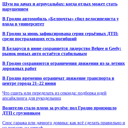
Шум на дачах и агроусадьбах: когда отдых может стать
нарушением
В Гродно автомобиль «Белпочты» сбил велосипедиста у
входа в университет
В Гродно за июнь зафиксирована серия серьёзных ДТП:
среди пострадавших есть погибший
В Беларуси в июне сохраняется лидерство Belgee и Geely:
рынок новых авто остаётся стабильным
В Гродно сохраняются ограничения движения из-за летних
дорожных работ
В Гродно временно ограничат движение транспорта в
центре города 21–22 июня
Что сшить или переделать из секонда: подборка идей
апсайклинга для рукодельниц
Водителю стало плохо за рулём: под Гродно произошло
ДТП с грузовиком
Снос гаража или дачного домика: как всё сделать правильно и
не попасть на штраф