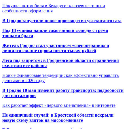
Покупка автомобиля в Беларуси: ключевые этапы и
особенности оформления
В Гродно запустили новое производство углекислого газа
Под Щучином нашли самогонный «завод» с тремя
тоннами браги
Житель Гродно стал участником «спецоперации» и
лишился свыше сорока шести тысяч рублей
Леса под запретом: в Гродненской области ограничения
охватили все районы
Новые финансовые тенденции: как эффективно управлять
деньгами в 2026 году
В Гродно 10 мая изменят работу транспорта: подробности
для пассажиров
Как работает эффект «первого впечатления» в интернете
Не единичный случай: в Брестской области вскрыли
новую схему взяток на мясокомбинате