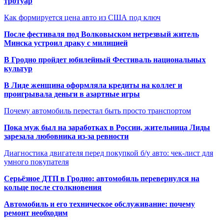
тротуар
Как формируется цена авто из США под ключ
После фестиваля под Волковыском нетрезвый житель
Минска устроил драку с милицией
В Гродно пройдет юбилейный Фестиваль национальных
культур
В Лиде женщина оформляла кредиты на коллег и
проигрывала деньги в азартные игры
Почему автомобиль перестал быть просто транспортом
Пока муж был на заработках в России, жительница Лиды
зарезала любовника из-за ревности
Диагностика двигателя перед покупкой б/у авто: чек-лист для
умного покупателя
Серьёзное ДТП в Гродно: автомобиль перевернулся на
кольце после столкновения
Автомобиль и его техническое обслуживание: почему
ремонт необходим