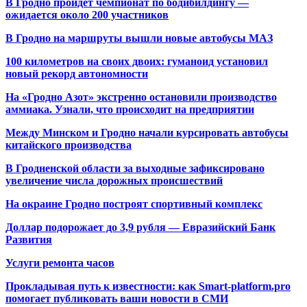
В Гродно пройдет чемпионат по бодибилдингу —
ожидается около 200 участников
В Гродно на маршруты вышли новые автобусы МАЗ
100 километров на своих двоих: гуманоид установил
новый рекорд автономности
На «Гродно Азот» экстренно остановили производство
аммиака. Узнали, что происходит на предприятии
Между Минском и Гродно начали курсировать автобусы
китайского производства
В Гродненской области за выходные зафиксировано
увеличение числа дорожных происшествий
На окраине Гродно построят спортивный
комплекс
Доллар подорожает до 3,9 рубля — Евразийский Банк
Развития
Услуги ремонта часов
Прокладывая путь к известности: как Smart-platform.pro
помогает публиковать ваши новости в СМИ