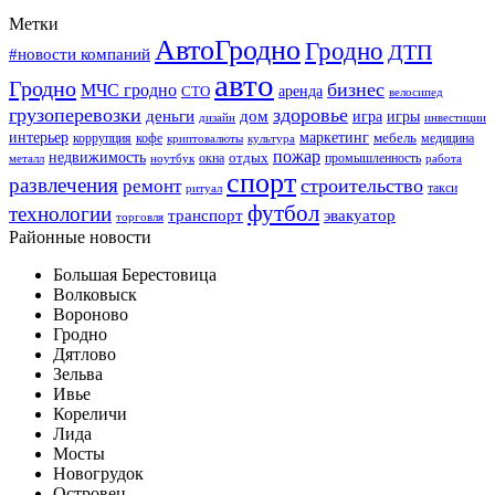
Метки
АвтоГродно
Гродно
ДТП
#новости компаний
авто
Гродно
бизнес
МЧС гродно
аренда
СТО
велосипед
грузоперевозки
здоровье
деньги
дом
игра
игры
дизайн
инвестиции
интерьер
маркетинг
мебель
коррупция
кофе
медицина
криптовалюты
культура
пожар
недвижимость
отдых
окна
промышленность
металл
ноутбук
работа
спорт
развлечения
строительство
ремонт
такси
ритуал
футбол
технологии
транспорт
эвакуатор
торговля
Районные новости
Большая Берестовица
Волковыск
Вороново
Гродно
Дятлово
Зельва
Ивье
Кореличи
Лида
Мосты
Новогрудок
Островец