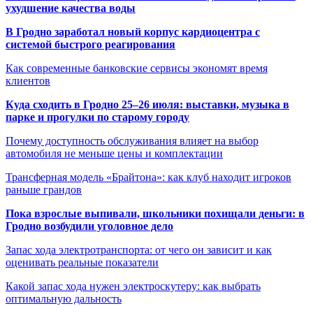
ухудшение качества воды
В Гродно заработал новый корпус кардиоцентра с
системой быстрого реагирования
Как современные банковские сервисы экономят время
клиентов
Куда сходить в Гродно 25–26 июля: выставки, музыка в
парке и прогулки по старому городу
Почему доступность обслуживания влияет на выбор
автомобиля не меньше цены и комплектации
Трансферная модель «Брайтона»: как клуб находит игроков
раньше грандов
Пока взрослые выпивали, школьники похищали деньги: в
Гродно возбудили уголовное дело
Запас хода электротранспорта: от чего он зависит и как
оценивать реальные показатели
Какой запас хода нужен электроскутеру: как выбрать
оптимальную дальность