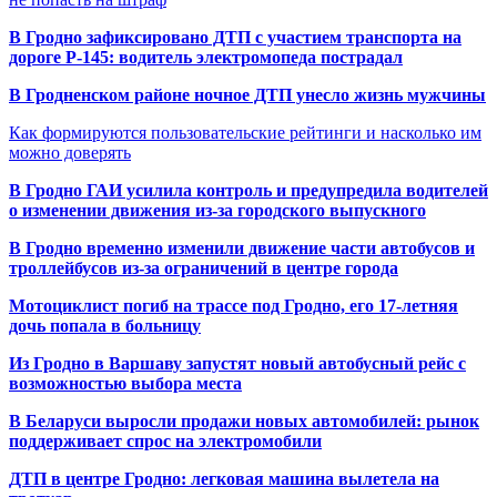
В Гродно зафиксировано ДТП с участием транспорта на
дороге Р-145: водитель электромопеда пострадал
В Гродненском районе ночное ДТП унесло жизнь мужчины
Как формируются пользовательские рейтинги и насколько им
можно доверять
В Гродно ГАИ усилила контроль и предупредила водителей
о изменении движения из-за городского выпускного
В Гродно временно изменили движение части автобусов и
троллейбусов из-за ограничений в центре города
Мотоциклист погиб на трассе под Гродно, его 17-летняя
дочь попала в больницу
Из Гродно в Варшаву запустят новый автобусный рейс с
возможностью выбора места
В Беларуси выросли продажи новых автомобилей: рынок
поддерживает спрос на электромобили
ДТП в центре Гродно: легковая машина вылетела на